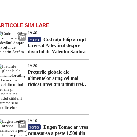
ARTICOLE SIMILARE
19:40
Codruța Filip a rupt
FOTO
tăcerea! Adevărul despre
divorțul de Valentin Sanfira
19:20
Prețurile globale ale
alimentelor ating cel mai
ridicat nivel din ultimii trei
ani și jumătate, pe fondul
căldurii extreme și al
conflictelor
19:10
Eugen Tomac ar vrea
FOTO
comasarea a peste 1.500 din