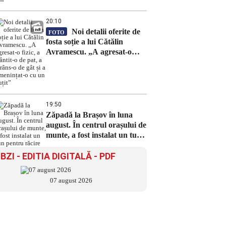
20:10
Noi detalii oferite de
FOTO
fosta soție a lui Cătălin
Avramescu. „A agresat-o
fizic, a trântit-o de pat, a
strâns-o de gât și a
amenințat-o cu un cuțit”
19:50
Zăpadă la Brașov în luna
august. În centrul orașului de
munte, a fost instalat un tun
pentru răcire
BZI - EDITIA DIGITALĂ - PDF
07 august 2026