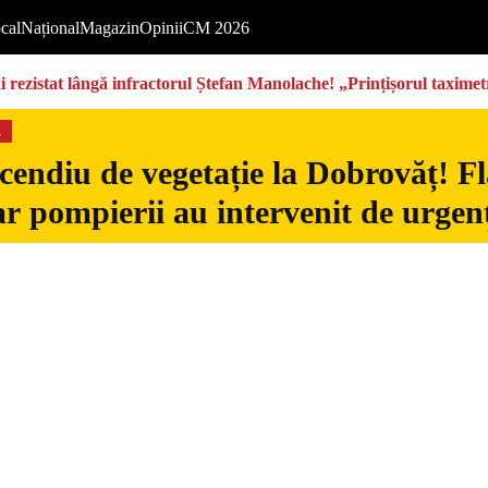
cal
Național
Magazin
Opinii
CM 2026
rezistat lângă infractorul Ștefan Manolache! „Prințișorul taximetri
s
cendiu de vegetație la Dobrovăț! Fl
iar pompierii au intervenit de urgen