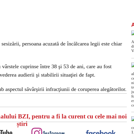
t sesizării, persoana acuzată de încălcarea legii este chiar
cu vârstele cuprinse între 38 şi 53 de ani, care au fost
vederea audierii şi stabilirii situaţiei de fapt.
b aspectul săvârşirii infracţiunii de coruperea alegătorilor.
alului BZI, pentru a fi la curent cu cele mai noi
știri