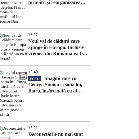
primării și reorganizarea
județelor. Planul propus de
consilierul lui Nicușor Dan
18:52
Noul val de căldură care
ajunge în Europa. Inclusiv
vremea din România va fi
afectată
18:40
Imagini rare cu
FOTO
George Simion și soția lui,
Ilinca, însărcinată cu al
doilea copil. „Unele locuri
păstrează pentru totdeauna
cele mai prețioase amintiri”
18:21
Deconectările nu mai sunt