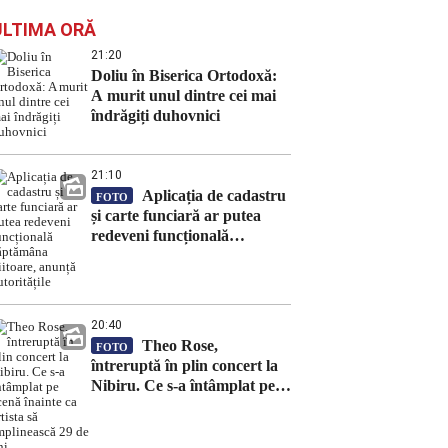
ULTIMA ORĂ
21:20
Doliu în Biserica Ortodoxă:
A murit unul dintre cei mai
îndrăgiți duhovnici
21:10
Aplicația de cadastru
FOTO
și carte funciară ar putea
redeveni funcțională
săptămâna viitoare, anunță
autoritățile
20:40
Theo Rose,
FOTO
întreruptă în plin concert la
Nibiru. Ce s-a întâmplat pe
scenă înainte ca artista să
împlinească 29 de ani