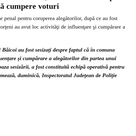
 să cumpere voturi
ar penal pentru coruperea alegătorilor, după ce au fost
orţeni au avut loc activităţi de influenţare şi cumpărare a
ui Băicoi au fost sesizaţi despre faptul că în comuna
fluenţare şi cumpărare a alegătorilor din partea unui
baza sesizării, a fost constituită echipă operativă pentru
ormează, duminică, Inspectoratul Judeţean de Poliţie