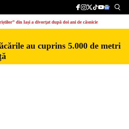
știlor” din Iași a divorţat după doi ani de căsnicie
ăcările au cuprins 5.000 de metri
ță