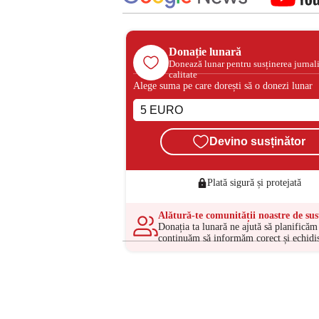
Donație lunară
Donează lunar pentru susținerea jurnal
calitate
Alege suma pe care dorești să o donezi lunar
Devino susținător
Plată sigură și protejată
Alătură-te comunității noastre de sus
Donația ta lunară ne ajută să planificăm 
continuăm să informăm corect și echidis