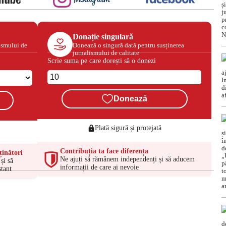
Donație singulară
ismului de
Donează o singură dată pentru susținerea
jurnalismului de calitate
Scrie suma pe care dorești să o donezi
Donează
Plată sigură și protejată
Contribuția ta face diferența
ținători
Ne ajuți să rămânem independenți și să aducem
și să
informații de care ai nevoie
tant