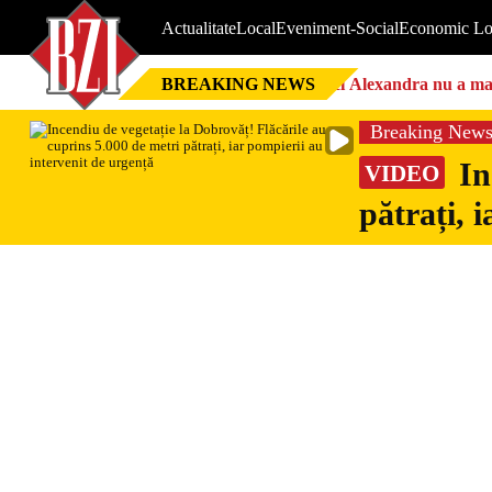
Actualitate
Local
Eveniment-Social
Economic Lo
BREAKING NEWS
Nici Alexandra nu a mai 
Breaking New
In
VIDEO
pătrați, 