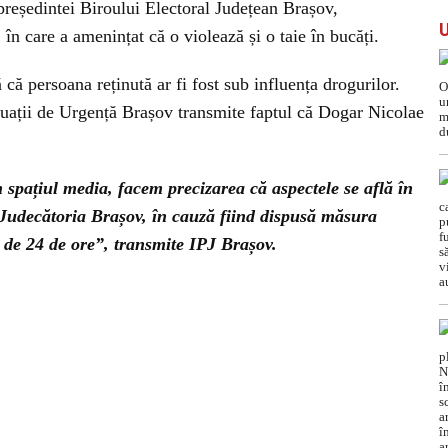
 președintei Biroului Electoral Județean Brașov,
în care a amenințat că o violează și o taie în bucăți.
 că persoana reținută ar fi fost sub influența drogurilor.
uații de Urgență Brașov transmite faptul că Dogar Nicolae
n spațiul media, facem precizarea că aspectele se află în
Judecătoria Brașov, în cauză fiind dispusă măsura
ă de 24 de ore”, transmite IPJ Brașov.