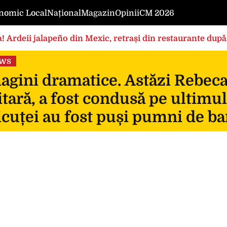
nomic Local
Național
Magazin
Opinii
CM 2026
! Ardeii jalapeño din Mexic, retrași din restaurante după
ews
gini dramatice. Astăzi Rebeca, 
itară, a fost condusă pe ultimul
icuței au fost puși pumni de ba