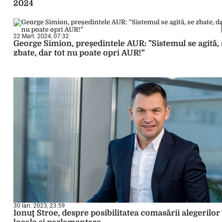
2024
22 Mart. 2024, 07:32
George Simion, președintele AUR: ”Sistemul se agită, 
zbate, dar tot nu poate opri AUR!”
30 Ian. 2023, 23:59
Ionuţ Stroe, despre posibilitatea comasării alegerilor