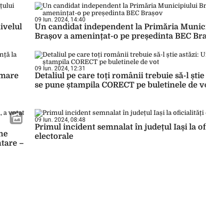
09 Iun. 2024, 14:40
ivelul
Un candidat independent la Primăria Municipiu
Brașov a amenințat-o pe președinta BEC Brașo
09 Iun. 2024, 12:31
 mare
Detaliul pe care toți românii trebuie să-l știe as
se pune ștampila CORECT pe buletinele de vot
09 Iun. 2024, 08:48
Primul incident semnalat în județul Iași la oficial
ne
electorale
ntare –