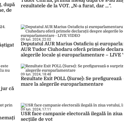
Tudor Chirilă, primul mesaj după ce s-au afișat
ț, după
rezultatele de la VOT. „N-a furat, dar …”.
ne, de
09 Iun. 2024, 22:02
Deputatul AUR Marius Ostaficiu și europarlame
știgat
AUR Tudor Ciuhodaru oferă primele declarații 
alegerile locale și europarlamentare – LIVE VI
09 Iun. 2024, 18:48
Rezultate Exit POLL (Surse): Se prefigurează o s
mare la alegerile europarlamentare
 jur că
09 Iun. 2024, 17:11
USR face campanie electorală ilegală în ziua vot
chemați
secțiile de vot