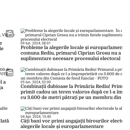
e
09 Iun. 2024, 08:01
Probleme la alegerile locale și europarlamentar
de
comuna Rediu, primarul Ciprian Grosu nu a trimi
suplimentare necesare procesului electoral
l a
05 Iun. 2024, 02:00
Combinații dubioase la Primăria Rediu! Primaru
ga
primit cadou un teren valoros după ce l-a împro
cu 3.600 de metri pătrați pe un membru din Co
fond funciar – FOTO
04 Apr. 2024, 10:40
 Iată
Câți bani vor primi angajații birourilor electoral
alegerile locale și europarlamentare