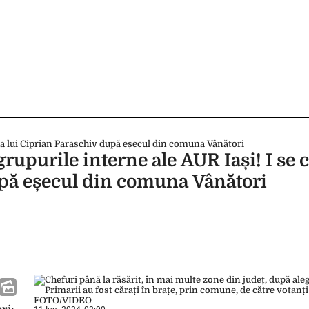
upurile interne ale AUR Iași! I se 
upă eșecul din comuna Vânători