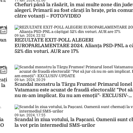
ri:
11 Iun. 2024, 02:00
Chefuri până la răsărit, în mai multe zone din jude
alegeri. Primarii au fost cărați în brațe, prin comu
către votanți – FOTO/VIDEO
09 Iun. 2024, 22:52
Dan
REZULTATE EXIT-POLL ALEGERI
EUROPARLAMENTARE 2024. Alianța PSD-PNL a câ
52% din voturi. AUR are 17%
ați
09 Iun. 2024, 20:29
Scandal monstru la Târgu Frumos! Primarul Ionel
 la
Vatamanu este acuzat de fraudă electorală! “Pot să
nu m-am implicat. Eu nu am emoții”- EXCLUSIV-
UPDATE
09 Iun. 2024, 17:55
ia
Scandal în ziua votului, la Pașcani. Oamenii sunt 
EO
la vot prin intermediul SMS-urilor