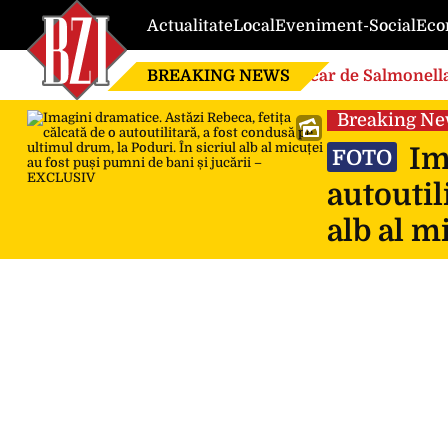
Actualitate
Local
Eveniment-Social
Eco
BREAKING NEWS
Focar de Salmonella
Breaking N
Ima
FOTO
autoutil
alb al m