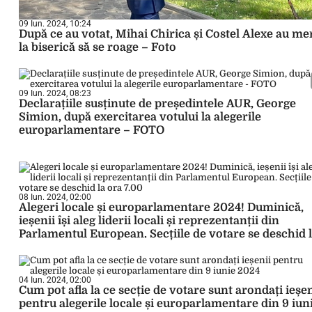
09 Iun. 2024, 10:24
După ce au votat, Mihai Chirica și Costel Alexe au me
la biserică să se roage – Foto
09 Iun. 2024, 08:23
Declarațiile susținute de președintele AUR, George
Simion, după exercitarea votului la alegerile
europarlamentare – FOTO
08 Iun. 2024, 02:00
Alegeri locale și europarlamentare 2024! Duminică,
ieșenii își aleg liderii locali și reprezentanții din
Parlamentul European. Secțiile de votare se deschid 
ora 7.00
04 Iun. 2024, 02:00
Cum pot afla la ce secție de votare sunt arondați ieșen
pentru alegerile locale și europarlamentare din 9 iun