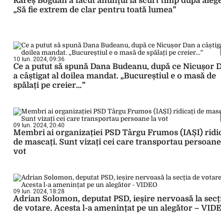
Rareș Bogdan a făcut anunțul la scurt timp după alege
„Să fie extrem de clar pentru toată lumea”
10 Iun. 2024, 09:36
Ce a putut să spună Dana Budeanu, după ce Nicușor 
a câștigat al doilea mandat. „Bucureștiul e o masă de
spălați pe creier…”
09 Iun. 2024, 20:40
Membri ai organizației PSD Târgu Frumos (IAȘI) ridic
de mascați. Sunt vizați cei care transportau persoane
vot
09 Iun. 2024, 18:28
Adrian Solomon, deputat PSD, ieșire nervoasă la secț
de votare. Acesta l-a amenințat pe un alegător – VID