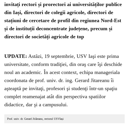
invitați rectori și prorectori ai universităților publice
din Iași, directori de colegii agricole, directori de
stațiuni de cercetare de profil din regiunea Nord-Est
și de instituții deconcentrate județene, precum și
directori de societăți agricole de top
Could not play video.
There was a problem trying to load the video.
Error code: html5_video:4
UPDATE:
Astăzi, 19 septembrie, USV Iaşi este prima
universitate, conform tradiţiei, din oraş care îşi deschide
noul an academic. În acest context, echipa manageriala
coordonata de prof. univ. dr. ing. Gerard Jitareanu îi
aşteaptă pe invitaţi, profesori şi studenţi într-un spaţiu
complet reamenajat atât din perspectiva spatiilor
didactice, dar şi a campusului.
Prof. univ. dr. Gerard Jităreanu, rectorul USVIași