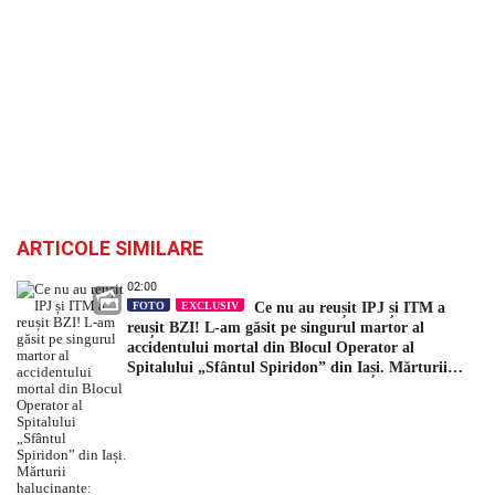
ARTICOLE SIMILARE
02:00
FOTO
EXCLUSIV
Ce nu au reușit IPJ și ITM a
reușit BZI! L-am găsit pe singurul martor al
accidentului mortal din Blocul Operator al
Spitalului „Sfântul Spiridon” din Iași. Mărturii
halucinante: „După incident, mi-a spus să am grijă
ce spun”