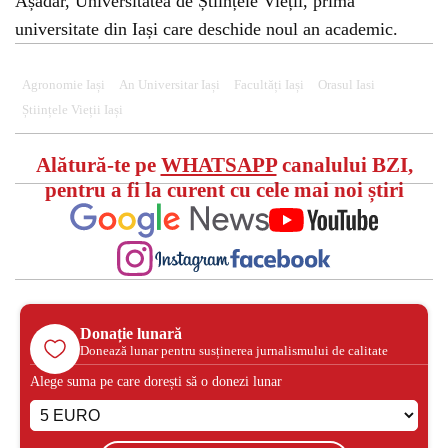
Așadar, Universitatea de Științele Vieții, prima
universitate din Iași care deschide noul an academic.
Agronomie Iași
An Universitar Iași
Facultăți Iași
Orasul Iasi
Științele Vieții Iași
Alătură-te pe
WHATSAPP
canalului BZI,
pentru a fi la curent cu cele mai noi știri
Donație lunară
Donează lunar pentru susținerea jurnalismului de calitate
Alege suma pe care dorești să o donezi lunar