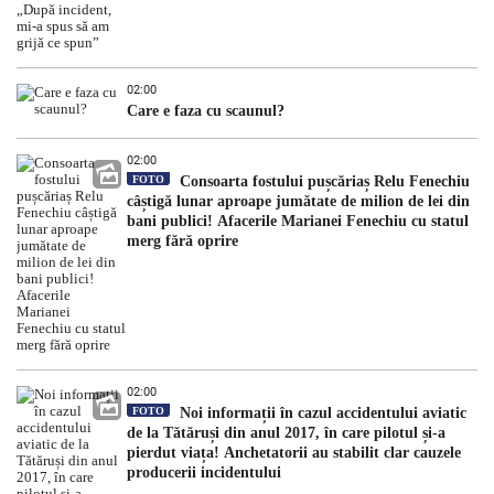
02:00
Care e faza cu scaunul?
02:00
FOTO
Consoarta fostului pușcăriaș Relu Fenechiu
câștigă lunar aproape jumătate de milion de lei din
bani publici! Afacerile Marianei Fenechiu cu statul
merg fără oprire
02:00
FOTO
Noi informații în cazul accidentului aviatic
de la Tătăruși din anul 2017, în care pilotul și-a
pierdut viața! Anchetatorii au stabilit clar cauzele
producerii incidentului