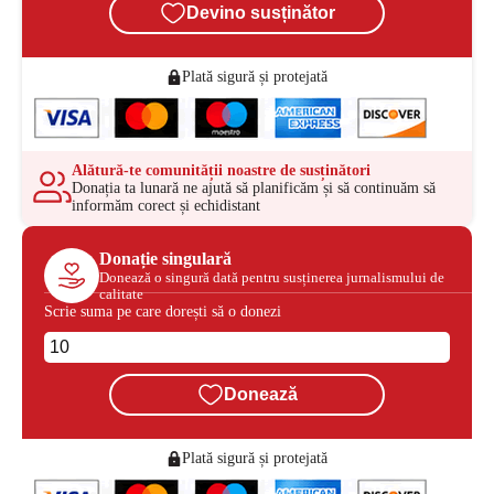
Devino susținător
Plată sigură și protejată
Alătură-te comunității noastre de susținători
Donația ta lunară ne ajută să planificăm și să continuăm să
informăm corect și echidistant
Donație singulară
Donează o singură dată pentru susținerea jurnalismului de
calitate
Scrie suma pe care dorești să o donezi
Donează
Plată sigură și protejată