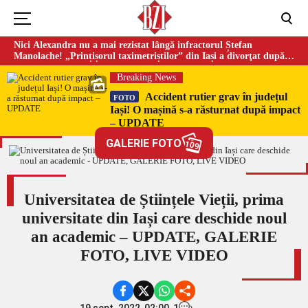
Nici Alexandra nu a mai rezistat lângă infractorul Ștefan
Manolache! „Prințișorul taximetriștilor” din Iași a divorţat după
doi ani de căsnicie
Breaking News
Accident rutier grav în județul
FOTO
Iași! O mașină s-a răsturnat după impact
– UPDATE
GALERIE FOTO
109
Universitatea de Științele Vieții, prima
universitate din Iași care deschide noul
an academic – UPDATE, GALERIE
FOTO, LIVE VIDEO