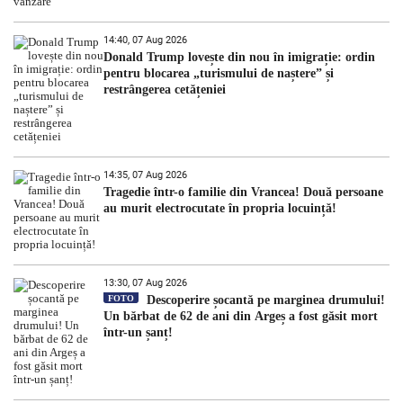
14:40, 07 Aug 2026
Donald Trump lovește din nou în imigrație: ordin
pentru blocarea „turismului de naștere” și
restrângerea cetățeniei
14:35, 07 Aug 2026
Tragedie într-o familie din Vrancea! Două persoane
au murit electrocutate în propria locuință!
13:30, 07 Aug 2026
FOTO
Descoperire șocantă pe marginea drumului!
Un bărbat de 62 de ani din Argeș a fost găsit mort
într-un șanț!