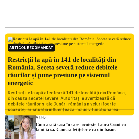
ARTICOL RECOMANDAT
Restricții la apă în 141 de localități din
România. Seceta severă reduce debitele
râurilor și pune presiune pe sistemul
energetic
Restricțiile la apă afectează 141 de localități din România,
din cauza secetei severe. Autoritățile avertizează că
debitele râurilor și ale Dunării rămân la niveluri foarte
scăzute, iar situația influențează inclusiv funcționarea
Centralei Nucleare de la Cernavodă. România se confruntă
A1.ro
cu una dintre cele mai dificile perioade din punct de vedere
Cum arată casa în care locuiește Laura Cosoi cu
hidrologic din ultimii ani. Lipsa […]
familia sa. Camera fetițelor e ca din basme