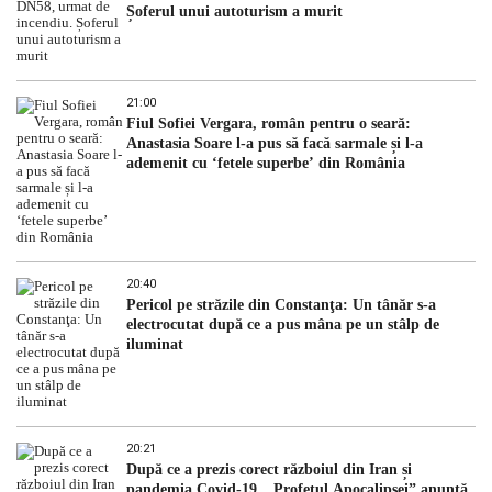
Șoferul unui autoturism a murit
21:00
Fiul Sofiei Vergara, român pentru o seară:
Anastasia Soare l-a pus să facă sarmale și l-a
ademenit cu ‘fetele superbe’ din România
20:40
Pericol pe străzile din Constanţa: Un tânăr s-a
electrocutat după ce a pus mâna pe un stâlp de
iluminat
20:21
După ce a prezis corect războiul din Iran și
pandemia Covid-19, „Profetul Apocalipsei” anunță