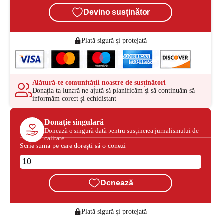
Devino susținător
Plată sigură și protejată
Alătură-te comunității noastre de susținători
Donația ta lunară ne ajută să planificăm și să continuăm să
informăm corect și echidistant
Donație singulară
Donează o singură dată pentru susținerea jurnalismului de
calitate
Scrie suma pe care dorești să o donezi
Donează
Plată sigură și protejată