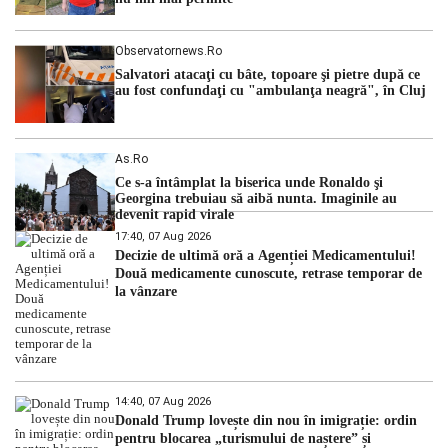
Observatornews.ro
Salvatori atacaţi cu bâte, topoare şi pietre după ce
au fost confundaţi cu "ambulanţa neagră", în Cluj
As.ro
Ce s-a întâmplat la biserica unde Ronaldo şi
Georgina trebuiau să aibă nunta. Imaginile au
devenit rapid virale
17:40, 07 Aug 2026
Decizie de ultimă oră a Agenției Medicamentului!
Două medicamente cunoscute, retrase temporar de
la vânzare
14:40, 07 Aug 2026
Donald Trump lovește din nou în imigrație: ordin
pentru blocarea „turismului de naștere” și