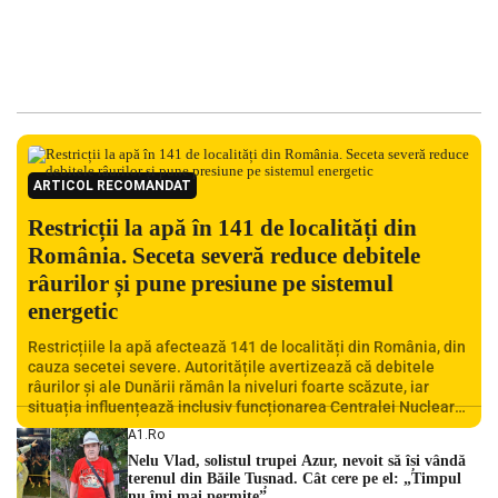
ARTICOL RECOMANDAT
Restricții la apă în 141 de localități din
România. Seceta severă reduce debitele
râurilor și pune presiune pe sistemul
energetic
Restricțiile la apă afectează 141 de localități din România, din
cauza secetei severe. Autoritățile avertizează că debitele
râurilor și ale Dunării rămân la niveluri foarte scăzute, iar
situația influențează inclusiv funcționarea Centralei Nucleare
de la Cernavodă. România se confruntă cu una dintre cele mai
A1.ro
dificile perioade din punct de vedere hidrologic din ultimii ani.
Nelu Vlad, solistul trupei Azur, nevoit să își vândă
Lipsa […]
terenul din Băile Tușnad. Cât cere pe el: „Timpul
nu îmi mai permite”