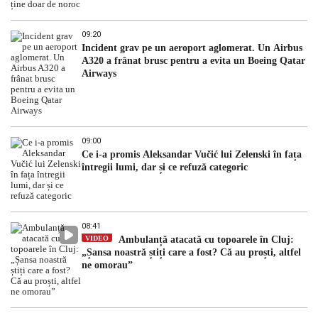
09:20
Incident grav pe un aeroport aglomerat. Un Airbus
A320 a frânat brusc pentru a evita un Boeing Qatar
Airways
09:00
Ce i-a promis Aleksandar Vučić lui Zelenski în fața
întregii lumi, dar și ce refuză categoric
08:41
VIDEO
Ambulanță atacată cu topoarele în Cluj:
„Șansa noastră știți care a fost? Că au proști, altfel
ne omorau”