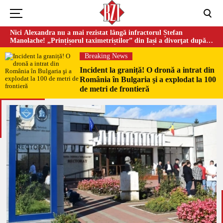
Nici Alexandra nu a mai rezistat lângă infractorul Ștefan
Manolache! „Prințișorul taximetriștilor” din Iași a divorţat după
doi ani de căsnicie
Breaking News
Incident la graniță! O dronă a intrat din
România în Bulgaria şi a explodat la 100
de metri de frontieră