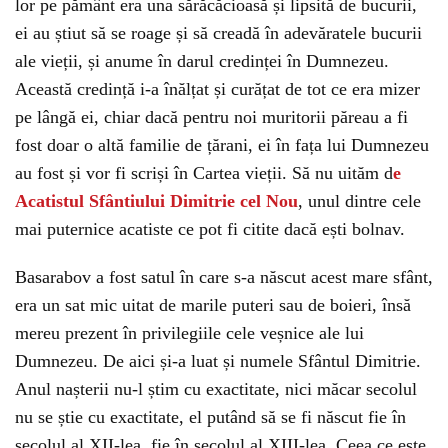
lor pe pământ era una sărăcăcioasă și lipsită de bucurii,
ei au știut să se roage și să creadă în adevăratele bucurii
ale vieții, și anume în darul credinței în Dumnezeu.
Această credință i-a înălțat și curățat de tot ce era mizer
pe lângă ei, chiar dacă pentru noi muritorii păreau a fi
fost doar o altă familie de țărani, ei în fața lui Dumnezeu
au fost și vor fi scriși în Cartea vieții. Să nu uităm d
e
Acatistul Sfântiului Dimitrie cel Nou
, unul dintre cele
mai puternice acatiste ce pot fi citite dacă ești bolnav.
Basarabov a fost satul în care s-a născut acest mare sfânt,
era un sat mic uitat de marile puteri sau de boieri, însă
mereu prezent în privilegiile cele veșnice ale lui
Dumnezeu. De aici și-a luat și numele Sfântul Dimitrie.
Anul nașterii nu-l știm cu exactitate, nici măcar secolul
nu se știe cu exactitate, el putând să se fi născut fie în
secolul al XII-lea, fie în secolul al XIII-lea. Ceea ce este