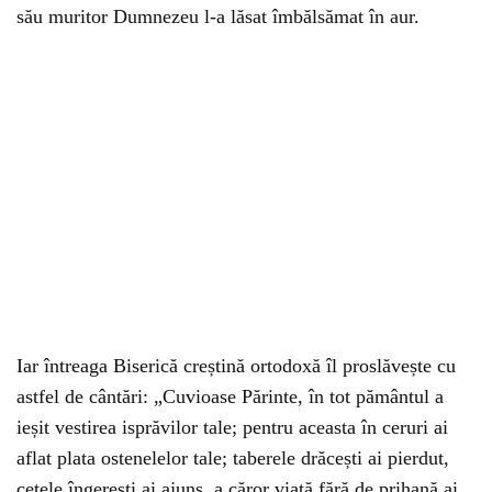
său muritor Dumnezeu l-a lăsat îmbălsămat în aur.
Iar întreaga Biserică creștină ortodoxă îl proslăvește cu
astfel de cântări: „Cuvioase Părinte, în tot pământul a
ieșit vestirea isprăvilor tale; pentru aceasta în ceruri ai
aflat plata ostenelelor tale; taberele drăcești ai pierdut,
cetele îngerești ai ajuns, a căror viață fără de prihană ai