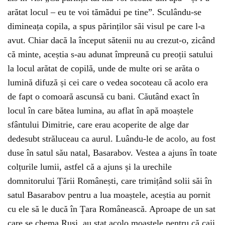
arătat locul – eu te voi tămădui pe tine”. Sculându-se
dimineața copila, a spus părinților săi visul pe care l-a
avut. Chiar dacă la început sătenii nu au crezut-o, zicând
că minte, aceștia s-au adunat împreună cu preoții satului
la locul arătat de copilă, unde de multe ori se arăta o
lumină difuză și cei care o vedea socoteau că acolo era
de fapt o comoară ascunsă cu bani. Căutând exact în
locul în care bătea lumina, au aflat în apă moaștele
sfântului Dimitrie, care erau acoperite de alge dar
dedesubt străluceau ca aurul. Luându-le de acolo, au fost
duse în satul său natal, Basarabov. Vestea a ajuns în toate
colțurile lumii, astfel că a ajuns și la urechile
domnitorului Țării Românești, care trimițând solii săi în
satul Basarabov pentru a lua moaștele, aceștia au pornit
cu ele să le ducă în Țara Românească. Aproape de un sat
care se chema Rusi, au stat acolo moaștele pentru că caii