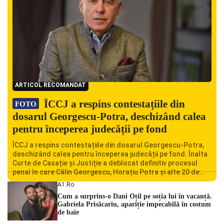
ARTICOL RECOMANDAT
ÎCCJ a respins contestațiile din
FOTO
dosarul Georgescu-Potra, deschizând calea
pentru începerea judecății pe fond
ÎCCJ a respins contestațiile din dosarul Georgescu-Potra,
deschizând calea pentru începerea judecății pe fond. Înalta
Curte de Casație și Justiție a deblocat definitiv procesul
penal în care Călin Georgescu, Horațiu Potra și alte 20 de
persoane sunt acuzați de acțiuni îndreptate împotriva
A1.ro
ordinii constituționale. În ședința din camera preliminară,
Cum a surprins-o Dani Oțil pe soția lui în vacanță.
judecătorii de la instanța supremă au […]
Gabriela Prisăcariu, apariție impecabilă în costum
de baie