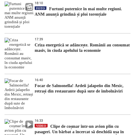
18:10
FOTO
Furtuni puternice în mai multe regiuni.
ANM anunță grindină și ploi torențiale
17:39
Criza energetică se adâncește. Românii au consumat
masiv, în ciuda apelului la economie
16:40
Focar de Salmonella! Ardeii jalapeño din Mexic,
retrași din restaurante după sute de îmbolnăviri
16:33
VIDEO
Clipe de coșmar într-un avion plin cu
pasageri. Un bărbat a încercat să deschidă ușa în