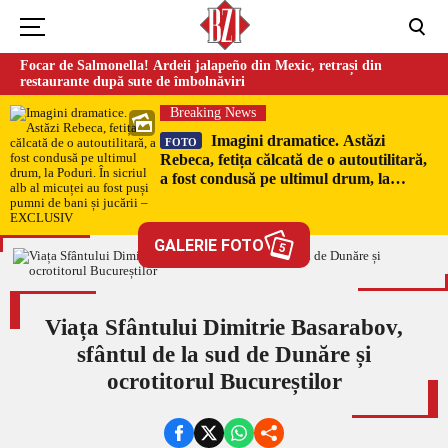
Focar de Salmonella! Ardeii jalapeño din Mexic, retrași din
restaurante după sute de îmbolnăviri
Breaking News
Imagini dramatice. Astăzi
FOTO
Rebeca, fetița călcată de o autoutilitară,
a fost condusă pe ultimul drum, la
Poduri. În sicriul alb al micuței au fost
puși pumni de bani și jucării –
EXCLUSIV
GALERIE FOTO
5
Viața Sfântului Dimitrie Basarabov,
sfântul de la sud de Dunăre și
ocrotitorul Bucureștilor