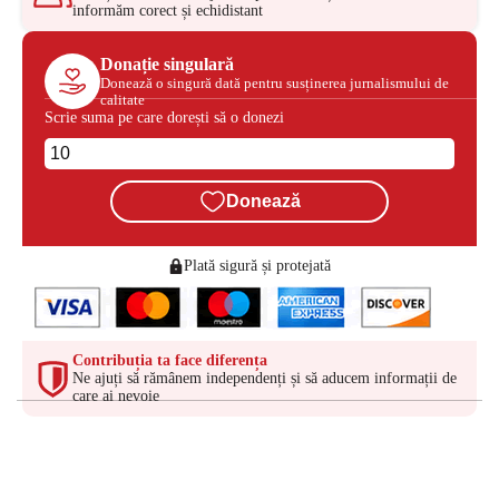
informăm corect și echidistant
Donație singulară
Donează o singură dată pentru susținerea jurnalismului de
calitate
Scrie suma pe care dorești să o donezi
Donează
Plată sigură și protejată
Contribuția ta face diferența
Ne ajuți să rămânem independenți și să aducem informații de
care ai nevoie