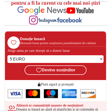
pentru a fi la curent cu cele mai noi știri
Donație lunară
Donează lunar pentru susținerea jurnalismului de calitate
Alege suma pe care dorești să o donezi lunar
Devino susținător
Plată sigură și protejată
Alătură-te comunității noastre de susținători
Donația ta lunară ne ajută să planificăm și să continuăm să