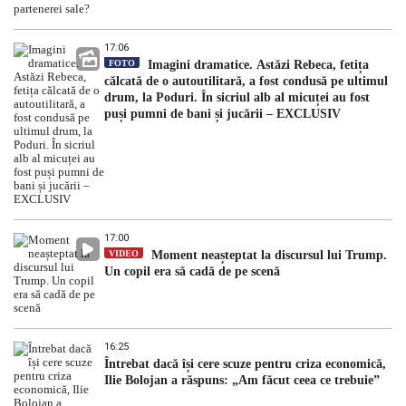
17:06
FOTO
Imagini dramatice. Astăzi Rebeca, fetița
călcată de o autoutilitară, a fost condusă pe ultimul
drum, la Poduri. În sicriul alb al micuței au fost
puși pumni de bani și jucării – EXCLUSIV
17:00
VIDEO
Moment neașteptat la discursul lui Trump.
Un copil era să cadă de pe scenă
16:25
Întrebat dacă își cere scuze pentru criza economică,
Ilie Bolojan a răspuns: „Am făcut ceea ce trebuie”