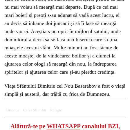
nu mai voiau să meargă mai departe. După ce cei mai
mari boieri și preoți s-au adunat să vadă acest lucru, ei
au decis să înhame doi juncani și să îi lase să meargă
unde vor ei. Aceștia s-au oprit în mijlocul satului, unde
domnitorul a decis să se facă aici biserică care să țină
moaștele acestui sfânt. Multe minuni au fost făcute de
aceste moaște, de la vindecarea bolilor și a ciumei la
ajutarea celor ologi să meargă din nou, la îndreptarea
spiritelor și ajutarea celor care și-au pierdut credința.
Viața Sfântului Dimitrie cel Nou Basarabov a fost o viață
simplă și austeră, dar trăită cu frica de Dumnezeu.
Biserica
Calea Sfintilor
Religie
Alătură-te pe
WHATSAPP
canalului BZI,