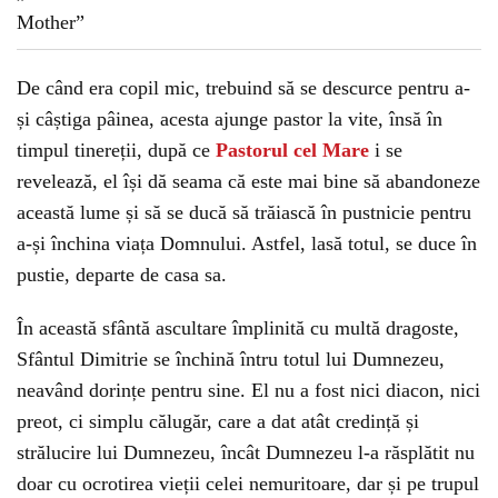
De când era copil mic, trebuind să se descurce pentru a-
și câștiga pâinea, acesta ajunge pastor la vite, însă în
timpul tinereții, după ce
Pastorul cel Mare
i se
revelează, el își dă seama că este mai bine să abandoneze
această lume și să se ducă să trăiască în pustnicie pentru
a-și închina viața Domnului. Astfel, lasă totul, se duce în
pustie, departe de casa sa.
În această sfântă ascultare împlinită cu multă dragoste,
Sfântul Dimitrie se închină întru totul lui Dumnezeu,
neavând dorințe pentru sine. El nu a fost nici diacon, nici
preot, ci simplu călugăr, care a dat atât credință și
strălucire lui Dumnezeu, încât Dumnezeu l-a răsplătit nu
doar cu ocrotirea vieții celei nemuritoare, dar și pe trupul