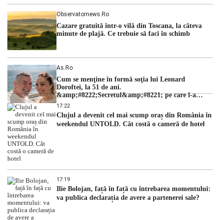
Observatornews.ro
Cazare gratuită într-o vilă din Toscana, la câteva
minute de plajă. Ce trebuie să faci în schimb
As.ro
Cum se menţine în formă soţia lui Leonard
Doroftei, la 51 de ani.
&amp;#8222;Secretul&amp;#8221; pe care l-a
dezvăluit
17:22
Clujul a devenit cel mai scump oraș din România în
weekendul UNTOLD. Cât costă o cameră de hotel
17:19
Ilie Bolojan, față în față cu întrebarea momentului:
va publica declarația de avere a partenerei sale?