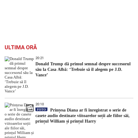
ULTIMA ORĂ
20:21
Donald Trump dă primul semnal despre succesorul
său la Casa Albă: ‘Trebuie să îl alegem pe J.D.
Vance’
20:10
FOTO
Prințesa Diana ar fi înregistrat o serie de
casete audio destinate viitoarelor soții ale fiilor săi,
prințul William și prințul Harry