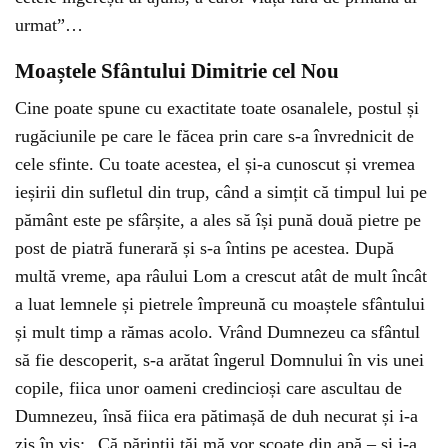
urmat”…
Moaștele Sfântului Dimitrie cel Nou
Cine poate spune cu exactitate toate osanalele, postul și
rugăciunile pe care le făcea prin care s-a învrednicit de
cele sfinte. Cu toate acestea, el și-a cunoscut și vremea
ieșirii din sufletul din trup, când a simțit că timpul lui pe
pământ este pe sfârșite, a ales să își pună două pietre pe
post de piatră funerară și s-a întins pe acestea. După
multă vreme, apa râului Lom a crescut atât de mult încât
a luat lemnele și pietrele împreună cu moaștele sfântului
și mult timp a rămas acolo. Vrând Dumnezeu ca sfântul
să fie descoperit, s-a arătat îngerul Domnului în vis unei
copile, fiica unor oameni credincioși care ascultau de
Dumnezeu, însă fiica era pătimașă de duh necurat și i-a
zis în vis: „Că părinții tăi mă vor scoate din apă – și i-a