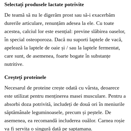
Selectați produsele lactate potrivite
De teamă să nu le digerăm prost sau să-i exacerbăm
durerile articulare, renunțăm adesea la ele. Cu toate
acestea, calciul lor este esențial: previne slăbirea oaselor,
în special osteoporoza. Dacă nu suporti laptele de vacă,
apelează la laptele de oaie și / sau la laptele fermentat,
care sunt, de asemenea, foarte bogate în substanțe
nutritive.
Creșteți proteinele
Necesarul de proteine ​​crește odată cu vârsta, deoarece
este utilizat pentru menținerea masei musculare. Pentru a
absorbi doza potrivită, includeți de două ori în meniurile
săptămânale leguminoasele, precum și peștele. De
asemenea, ea recomandă includerea ouălor. Carnea roșie
va fi servita o singură dată pe saptamana.