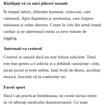
Răsfățați-vă cu mici plăceri sexuale
În timpul iubirii, eliberăm hormoni, oxitocine, care
calmează. Apoi dopamina și serotonina, care risipesc
tensiunea și reduc durerea. Crește în cele din urmă ritmul
cardiac și ne antrenează inima ca zece minute de
jogging.
Antrenati-va creierul
Creierul se uzează dacă nu este folosit suficient. Totul
este bun pentru a-l solicita și a dobândi cunoștințe: citiți,
jucați jocuri și teste online, luați lecții de desen, ascultați
muzică, înscrieți-vă la conferințe etc.
Faceti sport
Dacă l-ați practicat întotdeauna, nu există niciun motiv
să vă adresați medicului dumneavoastră. Cu toate