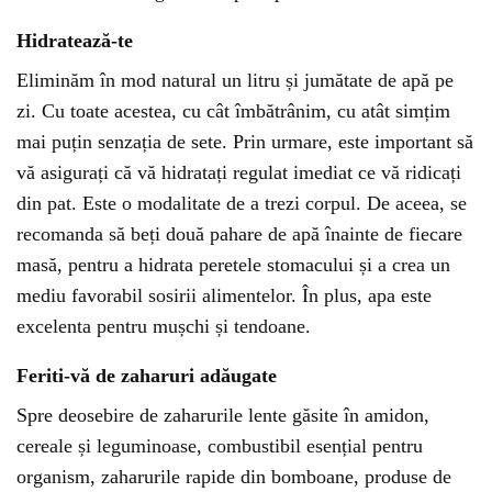
Hidratează-te
Eliminăm în mod natural un litru și jumătate de apă pe
zi. Cu toate acestea, cu cât îmbătrânim, cu atât simțim
mai puțin senzația de sete. Prin urmare, este important să
vă asigurați că vă hidratați regulat imediat ce vă ridicați
din pat. Este o modalitate de a trezi corpul. De aceea, se
recomanda să beți două pahare de apă înainte de fiecare
masă, pentru a hidrata peretele stomacului și a crea un
mediu favorabil sosirii alimentelor. În plus, apa este
excelenta pentru mușchi și tendoane.
Feriti-vă de zaharuri adăugate
Spre deosebire de zaharurile lente găsite în amidon,
cereale și leguminoase, combustibil esențial pentru
organism, zaharurile rapide din bomboane, produse de