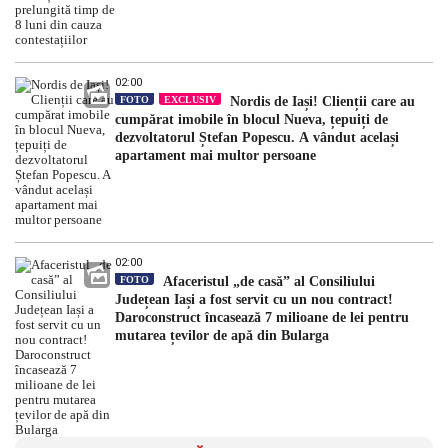
02:00
FOTO
EXCLUSIV
Nordis de Iași! Clienții care au
cumpărat imobile în blocul Nueva, țepuiți de
dezvoltatorul Ștefan Popescu. A vândut același
apartament mai multor persoane
02:00
FOTO
Afaceristul „de casă” al Consiliului
Județean Iași a fost servit cu un nou contract!
Daroconstruct încasează 7 milioane de lei pentru
mutarea țevilor de apă din Bularga