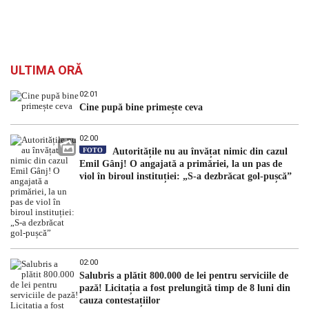
ULTIMA ORĂ
02:01
Cine pupă bine primește ceva
02:00
FOTO
Autoritățile nu au învățat nimic din cazul
Emil Gânj! O angajată a primăriei, la un pas de
viol în biroul instituției: „S-a dezbrăcat gol-pușcă”
02:00
Salubris a plătit 800.000 de lei pentru serviciile de
pază! Licitația a fost prelungită timp de 8 luni din
cauza contestațiilor