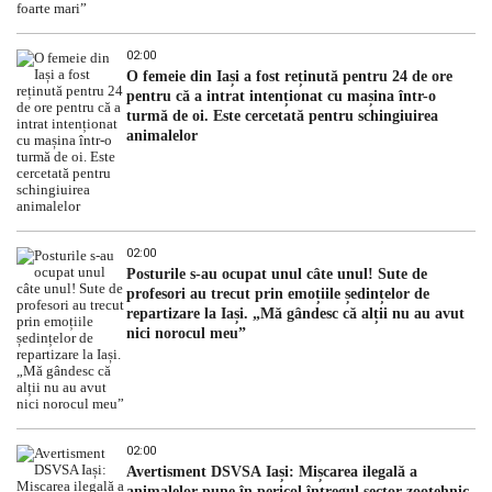
02:00
O femeie din Iași a fost reținută pentru 24 de ore
pentru că a intrat intenționat cu mașina într-o
turmă de oi. Este cercetată pentru schingiuirea
animalelor
02:00
Posturile s-au ocupat unul câte unul! Sute de
profesori au trecut prin emoțiile ședințelor de
repartizare la Iași. „Mă gândesc că alții nu au avut
nici norocul meu”
02:00
Avertisment DSVSA Iași: Mișcarea ilegală a
animalelor pune în pericol întregul sector zootehnic