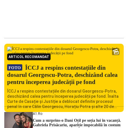
ARTICOL RECOMANDAT
ÎCCJ a respins contestațiile din
FOTO
dosarul Georgescu-Potra, deschizând calea
pentru începerea judecății pe fond
ÎCCJ a respins contestațiile din dosarul Georgescu-Potra,
deschizând calea pentru începerea judecății pe fond. Înalta
Curte de Casație și Justiție a deblocat definitiv procesul
penal în care Călin Georgescu, Horațiu Potra și alte 20 de
persoane sunt acuzați de acțiuni îndreptate împotriva
A1.ro
ordinii constituționale. În ședința din camera preliminară,
Cum a surprins-o Dani Oțil pe soția lui în vacanță.
judecătorii de la instanța supremă au […]
Gabriela Prisăcariu, apariție impecabilă în costum