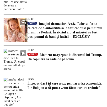
17:06
FOTO
Imagini dramatice. Astăzi Rebeca, fetița
călcată de o autoutilitară, a fost condusă pe ultimul
drum, la Poduri. În sicriul alb al micuței au fost
puși pumni de bani și jucării – EXCLUSIV
17:00
VIDEO
Moment neașteptat la discursul lui Trump.
Un copil era să cadă de pe scenă
16:25
Întrebat dacă își cere scuze pentru criza economică,
Ilie Bolojan a răspuns: „Am făcut ceea ce trebuie”