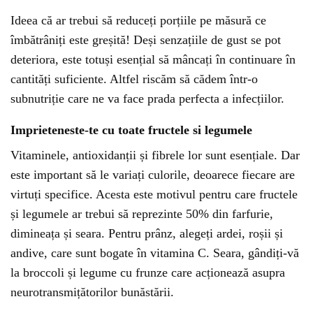
Ideea că ar trebui să reduceți porțiile pe măsură ce
îmbătrâniți este greșită! Deși senzațiile de gust se pot
deteriora, este totuși esențial să mâncați în continuare în
cantități suficiente. Altfel riscăm să cădem într-o
subnutriție care ne va face prada perfecta a infecțiilor.
Imprieteneste-te cu toate fructele si legumele
Vitaminele, antioxidanții și fibrele lor sunt esențiale. Dar
este important să le variați culorile, deoarece fiecare are
virtuți specifice. Acesta este motivul pentru care fructele
și legumele ar trebui să reprezinte 50% din farfurie,
dimineața și seara. Pentru prânz, alegeți ardei, roșii și
andive, care sunt bogate în vitamina C. Seara, gândiți-vă
la broccoli și legume cu frunze care acționează asupra
neurotransmițătorilor bunăstării.