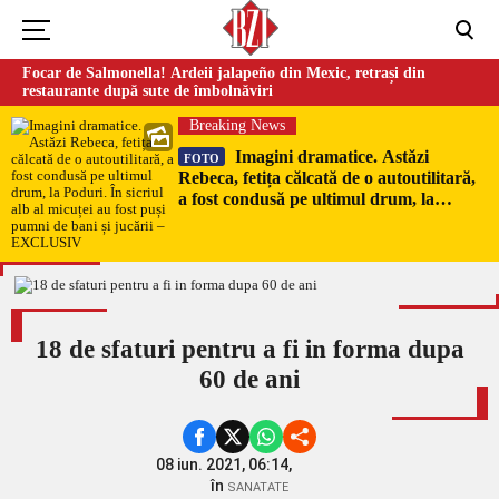
Focar de Salmonella! Ardeii jalapeño din Mexic, retrași din
restaurante după sute de îmbolnăviri
Breaking News
Imagini dramatice. Astăzi
FOTO
Rebeca, fetița călcată de o autoutilitară,
a fost condusă pe ultimul drum, la
Poduri. În sicriul alb al micuței au fost
puși pumni de bani și jucării –
EXCLUSIV
18 de sfaturi pentru a fi in forma dupa
60 de ani
08 iun. 2021, 06:14,
în
SANATATE