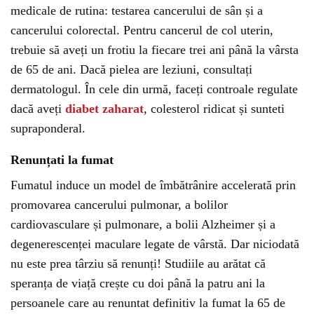
medicale de rutina: testarea cancerului de sân și a
cancerului colorectal. Pentru cancerul de col uterin,
trebuie să aveți un frotiu la fiecare trei ani până la vârsta
de 65 de ani. Dacă pielea are leziuni, consultați
dermatologul. În cele din urmă, faceți controale regulate
dacă aveți
diabet zaharat
, colesterol ridicat și sunteti
supraponderal.
Renunțati la fumat
Fumatul induce un model de îmbătrânire accelerată prin
promovarea cancerului pulmonar, a bolilor
cardiovasculare și pulmonare, a bolii Alzheimer și a
degenerescenței maculare legate de vârstă. Dar niciodată
nu este prea târziu să renunți! Studiile au arătat că
speranța de viață crește cu doi până la patru ani la
persoanele care au renuntat definitiv la fumat la 65 de