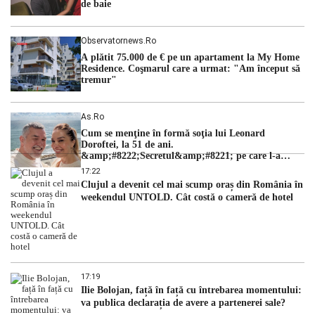
de baie
Observatornews.ro
A plătit 75.000 de € pe un apartament la My Home
Residence. Coşmarul care a urmat: "Am început să
tremur"
As.ro
Cum se menţine în formă soţia lui Leonard
Doroftei, la 51 de ani.
&amp;#8222;Secretul&amp;#8221; pe care l-a
dezvăluit
17:22
Clujul a devenit cel mai scump oraș din România în
weekendul UNTOLD. Cât costă o cameră de hotel
17:19
Ilie Bolojan, față în față cu întrebarea momentului:
va publica declarația de avere a partenerei sale?