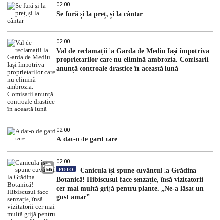
02:00
Se fură și la preț, și la cântar
02:00
Val de reclamații la Garda de Mediu Iași împotriva
proprietarilor care nu elimină ambrozia. Comisarii
anunță controale drastice în această lună
02:00
A dat-o de gard tare
02:00
FOTO
Canicula își spune cuvântul la Grădina
Botanică! Hibiscusul face senzație, însă vizitatorii
cer mai multă grijă pentru plante. „Ne-a lăsat un
gust amar”