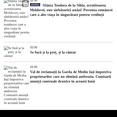
02:00
FOTO
Sfânta Teodora de la Sihla, ocrotitoarea
Moldovei, este sărbătorită astăzi! Povestea româncei
care a ales viața în singurătate pentru credință
02:00
Se fură și la preț, și la cântar
02:00
Val de reclamații la Garda de Mediu Iași împotriva
proprietarilor care nu elimină ambrozia. Comisarii
anunță controale drastice în această lună