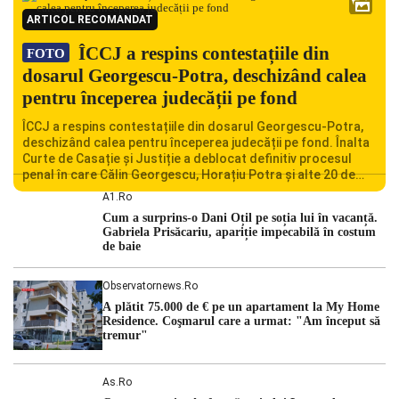
ARTICOL RECOMANDAT
ÎCCJ a respins contestațiile din
FOTO
dosarul Georgescu-Potra, deschizând calea
pentru începerea judecății pe fond
ÎCCJ a respins contestațiile din dosarul Georgescu-Potra,
deschizând calea pentru începerea judecății pe fond. Înalta
Curte de Casație și Justiție a deblocat definitiv procesul
penal în care Călin Georgescu, Horațiu Potra și alte 20 de
persoane sunt acuzați de acțiuni îndreptate împotriva
A1.ro
ordinii constituționale. În ședința din camera preliminară,
Cum a surprins-o Dani Oțil pe soția lui în vacanță.
judecătorii de la instanța supremă au […]
Gabriela Prisăcariu, apariție impecabilă în costum
de baie
Observatornews.ro
A plătit 75.000 de € pe un apartament la My Home
Residence. Coşmarul care a urmat: "Am început să
tremur"
As.ro