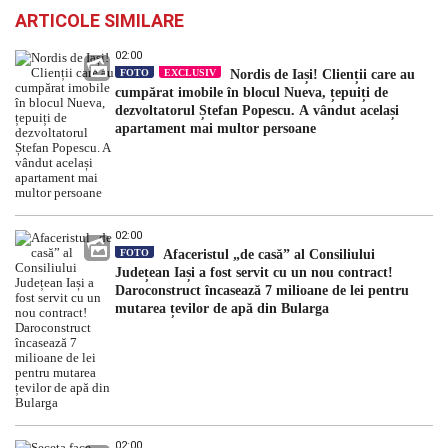
ARTICOLE SIMILARE
02:00
FOTO
EXCLUSIV
Nordis de Iași! Clienții care au
cumpărat imobile în blocul Nueva, țepuiți de
dezvoltatorul Ștefan Popescu. A vândut același
apartament mai multor persoane
02:00
FOTO
Afaceristul „de casă” al Consiliului
Județean Iași a fost servit cu un nou contract!
Daroconstruct încasează 7 milioane de lei pentru
mutarea țevilor de apă din Bularga
02:00