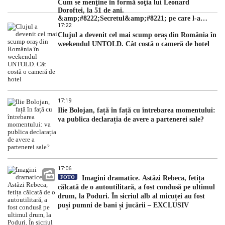
Cum se menţine în formă soţia lui Leonard
Doroftei, la 51 de ani.
&amp;#8222;Secretul&amp;#8221; pe care l-a
17:22
dezvăluit
Clujul a devenit cel mai scump oraș din România în
weekendul UNTOLD. Cât costă o cameră de hotel
17:19
Ilie Bolojan, față în față cu întrebarea momentului:
va publica declarația de avere a partenerei sale?
17:06
FOTO
Imagini dramatice. Astăzi Rebeca, fetița
călcată de o autoutilitară, a fost condusă pe ultimul
drum, la Poduri. În sicriul alb al micuței au fost
puși pumni de bani și jucării – EXCLUSIV