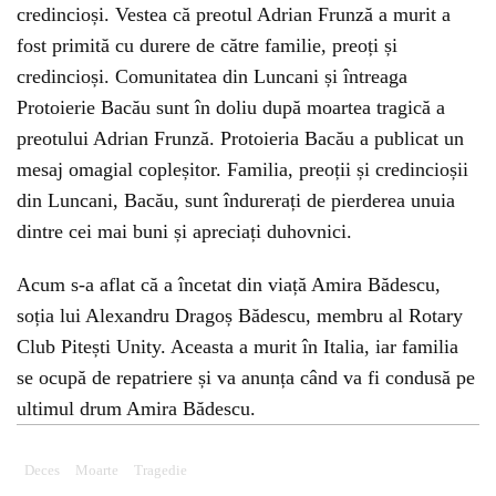
credincioși. Vestea că preotul Adrian Frunză a murit a
fost primită cu durere de către familie, preoți și
credincioși. Comunitatea din Luncani și întreaga
Protoierie Bacău sunt în doliu după moartea tragică a
preotului Adrian Frunză. Protoieria Bacău a publicat un
mesaj omagial copleșitor. Familia, preoții și credincioșii
din Luncani, Bacău, sunt îndurerați de pierderea unuia
dintre cei mai buni și apreciați duhovnici.
Acum s-a aflat că a încetat din viață Amira Bădescu,
soția lui Alexandru Dragoș Bădescu, membru al Rotary
Club Pitești Unity. Aceasta a murit în Italia, iar familia
se ocupă de repatriere și va anunța când va fi condusă pe
ultimul drum Amira Bădescu.
Deces
Moarte
Tragedie