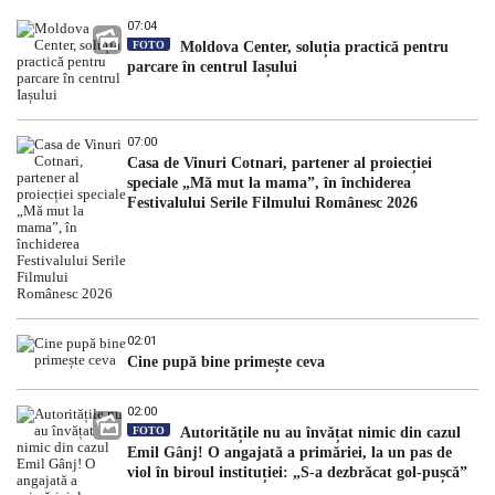
07:04
FOTO
Moldova Center, soluția practică pentru
parcare în centrul Iașului
07:00
Casa de Vinuri Cotnari, partener al proiecției
speciale „Mă mut la mama”, în închiderea
Festivalului Serile Filmului Românesc 2026
02:01
Cine pupă bine primește ceva
02:00
FOTO
Autoritățile nu au învățat nimic din cazul
Emil Gânj! O angajată a primăriei, la un pas de
viol în biroul instituției: „S-a dezbrăcat gol-pușcă”