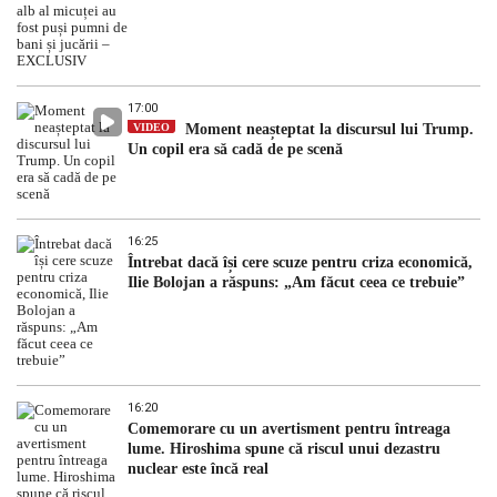
17:00
VIDEO
Moment neașteptat la discursul lui Trump.
Un copil era să cadă de pe scenă
16:25
Întrebat dacă își cere scuze pentru criza economică,
Ilie Bolojan a răspuns: „Am făcut ceea ce trebuie”
16:20
Comemorare cu un avertisment pentru întreaga
lume. Hiroshima spune că riscul unui dezastru
nuclear este încă real