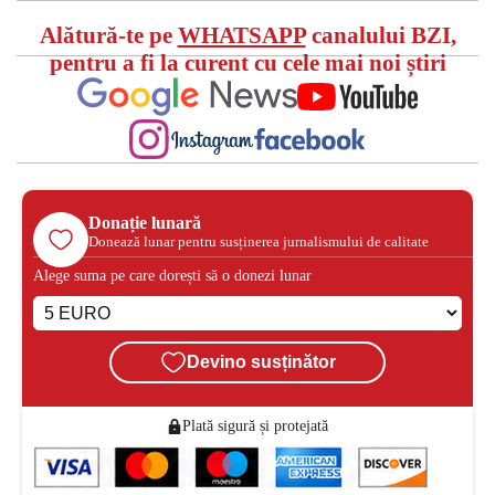
Alătură-te pe
WHATSAPP
canalului BZI,
pentru a fi la curent cu cele mai noi știri
Donație lunară
Donează lunar pentru susținerea jurnalismului de calitate
Alege suma pe care dorești să o donezi lunar
Devino susținător
Plată sigură și protejată