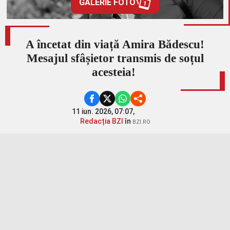
GALERIE FOTO
1
A încetat din viață Amira Bădescu!
Mesajul sfâșietor transmis de soțul
acesteia!
11 iun. 2026, 07:07,
Redacția BZI
în
BZI.RO