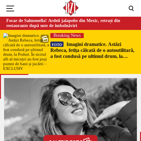
Focar de Salmonella! Ardeii jalapeño din Mexic, retrași din
restaurante după sute de îmbolnăviri
Breaking News
Imagini dramatice. Astăzi
FOTO
Rebeca, fetița călcată de o autoutilitară,
a fost condusă pe ultimul drum, la
Poduri. În sicriul alb al micuței au fost
puși pumni de bani și jucării –
EXCLUSIV