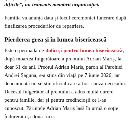
dificile”, au transmis membrii organizației.
Familia va anunța data și locul ceremoniei funerare după
finalizarea procedurilor de repatriere.
Pierderea grea și în lumea bisericească
Este o perioadă de
doliu și pentru lumea bisericească,
după moartea fulgerătoare a preotului Adrian Mariș, la
doar 51 de ani. Preotul Adrian Mariș, paroh al Parohiei
Andrei Șaguna, s-a stins din viață pe 7 iunie 2026, iar
deocamdată nu se știe oficial care a fost cauza decesului.
Decesul fulgerător al preotului a adus multă durere
pentru familie, dar și pentru credincioșii ce l-au
cunoscut. Părintele Adrian Mariș lasă în urmă o soție
îndurerată și două fiice.