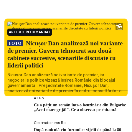
ARTICOL RECOMANDAT
Nicușor Dan analizează noi variante
FOTO
de premier. Guvern tehnocrat sau două
cabinete succesive, scenariile discutate cu
liderii politici
Nicușor Dan analizează noi variante de premier, iar
negocierile politice vizează ieșirea României din blocajul
guvernamental. Președintele României, Nicușor Dan,
analizează noi variante de premier în cadrul consultărilor cu
liderii politici. Ciprian Ciucu vorbește despre scenariul unui
A1.ro
guvern tehnocrat și despre posibilitatea a două cabinete
Ce a pățit un român într-o benzinărie din Bulgaria:
succesive. Nicușor Dan analizează noi variante de premier
„Aveți mare grijă!”. Ce a observat pe chitanță
România traversează […]
Observatornews.ro
După caniculă vin furtunile: vijelii de până la 80