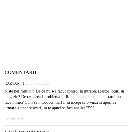
COMENTARII
RAZVAN
08:21, 07.06.2022
Niste nesimtiti!!!! De ce nu s-a facut control la intrarea acestor loturi in
magazin? De ce aceeasi problema in Romania de ani si ani si statul nu
face nimic? Cum sa introduci marfa, sa incepi sa o vinzi si apoi, ca
urmare a unor sesizari, sa te apuci sa faci analize?????
RĂSPUNDE