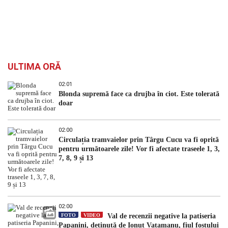
ULTIMA ORĂ
02:01
Blonda supremă face ca drujba în ciot. Este tolerată
doar
02:00
Circulația tramvaielor prin Târgu Cucu va fi oprită
pentru următoarele zile! Vor fi afectate traseele 1, 3,
7, 8, 9 și 13
02:00
FOTO
VIDEO
Val de recenzii negative la patiseria
Papanini, deținută de Ionuț Vatamanu, fiul fostului