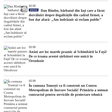
02:00
FOTO
Dan Rîmbu, bărbatul din Iași care a făcut
dezvăluiri despre ilegalitățile din cadrul firmei, a
fost dat afară: „Am îndrăznit să reclam public”
02:00
Astăzi are loc marele praznic al Schimbării la Față!
De ce icoana acestei sărbători este unică în
Ortodoxie
02:00
În comuna Tomești va fi construit un Centru
Metropolitan de Inovare Socială! Primăria a semnat
contractul pentru serviciile de proiectare tehnică