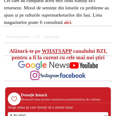
Cei care au cumpărat acest mix fiind sfătuiți să-l
returneze. Mixul de semințe din loturile cu probleme au
ajuns și pe rafturile supermarketurilor din Iași. Lista
magazinelor poate fi consultată
aici
.
Alerta Alimentara
Lidl
Salmonella
Alătură-te pe
WHATSAPP
canalului BZI,
pentru a fi la curent cu cele mai noi știri
Donație lunară
Donează lunar pentru susținerea jurnalismului de calitate
Alege suma pe care dorești să o donezi lunar