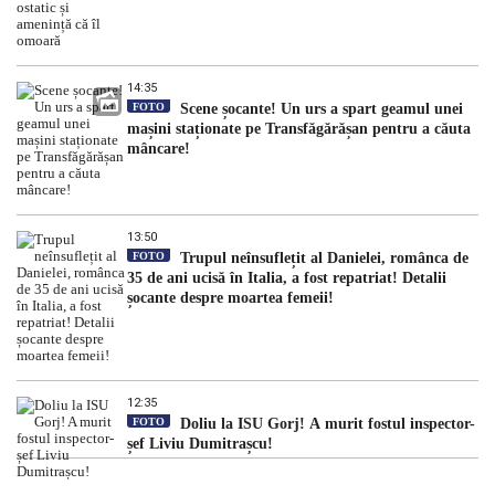
14:35
FOTO
Scene șocante! Un urs a spart geamul unei
mașini staționate pe Transfăgărășan pentru a căuta
mâncare!
13:50
FOTO
Trupul neînsuflețit al Danielei, românca de
35 de ani ucisă în Italia, a fost repatriat! Detalii
șocante despre moartea femeii!
12:35
FOTO
Doliu la ISU Gorj! A murit fostul inspector-
șef Liviu Dumitrașcu!