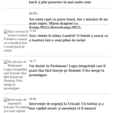
km/h și ploi puternice în mai multe zone
As.ro
Are nouă copii cu patru femei, dar e măcinat de un
mare regret. Marea dragoste l-a
&amp;#8222;distrus&amp;#8221;
17:44
Atac violent în inima Londrei! O femeie a atacat cu
o foarfecă într-o zonă plină de turiști
16:17
Vot decisiv în Parlament! Legea integrității care îl
poate lăsa fără funcție pe Dominic Fritz merge la
promulgare
14:45
Intervenție de urgență la Uricani! Un bărbat și-a
luat copilul ostatic și amenință că îl omoară