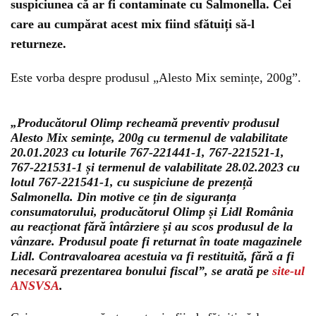
suspiciunea că ar fi contaminate cu Salmonella. Cei
care au cumpărat acest mix fiind sfătuiți să-l
returneze.
Este vorba despre produsul „Alesto Mix semințe, 200g”.
„Producătorul Olimp recheamă preventiv produsul
Alesto Mix semințe, 200g cu termenul de valabilitate
20.01.2023 cu loturile 767-221441-1, 767-221521-1,
767-221531-1 și termenul de valabilitate 28.02.2023 cu
lotul 767-221541-1, cu suspiciune de prezență
Salmonella. Din motive ce țin de siguranța
consumatorului, producătorul Olimp și Lidl România
au reacționat fără întârziere și au scos produsul de la
vânzare. Produsul poate fi returnat în toate magazinele
Lidl. Contravaloarea acestuia va fi restituită, fără a fi
necesară prezentarea bonului fiscal”, se arată pe
site-ul
ANSVSA
.