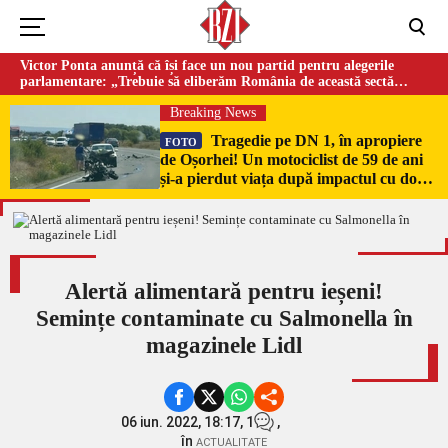
Victor Ponta anunță că își face un nou partid pentru alegerile
parlamentare: „Trebuie să eliberăm România de această sectă
globalistă”
Breaking News
Tragedie pe DN 1, în apropiere
FOTO
de Oșorhei! Un motociclist de 59 de ani
și-a pierdut viața după impactul cu două
mașini!
Alertă alimentară pentru ieșeni!
Semințe contaminate cu Salmonella în
magazinele Lidl
06 iun. 2022, 18:17,
1
,
în
ACTUALITATE