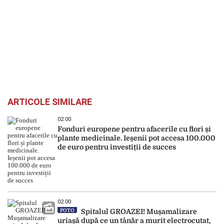
ARTICOLE SIMILARE
02:00
Fonduri europene pentru afacerile cu flori și
plante medicinale. Ieșenii pot accesa 100.000
de euro pentru investiții de succes
02:00
FOTO
Spitalul GROAZEI! Mușamalizare
uriașă după ce un tânăr a murit electrocutat,