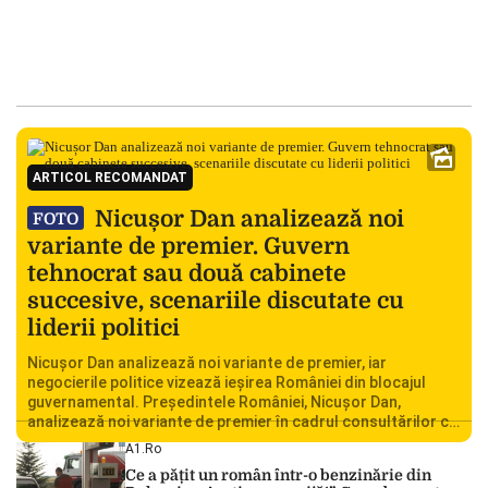
ARTICOL RECOMANDAT
Nicușor Dan analizează noi
FOTO
variante de premier. Guvern
tehnocrat sau două cabinete
succesive, scenariile discutate cu
liderii politici
Nicușor Dan analizează noi variante de premier, iar
negocierile politice vizează ieșirea României din blocajul
guvernamental. Președintele României, Nicușor Dan,
analizează noi variante de premier în cadrul consultărilor cu
liderii politici. Ciprian Ciucu vorbește despre scenariul unui
A1.ro
guvern tehnocrat și despre posibilitatea a două cabinete
Ce a pățit un român într-o benzinărie din
succesive. Nicușor Dan analizează noi variante de premier