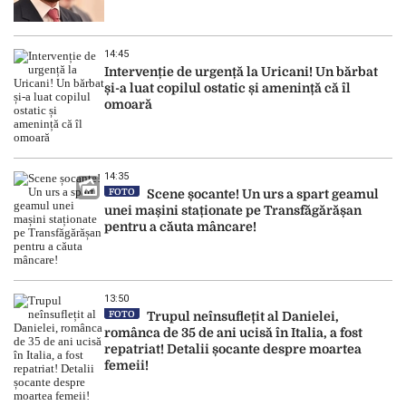
14:45
Intervenție de urgență la Uricani! Un bărbat
și-a luat copilul ostatic și amenință că îl
omoară
14:35
FOTO
Scene șocante! Un urs a spart geamul
unei mașini staționate pe Transfăgărășan
pentru a căuta mâncare!
13:50
FOTO
Trupul neînsuflețit al Danielei,
românca de 35 de ani ucisă în Italia, a fost
repatriat! Detalii șocante despre moartea
femeii!