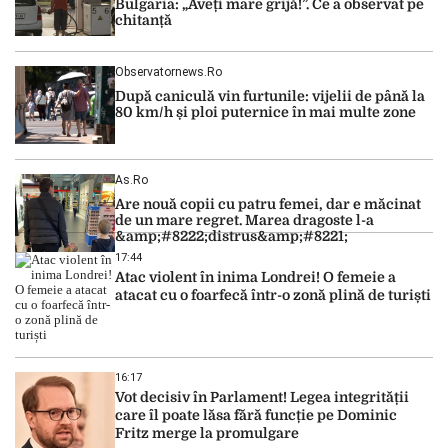
Bulgaria: „Aveți mare grijă!”. Ce a observat pe
România traversează […]
chitanță
Observatornews.ro
După caniculă vin furtunile: vijelii de până la
80 km/h și ploi puternice în mai multe zone
As.ro
Are nouă copii cu patru femei, dar e măcinat
de un mare regret. Marea dragoste l-a
&amp;#8222;distrus&amp;#8221;
17:44
Atac violent în inima Londrei! O femeie a
atacat cu o foarfecă într-o zonă plină de turiști
16:17
Vot decisiv în Parlament! Legea integrității
care îl poate lăsa fără funcție pe Dominic
Fritz merge la promulgare