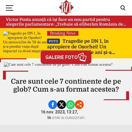
Victor Ponta anunță că își face un nou partid pentru
alegerile parlamentare: „Trebuie să eliberăm România de
această sectă globalistă”
Breaking News
Tragedie pe DN 1, în
FOTO
apropiere de Oșorhei! Un
motociclist de 59 de ani și-a
GALERIE FOTO
pierdut viața după impactul cu
7
două mașini!
Care sunt cele 7 continente de pe
glob? Cum s-au format acestea?
16 nov. 2023, 13:27,
în
STIRI SI CURIOZITATI