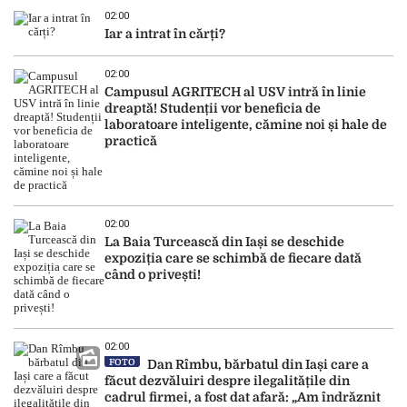
02:00
Iar a intrat în cărți?
02:00
Campusul AGRITECH al USV intră în linie
dreaptă! Studenții vor beneficia de
laboratoare inteligente, cămine noi și hale de
practică
02:00
La Baia Turcească din Iași se deschide
expoziția care se schimbă de fiecare dată
când o privești!
02:00
FOTO
Dan Rîmbu, bărbatul din Iași care a
făcut dezvăluiri despre ilegalitățile din
cadrul firmei, a fost dat afară: „Am îndrăznit