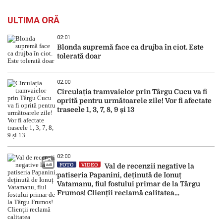
ULTIMA ORĂ
02:01
Blonda supremă face ca drujba în ciot. Este
tolerată doar
02:00
Circulația tramvaielor prin Târgu Cucu va fi
oprită pentru următoarele zile! Vor fi afectate
traseele 1, 3, 7, 8, 9 și 13
02:00
FOTO
VIDEO
Val de recenzii negative la
patiseria Papanini, deținută de Ionuț
Vatamanu, fiul fostului primar de la Târgu
Frumos! Clienții reclamă calitatea
îndoielnică a produselor: „Au fost expirate”