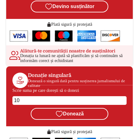
Devino susținător
Plată sigură și protejată
Alătură-te comunității noastre de susținători
Donația ta lunară ne ajută să planificăm și să continuăm să
informăm corect și echidistant
Donație singulară
Donează o singură dată pentru susținerea jurnalismului de
calitate
Scrie suma pe care dorești să o donezi
Donează
Plată sigură și protejată