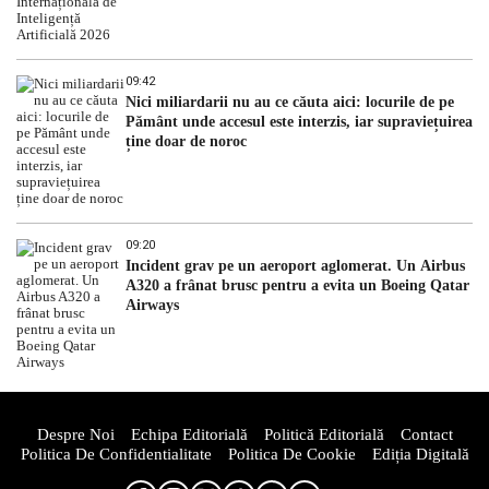
09:42
Nici miliardarii nu au ce căuta aici: locurile de pe
Pământ unde accesul este interzis, iar supraviețuirea
ține doar de noroc
09:20
Incident grav pe un aeroport aglomerat. Un Airbus
A320 a frânat brusc pentru a evita un Boeing Qatar
Airways
Despre Noi
Echipa Editorială
Politică Editorială
Contact
Politica De Confidentialitate
Politica De Cookie
Ediția Digitală