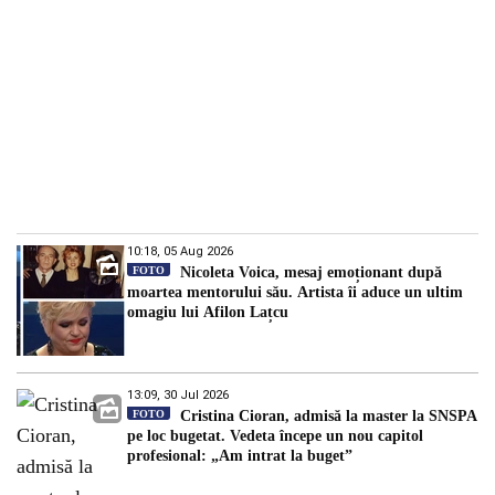
10:18, 05 Aug 2026
FOTO
Nicoleta Voica, mesaj emoționant după
moartea mentorului său. Artista îi aduce un ultim
omagiu lui Afilon Lațcu
13:09, 30 Jul 2026
FOTO
Cristina Cioran, admisă la master la SNSPA
pe loc bugetat. Vedeta începe un nou capitol
profesional: „Am intrat la buget”