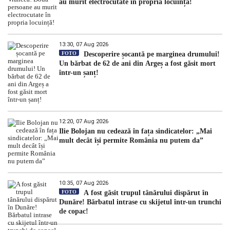
au murit electrocutate în propria locuință!
13:30, 07 Aug 2026
FOTO
Descoperire șocantă pe marginea drumului!
Un bărbat de 62 de ani din Argeș a fost găsit mort
într-un șanț!
12:20, 07 Aug 2026
Ilie Bolojan nu cedează în fața sindicatelor: „Mai
mult decât își permite România nu putem da”
10:35, 07 Aug 2026
FOTO
A fost găsit trupul tânărului dispărut în
Dunăre! Bărbatul intrase cu skijetul într-un trunchi
de copac!