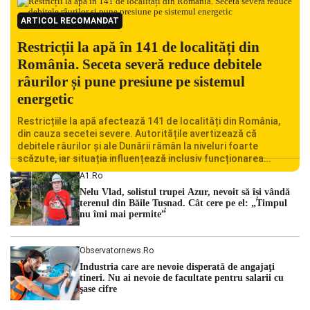
ARTICOL RECOMANDAT
Restricții la apă în 141 de localități din
România. Seceta severă reduce debitele
râurilor și pune presiune pe sistemul
energetic
Restricțiile la apă afectează 141 de localități din România,
din cauza secetei severe. Autoritățile avertizează că
debitele râurilor și ale Dunării rămân la niveluri foarte
scăzute, iar situația influențează inclusiv funcționarea
Centralei Nucleare de la Cernavodă. România se confruntă
A1.ro
cu una dintre cele mai dificile perioade din punct de vedere
Nelu Vlad, solistul trupei Azur, nevoit să își vândă
hidrologic din ultimii ani. Lipsa […]
terenul din Băile Tușnad. Cât cere pe el: „Timpul
nu îmi mai permite”
Observatornews.ro
Industria care are nevoie disperată de angajaţi
tineri. Nu ai nevoie de facultate pentru salarii cu
şase cifre