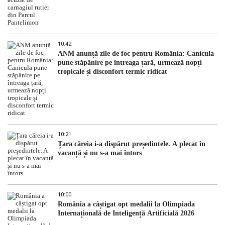
10:42
ANM anunță zile de foc pentru România: Canicula
pune stăpânire pe întreaga țară, urmează nopți
tropicale și disconfort termic ridicat
10:21
Țara căreia i-a dispărut președintele. A plecat în
vacanță și nu s-a mai întors
10:00
România a câștigat opt medalii la Olimpiada
Internațională de Inteligență Artificială 2026