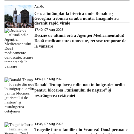
As.ro
Ce s-a întâmplat la biserica unde Ronaldo şi
Georgina trebuiau să aibă nunta. Imaginile au
devenit rapid virale
17:40, 07 Aug 2026
Decizie de ultimă oră a Agenției Medicamentului!
Două medicamente cunoscute, retrase temporar de
la vânzare
14:40, 07 Aug 2026
Donald Trump lovește din nou în imigrație: ordin
pentru blocarea „turismului de naștere” și
restrângerea cetățeniei
14:35, 07 Aug 2026
Tragedie într-o familie din Vrancea! Două persoane