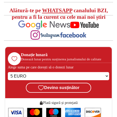
Alătură-te pe
WHATSAPP
canalului BZI,
pentru a fi la curent cu cele mai noi știri
Donație lunară
Donează lunar pentru susținerea jurnalismului de calitate
Alege suma pe care dorești să o donezi lunar
Devino susținător
Plată sigură și protejată