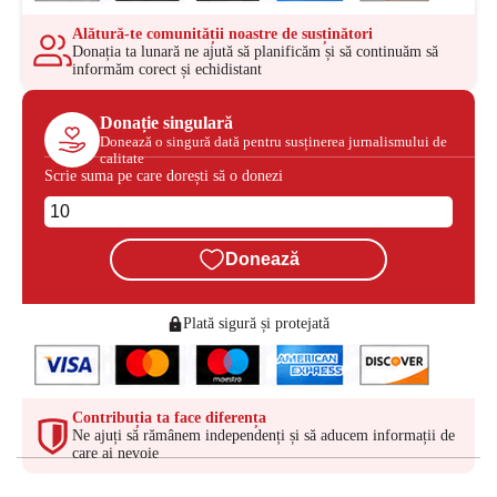
Alătură-te comunității noastre de susținători
Donația ta lunară ne ajută să planificăm și să continuăm să
informăm corect și echidistant
Donație singulară
Donează o singură dată pentru susținerea jurnalismului de
calitate
Scrie suma pe care dorești să o donezi
Donează
Plată sigură și protejată
Contribuția ta face diferența
Ne ajuți să rămânem independenți și să aducem informații de
care ai nevoie