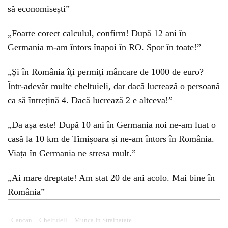
să economisești”
„Foarte corect calculul, confirm! După 12 ani în
Germania m-am întors înapoi în RO. Spor în toate!”
„Și în România îți permiți mâncare de 1000 de euro?
Într-adevăr multe cheltuieli, dar dacă lucrează o persoană
ca să întrețină 4. Dacă lucrează 2 e altceva!”
„Da așa este! După 10 ani în Germania noi ne-am luat o
casă la 10 km de Timișoara și ne-am întors în România.
Viața în Germania ne stresa mult.”
„Ai mare dreptate! Am stat 20 de ani acolo. Mai bine în
România”
Cancan
Cheltuieli
Munca In Strainatate