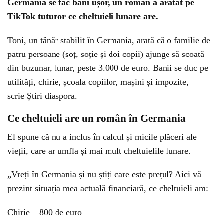
Germania se fac bani ușor, un român a arătat pe
TikTok tuturor ce cheltuieli lunare are.
Toni, un tânăr stabilit în Germania, arată că o familie de
patru persoane (soț, soție și doi copii) ajunge să scoată
din buzunar, lunar, peste 3.000 de euro. Banii se duc pe
utilități, chirie, școala copiilor, mașini și impozite,
scrie Știri diaspora.
Ce cheltuieli are un român în Germania
El spune că nu a inclus în calcul și micile plăceri ale
vieții, care ar umfla și mai mult cheltuielile lunare.
„Vreți în Germania și nu știți care este prețul? Aici vă
prezint situația mea actuală financiară, ce cheltuieli am:
Chirie – 800 de euro