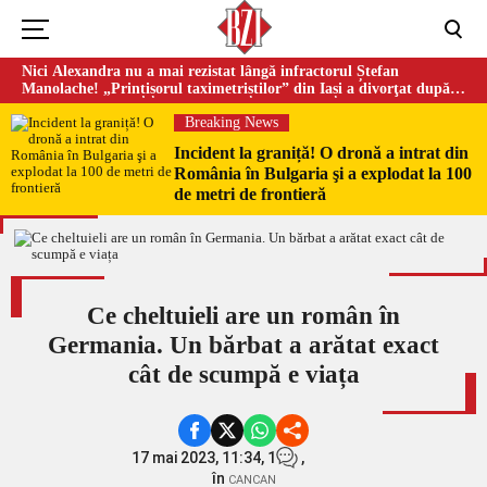
Nici Alexandra nu a mai rezistat lângă infractorul Ștefan
Manolache! „Prințișorul taximetriștilor” din Iași a divorţat după
doi ani de căsnicie
Breaking News
Incident la graniță! O dronă a intrat din
România în Bulgaria şi a explodat la 100
de metri de frontieră
Ce cheltuieli are un român în
Germania. Un bărbat a arătat exact
cât de scumpă e viața
17 mai 2023, 11:34,
1
,
în
CANCAN