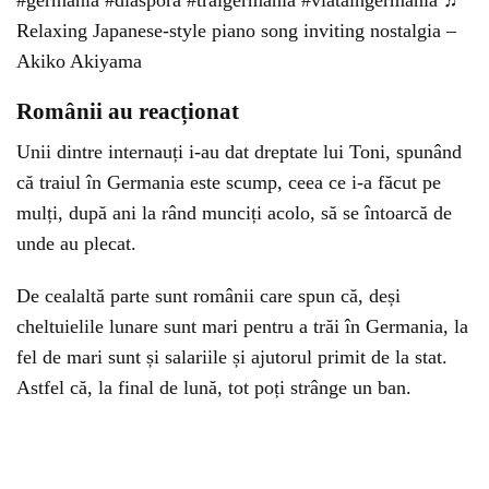
#germania
#diaspora
#traigermania
#viataingermania
♬
Relaxing Japanese-style piano song inviting nostalgia –
Akiko Akiyama
Românii au reacționat
Unii dintre internauți i-au dat dreptate lui Toni, spunând
că traiul în Germania este scump, ceea ce i-a făcut pe
mulți, după ani la rând munciți acolo, să se întoarcă de
unde au plecat.
De cealaltă parte sunt românii care spun că, deși
cheltuielile lunare sunt mari pentru a trăi în Germania, la
fel de mari sunt și salariile și ajutorul primit de la stat.
Astfel că, la final de lună, tot poți strânge un ban.