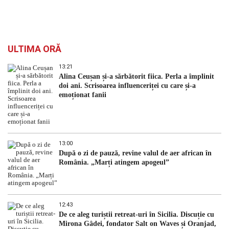
ULTIMA ORĂ
13:21
Alina Ceușan și-a sărbătorit fiica. Perla a împlinit
doi ani. Scrisoarea influenceriței cu care și-a
emoționat fanii
13:00
După o zi de pauză, revine valul de aer african în
România. „Marți atingem apogeul”
12:43
De ce aleg turiștii retreat-uri în Sicilia. Discuție cu
Mirona Gâdei, fondator Salt on Waves și Oranjad,