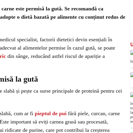
e carne este permisă la gută. Se recomandă ca
 adopte o dietă bazată pe alimente cu conținut redus de
dicul specialist, factorii dietetici devin esențiali în
adecvat al alimentelor permise în cazul gută, se poate
ric
din sânge, reducând astfel riscul de apariție a
misă la gută
slabă și pește ca surse principale de proteină pentru cei
slabă, cum ar fi
pieptul de pui
fără piele, curcan, carne
 Este important să eviți carnea grasă sau procesată,
i ridicate de purine, care pot contribui la creșterea