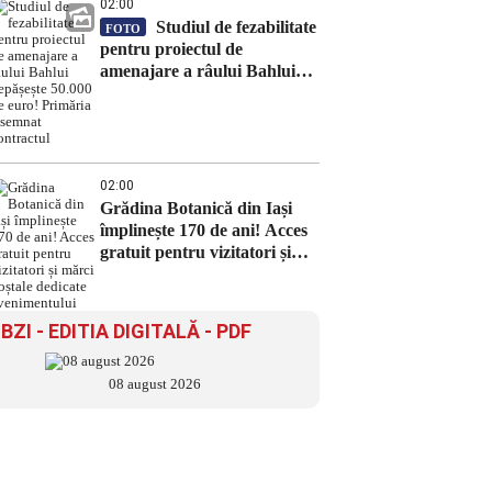
02:00
Studiul de fezabilitate
FOTO
pentru proiectul de
amenajare a râului Bahlui
depășește 50.000 de euro!
Primăria a semnat contractul
02:00
Grădina Botanică din Iași
împlinește 170 de ani! Acces
gratuit pentru vizitatori și
mărci poștale dedicate
evenimentului
BZI - EDITIA DIGITALĂ - PDF
08 august 2026