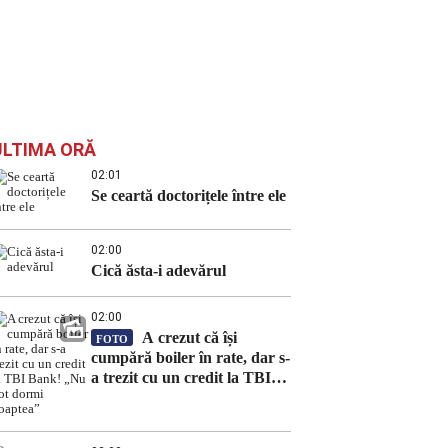
ULTIMA ORĂ
02:01
Se ceartă doctorițele între ele
02:00
Cică ăsta-i adevărul
02:00
A crezut că își
FOTO
cumpără boiler în rate, dar s-
a trezit cu un credit la TBI
Bank! „Nu pot dormi
noaptea”