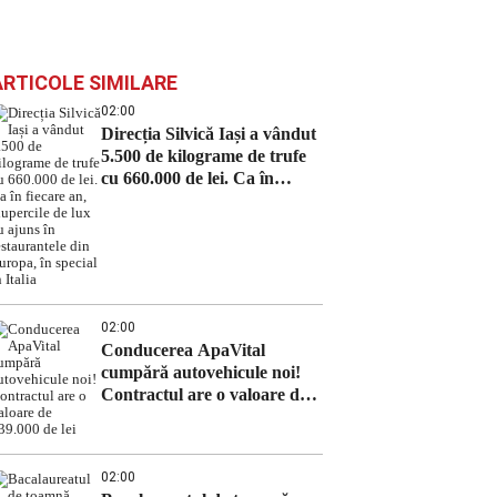
ARTICOLE SIMILARE
02:00
Direcția Silvică Iași a vândut
5.500 de kilograme de trufe
cu 660.000 de lei. Ca în
fiecare an, ciupercile de lux
au ajuns în restaurantele din
Europa, în special în Italia
02:00
Conducerea ApaVital
cumpără autovehicule noi!
Contractul are o valoare de
639.000 de lei
02:00