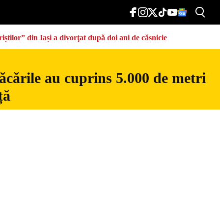
știlor” din Iași a divorţat după doi ani de căsnicie
ăcările au cuprins 5.000 de metri
ță