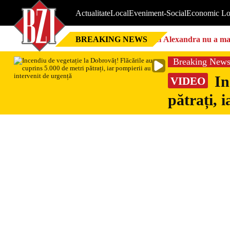
Actualitate
Local
Eveniment-Social
Economic Lo
BREAKING NEWS
Nici Alexandra nu a mai 
Breaking New
In
VIDEO
pătrați, 