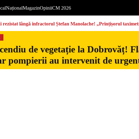
cal
Național
Magazin
Opinii
CM 2026
rezistat lângă infractorul Ștefan Manolache! „Prințișorul taximetri
s
cendiu de vegetație la Dobrovăț! Fl
iar pompierii au intervenit de urgen