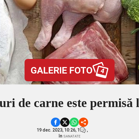
GALERIE FOTO
4
uri de carne este permisă 
19 dec. 2023, 10:26,
1
,
în
SANATATE