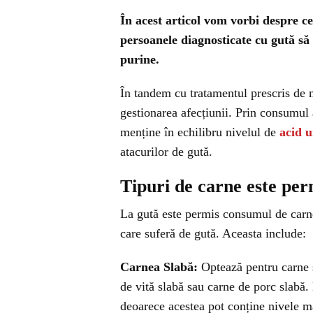
În acest articol vom vorbi despre c
persoanele diagnosticate cu gută să
purine.
În tandem cu tratamentul prescris de me
gestionarea afecțiunii. Prin consumul 
menține în echilibru nivelul de
acid u
atacurilor de gută.
Tipuri de carne este per
La gută este permis consumul de carne 
care suferă de gută. Aceasta include:
Carnea Slabă:
Optează pentru carne 
de vită slabă sau carne de porc slabă.
deoarece acestea pot conține nivele ma