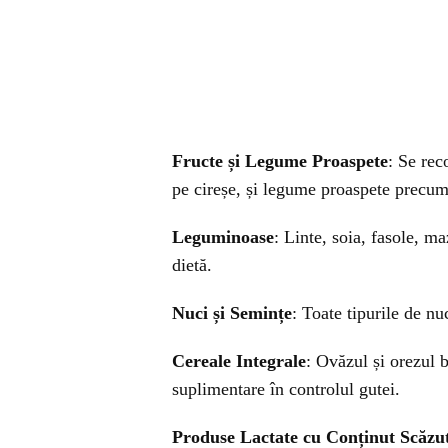
Fructe și Legume Proaspete
: Se rec
pe cireșe, și legume proaspete precum 
Leguminoase
: Linte, soia, fasole, ma
dietă.
Nuci și Semințe
: Toate tipurile de nu
Cereale Integrale
: Ovăzul și orezul 
suplimentare în controlul gutei.
Produse Lactate cu Conținut Scăzu