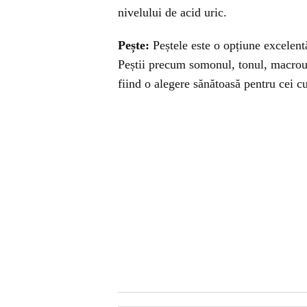
nivelului de acid uric.
Pește:
Peștele este o opțiune excelent
Peștii precum somonul, tonul, macroul
fiind o alegere sănătoasă pentru cei c