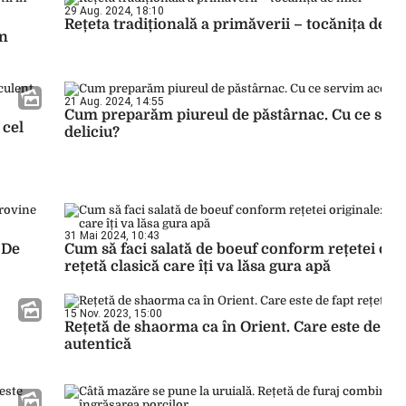
29 Aug. 2024, 18:10
Rețeta tradițională a primăverii – tocănița de m
un
21 Aug. 2024, 14:55
Cum preparăm piureul de păstârnac. Cu ce serv
 cel
deliciu?
31 Mai 2024, 10:43
 De
Cum să faci salată de boeuf conform rețetei orig
rețetă clasică care îți va lăsa gura apă
15 Nov. 2023, 15:00
Rețetă de shaorma ca în Orient. Care este de fap
autentică