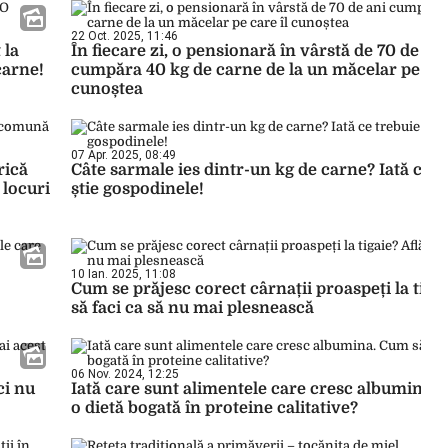
22 Oct. 2025, 11:46
 la
În fiecare zi, o pensionară în vârstă de 70 de ani
carne!
cumpăra 40 kg de carne de la un măcelar pe car
cunoștea
07 Apr. 2025, 08:49
rică
Câte sarmale ies dintr-un kg de carne? Iată ce t
 locuri
știe gospodinele!
10 Ian. 2025, 11:08
Cum se prăjesc corect cârnații proaspeți la tigai
să faci ca să nu mai plesnească
06 Nov. 2024, 12:25
ci nu
Iată care sunt alimentele care cresc albumina. 
o dietă bogată în proteine calitative?