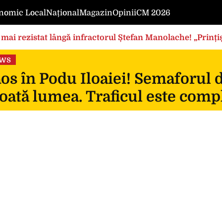
nomic Local
Național
Magazin
Opinii
CM 2026
mai rezistat lângă infractorul Ștefan Manolache! „Prințișo
ews
s în Podu Iloaiei! Semaforul 
oată lumea. Traficul este compl