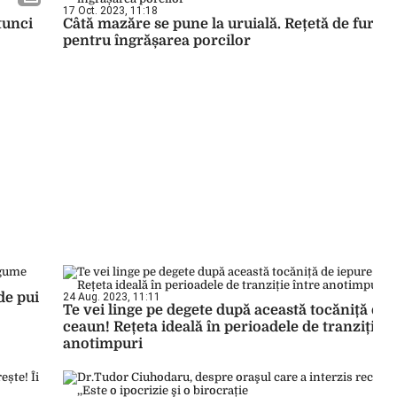
17 Oct. 2023, 11:18
tunci
Câtă mazăre se pune la uruială. Rețetă de furaj
pentru îngrășarea porcilor
de pui
24 Aug. 2023, 11:11
Te vei linge pe degete după această tocăniță de 
ceaun! Rețeta ideală în perioadele de tranziție î
anotimpuri