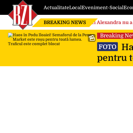
Actualitate
Local
Eveniment-Social
Eco
BREAKING NEWS
Nici Alexandra nu a 
de căsnicie
Breaking N
Hao
FOTO
pentru t