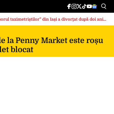
rul taximetriștilor” din Iași a divorţat după doi ani
de la Penny Market este roșu
et blocat