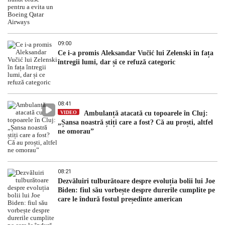
09:00
Ce i-a promis Aleksandar Vučić lui Zelenski în fața
întregii lumi, dar și ce refuză categoric
08:41
VIDEO
Ambulanță atacată cu topoarele în Cluj:
„Șansa noastră știți care a fost? Că au proști, altfel
ne omorau”
08:21
Dezvăluiri tulburătoare despre evoluția bolii lui Joe
Biden: fiul său vorbește despre durerile cumplite pe
care le îndură fostul președinte american