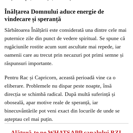
Înălțarea Domnului aduce energie de
vindecare și speranță
Sărbătoarea Înălțării este considerată una dintre cele mai
puternice zile din punct de vedere spiritual. Se spune că
rugăciunile rostite acum sunt ascultate mai repede, iar
oamenii care au trecut prin necazuri pot primi semne și
răspunsuri importante.
Pentru Rac și Capricorn, această perioadă vine ca o
eliberare. Problemele nu dispar peste noapte, însă
direcția se schimbă radical. După multă suferință și
oboseală, apar motive reale de speranță, iar
binecuvântările pot veni exact din locurile de unde se
așteptau cel mai puțin.
Alătură-te pe
WHATSAPP
canalului BZI,