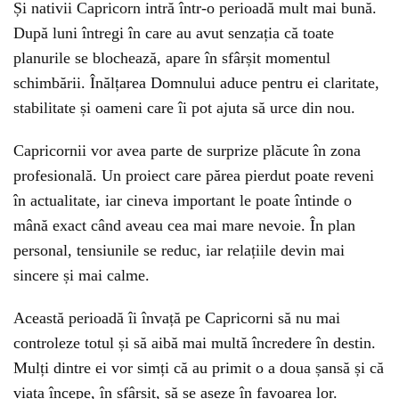
Și nativii Capricorn intră într-o perioadă mult mai bună.
După luni întregi în care au avut senzația că toate
planurile se blochează, apare în sfârșit momentul
schimbării. Înălțarea Domnului aduce pentru ei claritate,
stabilitate și oameni care îi pot ajuta să urce din nou.
Capricornii vor avea parte de surprize plăcute în zona
profesională. Un proiect care părea pierdut poate reveni
în actualitate, iar cineva important le poate întinde o
mână exact când aveau cea mai mare nevoie. În plan
personal, tensiunile se reduc, iar relațiile devin mai
sincere și mai calme.
Această perioadă îi învață pe Capricorni să nu mai
controleze totul și să aibă mai multă încredere în destin.
Mulți dintre ei vor simți că au primit o a doua șansă și că
viața începe, în sfârșit, să se așeze în favoarea lor.