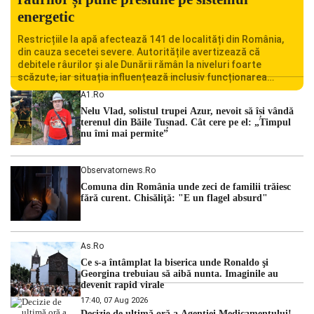
energetic
Restricțiile la apă afectează 141 de localități din România,
din cauza secetei severe. Autoritățile avertizează că
debitele râurilor și ale Dunării rămân la niveluri foarte
scăzute, iar situația influențează inclusiv funcționarea
Centralei Nucleare de la Cernavodă. România se confruntă
A1.ro
cu una dintre cele mai dificile perioade din punct de vedere
Nelu Vlad, solistul trupei Azur, nevoit să își vândă
hidrologic din ultimii ani. Lipsa […]
terenul din Băile Tușnad. Cât cere pe el: „Timpul
nu îmi mai permite”
Observatornews.ro
Comuna din România unde zeci de familii trăiesc
fără curent. Chisăliţă: "E un flagel absurd"
As.ro
Ce s-a întâmplat la biserica unde Ronaldo şi
Georgina trebuiau să aibă nunta. Imaginile au
devenit rapid virale
17:40, 07 Aug 2026
Decizie de ultimă oră a Agenției Medicamentului!