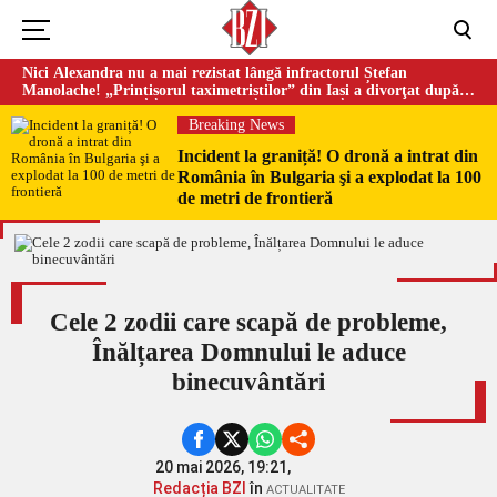
Nici Alexandra nu a mai rezistat lângă infractorul Ștefan
Manolache! „Prințișorul taximetriștilor” din Iași a divorţat după
doi ani de căsnicie
Breaking News
Incident la graniță! O dronă a intrat din
România în Bulgaria şi a explodat la 100
de metri de frontieră
Cele 2 zodii care scapă de probleme,
Înălțarea Domnului le aduce
binecuvântări
20 mai 2026, 19:21,
Redacția BZI
în
ACTUALITATE