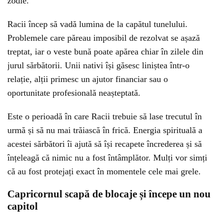
zodie.
Racii încep să vadă lumina de la capătul tunelului.
Problemele care păreau imposibil de rezolvat se așază
treptat, iar o veste bună poate apărea chiar în zilele din
jurul sărbătorii. Unii nativi își găsesc liniștea într-o
relație, alții primesc un ajutor financiar sau o
oportunitate profesională neașteptată.
Este o perioadă în care Racii trebuie să lase trecutul în
urmă și să nu mai trăiască în frică. Energia spirituală a
acestei sărbători îi ajută să își recapete încrederea și să
înțeleagă că nimic nu a fost întâmplător. Mulți vor simți
că au fost protejați exact în momentele cele mai grele.
Capricornul scapă de blocaje și începe un nou
capitol