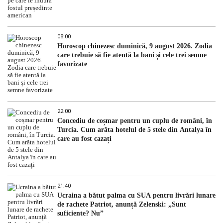
08:00
Horoscop chinezesc duminică, 9 august 2026. Zodia
care trebuie să fie atentă la bani și cele trei semne
favorizate
22:00
Concediu de coșmar pentru un cuplu de români, în
Turcia. Cum arăta hotelul de 5 stele din Antalya în
care au fost cazați
21:40
Ucraina a bătut palma cu SUA pentru livrări lunare
de rachete Patriot, anunță Zelenski: „Sunt
suficiente? Nu”