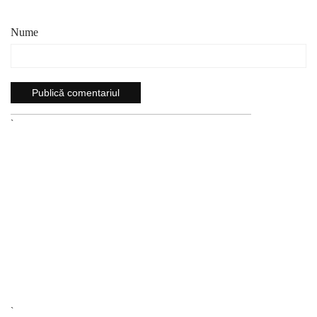
Nume
`
`