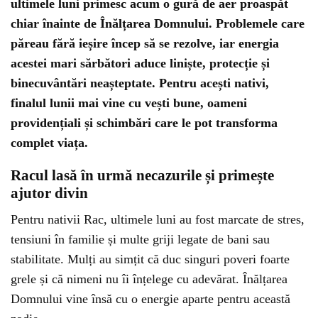
ultimele luni primesc acum o gură de aer proaspăt
chiar înainte de Înălțarea Domnului. Problemele care
păreau fără ieșire încep să se rezolve, iar energia
acestei mari sărbători aduce liniște, protecție și
binecuvântări neașteptate. Pentru acești nativi,
finalul lunii mai vine cu vești bune, oameni
providențiali și schimbări care le pot transforma
complet viața.
Racul lasă în urmă necazurile și primește
ajutor divin
Pentru nativii Rac, ultimele luni au fost marcate de stres,
tensiuni în familie și multe griji legate de bani sau
stabilitate. Mulți au simțit că duc singuri poveri foarte
grele și că nimeni nu îi înțelege cu adevărat. Înălțarea
Domnului vine însă cu o energie aparte pentru această