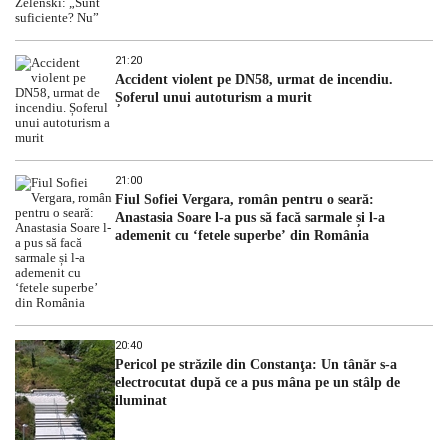
21:20
Accident violent pe DN58, urmat de incendiu.
Șoferul unui autoturism a murit
21:00
Fiul Sofiei Vergara, român pentru o seară:
Anastasia Soare l-a pus să facă sarmale și l-a
ademenit cu ‘fetele superbe’ din România
20:40
Pericol pe străzile din Constanţa: Un tânăr s-a
electrocutat după ce a pus mâna pe un stâlp de
iluminat