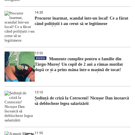
14:20
Procuror înarmat, scandal într-un local! Ce a făcut
când polițiștii i-au cerut să se legitimeze
13:55
FOTO
Momente cumplite pentru o familie din
Târgu-Mureș! Un copil de 2 ani a rămas mutilat
după ce și-a prins mâna într-o mașină de tocat!
13:10
Ședință de criză la Cotroceni! Nicușor Dan încearcă
să deblocheze legea salarizării
11:55