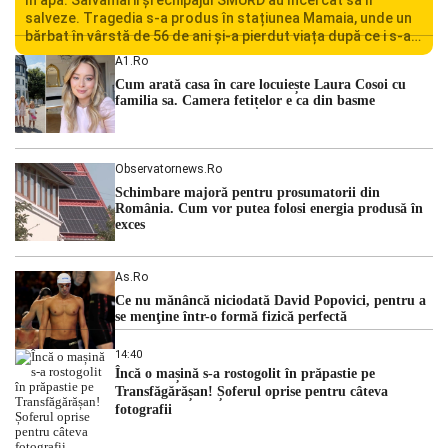
salveze. Tragedia s-a produs în stațiunea Mamaia, unde un
bărbat în vârstă de 56 de ani și-a pierdut viața după ce i s-a
făcut rău în timp ce se afla în […]
A1.ro
Cum arată casa în care locuiește Laura Cosoi cu
familia sa. Camera fetițelor e ca din basme
Observatornews.ro
Schimbare majoră pentru prosumatorii din
România. Cum vor putea folosi energia produsă în
exces
As.ro
Ce nu mănâncă niciodată David Popovici, pentru a
se menţine într-o formă fizică perfectă
14:40
Încă o mașină s-a rostogolit în prăpastie pe
Transfăgărășan! Șoferul oprise pentru câteva
fotografii