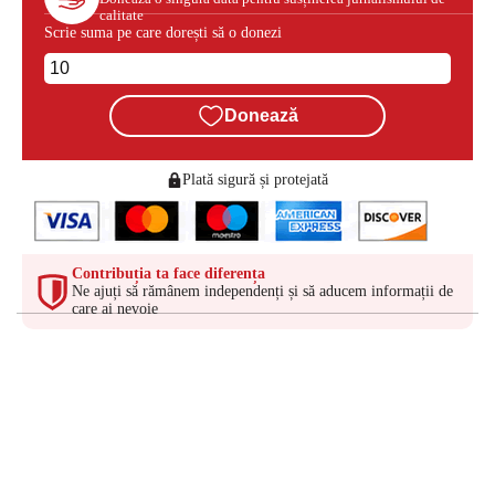
calitate
Scrie suma pe care dorești să o donezi
Donează
Plată sigură și protejată
Contribuția ta face diferența
Ne ajuți să rămânem independenți și să aducem informații de
care ai nevoie