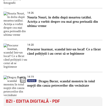
14:26
Nouria Nouri, în doliu după moartea tatălui.
Actrița a vorbit despre cea mai grea perioadă din
ultima vreme
14:20
Procuror înarmat, scandal într-un local! Ce a făcut
când polițiștii i-au cerut să se legitimeze
14:19
FOTO
Dragoș Bucur, scandal monstru în toiul
nopții din cauza petrecerilor din vecinătate
BZI - EDITIA DIGITALĂ - PDF