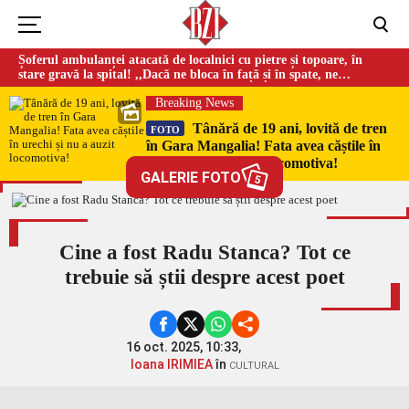
Șoferul ambulanței atacată de localnici cu pietre și topoare, în
stare gravă la spital! ,,Dacă ne bloca în față și în spate, ne
omorau…”
Breaking News
Tânără de 19 ani, lovită de tren
FOTO
în Gara Mangalia! Fata avea căștile în
urechi și nu a auzit locomotiva!
GALERIE FOTO
5
Cine a fost Radu Stanca? Tot ce
trebuie să știi despre acest poet
16 oct. 2025, 10:33,
Ioana IRIMIEA
în
CULTURAL