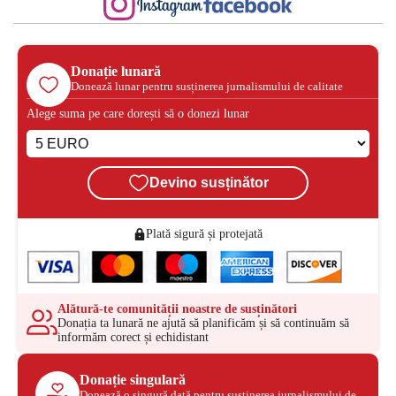
Donație lunară
Donează lunar pentru susținerea jurnalismului de calitate
Alege suma pe care dorești să o donezi lunar
Devino susținător
Plată sigură și protejată
Alătură-te comunității noastre de susținători
Donația ta lunară ne ajută să planificăm și să continuăm să
informăm corect și echidistant
Donație singulară
Donează o singură dată pentru susținerea jurnalismului de