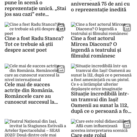
pune în scenă o
aniversează 75 de ani cu
reprezentație unică. „Stai
o reprezentație inedită
jos sau cazi” este
singurul spectacol de
medicină performativă
din România
Cine a fost Radu Stanca?
Cine a fost actorul
Tot ce trebuie să știi
Mircea Diaconu? O
despre acest poet
legendă a teatrului și
filmului românesc
Cele mai de succes
actrițe din România.
Situație incredibilă într-
Româncele care au
un tramvai din Iași!
cunoscut succesul la
Oamenii au sunat la 112,
nivel internațional
după ce o persoană a fost
amenințată cu un pistol.
Ce s-a întâmplat ulterior
depășește orice
imaginație
Care este rolul