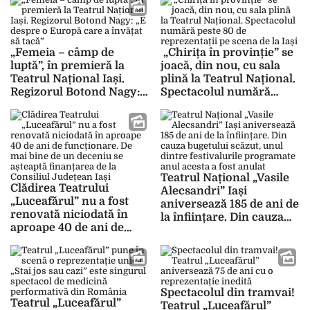
de o întâlnire cu Moș
Crăciun
„Femeia – câmp de
„Chirița în provinție” se
luptă”, în premieră la
joacă, din nou, cu sala
Teatrul Național Iași.
plină la Teatrul Național.
Regizorul Botond Nagy:
Spectacolul numără
„E despre o Europă care
peste 80 de reprezentații
a învățat să tacă”
pe scena de la Iași
Teatrul Național „Vasile
Clădirea Teatrului
Alecsandri” Iași
„Luceafărul” nu a fost
aniversează 185 de ani de
renovată niciodată în
la înființare. Din cauza
aproape 40 de ani de
bugetului scăzut, unul
funcționare. De mai bine
dintre festivalurile
de un deceniu se
programate anul acesta a
așteaptă finanțarea de la
fost anulat
Consiliul Județean Iași
Spectacolul din tramvai!
Teatrul „Luceafărul”
Teatrul „Luceafărul”