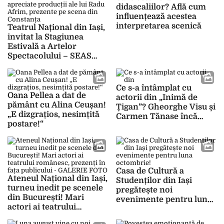
didascaliilor? Află cum
influențează acestea
interpretarea scenică
Teatrul Național din Iași,
invitat la Stagiunea
Estivală a Artelor
Spectacolului – SEAS
2025! Două dintre cele
mai apreciate producții
ale lui Radu Afrim,
Ce s-a întâmplat cu
prezente pe scena din
Oana Pellea a dat de
actorii din „Inimă de
Constanța
pământ cu Alina Ceușan!
Țigan”? Gheorghe Visu și
„E dizgrațios, nesimțită
Carmen Tănase încă
postare!“
continuă să joace în
piese de teatru sold-out
Casa de Cultură a
Ateneul Național din Iași,
Studenților din Iași
turneu inedit pe scenele
pregătește noi
din București! Mari
evenimente pentru luna
actori ai teatrului
octombrie!
românesc, prezenți în