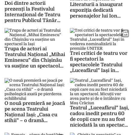
Doi dintre actorii
Literaturii a inaugurat
prezenți la Festivalul
expoziția dedicată
Internațional de Teatru
personajelor lui Ion
pentru Publicul Tânăr
Creangă. Bojdeuca poate
Iași fac parte din
fi vizitată de marți până
distribuția musicalului
duminică, între orele
„Pinocchio” care se joacă
10:00-17:00
la Londra. Spectacolul
Trupa de actori ai
are loc la renumitul
Trei critici de teatru vor
Teatrului Național „Mihai
Shakespeare’s Globe
fi spectatori la
Eminescu” din Chișinău
spectacolele Teatrului
va susține un spectacol
„Luceafărul” Iași în
la Iași
vederea nominalizării la
premiile UNITER
O nouă premieră se joacă
Teatrul „Luceafărul” Iași,
pe scena Teatrului
cadou inedit pentru 60
Național Iași: „Casa cu
de copii care nu au fost
stihii” – o dramă
niciodată la un spectacol.
psihologică axată pe
Micuții vor avea parte și
pierderea echilibrului