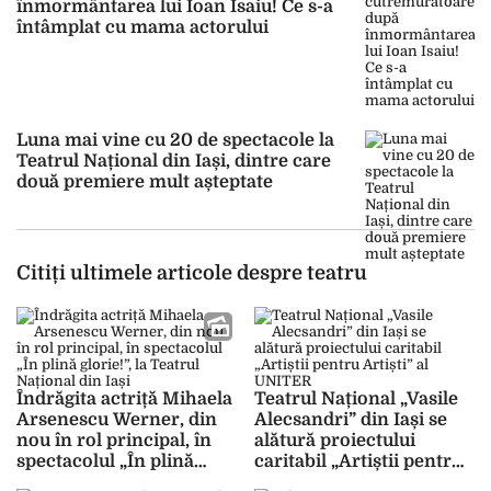
înmormântarea lui Ioan Isaiu! Ce s-a
întâmplat cu mama actorului
Luna mai vine cu 20 de spectacole la
Teatrul Național din Iași, dintre care
două premiere mult așteptate
Citiți ultimele articole despre teatru
Îndrăgita actriță Mihaela
Teatrul Național „Vasile
Arsenescu Werner, din
Alecsandri” din Iași se
nou în rol principal, în
alătură proiectului
spectacolul „În plină
caritabil „Artiștii pentru
glorie!”, la Teatrul
Artiști” al UNITER