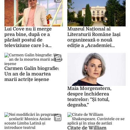
Lui Cove nu îi merge
Muzeul Național al
prea bine, după ce a
Literaturii Române Iași
părăsit postul de
organizează o nouă
televiziune care l-a
ediție a „Academiei
consacrat: ,,Trebuie să
copiilor” și o expoziție, la
știi să împaci pe toată
Iași!
lumea!”
Carmen Galin biografie:
Un an de la moartea
marii actrițe ieșene
Maia Morgenstern,
despre închiderea
teatrelor: “Și totul,
degeaba.”
Citate de William