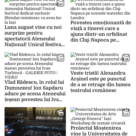
fața publicului –
GALERIE FOTO
Povestea emoționantă de
Luna august vine cu noi
viață a tinerei care a
surprize pentru
ajuns dintr-un orfelinat
spectatorii Ateneului
din Cluj-Napoca pe
Național! Unicul festival
scenele teatrelor din
dedicat exclusiv filmului
Londra
românesc va avea loc la
Iași
Veste tristă! Alexandru
Arșinel este pe punctul
Vlad Rădescu, în rolul lui
de a se retrage din lumea
Dumnezeu! Ion Sapdaru
teatrului românesc
aduce pe scena Ateneului
ieșean povestea lui Ivan
Turbincă – GALERIE
FOTO / VIDEO
Proiectul Moștenirea
vine la Universitatea de