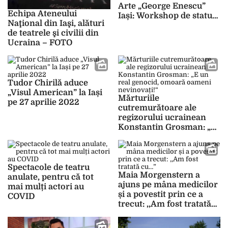
Arte „George Enescu”
Echipa Ateneului
Iași: Workshop de statuie
Naţional din Iaşi, alături
vivantă
de teatrele şi civilii din
Ucraina – FOTO
Tudor Chirilă aduce
„Visul American” la Iași
Mărturiile
pe 27 aprilie 2022
cutremurătoare ale
regizorului ucrainean
Konstantin Grosman: „E
un real genocid, omoară
oameni nevinovați!“
Spectacole de teatru
Maia Morgenstern a
anulate, pentru că tot
ajuns pe mâna medicilor
mai mulți actori au
și a povestit prin ce a
COVID
trecut: ,,Am fost tratată
cu…”