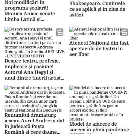
Noi modificări în
Shakespeare. Cuvintele
programa școlară!
ce se aplică şi în ziua de
Monica Anisie scoate
astăzi
Limba Latină și
introduce teatrul
Ateneul Național din Iași,
spectacole de teatru în
aer liber
Despre teatru, profesie,
implicare și pasiune!
Actorul Ana Hegyi și
unul dintre tinerii artisti
pe care i-a format
respectiv Andreea
Ghiorghita, în Studioul
BZI LIVE – LIVE VIDEO /
FOTO
Renumitul dramaturg
ieșean Aurel Andrei a dat
Model de afacere de
în judecată Poșta
succes în plină pandemie
Română și cere daune