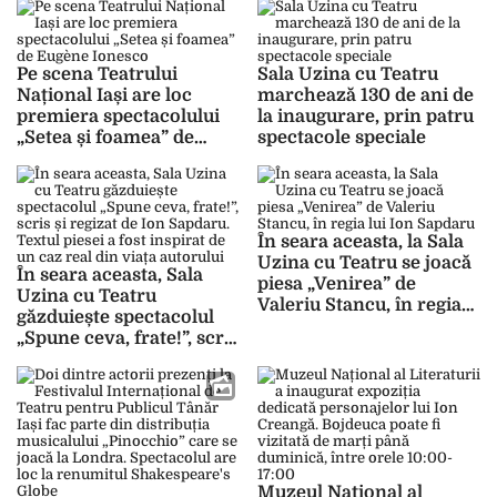
Național din Iași
Pe scena Teatrului
Sala Uzina cu Teatru
Național Iași are loc
marchează 130 de ani de
premiera spectacolului
la inaugurare, prin patru
„Setea și foamea” de
spectacole speciale
Eugène Ionesco
În seara aceasta, la Sala
Uzina cu Teatru se joacă
În seara aceasta, Sala
piesa „Venirea” de
Uzina cu Teatru
Valeriu Stancu, în regia
găzduiește spectacolul
lui Ion Sapdaru
„Spune ceva, frate!”, scris
și regizat de Ion Sapdaru.
Textul piesei a fost
inspirat de un caz real
din viața autorului
Muzeul Național al