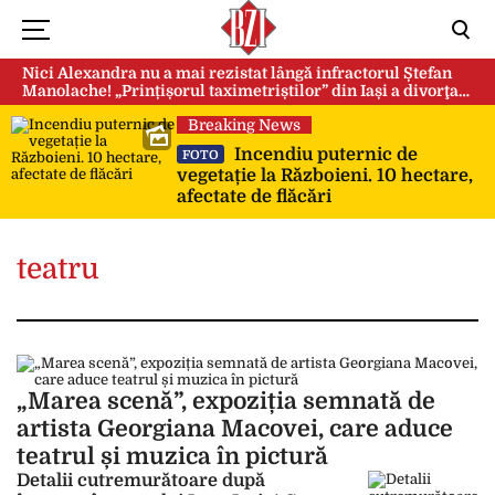
Nici Alexandra nu a mai rezistat lângă infractorul Ștefan
Manolache! „Prințișorul taximetriștilor” din Iași a divorţat
după doi ani de căsnicie
Breaking News
Incendiu puternic de
FOTO
vegetație la Războieni. 10 hectare,
afectate de flăcări
teatru
„Marea scenă”, expoziția semnată de
artista Georgiana Macovei, care aduce
teatrul și muzica în pictură
Detalii cutremurătoare după