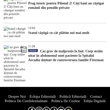
Prag istoric pentru Pilonul 2! Câți bani au câștigat
românii din pensiile private
12:03
Statul câștigă cu cât plătim noi mai mult
11:39
FOTO
Caz grav de malpraxis la Iași: Corp străin
uitat în abdomenul unei paciente la Spitalul
Arcadia deținut de controversata familie Fiterman
Despre Noi
Echipa Editorială
Politică Editorială
Contact
Politica De Confidentialitate
Politica De Cookie
Ediția Digitală