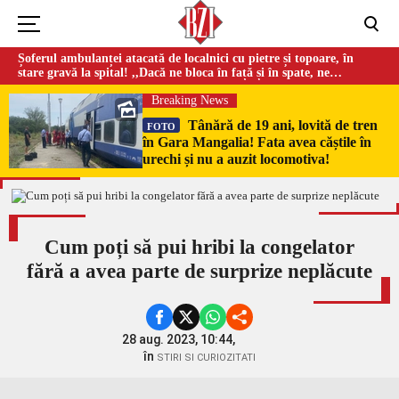
Șoferul ambulanței atacată de localnici cu pietre și topoare, în
stare gravă la spital! ,,Dacă ne bloca în față și în spate, ne
omorau…”
Breaking News
Tânără de 19 ani, lovită de tren
FOTO
în Gara Mangalia! Fata avea căștile în
urechi și nu a auzit locomotiva!
Cum poți să pui hribi la congelator
fără a avea parte de surprize neplăcute
28 aug. 2023, 10:44,
în
STIRI SI CURIOZITATI