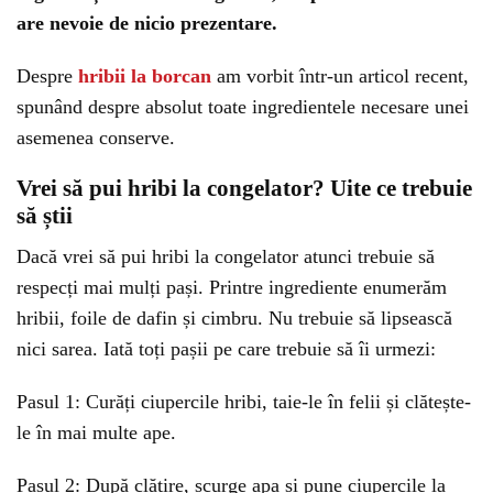
are nevoie de nicio prezentare.
Despre
hribii la borcan
am vorbit într-un articol recent,
spunând despre absolut toate ingredientele necesare unei
asemenea conserve.
Vrei să pui hribi la congelator? Uite ce trebuie
să știi
Dacă vrei să pui hribi la congelator atunci trebuie să
respecți mai mulți pași. Printre ingrediente enumerăm
hribii, foile de dafin și cimbru. Nu trebuie să lipsească
nici sarea. Iată toți pașii pe care trebuie să îi urmezi:
Pasul 1: Curăți ciupercile hribi, taie-le în felii și clătește-
le în mai multe ape.
Pasul 2: După clătire, scurge apa și pune ciupercile la