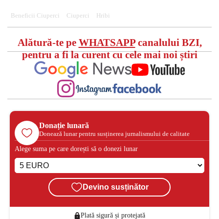
Beneficii Ciuperci
Ciuperci
Hribi
Alătură-te pe
WHATSAPP
canalului BZI,
pentru a fi la curent cu cele mai noi știri
Donație lunară
Donează lunar pentru susținerea jurnalismului de calitate
Alege suma pe care dorești să o donezi lunar
Devino susținător
Plată sigură și protejată