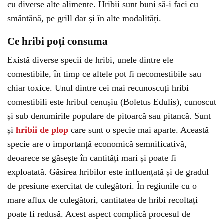
cu diverse alte alimente. Hribii sunt buni să-i faci cu
smântănă, pe grill dar și în alte modalități.
Ce hribi poți consuma
Există diverse specii de hribi, unele dintre ele
comestibile, în timp ce altele pot fi necomestibile sau
chiar toxice. Unul dintre cei mai recunoscuți hribi
comestibili este hribul cenușiu (Boletus Edulis), cunoscut
și sub denumirile populare de pitoarcă sau pitancă. Sunt
și
hribii de plop
care sunt o specie mai aparte. Această
specie are o importanță economică semnificativă,
deoarece se găsește în cantități mari și poate fi
exploatată. Găsirea hribilor este influențată și de gradul
de presiune exercitat de culegători. În regiunile cu o
mare aflux de culegători, cantitatea de hribi recoltați
poate fi redusă. Acest aspect complică procesul de