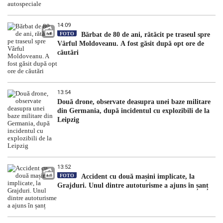
14:09
FOTO
Bărbat de 80 de ani, rătăcit pe traseul spre
Vârful Moldoveanu. A fost găsit după opt ore de
căutări
13:54
Două drone, observate deasupra unei baze militare
din Germania, după incidentul cu explozibili de la
Leipzig
13:52
FOTO
Accident cu două mașini implicate, la
Grajduri. Unul dintre autoturisme a ajuns în șanț