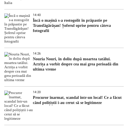
14:40
Încă o mașină s-a rostogolit în prăpastie pe
Transfăgărășan! Șoferul oprise pentru câteva
fotografii
14:26
Nouria Nouri, în doliu după moartea tatălui.
Actrița a vorbit despre cea mai grea perioadă din
ultima vreme
14:20
Procuror înarmat, scandal într-un local! Ce a făcut
când polițiștii i-au cerut să se legitimeze