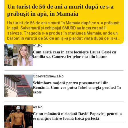
Un turist de 56 de ani a murit după ce s-a
prăbușit în apă, în Mamaia
Un turist de 56 de ani a murit în Mamaia după ce s-a prăbușit
în apă. Salvamarii și echipajul SMURD au încercat să îl
salveze. Tragedia s-a produs în stațiunea Mamaia, unde un
bărbat în vârstă de 56 de ani și-a pierdut viața după ce i s-a
făcut rău în timp ce se afla în […]
A1.ro
Cum arată casa în care locuiește Laura Cosoi cu
familia sa. Camera fetițelor e ca din basme
Observatornews.ro
Schimbare majoră pentru prosumatorii din
România. Cum vor putea folosi energia produsă în
exces
As.ro
Ce nu mănâncă niciodată David Popovici, pentru a
se menţine într-o formă fizică perfectă