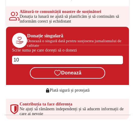
Alătură-te comunității noastre de susținători
Donația ta lunară ne ajută să planificăm și să continuăm să
informăm corect și echidistant
Donație singulară
Donează o singură dată pentru susținerea jurnalismului de
calitate
Scrie suma pe care dorești să o donezi
Donează
Plată sigură și protejată
Contribuția ta face diferența
Ne ajuți să rămânem independenți și să aducem informații de
care ai nevoie