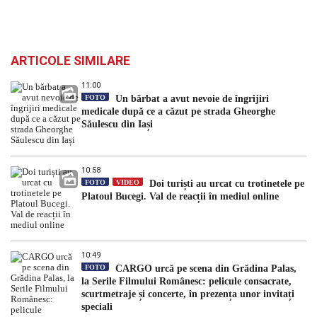
ARTICOLE SIMILARE
11:00
FOTO
Un bărbat a avut nevoie de îngrijiri
medicale după ce a căzut pe strada Gheorghe
Săulescu din Iași
10:58
FOTO
VIDEO
Doi turiști au urcat cu trotinetele pe
Platoul Bucegi. Val de reacții în mediul online
10:49
FOTO
CARGO urcă pe scena din Grădina Palas,
la Serile Filmului Românesc: pelicule consacrate,
scurtmetraje și concerte, în prezența unor invitați
speciali