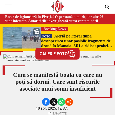
Focar de legioneloză în Elveția! O persoană a murit, iar alte 26
sunt infectate. Autoritățile investighează sursa contaminării
Breaking News
Alertă pe litoral după
FOTO
descoperirea unor posibile fragmente de
dronă în Mamaia. SRI a ridicat probele
pentru expertiză
GALERIE FOTO
4
Cum se manifestă boala cu care nu
poți să dormi. Care sunt riscurile
asociate unui somn insuficient
10 apr. 2025, 12:37,
în
SANATATE