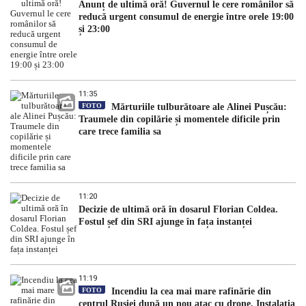
Anunț de ultimă oră! Guvernul le cere românilor să
reducă urgent consumul de energie între orele 19:00
și 23:00
11:35
FOTO
Mărturiile tulburătoare ale Alinei Pușcău:
Traumele din copilărie și momentele dificile prin
care trece familia sa
11:20
Decizie de ultimă oră în dosarul Florian Coldea.
Fostul șef din SRI ajunge în fața instanței
11:19
FOTO
Incendiu la cea mai mare rafinărie din
centrul Rusiei după un nou atac cu drone. Instalația