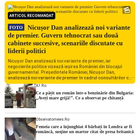
ARTICOL RECOMANDAT
Nicușor Dan analizează noi variante
FOTO
de premier. Guvern tehnocrat sau două
cabinete succesive, scenariile discutate cu
liderii politici
Nicușor Dan analizează noi variante de premier, iar
negocierile politice vizează ieșirea României din blocajul
guvernamental. Președintele României, Nicușor Dan,
analizează noi variante de premier în cadrul consultărilor cu
liderii politici. Ciprian Ciucu vorbește despre scenariul unui
A1.ro
guvern tehnocrat și despre posibilitatea a două cabinete
Ce a pățit un român într-o benzinărie din Bulgaria:
succesive. Nicușor Dan analizează noi variante de premier
„Aveți mare grijă!”. Ce a observat pe chitanță
România traversează […]
Observatornews.ro
Femeia care a înjunghiat 4 bărbați în Londra ar fi
româncă, susţine un martor citat de presa britanică