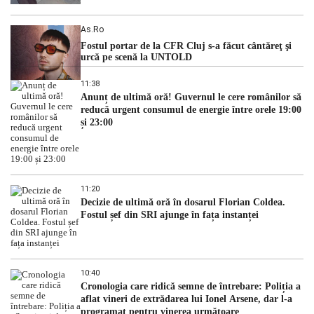
As.ro
Fostul portar de la CFR Cluj s-a făcut cântăreţ şi
urcă pe scenă la UNTOLD
11:38
Anunț de ultimă oră! Guvernul le cere românilor să
reducă urgent consumul de energie între orele 19:00
și 23:00
11:20
Decizie de ultimă oră în dosarul Florian Coldea.
Fostul șef din SRI ajunge în fața instanței
10:40
Cronologia care ridică semne de întrebare: Poliția a
aflat vineri de extrădarea lui Ionel Arsene, dar l-a
programat pentru vinerea următoare