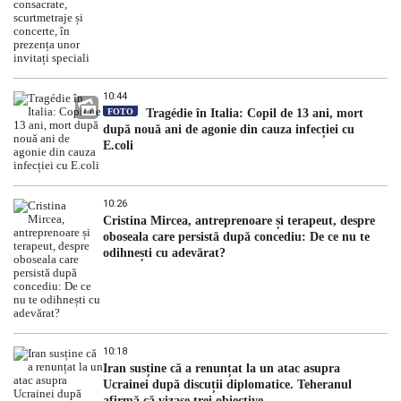
10:44
FOTO
Tragédie în Italia: Copil de 13 ani, mort
după nouă ani de agonie din cauza infecției cu
E.coli
10:26
Cristina Mircea, antreprenoare și terapeut, despre
oboseala care persistă după concediu: De ce nu te
odihnești cu adevărat?
10:18
Iran susține că a renunțat la un atac asupra
Ucrainei după discuții diplomatice. Teheranul
afirmă că vizase trei obiective