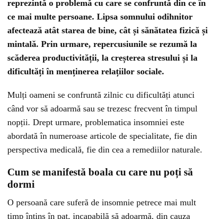
reprezintă o problemă cu care se confruntă din ce în
ce mai multe persoane. Lipsa somnului odihnitor
afectează atât starea de bine, cât și sănătatea fizică și
mintală. Prin urmare, repercusiunile se rezumă la
scăderea productivității, la creșterea stresului și la
dificultăți în menținerea relațiilor sociale.
Mulți oameni se confruntă zilnic cu dificultăți atunci
când vor să adoarmă sau se trezesc frecvent în timpul
nopții. Drept urmare, problematica insomniei este
abordată în numeroase articole de specialitate, fie din
perspectiva medicală, fie din cea a remediilor naturale.
Cum se manifestă boala cu care nu poți să
dormi
O persoană care suferă de insomnie petrece mai mult
timp întins în pat, incapabilă să adoarmă, din cauza