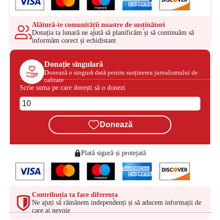
Alătură-te comunității noastre de susținători
Donația ta lunară ne ajută să planificăm și să continuăm să
informăm corect și echidistant
Donație singulară
Donează o singură dată pentru susținerea jurnalismului de
calitate
Scrie suma pe care dorești să o donezi
Donează
Plată sigură și protejată
Contribuția ta face diferența
Ne ajuți să rămânem independenți și să aducem informații de
care ai nevoie