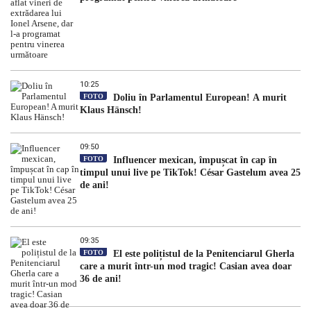
10:25
FOTO
Doliu în Parlamentul European! A murit
Klaus Hänsch!
09:50
FOTO
Influencer mexican, împușcat în cap în
timpul unui live pe TikTok! César Gastelum avea 25
de ani!
09:35
FOTO
El este polițistul de la Penitenciarul Gherla
care a murit într-un mod tragic! Casian avea doar
36 de ani!