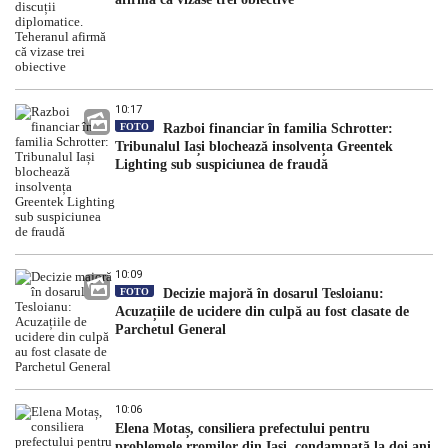
10:17
FOTO
Razboi financiar în familia Schrotter:
Tribunalul Iași blochează insolvența Greentek
Lighting sub suspiciunea de fraudă
10:09
FOTO
Decizie majoră în dosarul Tesloianu:
Acuzațiile de ucidere din culpă au fost clasate de
Parchetul General
10:06
Elena Motaș, consiliera prefectului pentru
problemele rromilor din Iași, condamnată la doi ani