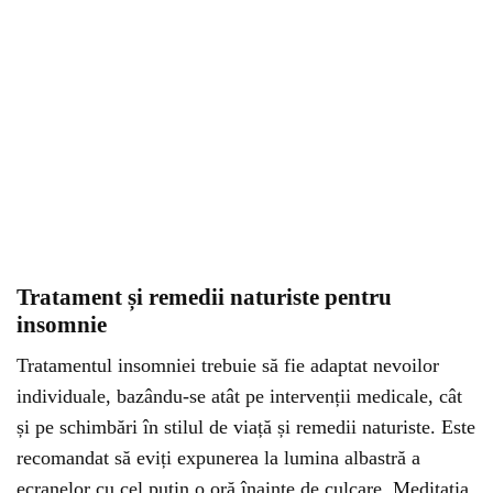
Tratament și remedii naturiste pentru
insomnie
Tratamentul insomniei trebuie să fie adaptat nevoilor
individuale, bazându-se atât pe intervenții medicale, cât
și pe schimbări în stilul de viață și remedii naturiste. Este
recomandat să eviți expunerea la lumina albastră a
ecranelor cu cel puțin o oră înainte de culcare. Meditația