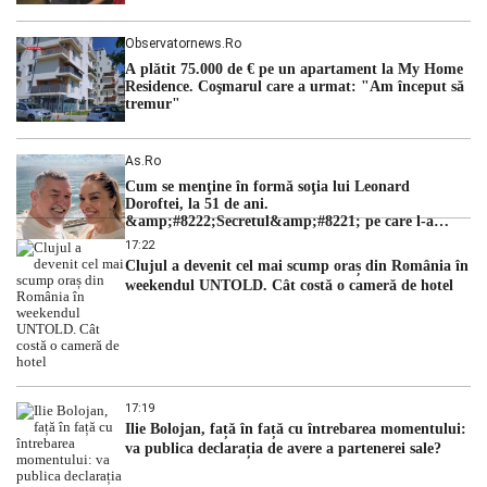
Observatornews.ro
A plătit 75.000 de € pe un apartament la My Home
Residence. Coşmarul care a urmat: "Am început să
tremur"
As.ro
Cum se menţine în formă soţia lui Leonard
Doroftei, la 51 de ani.
&amp;#8222;Secretul&amp;#8221; pe care l-a
dezvăluit
17:22
Clujul a devenit cel mai scump oraș din România în
weekendul UNTOLD. Cât costă o cameră de hotel
17:19
Ilie Bolojan, față în față cu întrebarea momentului:
va publica declarația de avere a partenerei sale?