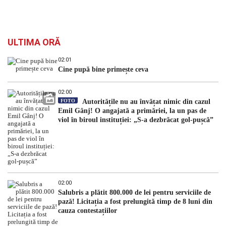
ULTIMA ORĂ
02:01
Cine pupă bine primește ceva
02:00
FOTO
Autoritățile nu au învățat nimic din cazul
Emil Gânj! O angajată a primăriei, la un pas de
viol în biroul instituției: „S-a dezbrăcat gol-pușcă”
02:00
Salubris a plătit 800.000 de lei pentru serviciile de
pază! Licitația a fost prelungită timp de 8 luni din
cauza contestațiilor