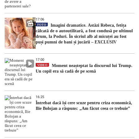
17:06
FOTO
Imagini dramatice. Astăzi Rebeca, fetița
călcată de o autoutilitară, a fost condusă pe ultimul
drum, la Poduri. În sicriul alb al micuței au fost
puși pumni de bani și jucării – EXCLUSIV
17:00
VIDEO
Moment neașteptat la discursul lui Trump.
Un copil era să cadă de pe scenă
16:25
Întrebat dacă își cere scuze pentru criza economică,
Ilie Bolojan a răspuns: „Am făcut ceea ce trebuie”