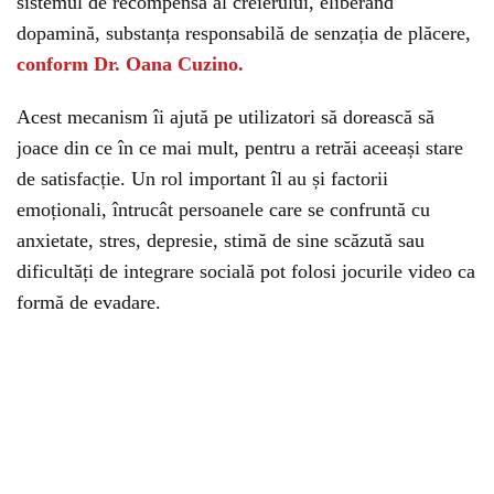
sistemul de recompensă al creierului, eliberând
dopamină, substanța responsabilă de senzația de plăcere,
conform Dr. Oana Cuzino.
Acest mecanism îi ajută pe utilizatori să dorească să
joace din ce în ce mai mult, pentru a retrăi aceeași stare
de satisfacție. Un rol important îl au și factorii
emoționali, întrucât persoanele care se confruntă cu
anxietate, stres, depresie, stimă de sine scăzută sau
dificultăți de integrare socială pot folosi jocurile video ca
formă de evadare.