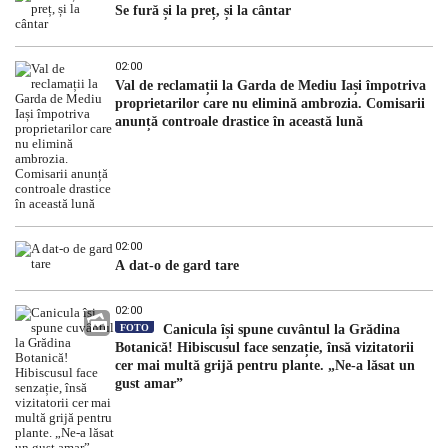
Se fură și la preț, și la cântar
02:00
Val de reclamații la Garda de Mediu Iași împotriva
proprietarilor care nu elimină ambrozia. Comisarii
anunță controale drastice în această lună
02:00
A dat-o de gard tare
02:00
FOTO
Canicula își spune cuvântul la Grădina
Botanică! Hibiscusul face senzație, însă vizitatorii
cer mai multă grijă pentru plante. „Ne-a lăsat un
gust amar”