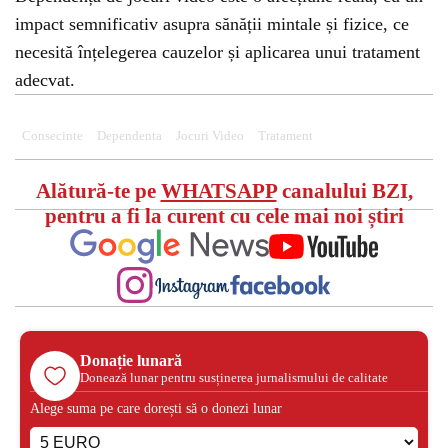
impact semnificativ asupra sănății mintale și fizice, ce
necesită înțelegerea cauzelor și aplicarea unui tratament
adecvat.
Consecinte
Dependenta
Jocuri Video
Tratament
Alătură-te pe
WHATSAPP
canalului BZI,
pentru a fi la curent cu cele mai noi știri
Donație lunară
Donează lunar pentru susținerea jurnalismului de calitate
Alege suma pe care dorești să o donezi lunar