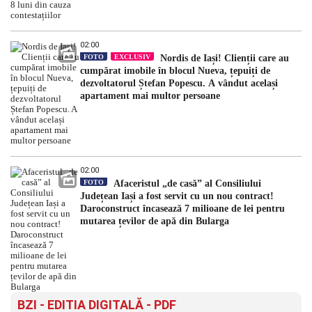
02:00
FOTO
EXCLUSIV
Nordis de Iași! Clienții care au
cumpărat imobile în blocul Nueva, țepuiți de
dezvoltatorul Ștefan Popescu. A vândut același
apartament mai multor persoane
02:00
FOTO
Afaceristul „de casă” al Consiliului
Județean Iași a fost servit cu un nou contract!
Daroconstruct încasează 7 milioane de lei pentru
mutarea țevilor de apă din Bularga
BZI - EDITIA DIGITALĂ - PDF