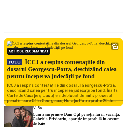
ARTICOL RECOMANDAT
ÎCCJ a respins contestațiile din
FOTO
dosarul Georgescu-Potra, deschizând calea
pentru începerea judecății pe fond
ÎCCJ a respins contestațiile din dosarul Georgescu-Potra,
deschizând calea pentru începerea judecății pe fond. Înalta
Curte de Casație și Justiție a deblocat definitiv procesul
penal în care Călin Georgescu, Horațiu Potra și alte 20 de
persoane sunt acuzați de acțiuni îndreptate împotriva
A1.ro
ordinii constituționale. În ședința din camera preliminară,
Cum a surprins-o Dani Oțil pe soția lui în vacanță.
judecătorii de la instanța supremă au […]
Gabriela Prisăcariu, apariție impecabilă în costum
de baie