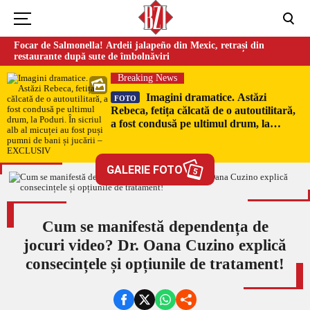
Focar de Salmonella! Ardeii jalapeño din Mexic, retrași din
restaurante după sute de îmbolnăviri
Breaking News
Imagini dramatice. Astăzi
FOTO
Rebeca, fetița călcată de o autoutilitară,
a fost condusă pe ultimul drum, la
Poduri. În sicriul alb al micuței au fost
puși pumni de bani și jucării –
EXCLUSIV
GALERIE FOTO
5
Cum se manifestă dependența de
jocuri video? Dr. Oana Cuzino explică
consecințele și opțiunile de tratament!