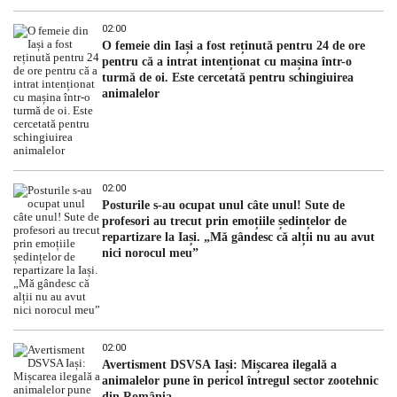
02:00
O femeie din Iași a fost reținută pentru 24 de ore
pentru că a intrat intenționat cu mașina într-o
turmă de oi. Este cercetată pentru schingiuirea
animalelor
02:00
Posturile s-au ocupat unul câte unul! Sute de
profesori au trecut prin emoțiile ședințelor de
repartizare la Iași. „Mă gândesc că alții nu au avut
nici norocul meu”
02:00
Avertisment DSVSA Iași: Mișcarea ilegală a
animalelor pune în pericol întregul sector zootehnic
din România