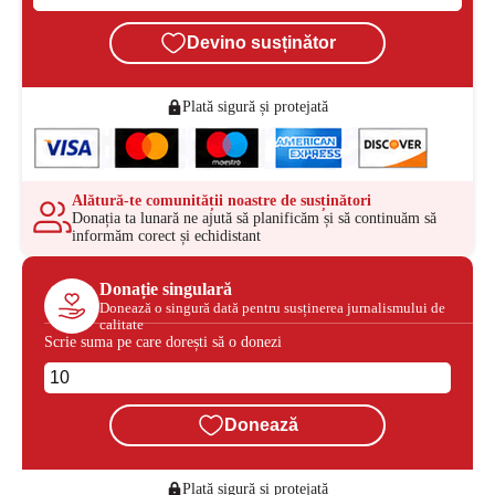
Devino susținător
Plată sigură și protejată
Alătură-te comunității noastre de susținători
Donația ta lunară ne ajută să planificăm și să continuăm să
informăm corect și echidistant
Donație singulară
Donează o singură dată pentru susținerea jurnalismului de
calitate
Scrie suma pe care dorești să o donezi
Donează
Plată sigură și protejată