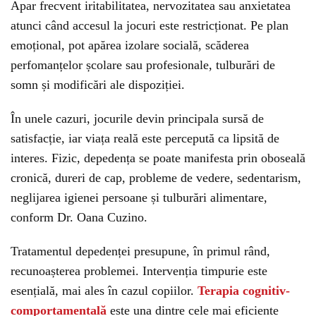
Apar frecvent iritabilitatea, nervozitatea sau anxietatea
atunci când accesul la jocuri este restricționat. Pe plan
emoțional, pot apărea izolare socială, scăderea
perfomanțelor școlare sau profesionale, tulburări de
somn și modificări ale dispoziției.
În unele cazuri, jocurile devin principala sursă de
satisfacție, iar viața reală este percepută ca lipsită de
interes. Fizic, depedența se poate manifesta prin oboseală
cronică, dureri de cap, probleme de vedere, sedentarism,
neglijarea igienei persoane și tulburări alimentare,
conform Dr. Oana Cuzino.
Tratamentul depedenței presupune, în primul rând,
recunoașterea problemei. Intervenția timpurie este
esențială, mai ales în cazul copiilor.
Terapia cognitiv-
comportamentală
este una dintre cele mai eficiente