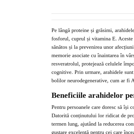
Pe lângă proteine și grăsimi, arahidel
fosforul, cuprul și vitamina E. Acest
sănătos și la prevenirea unor afecțiun
memorie asociate cu înaintarea în vâr
resveratrolul, protejează celulele împo
cognitive. Prin urmare, arahidele sunt
bolilor neurodegenerative, cum ar fi 
Beneficiile arahidelor p
Pentru persoanele care doresc să își co
Datorită conținutului lor ridicat de pro
termen lung, ajutând la reducerea con
gustare excelentă pentru cei care înce