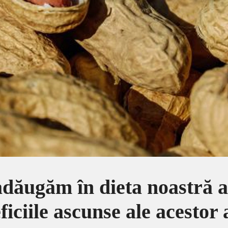
 adăugăm în dieta noastră a
iciile ascunse ale acestor