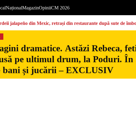
cal
Național
Magazin
Opinii
CM 2026
deii jalapeño din Mexic, retrași din restaurante după sute de îmbo
s
gini dramatice. Astăzi Rebeca, fetiț
usă pe ultimul drum, la Poduri. În s
 bani și jucării – EXCLUSIV