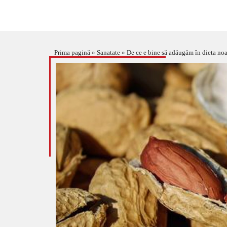
Prima pagină
»
Sanatate
»
De ce e bine să adăugăm în dieta noa