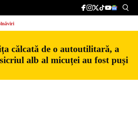
lnăviri
a călcată de o autoutilitară, a
icriul alb al micuței au fost puși