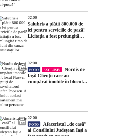
02:00
Salubris a plătit 800.000 de
lei pentru serviciile de pază!
Licitația a fost prelungită
timp de 8 luni din cauza
contestațiilor
02:00
Nordis de
FOTO
EXCLUSIV
Iași! Clienții care au
cumpărat imobile în blocul
Nueva, țepuiți de
dezvoltatorul Ștefan Popescu.
A vândut același apartament
mai multor persoane
02:00
Afaceristul „de casă”
FOTO
al Consiliului Județean Iași a