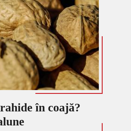
rahide în coajă?
 alune