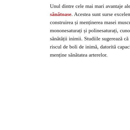
Unul dintre cele mai mari avantaje ale
sănătoase
. Acestea sunt surse excelen
construirea și menținerea masei muscu
mononesaturați și polinesaturați, cunos
sănătății inimii. Studiile sugerează c
riscul de boli de inimă, datorită capac
menține sănătatea arterelor.