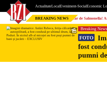
Actualitate
Local
Eveniment-Social
Economic Lo
BREAKING NEWS
Focar de Salmonella! Ar
Breaking New
Ima
FOTO
fost cond
pumni de