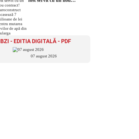
fost servit cu un nou
contract! Daroconstruct
încasează 7 milioane de lei
pentru mutarea țevilor de
apă din Bularga
BZI - EDITIA DIGITALĂ - PDF
07 august 2026