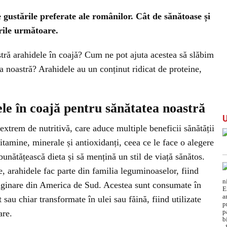
 gustările preferate ale românilor. Cât de sănătoase și
rile următoare.
tră arahidele în coajă? Cum ne pot ajuta acestea să slăbim
ea noastră? Arahidele au un conținut ridicat de proteine,
le în coajă pentru sănătatea noastră
extrem de nutritivă, care aduce multiple beneficii sănătății
itamine, minerale și antioxidanți, ceea ce le face o alegere
bunătățească dieta și să mențină un stil de viață sănătos.
, arahidele fac parte din familia leguminoaselor, fiind
 originare din America de Sud. Acestea sunt consumate în
sau chiar transformate în ulei sau făină, fiind utilizate
are.