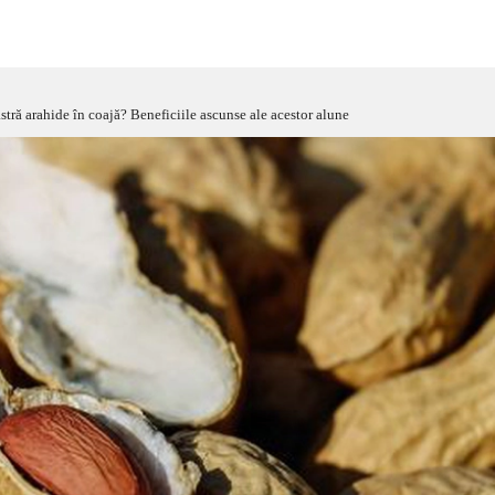
stră arahide în coajă? Beneficiile ascunse ale acestor alune