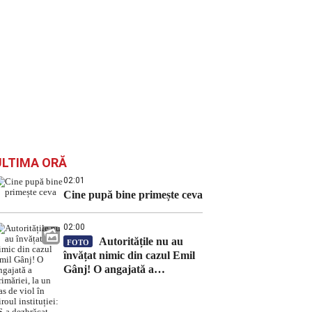
ULTIMA ORĂ
02:01
Cine pupă bine primește ceva
02:00
Autoritățile nu au
FOTO
învățat nimic din cazul Emil
Gânj! O angajată a
primăriei, la un pas de viol în
biroul instituției: „S-a
dezbrăcat gol-pușcă”