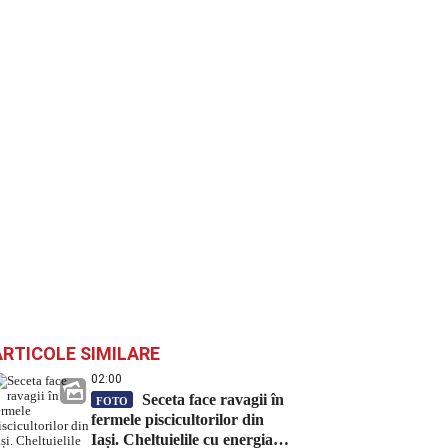
ARTICOLE SIMILARE
02:00
Seceta face ravagii în
FOTO
fermele piscicultorilor din
Iași. Cheltuielile cu energia