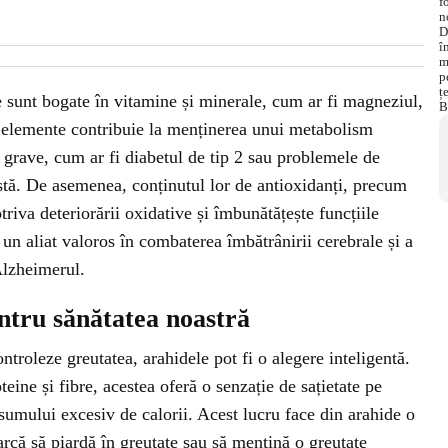
e sunt bogate în vitamine și minerale, cum ar fi magneziul,
e elemente contribuie la menținerea unui metabolism
i grave, cum ar fi diabetul de tip 2 sau problemele de
stă. De asemenea, conținutul lor de antioxidanți, precum
triva deteriorării oxidative și îmbunătățește funcțiile
 un aliat valoros în combaterea îmbătrânirii cerebrale și a
Alzheimerul.
entru sănătatea noastră
ntroleze greutatea, arahidele pot fi o alegere inteligentă.
teine și fibre, acestea oferă o senzație de sațietate pe
sumului excesiv de calorii. Acest lucru face din arahide o
arcă să piardă în greutate sau să mențină o greutate