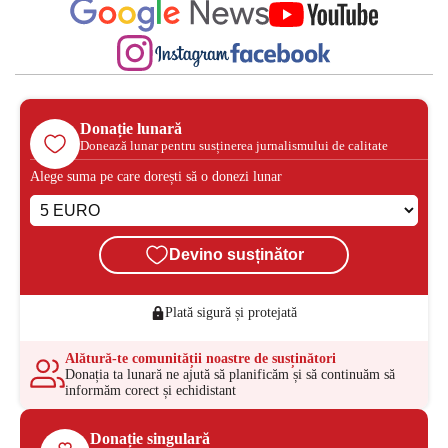
Donație lunară
Donează lunar pentru susținerea jurnalismului de calitate
Alege suma pe care dorești să o donezi lunar
Devino susținător
Plată sigură și protejată
Alătură-te comunității noastre de susținători
Donația ta lunară ne ajută să planificăm și să continuăm să
informăm corect și echidistant
Donație singulară