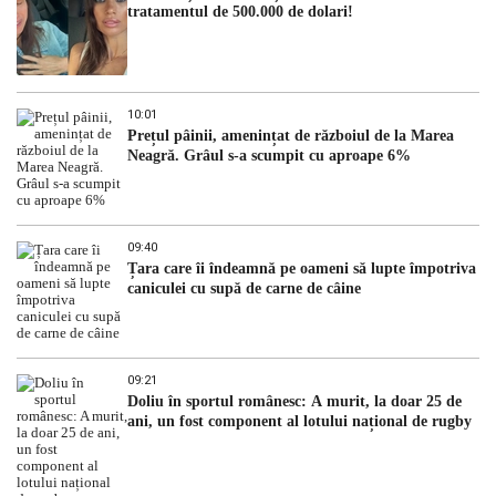
tratamentul de 500.000 de dolari!
10:01
Prețul pâinii, amenințat de războiul de la Marea
Neagră. Grâul s-a scumpit cu aproape 6%
09:40
Țara care îi îndeamnă pe oameni să lupte împotriva
caniculei cu supă de carne de câine
09:21
Doliu în sportul românesc: A murit, la doar 25 de
ani, un fost component al lotului național de rugby