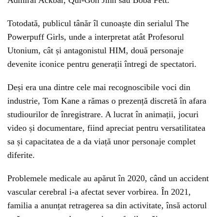
Admiral Ackbar, Qui-Gon Jinn sau Boba Fett.
Totodată, publicul tânăr îl cunoaște din serialul
The
Powerpuff Girls
, unde a interpretat atât Profesorul
Utonium, cât și antagonistul HIM, două personaje
devenite iconice pentru generații întregi de spectatori.
Deși era una dintre cele mai recognoscibile voci din
industrie, Tom Kane a rămas o prezență discretă în afara
studiourilor de înregistrare. A lucrat în animații, jocuri
video și documentare, fiind apreciat pentru versatilitatea
sa și capacitatea de a da viață unor personaje complet
diferite.
Problemele medicale au apărut în 2020, când un accident
vascular cerebral i-a afectat sever vorbirea. În 2021,
familia a anunțat retragerea sa din activitate, însă actorul