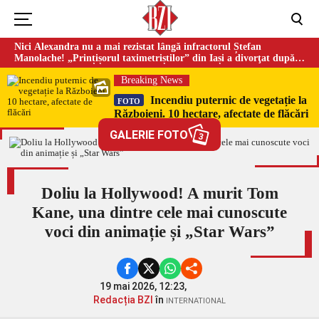
Nici Alexandra nu a mai rezistat lângă infractorul Ștefan
Manolache! „Prințișorul taximetriștilor” din Iași a divorţat după
doi ani de căsnicie
Breaking News
Incendiu puternic de vegetație la
FOTO
Războieni. 10 hectare, afectate de flăcări
GALERIE FOTO
3
Doliu la Hollywood! A murit Tom
Kane, una dintre cele mai cunoscute
voci din animație și „Star Wars”
19 mai 2026, 12:23,
Redacția BZI
în
INTERNATIONAL