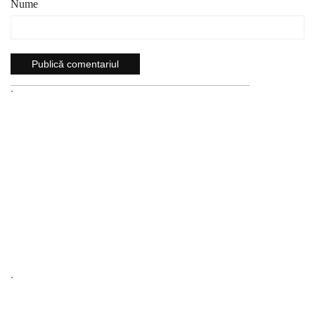
Nume
`
`