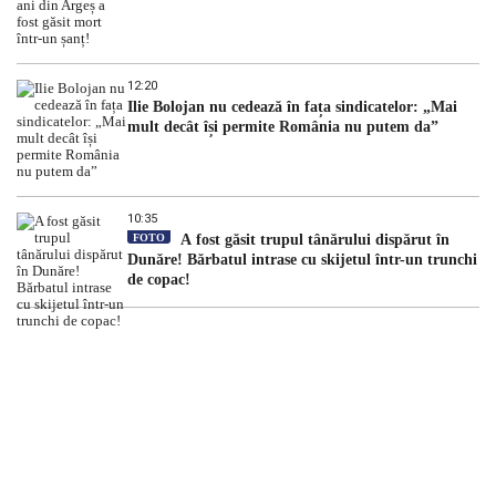
12:20
Ilie Bolojan nu cedează în fața sindicatelor: „Mai
mult decât își permite România nu putem da”
10:35
FOTO
A fost găsit trupul tânărului dispărut în
Dunăre! Bărbatul intrase cu skijetul într-un trunchi
de copac!