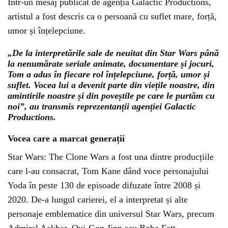
Într-un mesaj publicat de agenția Galactic Productions,
artistul a fost descris ca o persoană cu suflet mare, forță,
umor și înțelepciune.
„De la interpretările sale de neuitat din Star Wars până
la nenumărate seriale animate, documentare și jocuri,
Tom a adus în fiecare rol înțelepciune, forță, umor și
suflet. Vocea lui a devenit parte din viețile noastre, din
amintirile noastre și din poveștile pe care le purtăm cu
noi”, au transmis reprezentanții agenției Galactic
Productions.
Vocea care a marcat generații
Star Wars: The Clone Wars
a fost una dintre producțiile
care l-au consacrat, Tom Kane dând voce personajului
Yoda în peste 130 de episoade difuzate între 2008 și
2020. De-a lungul carierei, el a interpretat și alte
personaje emblematice din universul
Star Wars
, precum