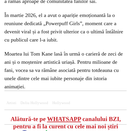
a rămas aproape de comunitatea fanilor săi.
În martie 2026, el a avut o apariție emoționantă la o
reuniune dedicată „Powerpuff Girls”, moment care a
devenit viral și a fost privit ulterior ca o ultimă întâlnire
cu publicul care l-a iubit.
Moartea lui Tom Kane lasă în urmă o carieră de zeci de
ani și o moștenire artistică uriașă. Pentru milioane de
fani, vocea sa va rămâne asociată pentru totdeauna cu
unele dintre cele mai iubite personaje din istoria
animației.
Artisti
Doliu Hollywood
Hollywood
Alătură-te pe
WHATSAPP
canalului BZI,
pentru a fi la curent cu cele mai noi știri