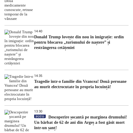
14:40
Donald Trump lovește din nou în imigrație: ordin
pentru blocarea „turismului de naștere” și
restrângerea cetățeniei
14:35
Tragedie într-o familie din Vrancea! Două persoane
au murit electrocutate în propria locuință!
13:30
FOTO
Descoperire șocantă pe marginea drumului!
Un bărbat de 62 de ani din Argeș a fost găsit mort
într-un șanț!