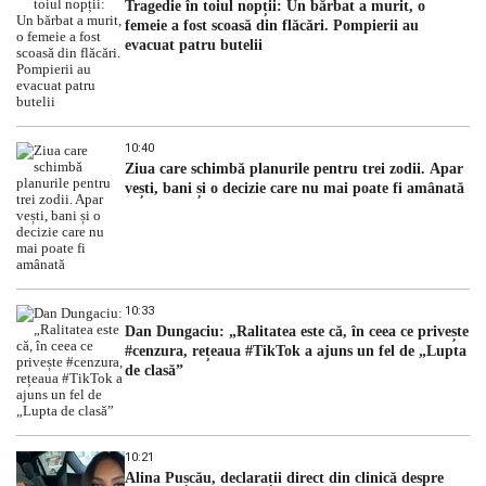
Tragedie în toiul nopții: Un bărbat a murit, o
femeie a fost scoasă din flăcări. Pompierii au
evacuat patru butelii
10:40
Ziua care schimbă planurile pentru trei zodii. Apar
vești, bani și o decizie care nu mai poate fi amânată
10:33
Dan Dungaciu: „Ralitatea este că, în ceea ce privește
#cenzura, rețeaua #TikTok a ajuns un fel de „Lupta
de clasă”
10:21
Alina Pușcău, declarații direct din clinică despre