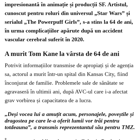
impresionantă în animație și producții SF. Artistul,
cunoscut pentru roluri din universul „Star Wars” și
serialul „The Powerpuff Girls”, s-a stins la 64 de ani,
în urma complicațiilor apărute după un accident
vascular cerebral suferit în 2020.
A murit Tom Kane la vârsta de 64 de ani
Potrivit informațiilor transmise de apropiați și de agenția
sa, actorul a murit într-un spital din Kansas City, fiind
înconjurat de familie. Problemele sale de sănătate se
agravaseră în ultimii ani, după AVC-ul care i-a afectat
grav vorbirea și capacitatea de a lucra.
„Deși vocea lui a amuțit acum, personajele, poveștile și
dragostea pe care le-a oferit lumii vor trăi pentru
totdeauna”, a transmis reprezentantul său pentru TMZ.