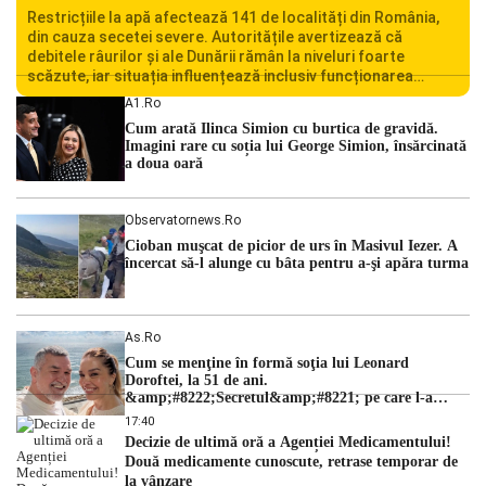
Restricțiile la apă afectează 141 de localități din România,
din cauza secetei severe. Autoritățile avertizează că
debitele râurilor și ale Dunării rămân la niveluri foarte
scăzute, iar situația influențează inclusiv funcționarea
Centralei Nucleare de la Cernavodă. România se confruntă
A1.ro
cu una dintre cele mai dificile perioade din punct de vedere
Cum arată Ilinca Simion cu burtica de gravidă.
hidrologic din ultimii ani. Lipsa […]
Imagini rare cu soția lui George Simion, însărcinată
a doua oară
Observatornews.ro
Cioban muşcat de picior de urs în Masivul Iezer. A
încercat să-l alunge cu bâta pentru a-şi apăra turma
As.ro
Cum se menţine în formă soţia lui Leonard
Doroftei, la 51 de ani.
&amp;#8222;Secretul&amp;#8221; pe care l-a
dezvăluit
17:40
Decizie de ultimă oră a Agenției Medicamentului!
Două medicamente cunoscute, retrase temporar de
la vânzare