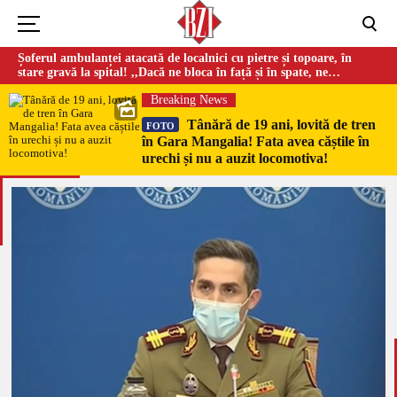
Șoferul ambulanței atacată de localnici cu pietre și topoare, în
stare gravă la spital! ,,Dacă ne bloca în față și în spate, ne
omorau…”
Breaking News
Tânără de 19 ani, lovită de tren
FOTO
în Gara Mangalia! Fata avea căștile în
urechi și nu a auzit locomotiva!