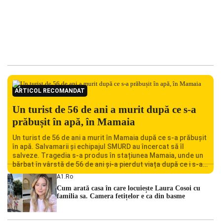
ARTICOL RECOMANDAT
Un turist de 56 de ani a murit după ce s-a
prăbușit în apă, în Mamaia
Un turist de 56 de ani a murit în Mamaia după ce s-a prăbușit
în apă. Salvamarii și echipajul SMURD au încercat să îl
salveze. Tragedia s-a produs în stațiunea Mamaia, unde un
bărbat în vârstă de 56 de ani și-a pierdut viața după ce i s-a
făcut rău în timp ce se afla în […]
A1.ro
Cum arată casa în care locuiește Laura Cosoi cu
familia sa. Camera fetițelor e ca din basme