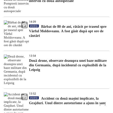
intervin cu două autospeciale
14:09
FOTO
Bărbat de 80 de ani, rătăcit pe traseul spre
Vârful Moldoveanu. A fost găsit după opt ore de
căutări
13:54
Două drone, observate deasupra unei baze militare
din Germania, după incidentul cu explozibili de la
Leipzig
13:52
FOTO
Accident cu două mașini implicate, la
Grajduri. Unul dintre autoturisme a ajuns în șanț