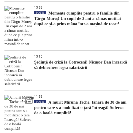
13:55
FOTO
Momente cumplite pentru o familie din
Târgu-Mureș! Un copil de 2 ani a rămas mutilat
după ce și-a prins mâna într-o mașină de tocat!
13:10
Ședință de criză la Cotroceni! Nicușor Dan încearcă
să deblocheze legea salarizării
11:55
FOTO
A murit Miruna Tache, tânăra de 30 de ani
pentru care s-a mobilizat o țară întreagă! Suferea
de o boală cumplită!