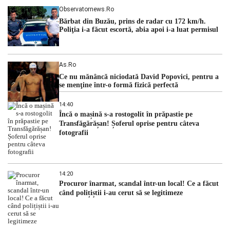
Observatornews.ro
Bărbat din Buzău, prins de radar cu 172 km/h.
Poliţia i-a făcut escortă, abia apoi i-a luat permisul
As.ro
Ce nu mănâncă niciodată David Popovici, pentru a
se menţine într-o formă fizică perfectă
14:40
Încă o mașină s-a rostogolit în prăpastie pe
Transfăgărășan! Șoferul oprise pentru câteva
fotografii
14:20
Procuror înarmat, scandal într-un local! Ce a făcut
când polițiștii i-au cerut să se legitimeze