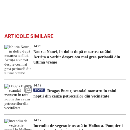
ARTICOLE SIMILARE
14:26
Nouria Nouri, în doliu după moartea tatălui.
Actrița a vorbit despre cea mai grea perioadă din
ultima vreme
14:19
FOTO
Dragoș Bucur, scandal monstru în toiul
nopții din cauza petrecerilor din vecinătate
14:17
Incendiu de vegetație uscată în Holboca. Pompierii