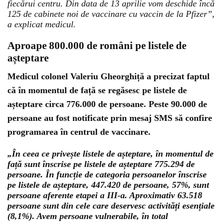
fiecărui centru. Din data de 13 aprilie vom deschide încă
125 de cabinete noi de vaccinare cu vaccin de la Pfizer”,
a explicat medicul.
Aproape 800.000 de români pe listele de
așteptare
Medicul colonel Valeriu Gheorghiță a precizat faptul
că în momentul de față se regăsesc pe listele de
așteptare circa 776.000 de persoane. Peste 90.000 de
persoane au fost notificate prin mesaj SMS să confire
programarea în centrul de vaccinare.
„În ceea ce privește listele de așteptare, în momentul de
față sunt înscrise pe listele de așteptare 775.294 de
persoane. În funcție de categoria persoanelor înscrise
pe listele de așteptare, 447.420 de persoane, 57%, sunt
persoane aferente etapei a III-a. Aproximativ 63.518
persoane sunt din cele care deservesc activități esențiale
(8,1%). Avem persoane vulnerabile, în total