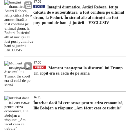
17:06
FOTO
Imagini dramatice. Astăzi Rebeca, fetița
călcată de o autoutilitară, a fost condusă pe ultimul
drum, la Poduri. În sicriul alb al micuței au fost
puși pumni de bani și jucării – EXCLUSIV
17:00
VIDEO
Moment neașteptat la discursul lui Trump.
Un copil era să cadă de pe scenă
16:25
Întrebat dacă își cere scuze pentru criza economică,
Ilie Bolojan a răspuns: „Am făcut ceea ce trebuie”