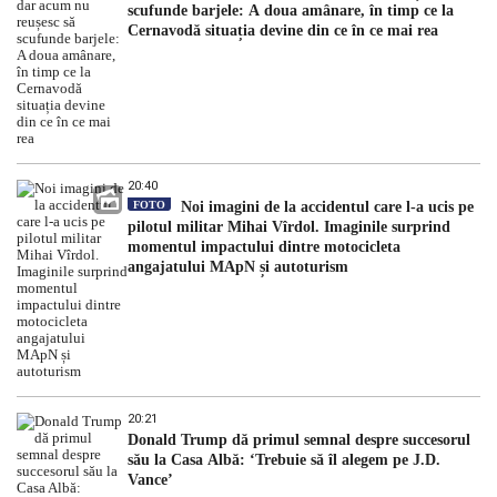
scufunde barjele: A doua amânare, în timp ce la
Cernavodă situația devine din ce în ce mai rea
20:40
FOTO
Noi imagini de la accidentul care l-a ucis pe
pilotul militar Mihai Vîrdol. Imaginile surprind
momentul impactului dintre motocicleta
angajatului MApN și autoturism
20:21
Donald Trump dă primul semnal despre succesorul
său la Casa Albă: ‘Trebuie să îl alegem pe J.D.
Vance’