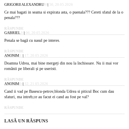
GRIGORII ALEXANDRU
09:50, 20.05.2026
Ce mai bagati in seama si expirata asta, o puenala??? Cereti sfatul de la o
penala???
RĂSPUNDE
GABRIEL
10:06, 20.05.2026
Penala se bagă cu nasul pe interes.
RĂSPUNDE
ANONIM
13:17, 20.05.2026
Doamna Udrea, mai bine mergeți din nou la închisoare. Nu ii mai vor
românii pe liberali și pe useristi.
RĂSPUNDE
ANONIM
04:32, 21.05.2026
Cand ii vad pe Basescu-petrov,blonda Udrea si piticul Boc cum dau
sfaturi, ma intreb;ce au facut ei cand au fost pe val?
RĂSPUNDE
LASĂ UN RĂSPUNS