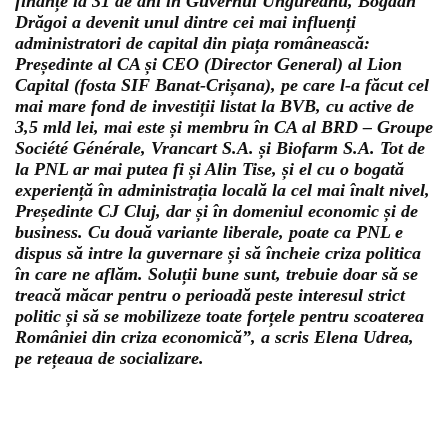
finanțe la 31 de ani în Guvernul Ungureanu, Bogdan
Drăgoi a devenit unul dintre cei mai influenți
administratori de capital din piața românească:
Președinte al CA și CEO (Director General) al Lion
Capital (fosta SIF Banat-Crișana), pe care l-a făcut cel
mai mare fond de investiții listat la BVB, cu active de
3,5 mld lei, mai este și membru în CA al BRD – Groupe
Société Générale, Vrancart S.A. și Biofarm S.A. Tot de
la PNL ar mai putea fi și Alin Tise, și el cu o bogată
experiență în administrația locală la cel mai înalt nivel,
Președinte CJ Cluj, dar și în domeniul economic și de
business. Cu două variante liberale, poate ca PNL e
dispus să intre la guvernare și să încheie criza politica
în care ne aflăm. Soluții bune sunt, trebuie doar să se
treacă măcar pentru o perioadă peste interesul strict
politic și să se mobilizeze toate forțele pentru scoaterea
României din criza economică”, a scris Elena Udrea,
pe rețeaua de socializare.