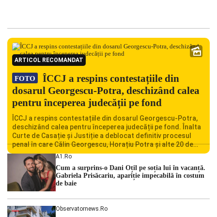
ARTICOL RECOMANDAT
ÎCCJ a respins contestațiile din
FOTO
dosarul Georgescu-Potra, deschizând calea
pentru începerea judecății pe fond
ÎCCJ a respins contestațiile din dosarul Georgescu-Potra,
deschizând calea pentru începerea judecății pe fond. Înalta
Curte de Casație și Justiție a deblocat definitiv procesul
penal în care Călin Georgescu, Horațiu Potra și alte 20 de
persoane sunt acuzați de acțiuni îndreptate împotriva
A1.ro
ordinii constituționale. În ședința din camera preliminară,
Cum a surprins-o Dani Oțil pe soția lui în vacanță.
judecătorii de la instanța supremă au […]
Gabriela Prisăcariu, apariție impecabilă în costum
de baie
Observatornews.ro