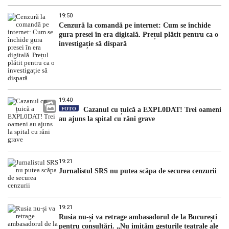
19:50
Cenzură la comandă pe internet: Cum se închide
gura presei în era digitală. Prețul plătit pentru ca o
investigație să dispară
19:40
FOTO
Cazanul cu țuică a EXPL0DAT! Trei oameni
au ajuns la spital cu răni grave
19:21
Jurnalistul SRS nu putea scăpa de securea cenzurii
19:21
Rusia nu-și va retrage ambasadorul de la București
pentru consultări. „Nu imităm gesturile teatrale ale