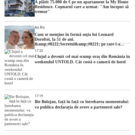
A plătit 75.000 de € pe un apartament la My Home
Residence. Coşmarul care a urmat: "Am început să
tremur"
As.ro
Cum se menţine în formă soţia lui Leonard
Doroftei, la 51 de ani.
&amp;#8222;Secretul&amp;#8221; pe care l-a
dezvăluit
17:22
Clujul a devenit cel mai scump oraș din România în
weekendul UNTOLD. Cât costă o cameră de hotel
17:19
Ilie Bolojan, față în față cu întrebarea momentului:
va publica declarația de avere a partenerei sale?