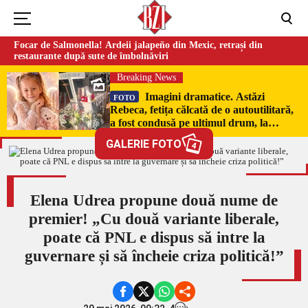
Focar de Salmonella! Ardeii jalapeño din Mexic, retrași din
restaurante după sute de îmbolnăviri
Breaking News
Imagini dramatice. Astăzi
FOTO
Rebeca, fetița călcată de o autoutilitară,
a fost condusă pe ultimul drum, la
Poduri. În sicriul alb al micuței au fost
GALERIE FOTO
4
puși pumni de bani și jucării –
EXCLUSIV
Elena Udrea propune două nume de
premier! „Cu două variante liberale,
poate că PNL e dispus să intre la
guvernare și să încheie criza politică!”