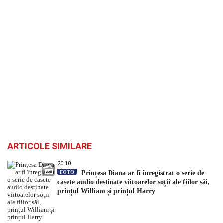
ARTICOLE SIMILARE
20:10
FOTO
Prințesa Diana ar fi înregistrat o serie de
casete audio destinate viitoarelor soții ale fiilor săi,
prințul William și prințul Harry