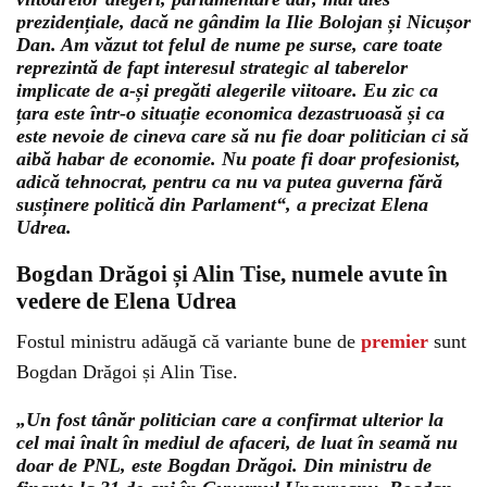
prezidențiale, dacă ne gândim la Ilie Bolojan și Nicușor
Dan. Am văzut tot felul de nume pe surse, care toate
reprezintă de fapt interesul strategic al taberelor
implicate de a-și pregăti alegerile viitoare. Eu zic ca
țara este într-o situație economica dezastruoasă și ca
este nevoie de cineva care să nu fie doar politician ci să
aibă habar de economie. Nu poate fi doar profesionist,
adică tehnocrat, pentru ca nu va putea guverna fără
susținere politică din Parlament“, a precizat Elena
Udrea.
Bogdan Drăgoi și Alin Tis
e, numele avute în
vedere de Elena Udrea
Fostul ministru adăugă că variante bune de
premier
sunt
Bogdan Drăgoi și Alin Tise.
„Un fost tânăr politician care a confirmat ulterior la
cel mai înalt în mediul de afaceri, de luat în seamă nu
doar de PNL, este Bogdan Drăgoi. Din ministru de