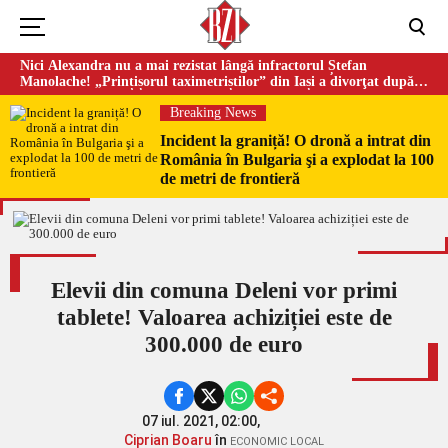
Nici Alexandra nu a mai rezistat lângă infractorul Ștefan
Manolache! „Prințișorul taximetriștilor” din Iași a divorţat după
doi ani de căsnicie
Breaking News
Incident la graniță! O dronă a intrat din
România în Bulgaria şi a explodat la 100
de metri de frontieră
Elevii din comuna Deleni vor primi
tablete! Valoarea achiziției este de
300.000 de euro
07 iul. 2021, 02:00,
Ciprian Boaru
în
ECONOMIC LOCAL