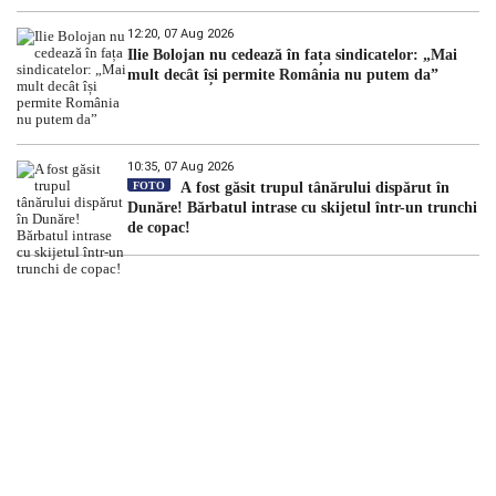
12:20, 07 Aug 2026
Ilie Bolojan nu cedează în fața sindicatelor: „Mai
mult decât își permite România nu putem da”
10:35, 07 Aug 2026
FOTO
A fost găsit trupul tânărului dispărut în
Dunăre! Bărbatul intrase cu skijetul într-un trunchi
de copac!