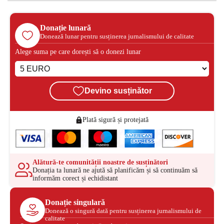
Donație lunară
Donează lunar pentru susținerea jurnalismului de calitate
Alege suma pe care dorești să o donezi lunar
Devino susținător
Plată sigură și protejată
Alătură-te comunității noastre de susținători
Donația ta lunară ne ajută să planificăm și să continuăm să
informăm corect și echidistant
Donație singulară
Donează o singură dată pentru susținerea jurnalismului de
calitate