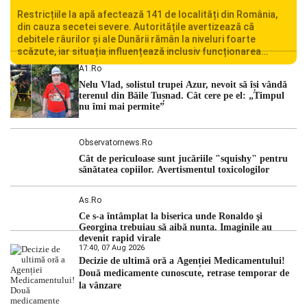
Restricțiile la apă afectează 141 de localități din România,
din cauza secetei severe. Autoritățile avertizează că
debitele râurilor și ale Dunării rămân la niveluri foarte
scăzute, iar situația influențează inclusiv funcționarea
Centralei Nucleare de la Cernavodă. România se confruntă
A1.ro
cu una dintre cele mai dificile perioade din punct de vedere
Nelu Vlad, solistul trupei Azur, nevoit să își vândă
hidrologic din ultimii ani. Lipsa […]
terenul din Băile Tușnad. Cât cere pe el: „Timpul
nu îmi mai permite”
Observatornews.ro
Cât de periculoase sunt jucăriile "squishy" pentru
sănătatea copiilor. Avertismentul toxicologilor
As.ro
Ce s-a întâmplat la biserica unde Ronaldo şi
Georgina trebuiau să aibă nunta. Imaginile au
devenit rapid virale
17:40, 07 Aug 2026
Decizie de ultimă oră a Agenției Medicamentului!
Două medicamente cunoscute, retrase temporar de
la vânzare