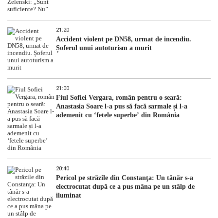
21:20
Accident violent pe DN58, urmat de incendiu.
Șoferul unui autoturism a murit
21:00
Fiul Sofiei Vergara, român pentru o seară:
Anastasia Soare l-a pus să facă sarmale și l-a
ademenit cu ‘fetele superbe’ din România
20:40
Pericol pe străzile din Constanţa: Un tânăr s-a
electrocutat după ce a pus mâna pe un stâlp de
iluminat