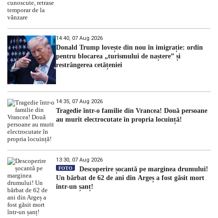
14:40, 07 Aug 2026
Donald Trump lovește din nou în imigrație: ordin
pentru blocarea „turismului de naștere” și
restrângerea cetățeniei
14:35, 07 Aug 2026
Tragedie într-o familie din Vrancea! Două persoane
au murit electrocutate în propria locuință!
13:30, 07 Aug 2026
FOTO
Descoperire șocantă pe marginea drumului!
Un bărbat de 62 de ani din Argeș a fost găsit mort
într-un șanț!