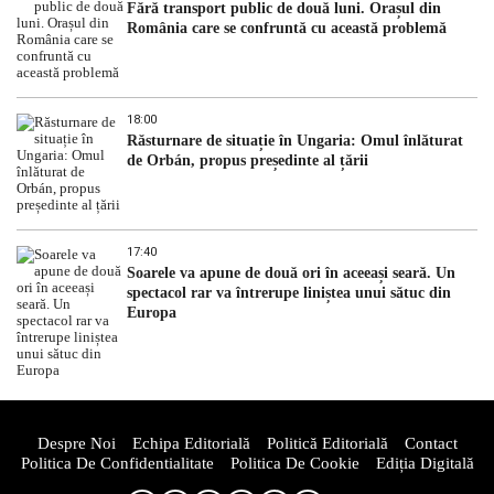
Fără transport public de două luni. Orașul din
România care se confruntă cu această problemă
18:00
Răsturnare de situație în Ungaria: Omul înlăturat
de Orbán, propus președinte al țării
17:40
Soarele va apune de două ori în aceeași seară. Un
spectacol rar va întrerupe liniștea unui sătuc din
Europa
Despre Noi
Echipa Editorială
Politică Editorială
Contact
Politica De Confidentialitate
Politica De Cookie
Ediția Digitală