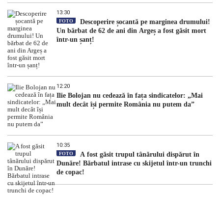
13:30
FOTO
Descoperire șocantă pe marginea drumului!
Un bărbat de 62 de ani din Argeș a fost găsit mort
într-un șanț!
12:20
Ilie Bolojan nu cedează în fața sindicatelor: „Mai
mult decât își permite România nu putem da”
10:35
FOTO
A fost găsit trupul tânărului dispărut în
Dunăre! Bărbatul intrase cu skijetul într-un trunchi
de copac!