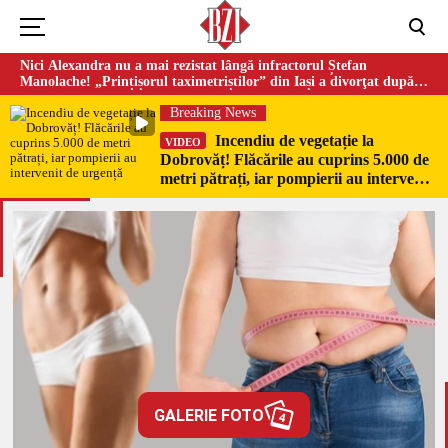
Nici Alexandra nu a mai rezistat lângă infractorul Ștefan
Manolache! „Prințișorul taximetriștilor” din Iași a divorţat după
doi ani de căsnicie
Breaking News
Incendiu de vegetație la
VIDEO
Dobrovăț! Flăcările au cuprins 5.000 de
metri pătrați, iar pompierii au intervenit
de urgență
GALERIE FOTO
4