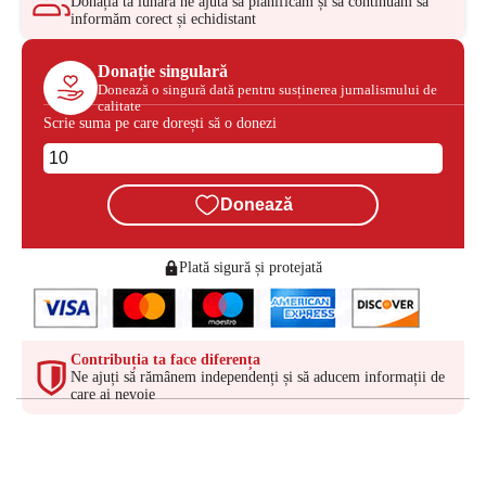
Donația ta lunară ne ajută să planificăm și să continuăm să
informăm corect și echidistant
Donație singulară
Donează o singură dată pentru susținerea jurnalismului de
calitate
Scrie suma pe care dorești să o donezi
Donează
Plată sigură și protejată
Contribuția ta face diferența
Ne ajuți să rămânem independenți și să aducem informații de
care ai nevoie