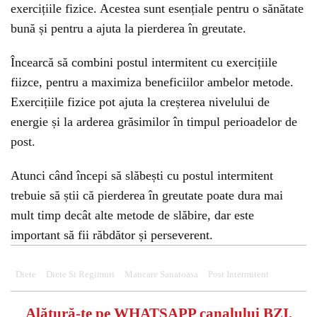
exercițiile fizice. Acestea sunt esențiale pentru o sănătate
bună și pentru a ajuta la pierderea în greutate.
Încearcă să combini postul intermitent cu exercițiile
fiizce, pentru a maximiza beneficiilor ambelor metode.
Exercițiile fizice pot ajuta la creșterea nivelului de
energie și la arderea grăsimilor în timpul perioadelor de
post.
Atunci când începi să slăbești cu postul intermitent
trebuie să știi că pierderea în greutate poate dura mai
mult timp decât alte metode de slăbire, dar este
important să fii răbdător și perseverent.
Diete
Diete Si Regimuri
Mancare Sanatoasa
Post Intermitent
Alătură-te pe
WHATSAPP
canalului BZI,