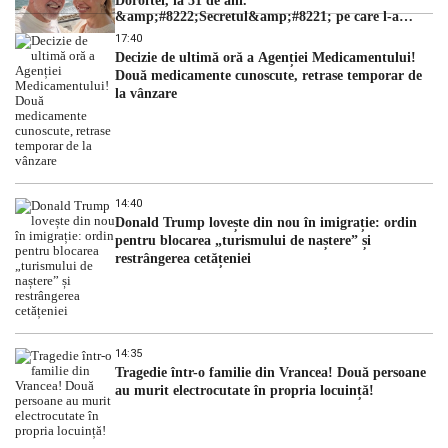
Doroftei, la 51 de ani.
&amp;#8222;Secretul&amp;#8221; pe care l-a
dezvăluit
17:40
Decizie de ultimă oră a Agenției Medicamentului!
Două medicamente cunoscute, retrase temporar de
la vânzare
14:40
Donald Trump lovește din nou în imigrație: ordin
pentru blocarea „turismului de naștere” și
restrângerea cetățeniei
14:35
Tragedie într-o familie din Vrancea! Două persoane
au murit electrocutate în propria locuință!