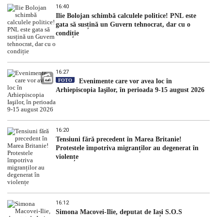
16:40
Ilie Bolojan schimbă calculele politice! PNL este
gata să susțină un Guvern tehnocrat, dar cu o
condiție
16:27
FOTO
Evenimente care vor avea loc în
Arhiepiscopia Iaşilor, în perioada 9-15 august 2026
16:20
Tensiuni fără precedent în Marea Britanie!
Protestele împotriva migranților au degenerat în
violențe
16:12
Simona Macovei-Ilie, deputat de Iași S.O.S