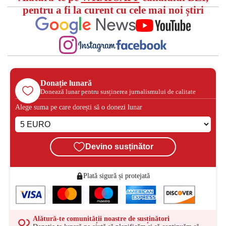
pentru a fi la curent cu cele mai noi știri
Donație lunară
Donează lunar pentru susținerea jurnalismului de calitate
Alege suma pe care dorești să o donezi lunar
Devino susținător
Plată sigură și protejată
Alătură-te comunității noastre de susținători