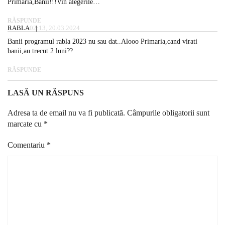
Primaria,Banii!!!Vin alegerile…
RĂSPUNDE
RABLA
02:13, 20.03.2024
Banii programul rabla 2023 nu sau dat..Alooo Primaria,cand virati
banii,au trecut 2 luni??
RĂSPUNDE
LASĂ UN RĂSPUNS
Adresa ta de email nu va fi publicată.
Câmpurile obligatorii sunt
marcate cu
*
Comentariu
*