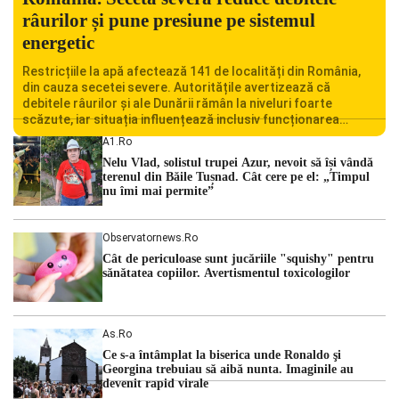
râurilor și pune presiune pe sistemul
energetic
Restricțiile la apă afectează 141 de localități din România,
din cauza secetei severe. Autoritățile avertizează că
debitele râurilor și ale Dunării rămân la niveluri foarte
scăzute, iar situația influențează inclusiv funcționarea
Centralei Nucleare de la Cernavodă. România se confruntă
A1.ro
cu una dintre cele mai dificile perioade din punct de vedere
Nelu Vlad, solistul trupei Azur, nevoit să își vândă
hidrologic din ultimii ani. Lipsa […]
terenul din Băile Tușnad. Cât cere pe el: „Timpul
nu îmi mai permite”
Observatornews.ro
Cât de periculoase sunt jucăriile "squishy" pentru
sănătatea copiilor. Avertismentul toxicologilor
As.ro
Ce s-a întâmplat la biserica unde Ronaldo şi
Georgina trebuiau să aibă nunta. Imaginile au
devenit rapid virale