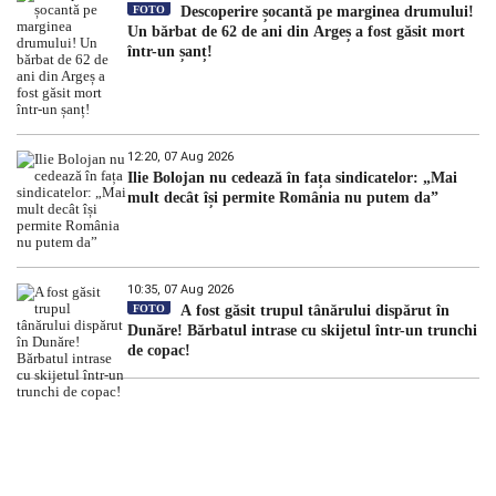
FOTO
Descoperire șocantă pe marginea drumului!
Un bărbat de 62 de ani din Argeș a fost găsit mort
într-un șanț!
12:20, 07 Aug 2026
Ilie Bolojan nu cedează în fața sindicatelor: „Mai
mult decât își permite România nu putem da”
10:35, 07 Aug 2026
FOTO
A fost găsit trupul tânărului dispărut în
Dunăre! Bărbatul intrase cu skijetul într-un trunchi
de copac!