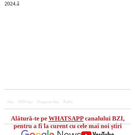
2024.â
Afm
AFM Iași
Programe Iași
Rabla
Alătură-te pe
WHATSAPP
canalului BZI,
pentru a fi la curent cu cele mai noi știri