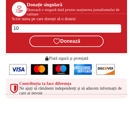
Donație singulară
Donează o singură dată pentru susținerea jurnalismului de
calitate
Scrie suma pe care dorești să o donezi
Donează
Plată sigură și protejată
Contribuția ta face diferența
Ne ajuți să rămânem independenți și să aducem informații de
care ai nevoie