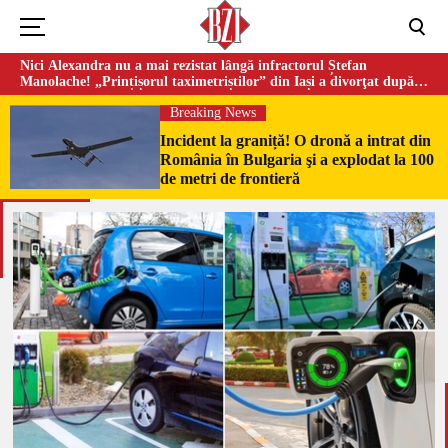
Nici Alexandra nu a mai rezistat lângă infractorul Ștefan
Manolache! „Prințișorul taximetriștilor” din Iași a divorţat după
doi ani de căsnicie
Breaking News
Incident la graniță! O dronă a intrat din
România în Bulgaria şi a explodat la 100
de metri de frontieră