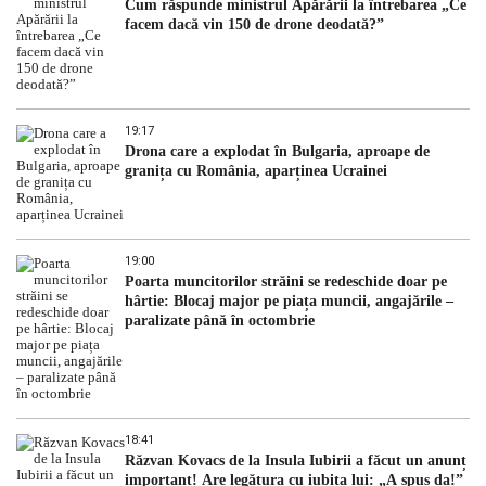
Cum răspunde ministrul Apărării la întrebarea „Ce
facem dacă vin 150 de drone deodată?”
19:17
Drona care a explodat în Bulgaria, aproape de
granița cu România, aparținea Ucrainei
19:00
Poarta muncitorilor străini se redeschide doar pe
hârtie: Blocaj major pe piața muncii, angajările –
paralizate până în octombrie
18:41
Răzvan Kovacs de la Insula Iubirii a făcut un anunț
important! Are legătura cu iubita lui: „A spus da!”