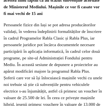
acestea fiind faptul că au scăzut subvențiile acordate
de Ministerul Mediului. Mașinile ce vor fi casate vor
fi mai vechi de 15 ani
Persoanele fizice din Iași se pot adresa producătorilor
validați, în vederea îndeplinirii formalităților de înscriere
în cadrul Programelor Rabla Clasic și Rabla Plus, iar
persoanele juridice pot încărca documentele necesare
participării în aplicația informatică, în cadrul celor două
programe, pe site-ul Administrației Fondului pentru
Mediu. În această sesiune de depunere a proiectelor au
apărut modificări majore la programul Rabla Plus.
Șoferii care vor să își înlocuiască mașinile vechi cu unele
noi trebuie să știe că subvențiile pentru vehiculele
electrice s-au înjumătățit, astfel că primesc un voucher în
valoare de 25.500 de lei. În ceea ce privește mașinile
hibrid, ieșenii primesc vouchere în valoare de 13.000 de