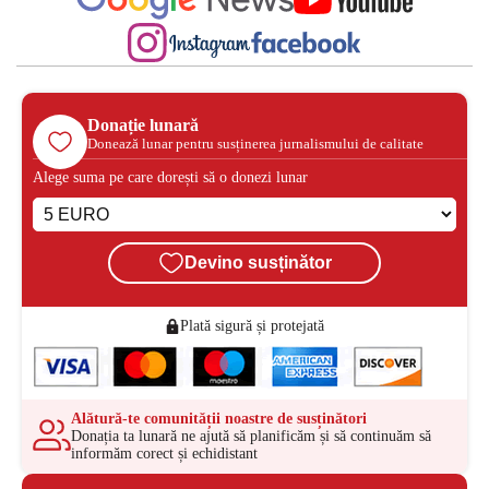
Donație lunară
Donează lunar pentru susținerea jurnalismului de calitate
Alege suma pe care dorești să o donezi lunar
Devino susținător
Plată sigură și protejată
Alătură-te comunității noastre de susținători
Donația ta lunară ne ajută să planificăm și să continuăm să
informăm corect și echidistant