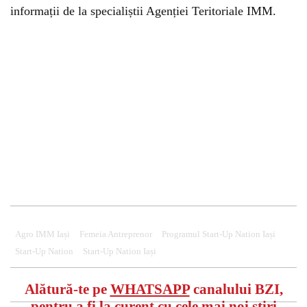
informații de la specialiștii Agenției Teritoriale IMM.
Agro IMM Iași
Femeia Antreprenor
Programul Start-Up Nation Iași
Start-Up Nation
Start-Up Nation Iași
Alătură-te pe
WHATSAPP
canalului BZI,
pentru a fi la curent cu cele mai noi știri