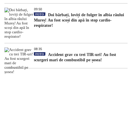
09:50
FOTO
Doi bărbați, loviți de fulger în albia râului
Mureș! Au fost scoși din apă în stop cardio-
respirator!
08:35
FOTO
Accident grav cu trei TIR-uri! Au fost
scurgeri mari de combustibil pe șosea!