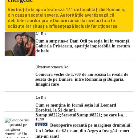
Restricțiile la apă afectează 141 de localități din România,
din cauza secetei severe. Autoritățile avertizează că
debitele râurilor și ale Dunării rămân la niveluri foarte
scăzute, iar situația influențează inclusiv funcționarea
Centralei Nucleare de la Cernavodă. România se confruntă
A1.ro
cu una dintre cele mai dificile perioade din punct de vedere
Cum a surprins-o Dani Oțil pe soția lui în vacanță.
hidrologic din ultimii ani. Lipsa […]
Gabriela Prisăcariu, apariție impecabilă în costum
de baie
Observatornews.ro
Comoara veche de 1.700 de ani scoasă la iveală de
seceta de pe Dunăre, între România şi Bulgaria.
Imagini rare
As.ro
Cum se menţine în formă soţia lui Leonard
Doroftei, la 51 de ani.
&amp;#8222;Secretul&amp;#8221; pe care l-a
13:30
dezvăluit
FOTO
Descoperire șocantă pe marginea drumului!
Un bărbat de 62 de ani din Argeș a fost găsit mort
într-un șanț!