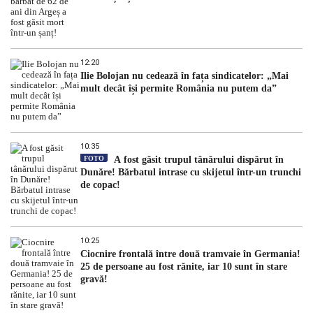
12:20
Ilie Bolojan nu cedează în fața sindicatelor: „Mai
mult decât își permite România nu putem da”
10:35
FOTO
A fost găsit trupul tânărului dispărut în
Dunăre! Bărbatul intrase cu skijetul într-un trunchi
de copac!
10:25
Ciocnire frontală între două tramvaie în Germania!
25 de persoane au fost rănite, iar 10 sunt în stare
gravă!