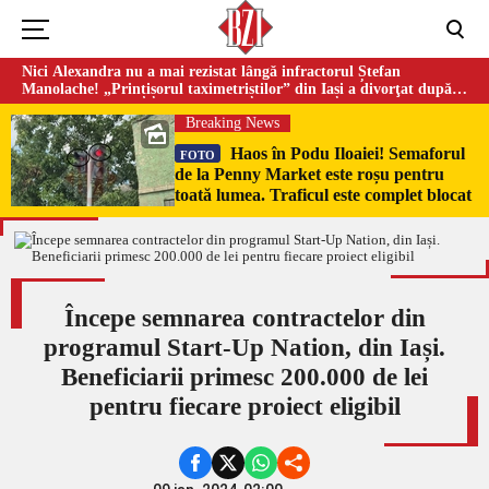
Nici Alexandra nu a mai rezistat lângă infractorul Ștefan
Manolache! „Prințișorul taximetriștilor” din Iași a divorţat după
doi ani de căsnicie
Breaking News
Haos în Podu Iloaiei! Semaforul
FOTO
de la Penny Market este roșu pentru
toată lumea. Traficul este complet blocat
Începe semnarea contractelor din
programul Start-Up Nation, din Iași.
Beneficiarii primesc 200.000 de lei
pentru fiecare proiect eligibil