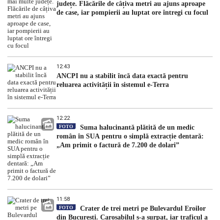
județe. Flăcările de câțiva metri au ajuns aproape
de case, iar pompierii au luptat ore întregi cu focul
12:43
ANCPI nu a stabilit încă data exactă pentru
reluarea activității în sistemul e-Terra
12:22
FOTO
Suma halucinantă plătită de un medic
român în SUA pentru o simplă extracție dentară:
„Am primit o factură de 7.200 de dolari”
11:58
FOTO
Crater de trei metri pe Bulevardul Eroilor
din București. Carosabilul s-a surpat, iar traficul a