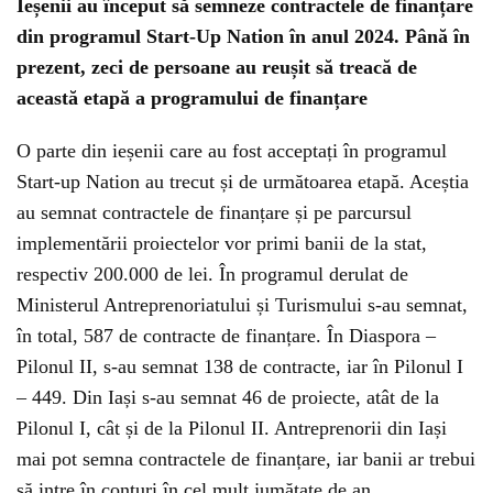
Ieșenii au început să semneze contractele de finanțare
din programul Start-Up Nation în anul 2024. Până în
prezent, zeci de persoane au reușit să treacă de
această etapă a programului de finanțare
O parte din ieșenii care au fost acceptați în programul
Start-up Nation au trecut și de următoarea etapă. Aceștia
au semnat contractele de finanțare și pe parcursul
implementării proiectelor vor primi banii de la stat,
respectiv 200.000 de lei. În programul derulat de
Ministerul Antreprenoriatului și Turismului s-au semnat,
în total, 587 de contracte de finanțare. În Diaspora –
Pilonul II, s-au semnat 138 de contracte, iar în Pilonul I
– 449. Din Iași s-au semnat 46 de proiecte, atât de la
Pilonul I, cât și de la Pilonul II. Antreprenorii din Iași
mai pot semna contractele de finanțare, iar banii ar trebui
să intre în conturi în cel mult jumătate de an.