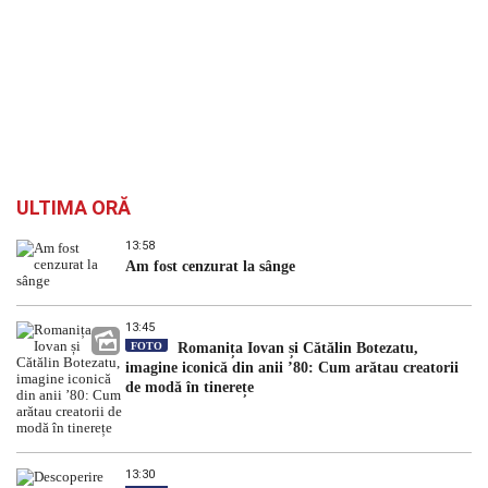
ULTIMA ORĂ
13:58
Am fost cenzurat la sânge
13:45
FOTO
Romanița Iovan și Cătălin Botezatu,
imagine iconică din anii ’80: Cum arătau creatorii
de modă în tinerețe
13:30