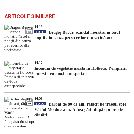
ARTICOLE SIMILARE
14:19
FOTO
Dragoș Bucur, scandal monstru în toiul
nopții din cauza petrecerilor din vecinătate
14:17
Incendiu de vegetație uscată în Holboca. Pompierii
intervin cu două autospeciale
14:09
FOTO
Bărbat de 80 de ani, rătăcit pe traseul spre
Vârful Moldoveanu. A fost găsit după opt ore de
căutări