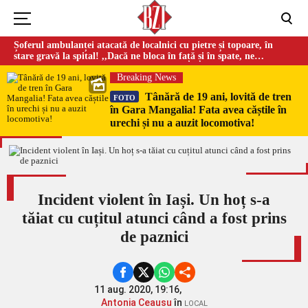
Șoferul ambulanței atacată de localnici cu pietre și topoare, în
stare gravă la spital! ,,Dacă ne bloca în față și în spate, ne
omorau…”
Breaking News
Tânără de 19 ani, lovită de tren
FOTO
în Gara Mangalia! Fata avea căștile în
urechi și nu a auzit locomotiva!
Incident violent în Iași. Un hoț s-a
tăiat cu cuțitul atunci când a fost prins
de paznici
11 aug. 2020, 19:16,
Antonia Ceausu
în
LOCAL