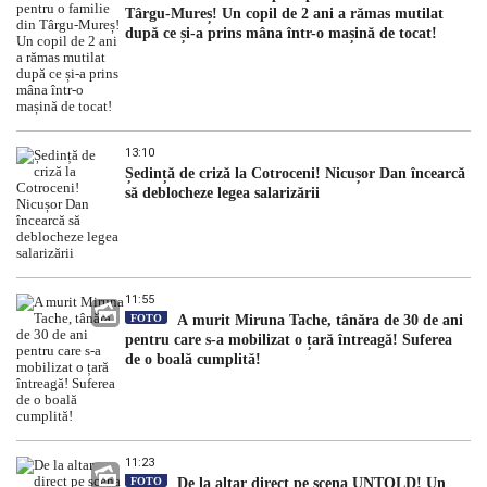
Târgu-Mureș! Un copil de 2 ani a rămas mutilat
după ce și-a prins mâna într-o mașină de tocat!
13:10
Ședință de criză la Cotroceni! Nicușor Dan încearcă
să deblocheze legea salarizării
11:55
FOTO
A murit Miruna Tache, tânăra de 30 de ani
pentru care s-a mobilizat o țară întreagă! Suferea
de o boală cumplită!
11:23
FOTO
De la altar direct pe scena UNTOLD! Un