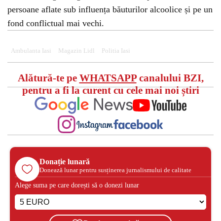
persoane aflate sub influența băuturilor alcoolice și pe un
fond conflictual mai vechi.
Ambulanta Iasi
Magazin Lidl
Politia Iasi
Alătură-te pe
WHATSAPP
canalului BZI,
pentru a fi la curent cu cele mai noi știri
Donație lunară
Donează lunar pentru susținerea jurnalismului de calitate
Alege suma pe care dorești să o donezi lunar