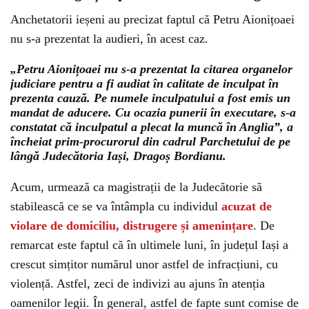
Anchetatorii ieșeni au precizat faptul că Petru Aionițoaei
nu s-a prezentat la audieri, în acest caz.
„Petru Aionițoaei nu s-a prezentat la citarea organelor
judiciare pentru a fi audiat în calitate de inculpat în
prezenta cauză. Pe numele inculpatului a fost emis un
mandat de aducere. Cu ocazia punerii în executare, s-a
constatat că inculpatul a plecat la muncă în Anglia”, a
încheiat prim-procurorul din cadrul Parchetului de pe
lângă Judecătoria Iași, Dragoș Bordianu.
Acum, urmează ca magistrații de la Judecătorie să
stabilească ce se va întâmpla cu individul
acuzat de
violare de domiciliu, distrugere și amenințare
. De
remarcat este faptul că în ultimele luni, în județul Iași a
crescut simțitor numărul unor astfel de infracțiuni, cu
violență. Astfel, zeci de indivizi au ajuns în atenția
oamenilor legii. În general, astfel de fapte sunt comise de