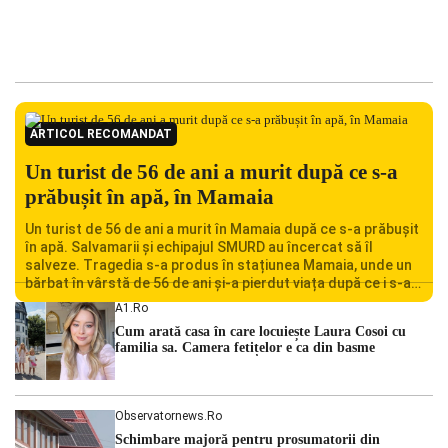
ARTICOL RECOMANDAT
Un turist de 56 de ani a murit după ce s-a
prăbușit în apă, în Mamaia
Un turist de 56 de ani a murit în Mamaia după ce s-a prăbușit
în apă. Salvamarii și echipajul SMURD au încercat să îl
salveze. Tragedia s-a produs în stațiunea Mamaia, unde un
bărbat în vârstă de 56 de ani și-a pierdut viața după ce i s-a
făcut rău în timp ce se afla în […]
A1.ro
Cum arată casa în care locuiește Laura Cosoi cu
familia sa. Camera fetițelor e ca din basme
Observatornews.ro
Schimbare majoră pentru prosumatorii din