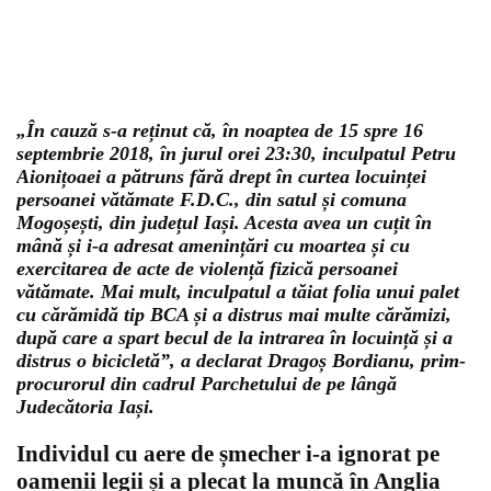
„În cauză s-a reținut că, în noaptea de 15 spre 16
septembrie 2018, în jurul orei 23:30, inculpatul Petru
Aionițoaei a pătruns fără drept în curtea locuinței
persoanei vătămate F.D.C., din satul și comuna
Mogoșești, din județul Iași. Acesta avea un cuțit în
mână și i-a adresat amenințări cu moartea și cu
exercitarea de acte de violență fizică persoanei
vătămate. Mai mult, inculpatul a tăiat folia unui palet
cu cărămidă tip BCA și a distrus mai multe cărămizi,
după care a spart becul de la intrarea în locuință și a
distrus o bicicletă”, a declarat Dragoș Bordianu, prim-
procurorul din cadrul Parchetului de pe lângă
Judecătoria Iași.
Individul cu aere de șmecher i-a ignorat pe
oamenii legii și a plecat la muncă în Anglia