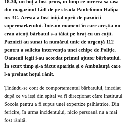
18.30, un hoț a fost prins, în timp ce încerca să iasă
din magazinul Lidl de pe strada Pantelimon Halipa
nr. 3C. Acesta a fost inițial oprit de paznicii
supermarketului. Într-un moment în care aceștia nu
erau atenți bărbatul s-a tăiat pe braț cu un cuțit.
Paznicii au sunat la numărul unic de urgență 112
pentru a solicita intervenția unei echipe de Poliție.
Oamenii legii i-au acordat primul ajutor bărbatului.
În scurt timp și-a făcut apariția și o Ambulanță care
l-a preluat hoțul rănit.
Ținându-se cont de comportamentul bărbatului, imediat
după ce va ieși din spital va fi direcționat către Institutul
Socola pentru a fi supus unei expertize psihiatrice. Din
fericire, în urma incidentului, nicio persoană nu a mai
fost rănită.