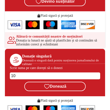
Devino susținător
Plată sigură și protejată
Alătură-te comunității noastre de susținători
Donația ta lunară ne ajută să planificăm și să continuăm să
informăm corect și echidistant
Donație singulară
Donează o singură dată pentru susținerea jurnalismului de
calitate
Scrie suma pe care dorești să o donezi
Donează
Plată sigură și protejată