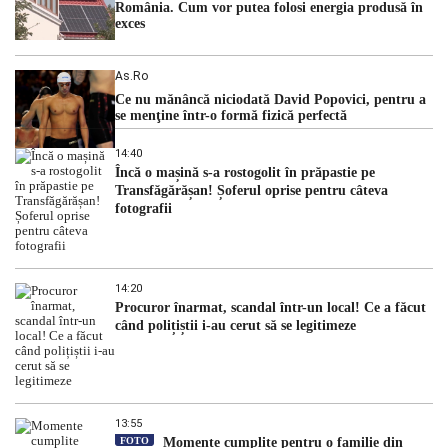
România. Cum vor putea folosi energia produsă în
exces
As.ro
Ce nu mănâncă niciodată David Popovici, pentru a
se menţine într-o formă fizică perfectă
14:40
Încă o mașină s-a rostogolit în prăpastie pe
Transfăgărășan! Șoferul oprise pentru câteva
fotografii
14:20
Procuror înarmat, scandal într-un local! Ce a făcut
când polițiștii i-au cerut să se legitimeze
13:55
FOTO
Momente cumplite pentru o familie din