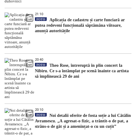
21:10
FOTO
Aplicația de cadastru și carte funciară ar
putea redeveni funcțională săptămâna viitoare,
anunță autoritățile
20:40
FOTO
Theo Rose, întreruptă în plin concert la
Nibiru. Ce s-a întâmplat pe scenă înainte ca artista
să împlinească 29 de ani
20:10
FOTO
Noi detalii oferite de fosta soție a lui Cătălin
Avramescu. „A agresat-o fizic, a trântit-o de pat, a
strâns-o de gât și a amenințat-o cu un cuțit”