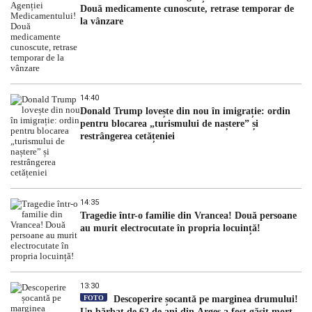
Două medicamente cunoscute, retrase temporar de
la vânzare
14:40
Donald Trump lovește din nou în imigrație: ordin
pentru blocarea „turismului de naștere” și
restrângerea cetățeniei
14:35
Tragedie într-o familie din Vrancea! Două persoane
au murit electrocutate în propria locuință!
13:30
FOTO
Descoperire șocantă pe marginea drumului!
Un bărbat de 62 de ani din Argeș a fost găsit mort