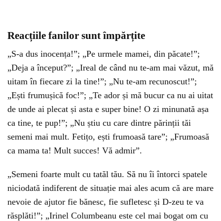
Reacțiile fanilor sunt împărțite
„S-a dus inocența!”; „Pe urmele mamei, din păcate!”;
„Deja a început?”; „Ireal de când nu te-am mai văzut, mă
uitam în fiecare zi la tine!”; „Nu te-am recunoscut!”;
„Ești frumușică foc!”; „Te ador și mă bucur ca nu ai uitat
de unde ai plecat și asta e super bine! O zi minunată așa
ca tine, te pup!”; „Nu știu cu care dintre părinții tăi
semeni mai mult. Fetițo, ești frumoasă tare”; „Frumoasă
ca mama ta! Mult succes! Vă admir”.
„Semeni foarte mult cu tatăl tău. Să nu îi întorci spatele
niciodată indiferent de situație mai ales acum că are mare
nevoie de ajutor fie bănesc, fie sufletesc și D-zeu te va
răsplăti!”; „Irinel Columbeanu este cel mai bogat om cu