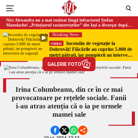
Nici Alexandra nu a mai rezistat lângă infractorul Ștefan
Manolache! „Prințișorul taximetriștilor” din Iași a divorţat după
doi ani de căsnicie
Breaking News
Incendiu de vegetație la
VIDEO
Dobrovăț! Flăcările au cuprins 5.000 de
metri pătrați, iar pompierii au intervenit
de urgență
GALERIE FOTO
6
Irina Columbeanu, din ce în ce mai
provocatoare pe rețelele sociale. Fanii
i-au atras atenția că o ia pe urmele
mamei sale