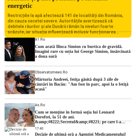
energetic
Restricțiile la apă afectează 141 de localități din România,
din cauza secetei severe. Autoritățile avertizează că
debitele râurilor și ale Dunării rămân la niveluri foarte
scăzute, iar situația influențează inclusiv funcționarea
Centralei Nucleare de la Cernavodă. România se confruntă
A1.ro
cu una dintre cele mai dificile perioade din punct de vedere
Cum arată Ilinca Simion cu burtica de gravidă.
hidrologic din ultimii ani. Lipsa […]
Imagini rare cu soția lui George Simion, însărcinată
a doua oară
Observatornews.ro
Mărturia Andreei, fetiţa găsită după 3 zile de
căutări în Bacău: "Am fost în parc, apoi la o fetiţă
acasă"
As.ro
Cum se menţine în formă soţia lui Leonard
Doroftei, la 51 de ani.
&amp;#8222;Secretul&amp;#8221; pe care l-a
dezvăluit
17:40
Decizie de ultimă oră a Agenției Medicamentului!