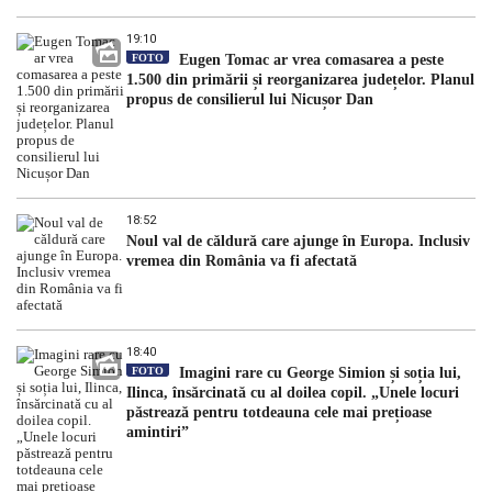
19:10
FOTO
Eugen Tomac ar vrea comasarea a peste
1.500 din primării și reorganizarea județelor. Planul
propus de consilierul lui Nicușor Dan
18:52
Noul val de căldură care ajunge în Europa. Inclusiv
vremea din România va fi afectată
18:40
FOTO
Imagini rare cu George Simion și soția lui,
Ilinca, însărcinată cu al doilea copil. „Unele locuri
păstrează pentru totdeauna cele mai prețioase
amintiri”