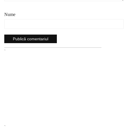
Nume
`
`