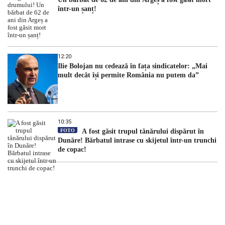
într-un șanț!
12:20
Ilie Bolojan nu cedează în fața sindicatelor: „Mai
mult decât își permite România nu putem da”
10:35
FOTO
A fost găsit trupul tânărului dispărut în
Dunăre! Bărbatul intrase cu skijetul într-un trunchi
de copac!