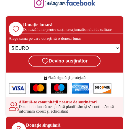
Donație lunară
Donează lunar pentru susținerea jurnalismului de calitate
Alege suma pe care dorești să o donezi lunar
Devino susținător
Plată sigură și protejată
Alătură-te comunității noastre de susținători
Donația ta lunară ne ajută să planificăm și să continuăm să
informăm corect și echidistant
Donație singulară