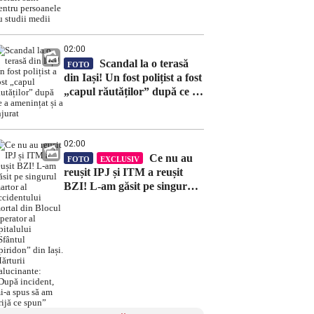
persoanele cu studii medii
02:00
Scandal la o terasă
FOTO
din Iași! Un fost polițist a fost
„capul răutăților” după ce a
amenințat și a înjurat
02:00
Ce nu au
FOTO
EXCLUSIV
reușit IPJ și ITM a reușit
BZI! L-am găsit pe singurul
martor al accidentului mortal
din Blocul Operator al
Spitalului „Sfântul Spiridon”
din Iași. Mărturii
halucinante: „După incident,
mi-a spus să am grijă ce
spun”