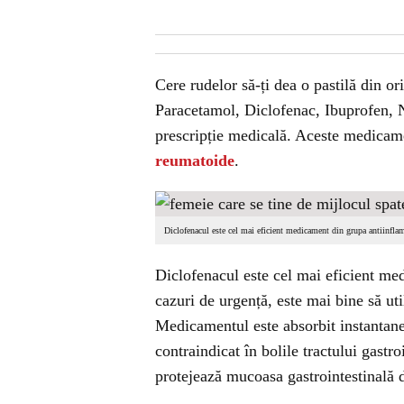
Cere rudelor să-ți dea o pastilă din o
Paracetamol, Diclofenac, Ibuprofen, N
prescripție medicală. Aceste medicame
reumatoide
.
Diclofenacul este cel mai eficient medicament din grupa antiinflam
Diclofenacul este cel mai eficient m
cazuri de urgență, este mai bine să ut
Medicamentul este absorbit instantane
contraindicat în bolile tractului gastr
protejează mucoasa gastrointestinală d