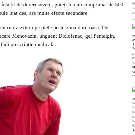
 însoțit de dureri severe, puteți lua un comprimat de 500
uie luat des, are multe efecte secundare.
entru uz extern pe piele peste zona dureroasă. De
frecare Menovazin, unguent Diclofenac, gel Pentalgin,
fără prescripție medicală.