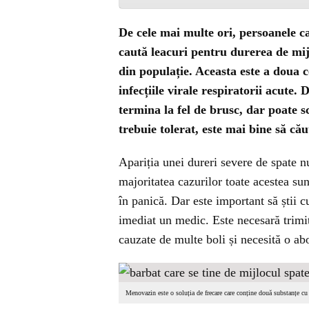
De cele mai multe ori, persoanele c
caută leacuri pentru durerea de mij
din populație. Aceasta este a doua 
infecțiile virale respiratorii acute.
termina la fel de brusc, dar poate s
trebuie tolerat, este mai bine să că
Apariția unei dureri severe de spate n
majoritatea cazurilor toate acestea sun
în panică. Dar este important să știi c
imediat un medic. Este necesară trimit
cauzate de multe boli și necesită o abo
Menovazin este o soluția de frecare care conține două substanțe cu 