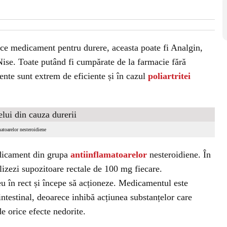
rice medicament pentru durere, aceasta poate fi Analgin,
ise. Toate putând fi cumpărate de la farmacie fără
nte sunt extrem de eficiente și în cazul
poliartritei
atoarelor nesteroidiene
edicament din grupa
antiinflamatoarelor
nesteroidiene. În
ilizezi supozitoare rectale de 100 mg fiecare.
u în rect și începe să acționeze. Medicamentul este
ointestinal, deoarece inhibă acțiunea substanțelor care
e orice efecte nedorite.