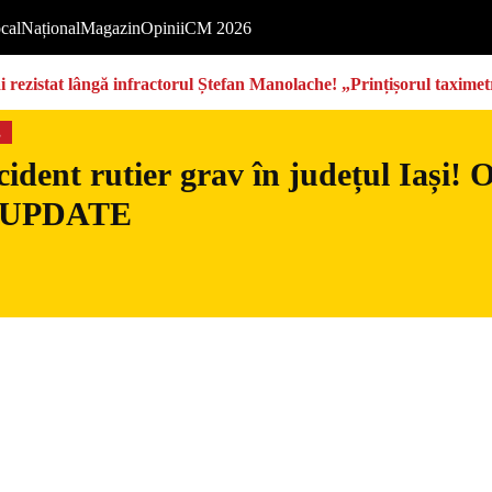
cal
Național
Magazin
Opinii
CM 2026
rezistat lângă infractorul Ștefan Manolache! „Prințișorul taximetri
s
ident rutier grav în județul Iași!
– UPDATE