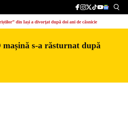
știlor” din Iași a divorţat după doi ani de căsnicie
 O mașină s-a răsturnat după