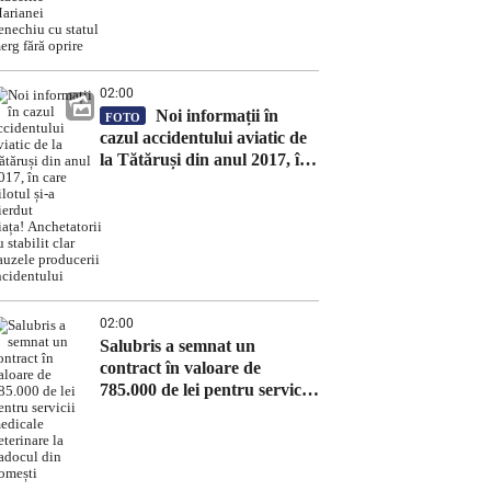
merg fără oprire
02:00
Noi informații în
FOTO
cazul accidentului aviatic de
la Tătăruși din anul 2017, în
care pilotul și-a pierdut
viața! Anchetatorii au stabilit
clar cauzele producerii
incidentului
02:00
Salubris a semnat un
contract în valoare de
785.000 de lei pentru servicii
medicale veterinare la
Padocul din Tomești