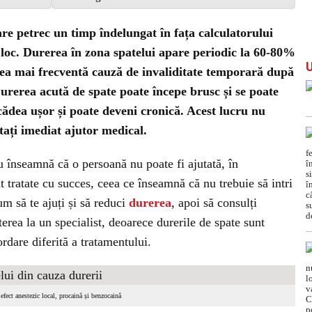
are petrec un timp îndelungat în fața calculatorului
loc. Durerea în zona spatelui apare periodic la 60-80%
cea mai frecventă cauză de invaliditate temporară după
 Durerea acută de spate poate începe brusc și se poate
cădea ușor și poate deveni cronică. Acest lucru nu
utați imediat ajutor medical.
u înseamnă că o persoană nu poate fi ajutată, în
t tratate cu succes, ceea ce înseamnă că nu trebuie să intri
um să te ajuți și să reduci
durerea
, apoi să consulți
erea la un specialist, deoarece durerile de spate sunt
rdare diferită a tratamentului.
efect anestezic local, procaină și benzocaină