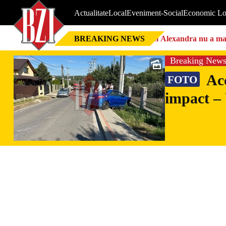
Actualitate
Local
Eveniment-Social
Economic Lo
BREAKING NEWS
Nici Alexandra nu a mai 
Breaking New
Acc
FOTO
impact 