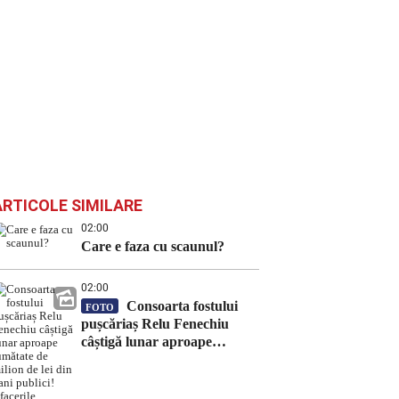
ARTICOLE SIMILARE
02:00
Care e faza cu scaunul?
02:00
Consoarta fostului
FOTO
pușcăriaș Relu Fenechiu
câștigă lunar aproape
jumătate de milion de lei din
bani publici! Afacerile
Marianei Fenechiu cu statul