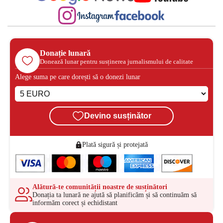
Donație lunară
Donează lunar pentru susținerea jurnalismului de calitate
Alege suma pe care dorești să o donezi lunar
Devino susținător
Plată sigură și protejată
Alătură-te comunității noastre de susținători
Donația ta lunară ne ajută să planificăm și să continuăm să
informăm corect și echidistant