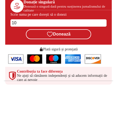
Donație singulară
Donează o singură dată pentru susținerea jurnalismului de
calitate
Scrie suma pe care dorești să o donezi
Donează
Plată sigură și protejată
Contribuția ta face diferența
Ne ajuți să rămânem independenți și să aducem informații de
care ai nevoie