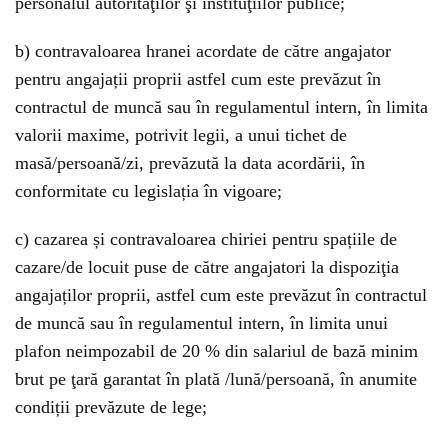
personalul autorităţilor şi instituţiilor publice;
b) contravaloarea hranei acordate de către angajator
pentru angajații proprii astfel cum este prevăzut în
contractul de muncă sau în regulamentul intern, în limita
valorii maxime, potrivit legii, a unui tichet de
masă/persoană/zi, prevăzută la data acordării, în
conformitate cu legislația în vigoare;
c) cazarea și contravaloarea chiriei pentru spațiile de
cazare/de locuit puse de către angajatori la dispoziţia
angajaților proprii, astfel cum este prevăzut în contractul
de muncă sau în regulamentul intern, în limita unui
plafon neimpozabil de 20 % din salariul de bază minim
brut pe ţară garantat în plată /lună/persoană, în anumite
condiții prevăzute de lege;