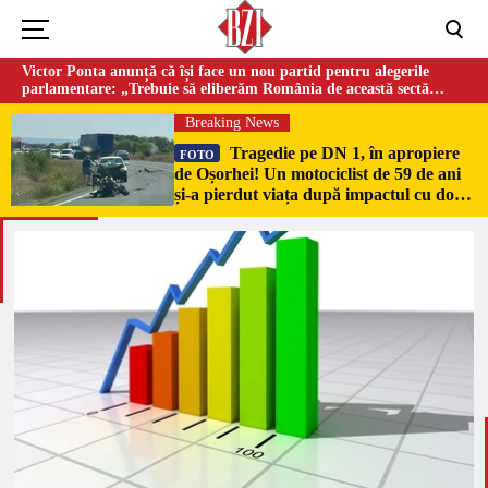
Victor Ponta anunță că își face un nou partid pentru alegerile
parlamentare: „Trebuie să eliberăm România de această sectă
globalistă”
Breaking News
Tragedie pe DN 1, în apropiere
FOTO
de Oșorhei! Un motociclist de 59 de ani
și-a pierdut viața după impactul cu două
mașini!