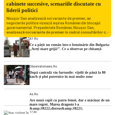
cabinete succesive, scenariile discutate cu
liderii politici
Nicușor Dan analizează noi variante de premier, iar
negocierile politice vizează ieșirea României din blocajul
guvernamental. Președintele României, Nicușor Dan,
analizează noi variante de premier în cadrul consultărilor cu
liderii politici. Ciprian Ciucu vorbește despre scenariul unui
A1.ro
guvern tehnocrat și despre posibilitatea a două cabinete
Ce a pățit un român într-o benzinărie din Bulgaria:
succesive. Nicușor Dan analizează noi variante de premier
„Aveți mare grijă!”. Ce a observat pe chitanță
România traversează […]
Observatornews.ro
După caniculă vin furtunile: vijelii de până la 80
km/h și ploi puternice în mai multe zone
As.ro
Are nouă copii cu patru femei, dar e măcinat de un
mare regret. Marea dragoste l-a
&amp;#8222;distrus&amp;#8221;
17:44