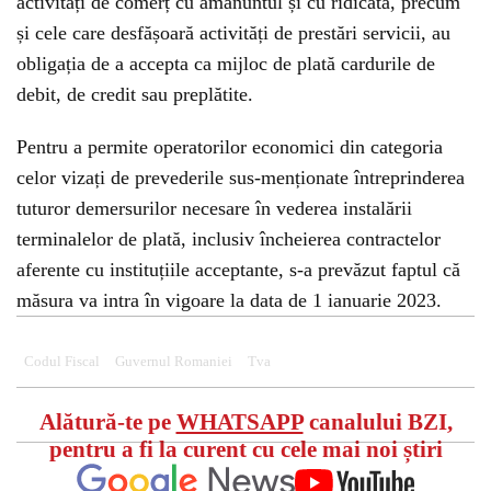
activități de comerț cu amănuntul și cu ridicata, precum
și cele care desfășoară activități de prestări servicii, au
obligația de a accepta ca mijloc de plată cardurile de
debit, de credit sau preplătite.
Pentru a permite operatorilor economici din categoria
celor vizați de prevederile sus-menționate întreprinderea
tuturor demersurilor necesare în vederea instalării
terminalelor de plată, inclusiv încheierea contractelor
aferente cu instituțiile acceptante, s-a prevăzut faptul că
măsura va intra în vigoare la data de 1 ianuarie 2023.
Codul Fiscal
Guvernul Romaniei
Tva
Alătură-te pe
WHATSAPP
canalului BZI,
pentru a fi la curent cu cele mai noi știri