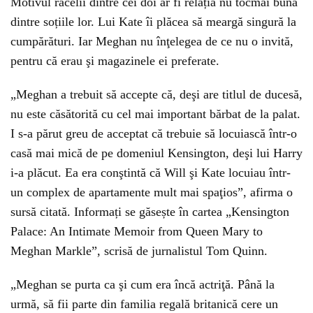
Motivul răcelii dintre cei doi ar fi relația nu tocmai bună
dintre soțiile lor. Lui Kate îi plăcea să meargă singură la
cumpărături. Iar Meghan nu înţelegea de ce nu o invită,
pentru că erau şi magazinele ei preferate.
„Meghan a trebuit să accepte că, deşi are titlul de ducesă,
nu este căsătorită cu cel mai important bărbat de la palat.
I s-a părut greu de acceptat că trebuie să locuiască într-o
casă mai mică de pe domeniul Kensington, deşi lui Harry
i-a plăcut. Ea era conştintă că Will şi Kate locuiau într-
un complex de apartamente mult mai spaţios”, afirma o
sursă citată. Informați se găsește în cartea „Kensington
Palace: An Intimate Memoir from Queen Mary to
Meghan Markle”, scrisă de jurnalistul Tom Quinn.
„Meghan se purta ca şi cum era încă actriţă. Până la
urmă, să fii parte din familia regală britanică cere un