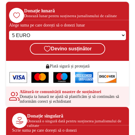
Donație lunară
Donează lunar pentru susținerea jurnalismului de calitate
Alege suma pe care dorești să o donezi lunar
Devino susținător
Plată sigură și protejată
Alătură-te comunității noastre de susținători
Donația ta lunară ne ajută să planificăm și să continuăm să
informăm corect și echidistant
Donație singulară
Donează o singură dată pentru susținerea jurnalismului de
calitate
Scrie suma pe care dorești să o donezi