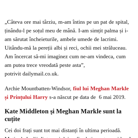
„Câteva ore mai târziu, m-am întins pe un pat de spital,
ținându-l pe soțul meu de mână. I-am simțit palma și i-
am sărutat încheieturile, ambele umede de lacrimi.
Uitându-mă la pereții albi și reci, ochii mei străluceau.
Am încercat să-mi imaginez cum ne-am vindeca, cum
am putea trece vreodată peste asta”,
potrivit dailymail.co.uk.
Archie Mountbatten-Windsor,
fiul lui Meghan Markle
și Prințului Harry
s-a născut pe data de 6 mai 2019.
Kate Middleton şi Meghan Markle sunt la
cuțite
Cei doi frați sunt tot mai distanți în ultima perioadă.