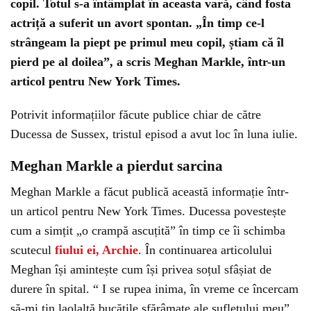
copil. Totul s-a întâmplat în aceasta vară, când fosta
actriță a suferit un avort spontan. „În timp ce-l
strângeam la piept pe primul meu copil, știam că îl
pierd pe al doilea”, a scris Meghan Markle, într-un
articol pentru New York Times.
Potrivit informațiilor făcute publice chiar de către
Ducessa de Sussex, tristul episod a avut loc în luna iulie.
Meghan Markle a pierdut sarcina
Meghan Markle a făcut publică această informație într-
un articol pentru New York Times. Ducessa povestește
cum a simțit „o crampă ascuțită” în timp ce îi schimba
scutecul
fiului ei, Archie
. În continuarea articolului
Meghan își amintește cum își privea soțul sfâșiat de
durere în spital. “ I se rupea inima, în vreme ce încercam
să-mi țin laolaltă bucățile sfărâmate ale sufletului meu”,