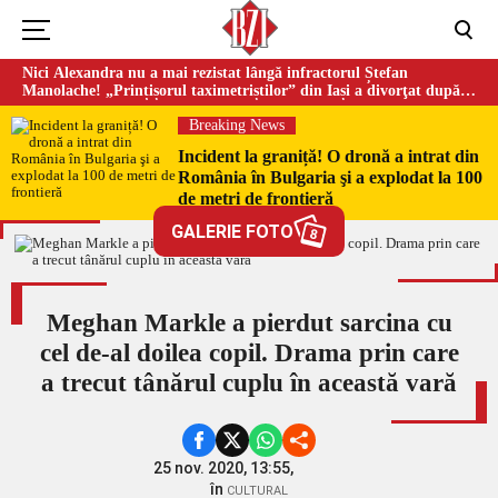
Nici Alexandra nu a mai rezistat lângă infractorul Ștefan
Manolache! „Prințișorul taximetriștilor” din Iași a divorţat după
doi ani de căsnicie
Breaking News
Incident la graniță! O dronă a intrat din
România în Bulgaria şi a explodat la 100
de metri de frontieră
GALERIE FOTO
8
Meghan Markle a pierdut sarcina cu
cel de-al doilea copil. Drama prin care
a trecut tânărul cuplu în această vară
25 nov. 2020, 13:55,
în
CULTURAL