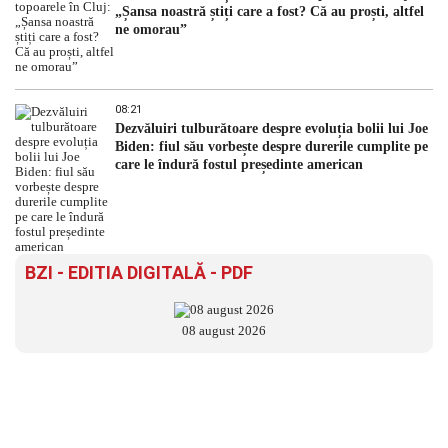
„Șansa noastră știți care a fost? Că au proști, altfel
ne omorau”
08:21
Dezvăluiri tulburătoare despre evoluția bolii lui Joe
Biden: fiul său vorbește despre durerile cumplite pe
care le îndură fostul președinte american
BZI - EDITIA DIGITALĂ - PDF
08 august 2026