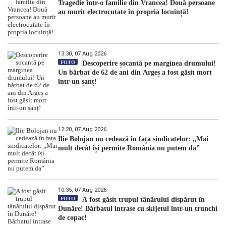
Tragedie într-o familie din Vrancea! Două persoane
au murit electrocutate în propria locuință!
13:30, 07 Aug 2026
FOTO
Descoperire șocantă pe marginea drumului!
Un bărbat de 62 de ani din Argeș a fost găsit mort
într-un șanț!
12:20, 07 Aug 2026
Ilie Bolojan nu cedează în fața sindicatelor: „Mai
mult decât își permite România nu putem da”
10:35, 07 Aug 2026
FOTO
A fost găsit trupul tânărului dispărut în
Dunăre! Bărbatul intrase cu skijetul într-un trunchi
de copac!