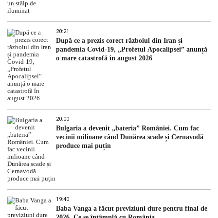
20:21
După ce a prezis corect războiul din Iran și
pandemia Covid-19, „Profetul Apocalipsei” anunță
o mare catastrofă în august 2026
20:00
Bulgaria a devenit „bateria” României. Cum fac
vecinii milioane când Dunărea scade și Cernavodă
produce mai puțin
19:40
Baba Vanga a făcut previziuni dure pentru final de
2026. Ce se întâmplă cu România