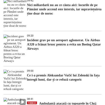
09:42
Nici miliardarii nu au ce căuta aici: locurile de pe
Pământ unde accesul este interzis, iar supraviețuirea
ține doar de noroc
09:20
Incident grav pe un aeroport aglomerat. Un Airbus
A320 a frânat brusc pentru a evita un Boeing Qatar
Airways
09:00
Ce i-a promis Aleksandar Vučić lui Zelenski în fața
întregii lumi, dar și ce refuză categoric
08:41
VIDEO
Ambulanță atacată cu topoarele în Cluj: