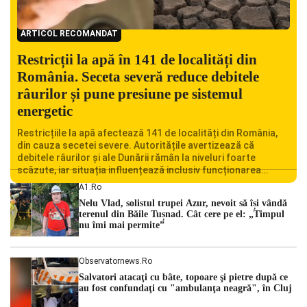
ARTICOL RECOMANDAT
Restricții la apă în 141 de localități din
România. Seceta severă reduce debitele
râurilor și pune presiune pe sistemul
energetic
Restricțiile la apă afectează 141 de localități din România,
din cauza secetei severe. Autoritățile avertizează că
debitele râurilor și ale Dunării rămân la niveluri foarte
scăzute, iar situația influențează inclusiv funcționarea
Centralei Nucleare de la Cernavodă. România se confruntă
A1.ro
cu una dintre cele mai dificile perioade din punct de vedere
Nelu Vlad, solistul trupei Azur, nevoit să își vândă
hidrologic din ultimii ani. Lipsa […]
terenul din Băile Tușnad. Cât cere pe el: „Timpul
nu îmi mai permite”
Observatornews.ro
Salvatori atacaţi cu bâte, topoare şi pietre după ce
au fost confundaţi cu "ambulanţa neagră", în Cluj