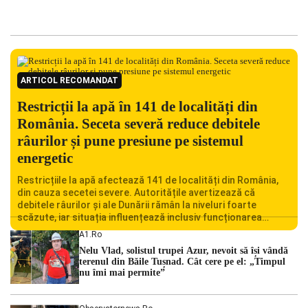
ARTICOL RECOMANDAT
Restricții la apă în 141 de localități din
România. Seceta severă reduce debitele
râurilor și pune presiune pe sistemul
energetic
Restricțiile la apă afectează 141 de localități din România,
din cauza secetei severe. Autoritățile avertizează că
debitele râurilor și ale Dunării rămân la niveluri foarte
scăzute, iar situația influențează inclusiv funcționarea
Centralei Nucleare de la Cernavodă. România se confruntă
A1.ro
cu una dintre cele mai dificile perioade din punct de vedere
Nelu Vlad, solistul trupei Azur, nevoit să își vândă
hidrologic din ultimii ani. Lipsa […]
terenul din Băile Tușnad. Cât cere pe el: „Timpul
nu îmi mai permite”