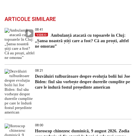
ARTICOLE SIMILARE
08:41
VIDEO
Ambulanță atacată cu topoarele în Cluj:
„Șansa noastră știți care a fost? Că au proști, altfel
ne omorau”
08:21
Dezvăluiri tulburătoare despre evoluția bolii lui Joe
Biden: fiul său vorbește despre durerile cumplite pe
care le îndură fostul președinte american
08:00
Horoscop chinezesc duminică, 9 august 2026. Zodia