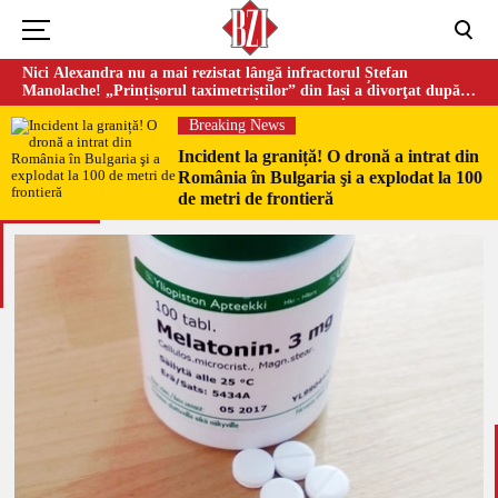
Nici Alexandra nu a mai rezistat lângă infractorul Ștefan
Manolache! „Prințișorul taximetriștilor” din Iași a divorţat după
doi ani de căsnicie
Breaking News
Incident la graniță! O dronă a intrat din
România în Bulgaria şi a explodat la 100
de metri de frontieră