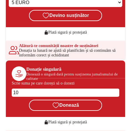
Devino susținător
Plată sigură și protejată
Alătură-te comunității noastre de susținători
Donația ta lunară ne ajută să planificăm și să continuăm să
informăm corect și echidistant
Donație singulară
Donează o singură dată pentru susținerea jurnalismului de
calitate
Scrie suma pe care dorești să o donezi
Donează
Plată sigură și protejată