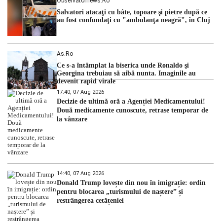
Observatornews.ro
Salvatori atacaţi cu bâte, topoare şi pietre după ce
au fost confundaţi cu "ambulanţa neagră", în Cluj
As.ro
Ce s-a întâmplat la biserica unde Ronaldo şi
Georgina trebuiau să aibă nunta. Imaginile au
devenit rapid virale
17:40, 07 Aug 2026
Decizie de ultimă oră a Agenției Medicamentului!
Două medicamente cunoscute, retrase temporar de
la vânzare
14:40, 07 Aug 2026
Donald Trump lovește din nou în imigrație: ordin
pentru blocarea „turismului de naștere” și
restrângerea cetățeniei