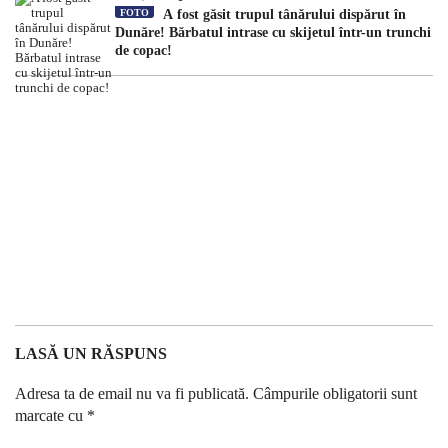
FOTO
A fost găsit trupul tânărului dispărut în
Dunăre! Bărbatul intrase cu skijetul într-un trunchi
de copac!
LASĂ UN RĂSPUNS
Adresa ta de email nu va fi publicată.
Câmpurile obligatorii sunt
marcate cu
*