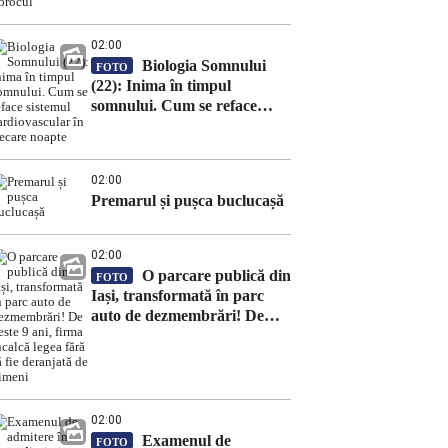
02:00
Biologia Somnului
FOTO
(22): Inima în timpul
somnului. Cum se reface
sistemul cardiovascular în
fiecare noapte
02:00
Premarul și pușca buclucașă
02:00
O parcare publică din
FOTO
Iași, transformată în parc
auto de dezmembrări! De
peste 9 ani, firma încalcă
legea fără să fie deranjată de
nimeni
02:00
Examenul de
FOTO