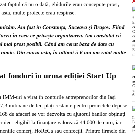
zat faptul că nu o dată, ghidurile erau concepute prost,
a asta, multe proiecte erau respinse.
ganizăm. Am fost în Constanța, Suceava și Brașov. Fiind
ucru în ceea ce privește organizarea. Am constatat că
l mai prost posibil. Când am cerut baza de date cu
m nimic. Din cauza asta, în ultimii 5-6 ani am ratat multe
at fonduri în urma ediției Start Up
u IMM-uri a virat în conturile antreprenorilor din Iași
7,3 milioane de lei, plăți restante pentru proiectele depuse
8 de afaceri se vor dezvolta cu ajutorul banilor obținuți
roiect eligibil la finanțare valorează 44.000 de euro, iar
omeniile comerț, HoReCa sau confecții. Printre firmele din