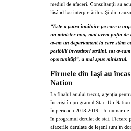
mediul de afaceri. Consultanții au acu
lăsând loc interpretărilor. Și din cauz
”Este a patra întâlnire pe care o or
un minister nou, mai avem puțin de l
avem un departament la care stăm ce
posibilii investitori străini, nu avea
oportunități”, a mai spus ministrul.
Firmele din Iași au încas
Nation
La finalul anului trecut, agenția pentr
înscriși în programul Start-Up Nation 
în perioada 2018-2019. Un număr de 16
în programul derulat de stat. Fiecare p
afacerile derulate de ieșeni sunt în d