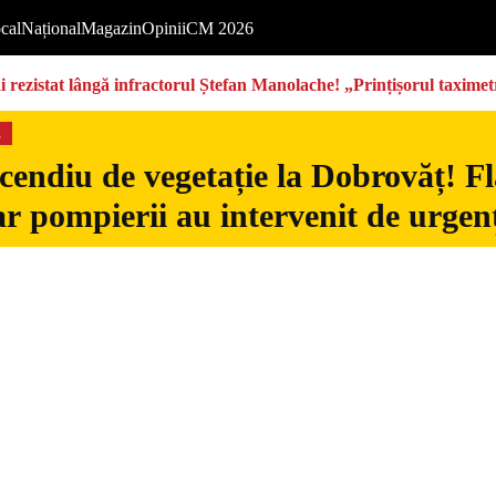
cal
Național
Magazin
Opinii
CM 2026
rezistat lângă infractorul Ștefan Manolache! „Prințișorul taximetri
s
cendiu de vegetație la Dobrovăț! Fl
iar pompierii au intervenit de urgen