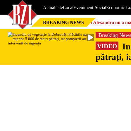
Actualitate
Local
Eveniment-Social
Economic Lo
BREAKING NEWS
Nici Alexandra nu a mai 
Breaking New
In
VIDEO
pătrați, 