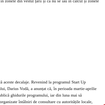
în zonele din vestul țării și că nu se iau în calcul și zonele
că aceste decalaje. Revenind la programul Start Up
ului, Darius Vodă, a anunțat că, în perioada martie-aprilie
ublică ghidurile programului, iar din luna mai să
ganizate întâlniri de consultare cu autoritățile locale,