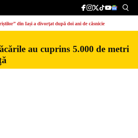
știlor” din Iași a divorţat după doi ani de căsnicie
ăcările au cuprins 5.000 de metri
ță