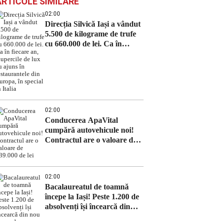
ARTICOLE SIMILARE
02:00
Direcția Silvică Iași a vândut
5.500 de kilograme de trufe
cu 660.000 de lei. Ca în
fiecare an, ciupercile de lux
au ajuns în restaurantele din
Europa, în special în Italia
02:00
Conducerea ApaVital
cumpără autovehicule noi!
Contractul are o valoare de
639.000 de lei
02:00
Bacalaureatul de toamnă
începe la Iași! Peste 1.200 de
absolvenți își încearcă din
nou norocul