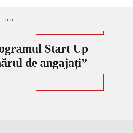
” – FOTO
programul Start Up
ărul de angajați” –