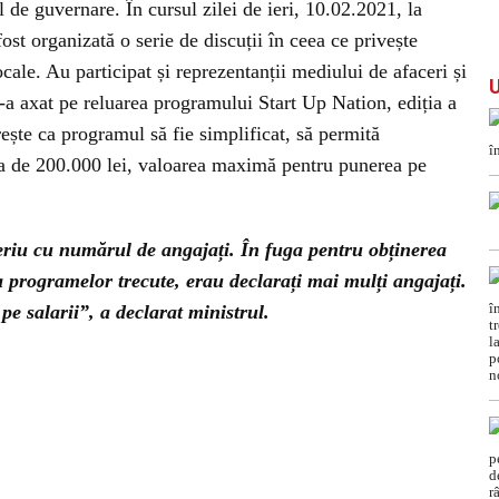
 de guvernare. În cursul zilei de ieri, 10.02.2021, la
st organizată o serie de discuții în ceea ce privește
cale. Au participat și reprezentanții mediului de afaceri și
i s-a axat pe reluarea programului Start Up Nation, ediția a
rește ca programul să fie simplificat, să permită
ma de 200.000 lei, valoarea maximă pentru punerea pe
eriu cu numărul de angajați. În fuga pentru obținerea
 programelor trecute, erau declarați mai mulți angajați.
pe salarii”, a declarat ministrul.