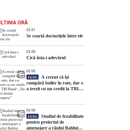
ULTIMA ORĂ
02:01
Se ceartă doctorițele între ele
02:00
Cică ăsta-i adevărul
02:00
A crezut că își
FOTO
cumpără boiler în rate, dar s-
a trezit cu un credit la TBI
Bank! „Nu pot dormi
noaptea”
02:00
Studiul de fezabilitate
FOTO
pentru proiectul de
amenajare a râului Bahlui