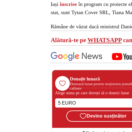
Iași
înscrise
în program cu proiecte eli
stat, sunt Tytan Cover SRL, Tiana M
Rămâne de văzut dacă ministrul Daniel
Alătură-te pe
WHATSAPP
can
Donație lunară
Donează lunar pentru susținerea jurnal
calitate
Alege suma pe care dorești să o donezi lunar
Devino susținător