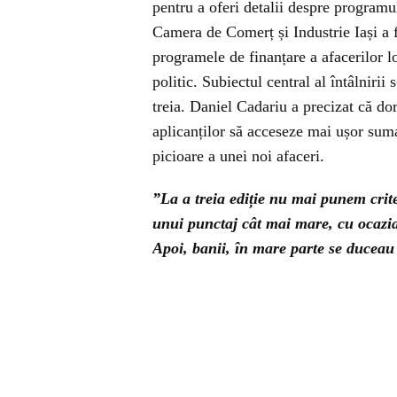
pentru a oferi detalii despre programul
Camera de Comerț și Industrie Iași a fo
programele de finanțare a afacerilor lo
politic. Subiectul central al întâlniri
treia. Daniel Cadariu a precizat că do
aplicanților să acceseze mai ușor su
picioare a unei noi afaceri.
”La a treia ediție nu mai punem crit
unui punctaj cât mai mare, cu ocazia
Apoi, banii, în mare parte se duceau 