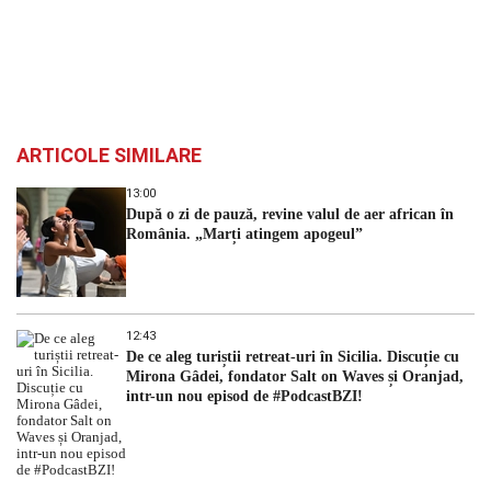
ARTICOLE SIMILARE
13:00
După o zi de pauză, revine valul de aer african în
România. „Marți atingem apogeul”
12:43
De ce aleg turiștii retreat-uri în Sicilia. Discuție cu
Mirona Gâdei, fondator Salt on Waves și Oranjad,
intr-un nou episod de #PodcastBZI!