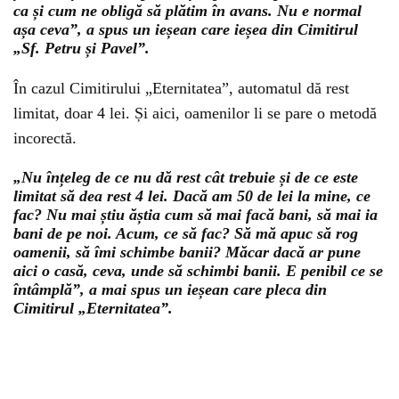
ca și cum ne obligă să plătim în avans. Nu e normal
așa ceva”, a spus un ieșean care ieșea din Cimitirul
„Sf. Petru și Pavel”.
În cazul Cimitirului „Eternitatea”, automatul dă rest
limitat, doar 4 lei. Și aici, oamenilor li se pare o metodă
incorectă.
„Nu înțeleg de ce nu dă rest cât trebuie și de ce este
limitat să dea rest 4 lei. Dacă am 50 de lei la mine, ce
fac? Nu mai știu ăștia cum să mai facă bani, să mai ia
bani de pe noi. Acum, ce să fac? Să mă apuc să rog
oamenii, să îmi schimbe banii? Măcar dacă ar pune
aici o casă, ceva, unde să schimbi banii. E penibil ce se
întâmplă”, a mai spus un ieșean care pleca din
Cimitirul „Eternitatea”.