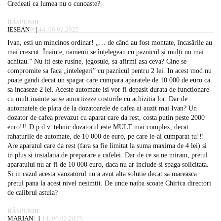
Credeati ca lumea nu o cunoaste?
RĂSPUNDE
IESEAN
09:44, 06.02.2025
Ivan, esti un mincinos ordinar! „… de când au fost montate, încasările au
mai crescut. Înainte, oamenii se înțelegeau cu paznicul și mulți nu mai
achitau.” Nu iti este rusine, jegosule, sa afirmi asa ceva? Cine se
compromite sa faca „intelegeri” cu paznicul pentru 2 lei. In acest mod nu
poate gandi decat un spagar care cumpara aparatele de 10 000 de euro ca
sa incaseze 2 lei. Aceste automate isi vor fi depasit durata de functionare
cu mult inainte sa se amortizeze costurile cu achizitia lor. Dar de
automatele de plata de la dozatoarele de cafea ai auzit mai Ivan? Un
dozator de cafea prevazut cu aparat care da rest, costa putin peste 2000
euro!!! D.p.d.v. tehnic dozatorul este MULT mai complex, decat
rahaturile de automate, de 10 000 de euro, pe care le-ai cumparat tu!!!
Are aparatul care da rest (fara sa fie limitat la suma maxima de 4 lei) si
in plus si instalatia de preparare a cafelei. Dar de ce sa ne miram, pretul
aparatului nu ar fi de 10 000 euro, daca nu ar include si spaga solicitata.
Si in cazul acesta vanzatorul nu a avut alta solutie decat sa mareasca
pretul pana la acest nivel nesimtit. De unde naiba scoate Chirica directori
de calibrul astuia?
RĂSPUNDE
MARIAN
11:14, 06.02.2025