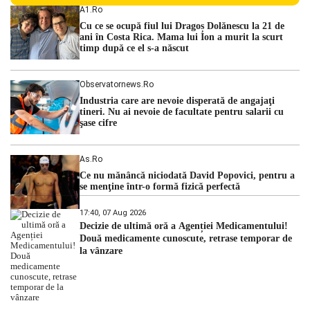
Centralei Nucleare de la Cernavodă. România se confruntă
A1.ro
cu una dintre cele mai dificile perioade din punct de vedere
Cu ce se ocupă fiul lui Dragoș Dolănescu la 21 de
hidrologic din ultimii ani. Lipsa […]
ani în Costa Rica. Mama lui Ion a murit la scurt
timp după ce el s-a născut
Observatornews.ro
Industria care are nevoie disperată de angajaţi
tineri. Nu ai nevoie de facultate pentru salarii cu
şase cifre
As.ro
Ce nu mănâncă niciodată David Popovici, pentru a
se menţine într-o formă fizică perfectă
17:40, 07 Aug 2026
Decizie de ultimă oră a Agenției Medicamentului!
Două medicamente cunoscute, retrase temporar de
la vânzare