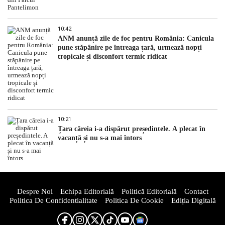
10:42
ANM anunță zile de foc pentru România: Canicula
pune stăpânire pe întreaga țară, urmează nopți
tropicale și disconfort termic ridicat
10:21
Țara căreia i-a dispărut președintele. A plecat în
vacanță și nu s-a mai întors
Despre Noi
Echipa Editorială
Politică Editorială
Contact
Politica De Confidentialitate
Politica De Cookie
Ediția Digitală