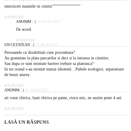
interziceti masinile in cimitir””””””””””””””””
RĂSPUNDE
ANONIM
11:18, 06.02.2025
De acord.
RĂSPUNDE
UN CETATEAN
14:13, 06.02.2025
Persoanele cu dizabilitati cum procedeaza?
Au gratuitate la plata parcarilor si deci si la intrarea in cimitire.
Sau dupa ce sunt montate bariere trebuie sa plateasca?
In tot orasul s-au montat numai idiotenii…Pubele ecologice, separatoare
de benzi aiurea.
RĂSPUNDE
ANONIM
16:42, 06.02.2025
ati votat chirica, luati chirica pe paine, ciocu mic, ne auzim peste 4 ani
RĂSPUNDE
LASĂ UN RĂSPUNS