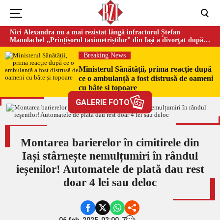
Nici Alexandra nu a mai rezistat lângă infractorul Ștefan
Manolache! „Prințișorul taximetriștilor” din Iași a divorţat după
doi ani de căsnicie
Breaking News
Ministerul Sănătății, prima reacție după
ce o ambulanță a fost distrusă de oameni
cu bâte și topoare
GALERIE FOTO
52
Montarea barierelor în cimitirele din
Iași stârnește nemulțumiri în rândul
ieșenilor! Automatele de plată dau rest
doar 4 lei sau deloc