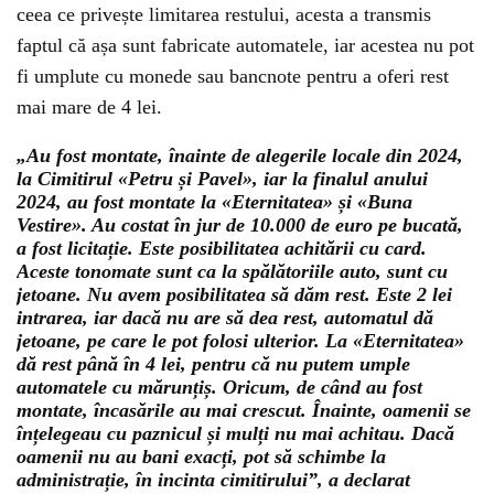
ceea ce privește limitarea restului, acesta a transmis
faptul că așa sunt fabricate automatele, iar acestea nu pot
fi umplute cu monede sau bancnote pentru a oferi rest
mai mare de 4 lei.
„Au fost montate, înainte de alegerile locale din 2024,
la Cimitirul «Petru și Pavel», iar la finalul anului
2024, au fost montate la «Eternitatea» și «Buna
Vestire». Au costat în jur de 10.000 de euro pe bucată,
a fost licitație. Este posibilitatea achitării cu card.
Aceste tonomate sunt ca la spălătoriile auto, sunt cu
jetoane. Nu avem posibilitatea să dăm rest. Este 2 lei
intrarea, iar dacă nu are să dea rest, automatul dă
jetoane, pe care le pot folosi ulterior. La «Eternitatea»
dă rest până în 4 lei, pentru că nu putem umple
automatele cu mărunțiș. Oricum, de când au fost
montate, încasările au mai crescut. Înainte, oamenii se
înțelegeau cu paznicul și mulți nu mai achitau. Dacă
oamenii nu au bani exacți, pot să schimbe la
administrație, în incinta cimitirului”, a declarat