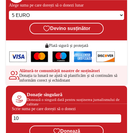
Alege suma pe care dorești să o donezi lunar
Devino susținător
Plată sigură și protejată
Alătură-te comunității noastre de susținători
Donația ta lunară ne ajută să planificăm și să continuăm să
informăm corect și echidistant
Donație singulară
Donează o singură dată pentru susținerea jurnalismului de
calitate
Scrie suma pe care dorești să o donezi
Donează