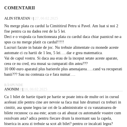
COMENTARII
ALIN STRATAN
08:27, 06.02.2025
Nu merge plata cu cardul la Cimititirul Petru si Pavel. Am luat si noi 2
fise pentru ca nu dadea rest de la 5 lei.
Deci e o vrajeala ca functioneaza plata cu cardul daca chiar paznicul ne-a
spus ca nu merge platit cu cardul!!!!!
Lucruri facute in bataie de joc. Nu trebuie alimentate cu monede aceste
automate ci cu hartii de 1 leu, 5 lei…..dar e grea matematica.
Vai de capul vostru. Si daca asa erau de la inceput setate aceste aparate,
ceea ce nu cred, era musai sa cumparati din astea???
10 000 euro aparatul plus barierele plus amenajarea…..cand va recuperati
banii??? Sau nu conteaza ca e fara numar….
RĂSPUNDE
ANONIM
09:16, 06.02.2025
Cu 1 bilet de hartie tiparit pe hartie se poate intra de multe ori in cursul
aceleasi zile pentru cine are nevoie sa faca mai lute drumuri cu treburi in
cimitir, asa spune legea iar cei de la administratie si cu vanzatoarea de
bilete recunosc ca asa este; acum ca ati abuzat cu automatele voastre cum
rezolvam asta? adica pentru fiecare drum la mormant sau la capela,
biserica in acea zi trebuie sa scot alt bilet? pentru ce incalcati legea?