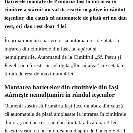
Barierele montate de Primăria Iași la intrarea în
cimitire a stârnit un val de reacții negative în rândul
ieșenilor, din cauză că automatele de plată ori nu dau
rest, ori dau rest doar 4 lei
În urma montării barierelor și automatelor de plată la
intrarea din cimitirele din Iași, au apărut și
nemulțumirile. Automatul de la Cimitirul „Sf. Petru și
Pavel” nu dă rest, iar cel de la „Eternitatea” are setată o
limită de rest de maximum 4 lei.
Montarea barierelor din cimitirele din Iași
stârnește nemulțumiri în rândul ieșenilor
Oamenii susțin că Primăria Iași face un abuz din cauză
că automatele de plată amplasate la intrarea în cimitirele
din oraș nu dau rest sau dau limitat, adică doar 4 lei.
Ieșenii susțin că nu întotdeauna dispun de bancnote de 1