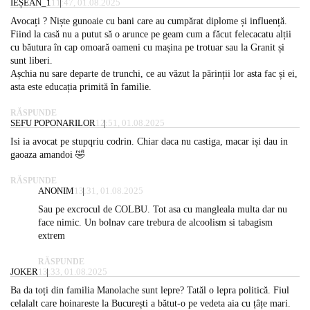
IEȘEAN_1
11:47, 01.08.2025
Avocați ? Niște gunoaie cu bani care au cumpărat diplome și influență.
Fiind la casă nu a putut să o arunce pe geam cum a făcut felecacatu alții
cu băutura în cap omoară oameni cu mașina pe trotuar sau la Granit și
sunt liberi.
Așchia nu sare departe de trunchi, ce au văzut la părinții lor asta fac și ei,
asta este educația primită în familie.
RĂSPUNDE
SEFU POPONARILOR
12:51, 01.08.2025
Isi ia avocat pe stupqriu codrin. Chiar daca nu castiga, macar iși dau in
gaoaza amandoi 🤣
RĂSPUNDE
ANONIM
13:31, 01.08.2025
Sau pe excrocul de COLBU. Tot asa cu mangleala multa dar nu
face nimic. Un bolnav care trebura de alcoolism si tabagism
extrem
RĂSPUNDE
JOKER
13:33, 01.08.2025
Ba da toți din familia Manolache sunt lepre? Tatăl o lepra politică. Fiul
celalalt care hoinareste la București a bătut-o pe vedeta aia cu țâțe mari.