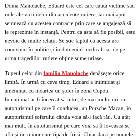
Doina Manolache, Eduard este cel care caută victime sau
rude ale victimelor din accidente rutiere, iar mai apoi
semnează cu acestea contracte prin care se angajează să
le reprezinte în instanță. Pentru ca asta să fie posibil, este
nevoie de multe relații. Se știe faptul că acesta are
conexiuni în poliție și în domeniul medical, iar de pe
urma tragediilor rutiere obține sume uriașe.
Tupeul celor din
familia Manolache
depășește orice
limită. În urmă cu ceva timp, Eduard a intimidat și
amenințat cu moartea un șofer în zona Copou.
Intenționat ar fi încercat să intre, de mai multe ori, cu
autoturismul pe care îl conducea, un Porsche Macan, în
autoturismul șoferului căruia voia să-i facă rău. Cu atât
mai mult, în autoturismul pe care voia să îl lovească se
afla și un minor care țipa de frică. Chiar dacă pe numele