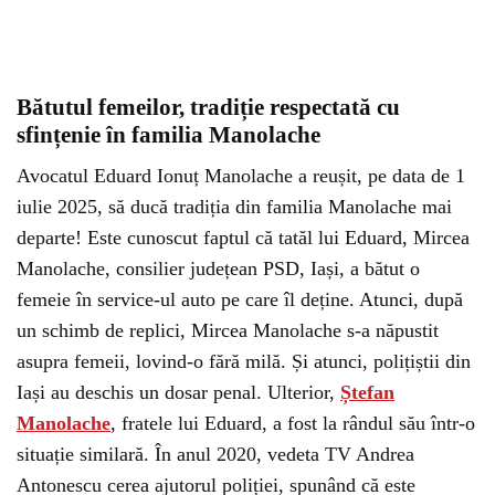
Bătutul femeilor, tradiție respectată cu
sfințenie în familia Manolache
Avocatul Eduard Ionuț Manolache a reușit, pe data de 1
iulie 2025, să ducă tradiția din familia Manolache mai
departe! Este cunoscut faptul că tatăl lui Eduard, Mircea
Manolache, consilier județean PSD, Iași, a bătut o
femeie în service-ul auto pe care îl deține. Atunci, după
un schimb de replici, Mircea Manolache s-a năpustit
asupra femeii, lovind-o fără milă. Și atunci, polițiștii din
Iași au deschis un dosar penal. Ulterior,
Ștefan
Manolache
, fratele lui Eduard, a fost la rândul său într-o
situație similară. În anul 2020, vedeta TV Andrea
Antonescu cerea ajutorul poliției, spunând că este