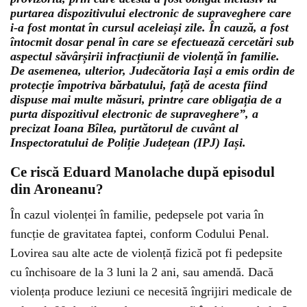
purtarea dispozitivului electronic de supraveghere care
i-a fost montat în cursul aceleiași zile. În cauză, a fost
întocmit dosar penal în care se efectuează cercetări sub
aspectul săvârșirii infracțiunii de violență în familie.
De asemenea, ulterior, Judecătoria Iași a emis ordin de
protecție împotriva bărbatului, față de acesta fiind
dispuse mai multe măsuri, printre care obligația de a
purta dispozitivul electronic de supraveghere”, a
precizat Ioana Bîlea, purtătorul de cuvânt al
Inspectoratului de Poliție Județean (IPJ) Iași.
Ce riscă Eduard Manolache după episodul
din Aroneanu?
În cazul violenței în familie, pedepsele pot varia în
funcție de gravitatea faptei, conform Codului Penal.
Lovirea sau alte acte de violență fizică pot fi pedepsite
cu închisoare de la 3 luni la 2 ani, sau amendă. Dacă
violența produce leziuni ce necesită îngrijiri medicale de