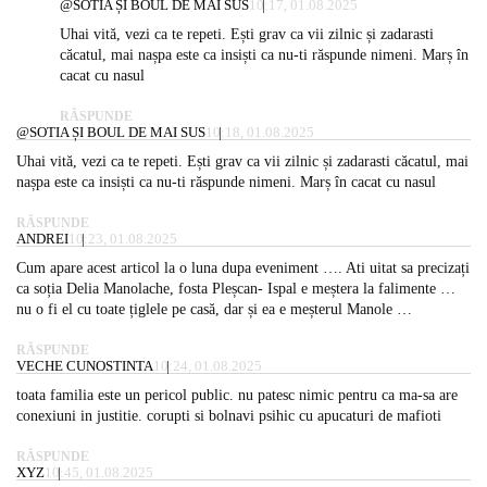
@SOTIA ȘI BOUL DE MAI SUS
10:17, 01.08.2025
Uhai vită, vezi ca te repeti. Ești grav ca vii zilnic și zadarasti
căcatul, mai nașpa este ca insiști ca nu-ti răspunde nimeni. Marș în
cacat cu nasul
RĂSPUNDE
@SOTIA ȘI BOUL DE MAI SUS
10:18, 01.08.2025
Uhai vită, vezi ca te repeti. Ești grav ca vii zilnic și zadarasti căcatul, mai
nașpa este ca insiști ca nu-ti răspunde nimeni. Marș în cacat cu nasul
RĂSPUNDE
ANDREI
10:23, 01.08.2025
Cum apare acest articol la o luna dupa eveniment …. Ati uitat sa precizați
ca soția Delia Manolache, fosta Pleșcan- Ispal e meștera la falimente …
nu o fi el cu toate țiglele pe casă, dar și ea e meșterul Manole …
RĂSPUNDE
VECHE CUNOSTINTA
10:24, 01.08.2025
toata familia este un pericol public. nu patesc nimic pentru ca ma-sa are
conexiuni in justitie. corupti si bolnavi psihic cu apucaturi de mafioti
RĂSPUNDE
XYZ
10:45, 01.08.2025