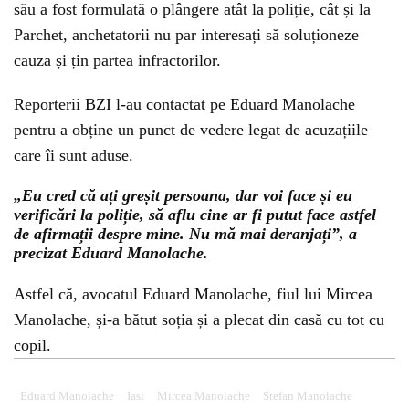
său a fost formulată o plângere atât la poliție, cât și la
Parchet, anchetatorii nu par interesați să soluționeze
cauza și țin partea infractorilor.
Reporterii BZI l-au contactat pe Eduard Manolache
pentru a obține un punct de vedere legat de acuzațiile
care îi sunt aduse.
„Eu cred că ați greșit persoana, dar voi face și eu
verificări la poliție, să aflu cine ar fi putut face astfel
de afirmații despre mine. Nu mă mai deranjați”, a
precizat Eduard Manolache.
Astfel că, avocatul Eduard Manolache, fiul lui Mircea
Manolache, și-a bătut soția și a plecat din casă cu tot cu
copil.
Eduard Manolache
Iasi
Mircea Manolache
Stefan Manolache