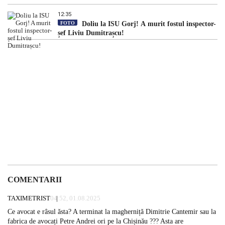
12:35
FOTO
Doliu la ISU Gorj! A murit fostul inspector-
șef Liviu Dumitrașcu!
COMENTARII
TAXIMETRIST
04:52, 01.08.2025
Ce avocat e râsul ăsta? A terminat la magherniță Dimitrie Cantemir sau la
fabrica de avocați Petre Andrei ori pe la Chișinău ??? Asta are