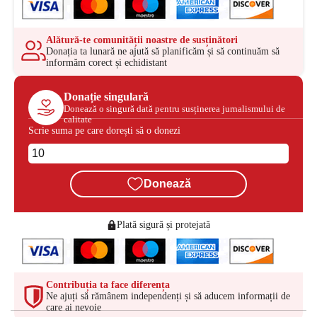
Alătură-te comunității noastre de susținători
Donația ta lunară ne ajută să planificăm și să continuăm să
informăm corect și echidistant
Donație singulară
Donează o singură dată pentru susținerea jurnalismului de
calitate
Scrie suma pe care dorești să o donezi
Donează
Plată sigură și protejată
Contribuția ta face diferența
Ne ajuți să rămânem independenți și să aducem informații de
care ai nevoie