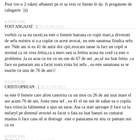
Pusi vre-o 2 raketi albanezi pe ei sa vezi ce liniste le da. Ii pregateste de
calugarie :)))
RĂSPUNDE
FOST ANGAJAT
11:20, 01.08.2025
vorbiti ca sa nu taceti,ea este o femeie batrana cu copii mari,a divortatr
de sefu noistru si s-a cuplat cu acest avocat, nu este sanatosa fiindca sefu
are 76de ani si ea 41 de anisi doi cpii,avocatu tanae ia fact un copil si
normal ca isi vrea fetita,ca a mers sasi ia fettita acasa nu cred ca este o
problema ,la ea acsa cu tot cu un om de 67 de ani ,ao,ul sia luat fetita .ca
face ea panaram asa a facut toata viata lui sefu , ea este sanatoasa sa se
marite cu unu de 76 de ani///
RĂSPUNDE
CRISTI OPREAN
11:33, 01.08.2025
ea este 0 femeie care afost castorita cu un mos cu 26 de ani mai mare el
are acum 76 de ani, fostu meu sef , ea 41 el un om de zahar ea o copila
fara viitor,la falimentat a ajus un sarac.Asa ca stati aproape il face ca la
nufaryl pe domnul avoctel ea facut o fata ea luat banuti ea cumarat
masina ii face casa sil si distruge .este o panarama eu stiu ce pateam noi
cu ea.
RĂSPUNDE