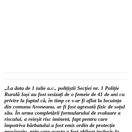
„La data de 1 iulie a.c., polițiștii Secției nr. 1 Poliție
Rurală Iași au fost sesizați de o femeie de 41 de ani cu
privire la faptul că, în timp ce s-ar fi aflat la locuința
din comuna Aroneanu, ar fi fost agresată fizic de soțul
său. În urma completării formularului de evaluare a
riscului, a reieșit risc iminent, fapt pentru care
împotriva bărbatului a fost emis ordin de protecție
provizoriu, prin care acesta a fost obligat inclusiv la