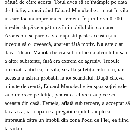
bătută de către acesta. Totul avea să se întâmple pe data
de 1 iulie, atunci când Eduard Manolache a intrat în vila
în care locuia împreună cu femeia. În jurul orei 01:00,
imediat după ce a pătruns în imobilul din comuna
Aroneanu, se pare că s-a năpustit peste aceasta și a
început să o lovească, aparent fără motiv. Nu este clar
dacă Eduard Manolache era sub influența alcoolului sau
a altor substanțe, însă era extrem de agresiv. Trebuie
precizat faptul că, în vilă, se afla și fetița celor doi, iar
aceasta a asistat probabil la tot scandalul. După câteva
minute de ceartă, Eduard Manolache i-a spus soției sale
să o îmbrace pe fetiță, pentru că el vrea să plece cu
aceasta din casă. Femeia, aflată sub teroare, a acceptat să
facă asta, iar după ce a pregătit copilul, au plecat
împreună către un imobil din zona Podu de Fier, ea fiind
la volan.