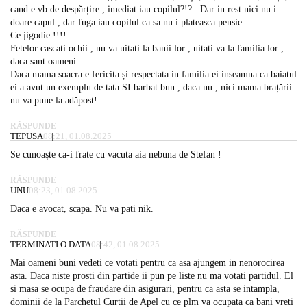
cand e vb de despărțire , imediat iau copilul?!? . Dar in rest nici nu i
doare capul , dar fuga iau copilul ca sa nu i plateasca pensie.
Ce jigodie !!!!
Fetelor cascati ochii , nu va uitati la banii lor , uitati va la familia lor ,
daca sant oameni.
Daca mama soacra e fericita și respectata in familia ei inseamna ca baiatul
ei a avut un exemplu de tata SI barbat bun , daca nu , nici mama brațării
nu va pune la adăpost!
RĂSPUNDE
TEPUSA
08:21, 01.08.2025
Se cunoaște ca-i frate cu vacuta aia nebuna de Stefan !
RĂSPUNDE
UNU
08:23, 01.08.2025
Daca e avocat, scapa. Nu va pati nik.
RĂSPUNDE
TERMINATI O DATA
08:42, 01.08.2025
Mai oameni buni vedeti ce votati pentru ca asa ajungem in nenorocirea
asta. Daca niste prosti din partide ii pun pe liste nu ma votati partidul. El
si masa se ocupa de fraudare din asigurari, pentru ca asta se intampla,
dominii de la Parchetul Curtii de Apel cu ce plm va ocupata ca bani vreti