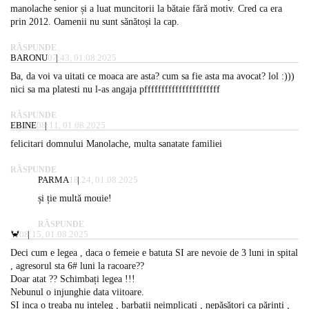
manolache senior și a luat muncitorii la bătaie fără motiv. Cred ca era
prin 2012. Oamenii nu sunt sănătoși la cap.
RĂSPUNDE
BARONU
07:43, 01.08.2025
Ba, da voi va uitati ce moaca are asta? cum sa fie asta ma avocat? lol :)))
nici sa ma platesti nu l-as angaja pffffffffffffffffffffff
RĂSPUNDE
EBINE
08:11, 01.08.2025
felicitari domnului Manolache, multa sanatate familiei
RĂSPUNDE
PARMA
18:24, 01.08.2025
și ție multă mouie!
RĂSPUNDE
🦀
08:15, 01.08.2025
Deci cum e legea , daca o femeie e batuta SI are nevoie de 3 luni in spital
, agresorul sta 6# luni la racoare??
Doar atat ?? Schimbați legea !!!
Nebunul o injunghie data viitoare.
SI inca o treaba nu inteleg , barbatii neimplicați , nepăsători ca părinți ,