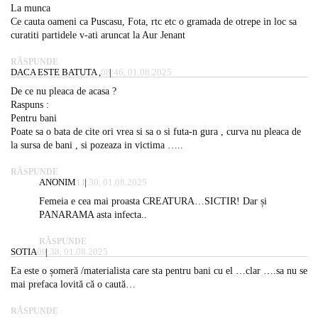
La munca
Ce cauta oameni ca Puscasu, Fota, rtc etc o gramada de otrepe in loc sa
curatiti partidele v-ati aruncat la Aur Jenant
RĂSPUNDE
DACA ESTE BATUTA ,
08:46, 01.08.2025
De ce nu pleaca de acasa ?
Raspuns :
Pentru bani
Poate sa o bata de cite ori vrea si sa o si futa-n gura , curva nu pleaca de
la sursa de bani , si pozeaza in victima …..
RĂSPUNDE
ANONIM
11:30, 01.08.2025
Femeia e cea mai proasta CREATURA…SICTIR! Dar și
PANARAMA asta infecta..
RĂSPUNDE
SOTIA
09:38, 01.08.2025
Ea este o șomeră /materialista care sta pentru bani cu el …clar ….sa nu se
mai prefaca lovită că o caută…
RĂSPUNDE