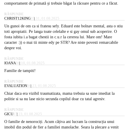
comportament de primată și trebuie băgat la răcoare pentru ce a făcut.
RĂSPUNDE
CHRIST12KING
05:31, 01.08.2025
Un gunoi de om ca si fratesu sefy. Eduard este bolnav mental, asta o stiu
toti apropiatii. Pe langa toate celelalte e si gay omul sub acoperire. O
fosta iubita i.a bagat chestii in c.u.r la cererea lui. Mare om! Mare
caracter :)) o mai tii minte edy pe STR? Are niste povesti remarcabile
despre voi.
RĂSPUNDE
IOANA
06:10, 01.08.2025
Familie de tampiti!
RĂSPUNDE
EVALUATION
06:23, 01.08.2025
Chiar daca era vizibil traumatizata, mama trebuia sa sune imediat la
politie si sa nu lase nicio secunda copilul doar cu tatal agresiv.
RĂSPUNDE
GICU
07:23, 01.08.2025
O familie de nenorociți. Acum câțiva ani lucram la construcția unui
imobil din podul de fier a familiei manolache. Seara la plecare a venit