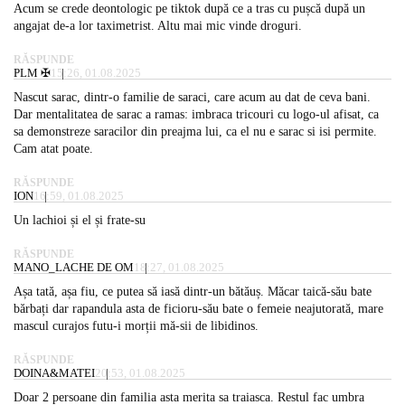
Acum se crede deontologic pe tiktok după ce a tras cu pușcă după un
angajat de-a lor taximetrist. Altu mai mic vinde droguri.
RĂSPUNDE
PLM ✠
15:26, 01.08.2025
Nascut sarac, dintr-o familie de saraci, care acum au dat de ceva bani.
Dar mentalitatea de sarac a ramas: imbraca tricouri cu logo-ul afisat, ca
sa demonstreze saracilor din preajma lui, ca el nu e sarac si isi permite.
Cam atat poate.
RĂSPUNDE
ION
16:59, 01.08.2025
Un lachioi și el și frate-su
RĂSPUNDE
MANO_LACHE DE OM
18:27, 01.08.2025
Așa tată, așa fiu, ce putea să iasă dintr-un bătăuș. Măcar taică-său bate
bărbați dar rapandula asta de ficioru-său bate o femeie neajutorată, mare
mascul curajos futu-i morții mă-sii de libidinos.
RĂSPUNDE
DOINA&MATEI
20:53, 01.08.2025
Doar 2 persoane din familia asta merita sa traiasca. Restul fac umbra