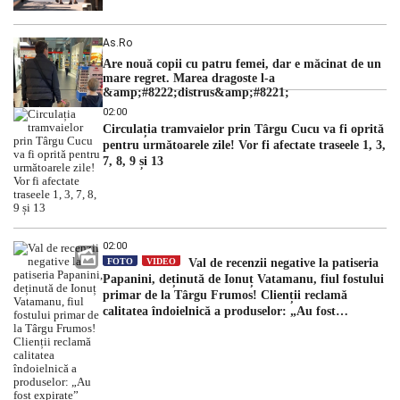
As.ro
Are nouă copii cu patru femei, dar e măcinat de un
mare regret. Marea dragoste l-a
&amp;#8222;distrus&amp;#8221;
02:00
Circulația tramvaielor prin Târgu Cucu va fi oprită
pentru următoarele zile! Vor fi afectate traseele 1, 3,
7, 8, 9 și 13
02:00
FOTO
VIDEO
Val de recenzii negative la patiseria
Papanini, deținută de Ionuț Vatamanu, fiul fostului
primar de la Târgu Frumos! Clienții reclamă
calitatea îndoielnică a produselor: „Au fost
expirate”