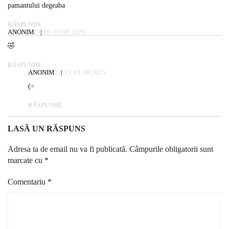
pamantului degeaba
RĂSPUNDE
ANONIM
21:15, 01.08.2025
🤣
RĂSPUNDE
ANONIM
22:15, 01.08.2025
(÷
RĂSPUNDE
LASĂ UN RĂSPUNS
Adresa ta de email nu va fi publicată.
Câmpurile obligatorii sunt
marcate cu
*
Comentariu
*