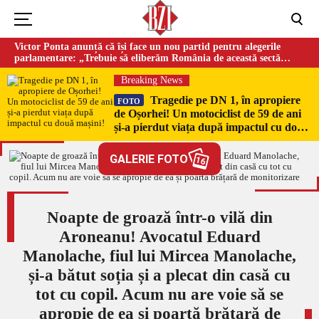
Victor Ponta anunță că își face un nou partid pentru alegerile
parlamentare: „Trebuie să eliberăm România de această sectă
globalistă”
Breaking News
Tragedie pe DN 1, în apropiere
FOTO
de Oșorhei! Un motociclist de 59 de ani
și-a pierdut viața după impactul cu două
mașini!
GALERIE FOTO
16
Noapte de groază într-o vilă din
Aroneanu! Avocatul Eduard
Manolache, fiul lui Mircea Manolache,
și-a bătut soția și a plecat din casă cu
tot cu copil. Acum nu are voie să se
apropie de ea și poartă brățară de