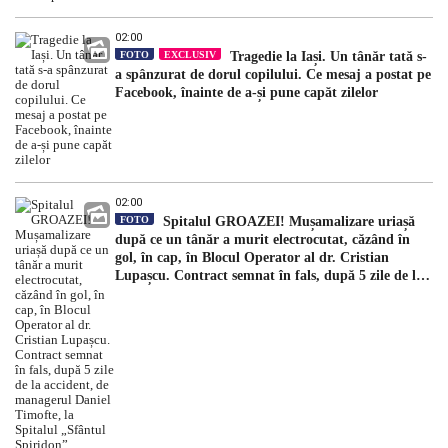
02:00
FOTO
EXCLUSIV
Tragedie la Iași. Un tânăr tată s-
a spânzurat de dorul copilului. Ce mesaj a postat pe
Facebook, înainte de a-și pune capăt zilelor
02:00
FOTO
Spitalul GROAZEI! Mușamalizare uriașă
după ce un tânăr a murit electrocutat, căzând în
gol, în cap, în Blocul Operator al dr. Cristian
Lupașcu. Contract semnat în fals, după 5 zile de la
accident, de managerul Daniel Timofte, la Spitalul
„Sfântul Spiridon”