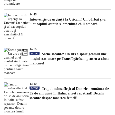
14:45
Intervenție de urgență la Uricani! Un bărbat și-a
luat copilul ostatic și amenință că îl omoară
14:35
FOTO
Scene șocante! Un urs a spart geamul unei
mașini staționate pe Transfăgărășan pentru a căuta
mâncare!
13:50
FOTO
Trupul neînsuflețit al Danielei, românca de
35 de ani ucisă în Italia, a fost repatriat! Detalii
șocante despre moartea femeii!