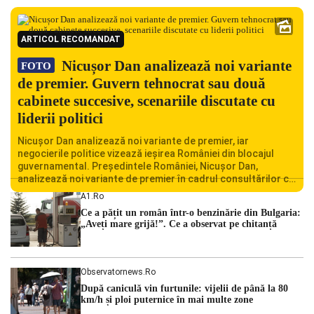
ARTICOL RECOMANDAT
Nicușor Dan analizează noi variante
FOTO
de premier. Guvern tehnocrat sau două
cabinete succesive, scenariile discutate cu
liderii politici
Nicușor Dan analizează noi variante de premier, iar
negocierile politice vizează ieșirea României din blocajul
guvernamental. Președintele României, Nicușor Dan,
analizează noi variante de premier în cadrul consultărilor cu
liderii politici. Ciprian Ciucu vorbește despre scenariul unui
A1.ro
guvern tehnocrat și despre posibilitatea a două cabinete
Ce a pățit un român într-o benzinărie din Bulgaria:
succesive. Nicușor Dan analizează noi variante de premier
„Aveți mare grijă!”. Ce a observat pe chitanță
România traversează […]
Observatornews.ro
După caniculă vin furtunile: vijelii de până la 80
km/h și ploi puternice în mai multe zone