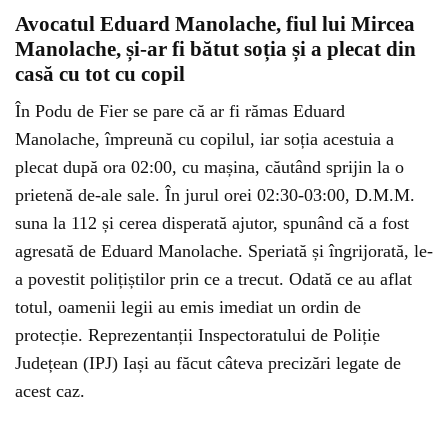
Avocatul Eduard Manolache, fiul lui Mircea
Manolache, și-ar fi bătut soția și a plecat din
casă cu tot cu copil
În Podu de Fier se pare că ar fi rămas Eduard
Manolache, împreună cu copilul, iar soția acestuia a
plecat după ora 02:00, cu mașina, căutând sprijin la o
prietenă de-ale sale. În jurul orei 02:30-03:00, D.M.M.
suna la 112 și cerea disperată ajutor, spunând că a fost
agresată de Eduard Manolache. Speriată și îngrijorată, le-
a povestit polițiștilor prin ce a trecut. Odată ce au aflat
totul, oamenii legii au emis imediat un ordin de
protecție. Reprezentanții Inspectoratului de Poliție
Județean (IPJ) Iași au făcut câteva precizări legate de
acest caz.