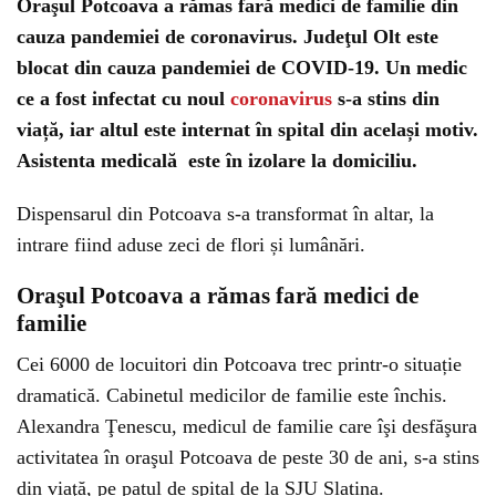
Oraşul Potcoava a rămas fară medici de familie din
cauza pandemiei de coronavirus. Judeţul Olt este
blocat din cauza pandemiei de COVID-19. Un medic
ce a fost infectat cu noul
coronavirus
s-a stins din
viață, iar altul este internat în spital din același motiv.
Asistenta medicală este în izolare la domiciliu.
Dispensarul din Potcoava s-a transformat în altar, la
intrare fiind aduse zeci de flori și lumânări.
Oraşul Potcoava a rămas fară medici de
familie
Cei 6000 de locuitori din Potcoava trec printr-o situație
dramatică. Cabinetul medicilor de familie este închis.
Alexandra Ţenescu, medicul de familie care îşi desfăşura
activitatea în oraşul Potcoava de peste 30 de ani, s-a stins
din viaţă, pe patul de spital de la SJU Slatina.