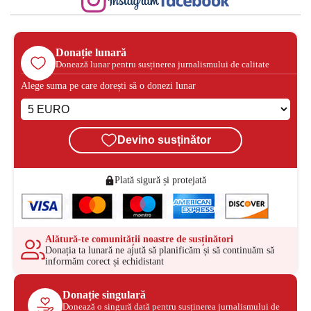
Donație lunară
Donează lunar pentru susținerea jurnalismului de calitate
Alege suma pe care dorești să o donezi lunar
Devino susținător
Plată sigură și protejată
Alătură-te comunității noastre de susținători
Donația ta lunară ne ajută să planificăm și să continuăm să
informăm corect și echidistant
Donație singulară
Donează o singură dată pentru susținerea jurnalismului de