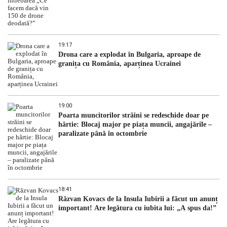
19:17
Drona care a explodat în Bulgaria, aproape de
granița cu România, aparținea Ucrainei
19:00
Poarta muncitorilor străini se redeschide doar pe
hârtie: Blocaj major pe piața muncii, angajările –
paralizate până în octombrie
18:41
Răzvan Kovacs de la Insula Iubirii a făcut un anunț
important! Are legătura cu iubita lui: „A spus da!”