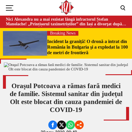
Nici Alexandra nu a mai rezistat lângă infractorul Ștefan
Manolache! „Prințișorul taximetriștilor” din Iași a divorţat după
doi ani de căsnicie
Breaking News
Incident la graniță! O dronă a intrat din
România în Bulgaria şi a explodat la 100
de metri de frontieră
Oraşul Potcoava a rămas fară medici
de familie. Sistemul sanitar din judeţul
Olt este blocat din cauza pandemiei de
COVID-19