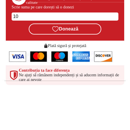
calitate
Scrie suma pe care dorești să o donezi
Donează
Plată sigură și protejată
Contribuția ta face diferența
Ne ajuți să rămânem independenți și să aducem informații de
care ai nevoie