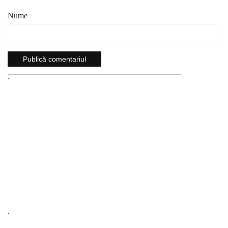
Nume
`
`