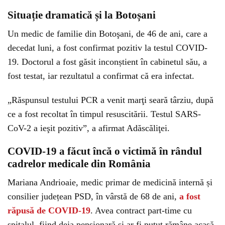
Situație dramatică și la Botoșani
Un medic de familie din Botoşani, de 46 de ani, care a
decedat luni, a fost confirmat pozitiv la testul COVID-
19. Doctorul a fost găsit inconștient în cabinetul său, a
fost testat, iar rezultatul a confirmat că era infectat.
„Răspunsul testului PCR a venit marţi seară târziu, după
ce a fost recoltat în timpul resuscitării. Testul SARS-
CoV-2 a ieşit pozitiv”, a afirmat Adăscăliţei.
COVID-19 a făcut încă o victimă în rândul
cadrelor medicale din România
Mariana Andrioaie, medic primar de medicină internă și
consilier județean PSD, în vârstă de 68 de ani,
a fost
răpusă de COVID-19
. Avea contract part-time cu
spitalul, fiind deja pensionară și ar fi putut rămâne acasă,