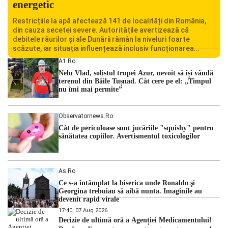
energetic
Restricțiile la apă afectează 141 de localități din România,
din cauza secetei severe. Autoritățile avertizează că
debitele râurilor și ale Dunării rămân la niveluri foarte
scăzute, iar situația influențează inclusiv funcționarea
Centralei Nucleare de la Cernavodă. România se confruntă
A1.ro
cu una dintre cele mai dificile perioade din punct de vedere
Nelu Vlad, solistul trupei Azur, nevoit să își vândă
hidrologic din ultimii ani. Lipsa […]
terenul din Băile Tușnad. Cât cere pe el: „Timpul
nu îmi mai permite”
Observatornews.ro
Cât de periculoase sunt jucăriile "squishy" pentru
sănătatea copiilor. Avertismentul toxicologilor
As.ro
Ce s-a întâmplat la biserica unde Ronaldo şi
Georgina trebuiau să aibă nunta. Imaginile au
devenit rapid virale
17:40, 07 Aug 2026
Decizie de ultimă oră a Agenției Medicamentului!