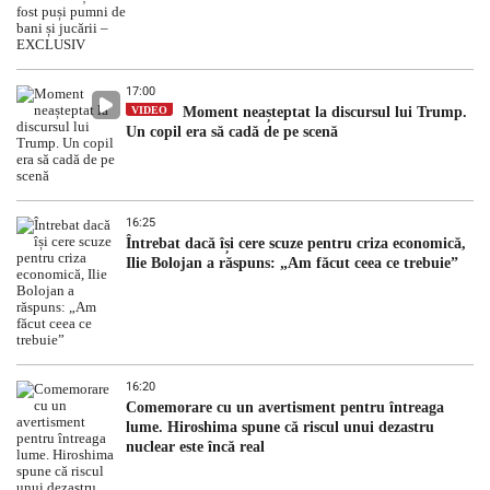
17:00
VIDEO
Moment neașteptat la discursul lui Trump.
Un copil era să cadă de pe scenă
16:25
Întrebat dacă își cere scuze pentru criza economică,
Ilie Bolojan a răspuns: „Am făcut ceea ce trebuie”
16:20
Comemorare cu un avertisment pentru întreaga
lume. Hiroshima spune că riscul unui dezastru
nuclear este încă real