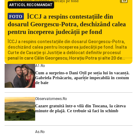
ARTICOL RECOMANDAT
ÎCCJ a respins contestațiile din
FOTO
dosarul Georgescu-Potra, deschizând calea
pentru începerea judecății pe fond
ÎCCJ a respins contestațiile din dosarul Georgescu-Potra,
deschizând calea pentru începerea judecății pe fond. Înalta
Curte de Casație și Justiție a deblocat definitiv procesul
penal în care Călin Georgescu, Horațiu Potra și alte 20 de
persoane sunt acuzați de acțiuni îndreptate împotriva
A1.ro
ordinii constituționale. În ședința din camera preliminară,
Cum a surprins-o Dani Oțil pe soția lui în vacanță.
judecătorii de la instanța supremă au […]
Gabriela Prisăcariu, apariție impecabilă în costum
de baie
Observatornews.ro
Cazare gratuită într-o vilă din Toscana, la câteva
minute de plajă. Ce trebuie să faci în schimb
As.ro