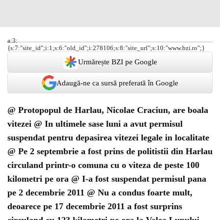
a:3:
{s:7:"site_id";i:1;s:6:"old_id";i:278106;s:8:"site_url";s:10:"www.bzi.ro";}
Urmărește BZI pe Google
Adaugă-ne ca sursă preferată în Google
@ Protopopul de Harlau, Nicolae Craciun, are boala
vitezei @ In ultimele sase luni a avut permisul
suspendat pentru depasirea vitezei legale in localitate
@ Pe 2 septembrie a fost prins de politistii din Harlau
circuland printr-o comuna cu o viteza de peste 100
kilometri pe ora @ I-a fost suspendat permisul pana
pe 2 decembrie 2011 @ Nu a condus foarte mult,
deoarece pe 17 decembrie 2011 a fost surprins