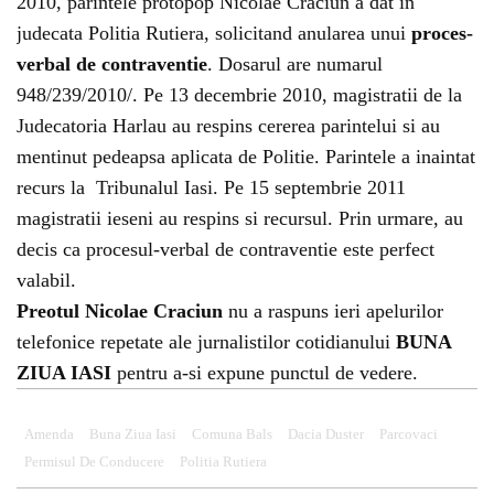
2010, parintele protopop Nicolae Craciun a dat in
judecata Politia Rutiera, solicitand anularea unui
proces-
verbal de contraventie
. Dosarul are numarul
948/239/2010/. Pe 13 decembrie 2010, magistratii de la
Judecatoria Harlau au respins cererea parintelui si au
mentinut pedeapsa aplicata de Politie. Parintele a inaintat
recurs la Tribunalul Iasi. Pe 15 septembrie 2011
magistratii ieseni au respins si recursul. Prin urmare, au
decis ca procesul-verbal de contraventie este perfect
valabil.
Preotul Nicolae Craciun
nu a raspuns ieri apelurilor
telefonice repetate ale jurnalistilor cotidianului
BUNA
ZIUA IASI
pentru a-si expune punctul de vedere.
Amenda
Buna Ziua Iasi
Comuna Bals
Dacia Duster
Parcovaci
Permisul De Conducere
Politia Rutiera