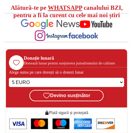
Alătură-te pe
WHATSAPP
canalului BZI,
pentru a fi la curent cu cele mai noi știri
Donație lunară
Donează lunar pentru susținerea jurnalismului de calitate
Alege suma pe care dorești să o donezi lunar
Devino susținător
Plată sigură și protejată