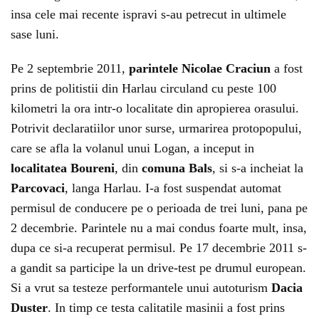
insa cele mai recente ispravi s-au petrecut in ultimele
sase luni.
Pe 2 septembrie 2011,
parintele Nicolae Craciun
a fost
prins de politistii din Harlau circuland cu peste 100
kilometri la ora intr-o localitate din apropierea orasului.
Potrivit declaratiilor unor surse, urmarirea protopopului,
care se afla la volanul unui Logan, a inceput in
localitatea Boureni
, din
comuna Bals
, si s-a incheiat la
Parcovaci
, langa Harlau. I-a fost suspendat automat
permisul de conducere pe o perioada de trei luni, pana pe
2 decembrie. Parintele nu a mai condus foarte mult, insa,
dupa ce si-a recuperat permisul. Pe 17 decembrie 2011 s-
a gandit sa participe la un drive-test pe drumul european.
Si a vrut sa testeze performantele unui autoturism
Dacia
Duster
. In timp ce testa calitatile masinii a fost prins