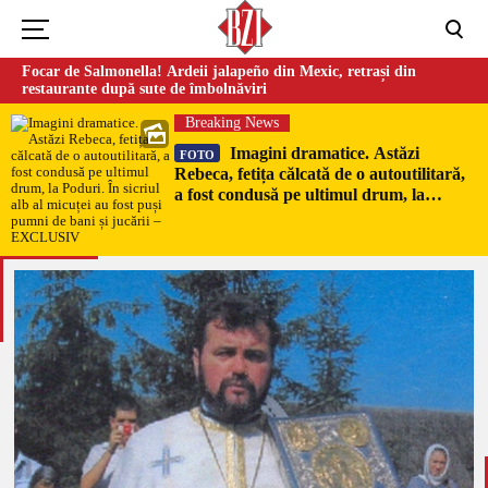
Focar de Salmonella! Ardeii jalapeño din Mexic, retrași din
restaurante după sute de îmbolnăviri
Breaking News
Imagini dramatice. Astăzi
FOTO
Rebeca, fetița călcată de o autoutilitară,
a fost condusă pe ultimul drum, la
Poduri. În sicriul alb al micuței au fost
puși pumni de bani și jucării –
EXCLUSIV