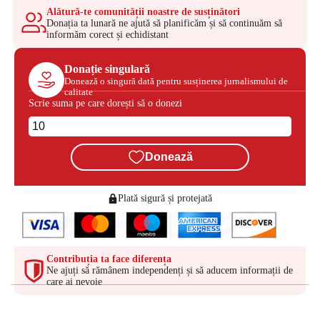
Alătură-te comunității noastre de susținători
Donația ta lunară ne ajută să planificăm și să continuăm să
informăm corect și echidistant
Donație singulară
Donează o singură dată pentru susținerea jurnalismului de
calitate
Scrie suma pe care dorești să o donezi
Donează
Plată sigură și protejată
Contribuția ta face diferența
Ne ajuți să rămânem independenți și să aducem informații de
care ai nevoie