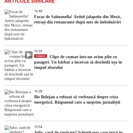
ARTICOLE SIMILARE
16:40
Focar de Salmonella! Ardeii jalapeño din Mexic,
retrași din restaurante după sute de îmbolnăviri
16:33
VIDEO
Clipe de coșmar într-un avion plin cu
pasageri. Un bărbat a încercat să deschidă ușa în
timpul zborului
16:28
Ilie Bolojan a refuzat să vorbească despre criza
energetică. Răspunsul care a surprins jurnaliștii
15:54
Adio, card de sănătate? Schimbarea care intră în