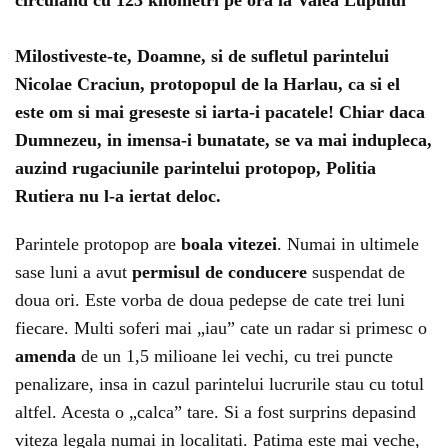
circuland cu 123 kilometri pe ora la Valea Lupului
Milostiveste-te, Doamne, si de sufletul
parintelui
Nicolae Craciun,
protopopul de la Harlau
, ca si el
este om si mai greseste si iarta-i pacatele! Chiar daca
Dumnezeu, in imensa-i bunatate, se va mai indupleca,
auzind rugaciunile parintelui protopop,
Politia
Rutiera
nu l-a iertat deloc.
Parintele protopop are
boala vitezei
. Numai in ultimele
sase luni a avut
permisul de conducere
suspendat de
doua ori. Este vorba de doua pedepse de cate trei luni
fiecare. Multi soferi mai „iau” cate un radar si primesc o
amenda
de un 1,5 milioane lei vechi, cu trei puncte
penalizare, insa in cazul parintelui lucrurile stau cu totul
altfel. Acesta o „calca” tare. Si a fost surprins depasind
viteza legala numai in localitati. Patima este mai veche,