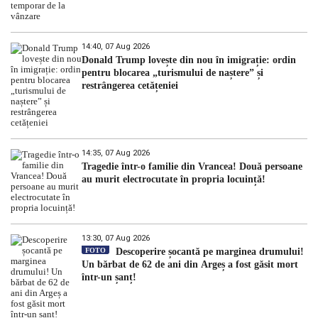
14:40, 07 Aug 2026
Donald Trump lovește din nou în imigrație: ordin
pentru blocarea „turismului de naștere” și
restrângerea cetățeniei
14:35, 07 Aug 2026
Tragedie într-o familie din Vrancea! Două persoane
au murit electrocutate în propria locuință!
13:30, 07 Aug 2026
FOTO
Descoperire șocantă pe marginea drumului!
Un bărbat de 62 de ani din Argeș a fost găsit mort
într-un șanț!