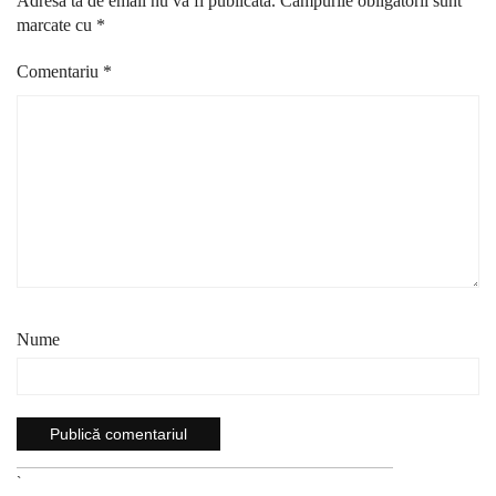
Adresa ta de email nu va fi publicată.
Câmpurile obligatorii sunt
marcate cu
*
Comentariu
*
Nume
`