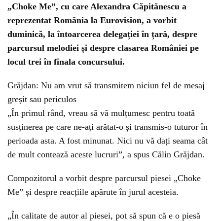
„Choke Me”, cu care Alexandra Căpitănescu a
reprezentat România la Eurovision, a vorbit
duminică, la întoarcerea delegației în țară, despre
parcursul melodiei și despre clasarea României pe
locul trei în finala concursului.
Grăjdan: Nu am vrut să transmitem niciun fel de mesaj
greșit sau periculos
„În primul rând, vreau să vă mulțumesc pentru toată
susținerea pe care ne-ați arătat-o și transmis-o tuturor în
perioada asta. A fost minunat. Nici nu vă dați seama cât
de mult contează aceste lucruri”, a spus Călin Grăjdan.
Compozitorul a vorbit despre parcursul piesei „Choke
Me” și despre reacțiile apărute în jurul acesteia.
„În calitate de autor al piesei, pot să spun că e o piesă