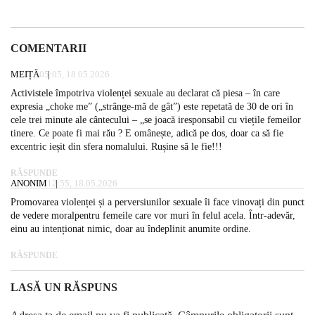
COMENTARII
MEIȚĂ
05:05, 18.05.2026
Activistele împotriva violenței sexuale au declarat că piesa – în care
expresia „choke me” („strânge-mă de gât”) este repetată de 30 de ori în
cele trei minute ale cântecului – „se joacă iresponsabil cu viețile femeilor
tinere. Ce poate fi mai rău ? E omânește, adică pe dos, doar ca să fie
excentric ieșit din sfera nomalului. Rușine să le fie!!!
RĂSPUNDE
ANONIM
12:55, 18.05.2026
Promovarea violenței și a perversiunilor sexuale îi face vinovați din punct
de vedere moralpentru femeile care vor muri în felul acela. Într-adevăr,
einu au intenționat nimic, doar au îndeplinit anumite ordine.
RĂSPUNDE
LASĂ UN RĂSPUNS