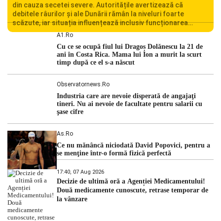
din cauza secetei severe. Autoritățile avertizează că
debitele râurilor și ale Dunării rămân la niveluri foarte
scăzute, iar situația influențează inclusiv funcționarea
Centralei Nucleare de la Cernavodă. România se confruntă
A1.ro
cu una dintre cele mai dificile perioade din punct de vedere
Cu ce se ocupă fiul lui Dragoș Dolănescu la 21 de
hidrologic din ultimii ani. Lipsa […]
ani în Costa Rica. Mama lui Ion a murit la scurt
timp după ce el s-a născut
Observatornews.ro
Industria care are nevoie disperată de angajaţi
tineri. Nu ai nevoie de facultate pentru salarii cu
şase cifre
As.ro
Ce nu mănâncă niciodată David Popovici, pentru a
se menţine într-o formă fizică perfectă
17:40, 07 Aug 2026
Decizie de ultimă oră a Agenției Medicamentului!
Două medicamente cunoscute, retrase temporar de
la vânzare