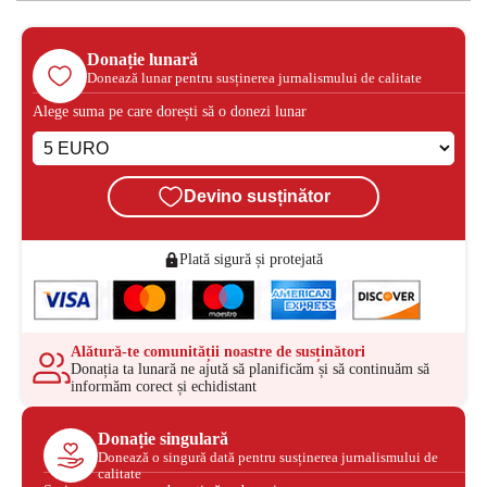
Donație lunară
Donează lunar pentru susținerea jurnalismului de calitate
Alege suma pe care dorești să o donezi lunar
Devino susținător
Plată sigură și protejată
Alătură-te comunității noastre de susținători
Donația ta lunară ne ajută să planificăm și să continuăm să
informăm corect și echidistant
Donație singulară
Donează o singură dată pentru susținerea jurnalismului de
calitate