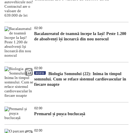
02:00
Bacalaureatul de toamnă începe la Iași! Peste 1.200
de absolvenți își încearcă din nou norocul
02:00
FOTO
Biologia Somnului (22): Inima în timpul
somnului. Cum se reface sistemul cardiovascular în
fiecare noapte
02:00
Premarul și pușca buclucașă
02:00