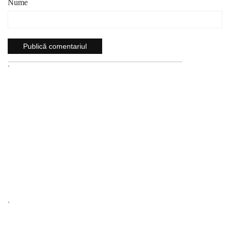
Nume
`
`