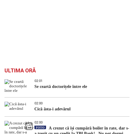
ULTIMA ORĂ
02:01
Se ceartă doctorițele între ele
02:00
Cică ăsta-i adevărul
02:00
FOTO
A crezut că își cumpără boiler în rate, dar s-
a trezit cu un credit la TBI Bank! „Nu pot dormi