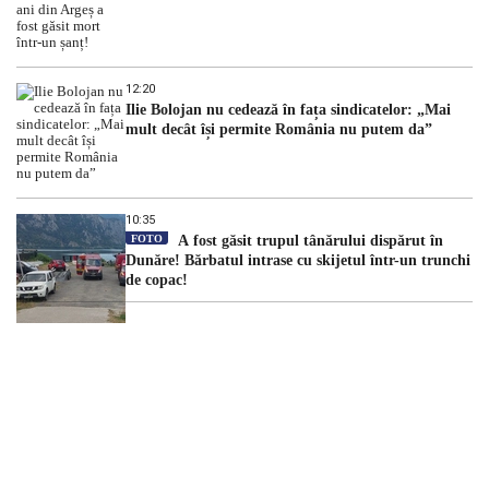
12:20
Ilie Bolojan nu cedează în fața sindicatelor: „Mai
mult decât își permite România nu putem da”
10:35
FOTO
A fost găsit trupul tânărului dispărut în
Dunăre! Bărbatul intrase cu skijetul într-un trunchi
de copac!