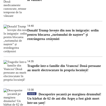
14:40
Donald Trump lovește din nou în imigrație: ordin
pentru blocarea „turismului de naștere” și
restrângerea cetățeniei
14:35
Tragedie într-o familie din Vrancea! Două persoane
au murit electrocutate în propria locuință!
13:30
FOTO
Descoperire șocantă pe marginea drumului!
Un bărbat de 62 de ani din Argeș a fost găsit mort
într-un șanț!