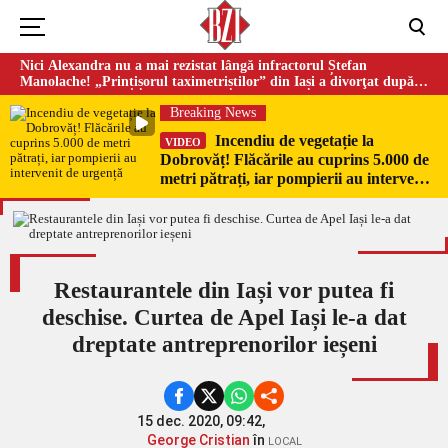
Nici Alexandra nu a mai rezistat lângă infractorul Ștefan
Manolache! „Prințișorul taximetriștilor” din Iași a divorţat după
doi ani de căsnicie
Breaking News
Incendiu de vegetație la
VIDEO
Dobrovăț! Flăcările au cuprins 5.000 de
metri pătrați, iar pompierii au intervenit
de urgență
Restaurantele din Iași vor putea fi
deschise. Curtea de Apel Iași le-a dat
dreptate antreprenorilor ieșeni
15 dec. 2020, 09:42,
George Cristian
în
LOCAL