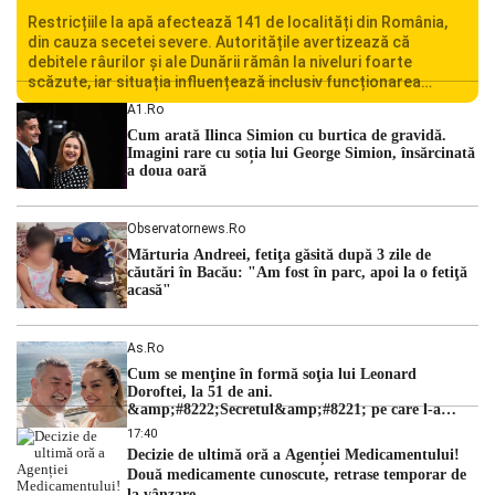
Restricțiile la apă afectează 141 de localități din România,
din cauza secetei severe. Autoritățile avertizează că
debitele râurilor și ale Dunării rămân la niveluri foarte
scăzute, iar situația influențează inclusiv funcționarea
Centralei Nucleare de la Cernavodă. România se confruntă
A1.ro
cu una dintre cele mai dificile perioade din punct de vedere
Cum arată Ilinca Simion cu burtica de gravidă.
hidrologic din ultimii ani. Lipsa […]
Imagini rare cu soția lui George Simion, însărcinată
a doua oară
Observatornews.ro
Mărturia Andreei, fetiţa găsită după 3 zile de
căutări în Bacău: "Am fost în parc, apoi la o fetiţă
acasă"
As.ro
Cum se menţine în formă soţia lui Leonard
Doroftei, la 51 de ani.
&amp;#8222;Secretul&amp;#8221; pe care l-a
dezvăluit
17:40
Decizie de ultimă oră a Agenției Medicamentului!
Două medicamente cunoscute, retrase temporar de
la vânzare