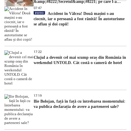
&amp;#8222;Secretul&amp;#8221; pe care l-a
dezvăluit
07:47
FOTO
Accident în Vâlcea! Două mașini s-au
ciocnit, iar o persoană a fost rănită! În autoturisme
se aflau și doi copii!
17:22
Clujul a devenit cel mai scump oraș din România în
weekendul UNTOLD. Cât costă o cameră de hotel
17:19
Ilie Bolojan, față în față cu întrebarea momentului:
va publica declarația de avere a partenerei sale?