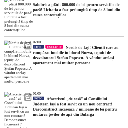
Salubris a plătit 800.000 de lei pentru serviciile de
pază! Licitația a fost prelungită timp de 8 luni din
cauza contestațiilor
02:00
FOTO
EXCLUSIV
Nordis de Iași! Clienții care au
cumpărat imobile în blocul Nueva, țepuiți de
dezvoltatorul Ștefan Popescu. A vândut același
apartament mai multor persoane
02:00
FOTO
Afaceristul „de casă” al Consiliului
Județean Iași a fost servit cu un nou contract!
Daroconstruct încasează 7 milioane de lei pentru
mutarea țevilor de apă din Bularga