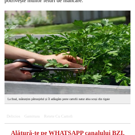
potrivește multor feluri de mâncare.
La final, mărunțim pătrunjelul și îl adăugăm peste cartofii natur abia scoși din tigaie
Delicios
Garnitura
Retete Cu Cartofi
Alătură-te pe
WHATSAPP
canalului BZI,