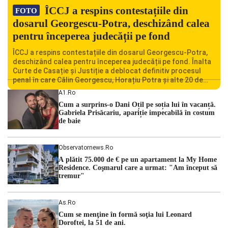
ÎCCJ a respins contestațiile din
FOTO
dosarul Georgescu-Potra, deschizând calea
pentru începerea judecății pe fond
ÎCCJ a respins contestațiile din dosarul Georgescu-Potra,
deschizând calea pentru începerea judecății pe fond. Înalta
Curte de Casație și Justiție a deblocat definitiv procesul
penal în care Călin Georgescu, Horațiu Potra și alte 20 de
persoane sunt acuzați de acțiuni îndreptate împotriva
A1.ro
ordinii constituționale. În ședința din camera preliminară,
Cum a surprins-o Dani Oțil pe soția lui în vacanță.
judecătorii de la instanța supremă au […]
Gabriela Prisăcariu, apariție impecabilă în costum
de baie
Observatornews.ro
A plătit 75.000 de € pe un apartament la My Home
Residence. Coşmarul care a urmat: "Am început să
tremur"
As.ro
Cum se menţine în formă soţia lui Leonard
Doroftei, la 51 de ani.