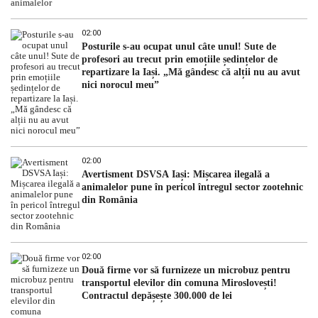
02:00
Posturile s-au ocupat unul câte unul! Sute de
profesori au trecut prin emoțiile ședințelor de
repartizare la Iași. „Mă gândesc că alții nu au avut
nici norocul meu”
02:00
Avertisment DSVSA Iași: Mișcarea ilegală a
animalelor pune în pericol întregul sector zootehnic
din România
02:00
Două firme vor să furnizeze un microbuz pentru
transportul elevilor din comuna Miroslovești!
Contractul depășește 300.000 de lei