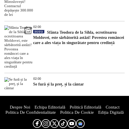
02:00
FOTO
Sfânta Teodora de la Sihla, ocrotitoarea
Moldovei, este sărbătorită astăzi! Povestea româncei
care a ales viața în singurătate pentru credință
02:00
Se fură și la preț, și la cântar
Despre Noi
Echipa Editorială
Politică Editorială
Contact
Politica De Confidentialitate
Politica De Cookie
Ediția Digitală