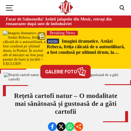
Focar de Salmonella! Ardeii jalapeño din Mexic, retrași din
restaurante după sute de îmbolnăviri
Breaking News
Imagini dramatice. Astăzi
FOTO
Rebeca, fetița călcată de o autoutilitară,
a fost condusă pe ultimul drum, la
Poduri. În sicriul alb al micuței au fost
puși pumni de bani și jucării –
EXCLUSIV
GALERIE FOTO
4
Rețetă cartofi natur – O modalitate
mai sănătoasă și gustoasă de a găti
cartofii