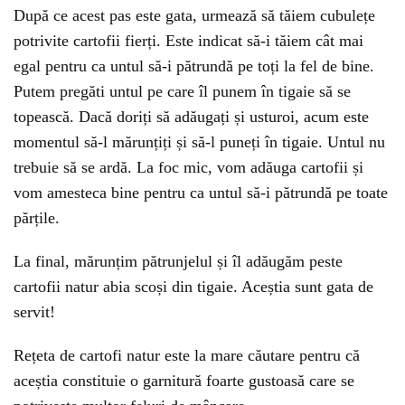
După ce acest pas este gata, urmează să tăiem cubulețe
potrivite cartofii fierți. Este indicat să-i tăiem cât mai
egal pentru ca untul să-i pătrundă pe toți la fel de bine.
Putem pregăti untul pe care îl punem în tigaie să se
topească. Dacă doriți să adăugați și usturoi, acum este
momentul să-l mărunțiți și să-l puneți în tigaie. Untul nu
trebuie să se ardă. La foc mic, vom adăuga cartofii și
vom amesteca bine pentru ca untul să-i pătrundă pe toate
părțile.
La final, mărunțim pătrunjelul și îl adăugăm peste
cartofii natur abia scoși din tigaie. Aceștia sunt gata de
servit!
Rețeta de cartofi natur este la mare căutare pentru că
aceștia constituie o garnitură foarte gustoasă care se