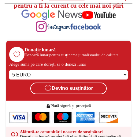
pentru a fi la curent cu cele mai noi știri
Donație lunară
Donează lunar pentru susținerea jurnalismului de calitate
Alege suma pe care dorești să o donezi lunar
Devino susținător
Plată sigură și protejată
Alătură-te comunității noastre de susținători
Donația ta lunară ne ajută să planificăm și să continuăm să