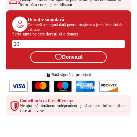
informăm corect și echidistant
Donație singulară
Donează o singură dată pentru susținerea jurnalismului de
calitate
Scrie suma pe care dorești să o donezi
Donează
Plată sigură și protejată
Contribuția ta face diferența
Ne ajuți să rămânem independenți și să aducem informații de
care ai nevoie