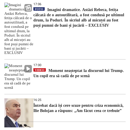
17:06
FOTO
Imagini dramatice. Astăzi Rebeca, fetița
călcată de o autoutilitară, a fost condusă pe ultimul
drum, la Poduri. În sicriul alb al micuței au fost
puși pumni de bani și jucării – EXCLUSIV
17:00
VIDEO
Moment neașteptat la discursul lui Trump.
Un copil era să cadă de pe scenă
16:25
Întrebat dacă își cere scuze pentru criza economică,
Ilie Bolojan a răspuns: „Am făcut ceea ce trebuie”