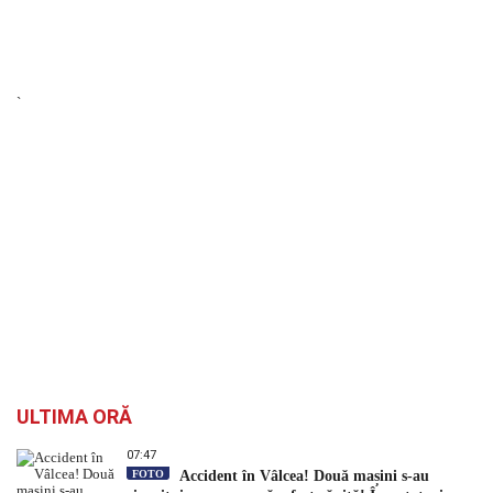
`
ULTIMA ORĂ
07:47
FOTO
Accident în Vâlcea! Două mașini s-au