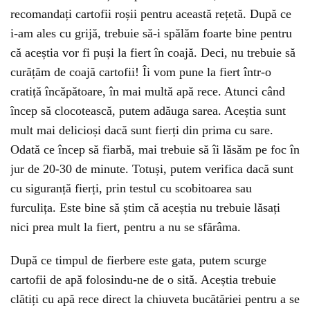
recomandați cartofii roșii pentru această rețetă. După ce
i-am ales cu grijă, trebuie să-i spălăm foarte bine pentru
că aceștia vor fi puși la fiert în coajă. Deci, nu trebuie să
curățăm de coajă cartofii! Îi vom pune la fiert într-o
cratiță încăpătoare, în mai multă apă rece. Atunci când
încep să clocotească, putem adăuga sarea. Aceștia sunt
mult mai delicioși dacă sunt fierți din prima cu sare.
Odată ce încep să fiarbă, mai trebuie să îi lăsăm pe foc în
jur de 20-30 de minute. Totuși, putem verifica dacă sunt
cu siguranță fierți, prin testul cu scobitoarea sau
furculița. Este bine să știm că aceștia nu trebuie lăsați
nici prea mult la fiert, pentru a nu se sfărâma.
După ce timpul de fierbere este gata, putem scurge
cartofii de apă folosindu-ne de o sită. Aceștia trebuie
clătiți cu apă rece direct la chiuveta bucătăriei pentru a se