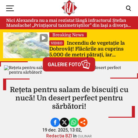
Nici Alexandra nu a mai rezistat lângă infractorul Ștefan
Manolache! „Prințișorul taximetriștilor” din Iași a divorţat
după doi ani de căsnicie
Breaking News
Incendiu de vegetație la
VIDEO
Dobrovăț! Flăcările au cuprins
5.000 de metri pătrați, iar
pompierii au intervenit de urgență
GALERIE FOTO
5
Rețeta pentru salam de biscuiți cu
nucă! Un desert perfect pentru
sărbători!
19 dec. 2025, 13:02,
Redacția BZI
în
CULINAR