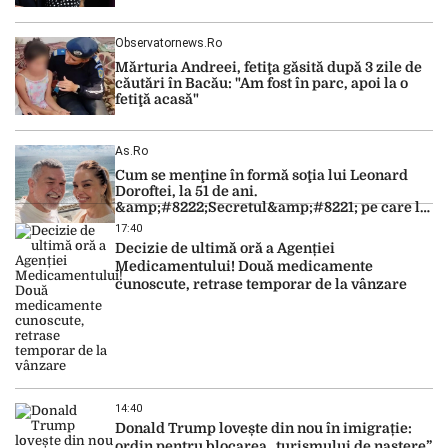
Observatornews.ro
Mărturia Andreei, fetiţa găsită după 3 zile de
căutări în Bacău: "Am fost în parc, apoi la o
fetiţă acasă"
As.ro
Cum se menţine în formă soţia lui Leonard
Doroftei, la 51 de ani.
&amp;#8222;Secretul&amp;#8221; pe care l-a
dezvăluit
17:40
Decizie de ultimă oră a Agenției
Medicamentului! Două medicamente
cunoscute, retrase temporar de la vânzare
14:40
Donald Trump lovește din nou în imigrație:
ordin pentru blocarea „turismului de naștere”