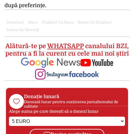
după preferințe.
Deserturi
Nuca
Prajituri Cu Nuca
Retete De Prajituri
Salam De Biscuiți
Alătură-te pe
WHATSAPP
canalului BZI,
pentru a fi la curent cu cele mai noi știri
Donație lunară
Donează lunar pentru susținerea jurnalismului de
calitate
Alege suma pe care dorești să o donezi lunar