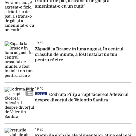
trântit-o de pat, a strâns-o de gât și a
amenințat-o cu un cuțit”
19:50
Zăpadă la Brașov în luna august. În centrul
orașului de munte, a fost instalat un tun
pentru răcire
19:40
FOTO
Codruța Filip a rupt tăcerea! Adevărul
despre divorțul de Valentin Sanfira
19:20
Prețurile globale ale alimentelor ating cel mai