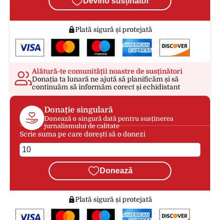
Devino susținător
Plată sigură și protejată
Alătură-te comunității noastre de susținători
Donația ta lunară ne ajută să planificăm și să
continuăm să informăm corect și echidistant
Donație singulară
Donează o singură dată pentru susținerea
jurnalismului de calitate
Scrie suma pe care dorești să o donezi
Donează
Plată sigură și protejată