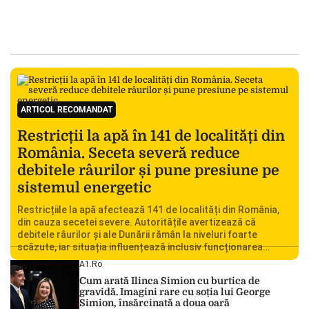
ARTICOL RECOMANDAT
Restricții la apă în 141 de localități din
România. Seceta severă reduce
debitele râurilor și pune presiune pe
sistemul energetic
Restricțiile la apă afectează 141 de localități din România,
din cauza secetei severe. Autoritățile avertizează că
debitele râurilor și ale Dunării rămân la niveluri foarte
scăzute, iar situația influențează inclusiv funcționarea
Centralei Nucleare de la Cernavodă. România se confruntă
A1.ro
cu una dintre cele mai dificile perioade din punct de vedere
Cum arată Ilinca Simion cu burtica de
hidrologic din ultimii ani. Lipsa […]
gravidă. Imagini rare cu soția lui George
Simion, însărcinată a doua oară