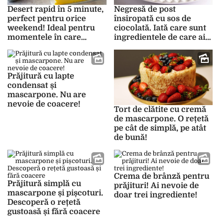
Desert rapid în 5 minute,
Negresă de post
perfect pentru orice
însiropată cu sos de
weekend! Ideal pentru
ciocolată. Iată care sunt
momentele în care
ingredientele de care ai
timpul este limitat!
nevoie!
Prăjitură cu lapte
condensat și
mascarpone. Nu are
nevoie de coacere!
Tort de clătite cu cremă
de mascarpone. O rețetă
pe cât de simplă, pe atât
de bună!
Crema de brânză pentru
Prăjitură simplă cu
prăjituri! Ai nevoie de
mascarpone și pișcoturi.
doar trei ingrediente!
Descoperă o rețetă
gustoasă și fără coacere