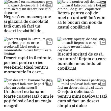
Rețeta pentru coji de
Negresă cu mascarpone
nuci cu untură! Iată cum
și glazură de ciocolată!
să te bucuri din nou de
Iată cum să faci un
gustul copilăriei!
desert irezistibil de
gustos!
Biscuiți șprițați de casă,
Desert rapid în 5 minute,
cu untură! Rețeta cu care
perfect pentru orice
bunicile ne-au îndulcit
weekend! Ideal pentru
copilăria!
momentele în care
timpul este limitat!
Un desert cu banane
O rețetă delicioasă
foarte coapte! Iată cum le
pentru mini pavlova! Iată
poți folosi când au coaja
cum să faci un desert
neagră!
simplu și dulce