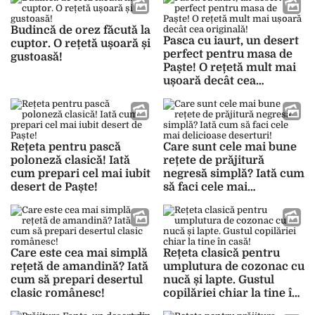
Budincă de orez făcută la
Pasca cu iaurt, un desert
cuptor. O rețetă ușoară și
perfect pentru masa de
gustoasă!
Paște! O rețetă mult mai
ușoară decât cea
originală!
Rețeta pentru pască
Care sunt cele mai bune
poloneză clasică! Iată
rețete de prăjitură
cum prepari cel mai iubit
negresă simplă? Iată cum
desert de Paște!
să faci cele mai
delicioase deserturi!
Care este cea mai simplă
Rețeta clasică pentru
rețetă de amandină? Iată
umplutura de cozonac cu
cum să prepari desertul
nucă și lapte. Gustul
clasic românesc!
copilăriei chiar la tine în
casă!