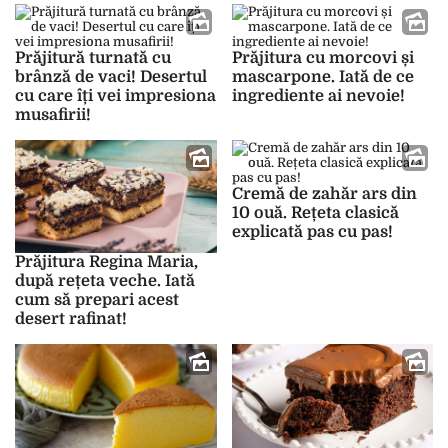
Prăjitură turnată cu
Prăjitura cu morcovi și
brânză de vaci! Desertul
mascarpone. Iată de ce
cu care îți vei impresiona
ingrediente ai nevoie!
musafirii!
Cremă de zahăr ars din
10 ouă. Rețeta clasică
explicată pas cu pas!
Prăjitura Regina Maria,
după rețeta veche. Iată
cum să prepari acest
desert rafinat!