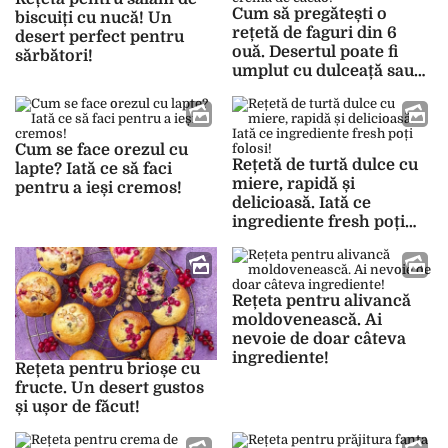
Cum să pregătești o
biscuiți cu nucă! Un
rețetă de faguri din 6
desert perfect pentru
ouă. Desertul poate fi
sărbători!
umplut cu dulceață sau
cremă de cacao!
Cum se face orezul cu
Rețetă de turtă dulce cu
lapte? Iată ce să faci
miere, rapidă și
pentru a ieși cremos!
delicioasă. Iată ce
ingrediente fresh poți
folosi!
Rețeta pentru alivancă
moldovenească. Ai
nevoie de doar câteva
ingrediente!
Rețeta pentru brioșe cu
fructe. Un desert gustos
și ușor de făcut!