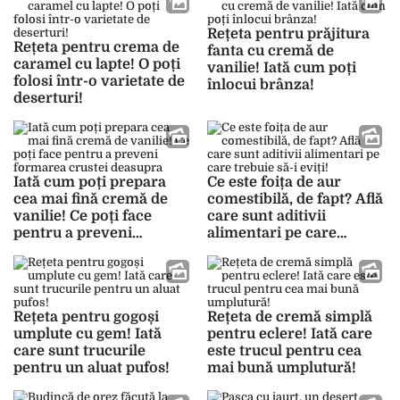
Rețeta pentru prăjitura
Rețeta pentru crema de
fanta cu cremă de
caramel cu lapte! O poți
vanilie! Iată cum poți
folosi într-o varietate de
înlocui brânza!
deserturi!
Iată cum poți prepara
Ce este foița de aur
cea mai fină cremă de
comestibilă, de fapt? Află
vanilie! Ce poți face
care sunt aditivii
pentru a preveni
alimentari pe care
formarea crustei
trebuie să-i eviți!
deasupra
Rețeta pentru gogoși
Rețeta de cremă simplă
umplute cu gem! Iată
pentru eclere! Iată care
care sunt trucurile
este trucul pentru cea
pentru un aluat pufos!
mai bună umplutură!