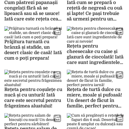
Cum păstrezi papanașii
Iată cum se prepară o
congelați fără să se
rețetă de negresă cu ouă
lipească sau să se usuce!
și lapte! Ce pași trebuie
Iată care este rețeta cea
să urmezi pentru un
mai gustoasă!
desert delicios!
Prăjitura turnată cu
Rețeta pentru
brânză și stafide, un
cheesecake cu caise și
desert clasic de casă! Iată
glazură de ciocolată! Iată
cum o poți prepara!
care sunt ingredientele
de care ai nevoie!
Rețeta pentru coșulețe cu
Rețeta de turtă dulce cu
nucă și cu untură! Iată
miere, moale și pufoasă!
care este secretul pentru
Un desert de făcut în
frăgezimea aluatului!
familie, perfect pentru
iarnă!
Rețeta pentru salam de