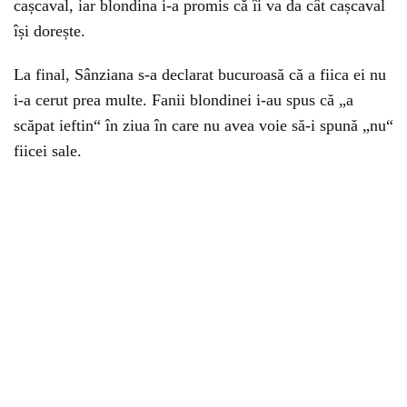
cașcaval, iar blondina i-a promis că îi va da cât cașcaval
își dorește.
La final, Sânziana s-a declarat bucuroasă că a fiica ei nu
i-a cerut prea multe. Fanii blondinei i-au spus că „a
scăpat ieftin“ în ziua în care nu avea voie să-i spună „nu“
fiicei sale.