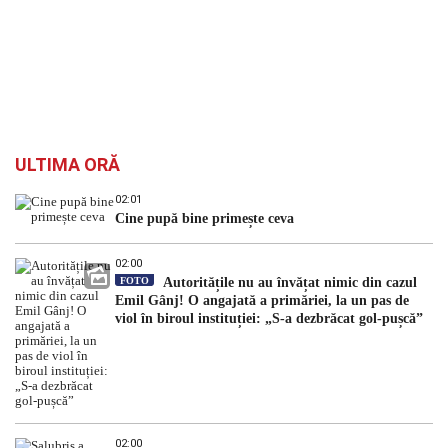
ULTIMA ORĂ
02:01
Cine pupă bine primește ceva
02:00
FOTO
Autoritățile nu au învățat nimic din cazul
Emil Gânj! O angajată a primăriei, la un pas de
viol în biroul instituției: „S-a dezbrăcat gol-pușcă”
02:00