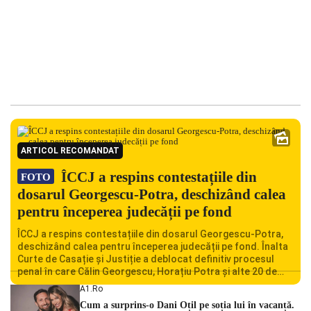
ARTICOL RECOMANDAT
ÎCCJ a respins contestațiile din
FOTO
dosarul Georgescu-Potra, deschizând calea
pentru începerea judecății pe fond
ÎCCJ a respins contestațiile din dosarul Georgescu-Potra,
deschizând calea pentru începerea judecății pe fond. Înalta
Curte de Casație și Justiție a deblocat definitiv procesul
penal în care Călin Georgescu, Horațiu Potra și alte 20 de
persoane sunt acuzați de acțiuni îndreptate împotriva
A1.ro
ordinii constituționale. În ședința din camera preliminară,
Cum a surprins-o Dani Oțil pe soția lui în vacanță.
judecătorii de la instanța supremă au […]