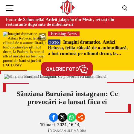
Focar de Salmonella! Ardeii jalapeño din Mexic, retrași din
restaurante după sute de îmbolnăviri
Breaking News
Imagini dramatice. Astăzi
FOTO
Rebeca, fetița călcată de o autoutilitară,
a fost condusă pe ultimul drum, la
Poduri. În sicriul alb al micuței au fost
puși pumni de bani și jucării –
GALERIE FOTO
4
EXCLUSIV
Sânziana Buruiană instagram: Ce
provocări i-a lansat fiica ei
10 mart. 2021, 16:14,
în
CANCAN ULTIMĂ ORĂ