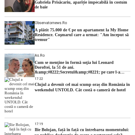
Gabriela Prisăcariu, apariție impecabilă în costum
de baie
Observatornews.ro
A plătit 75.000 de € pe un apartament la My Home
Residence. Coşmarul care a urmat: "Am început să
tremur"
As.ro
Cum se menţine în formă soţia lui Leonard
Doroftei, la 51 de ani.
&amp;#8222;Secretul&amp;#8221; pe care l-a
dezvăluit
17:22
Clujul a devenit cel mai scump oraș din România în
weekendul UNTOLD. Cât costă o cameră de hotel
17:19
Ilie Bolojan, față în față cu întrebarea momentului: