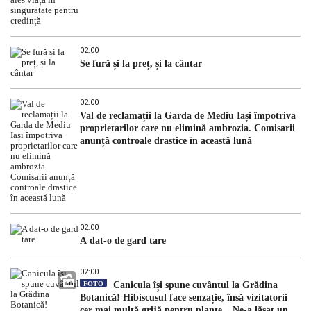
02:00
Se fură și la preț, și la cântar
02:00
Val de reclamații la Garda de Mediu Iași împotriva
proprietarilor care nu elimină ambrozia. Comisarii
anunță controale drastice în această lună
02:00
A dat-o de gard tare
02:00
FOTO
Canicula își spune cuvântul la Grădina
Botanică! Hibiscusul face senzație, însă vizitatorii
cer mai multă grijă pentru plante. „Ne-a lăsat un