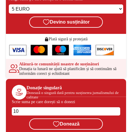
Devino susținător
Plată sigură și protejată
Alătură-te comunității noastre de susținători
Donația ta lunară ne ajută să planificăm și să continuăm să
informăm corect și echidistant
Donație singulară
Donează o singură dată pentru susținerea jurnalismului de
calitate
Scrie suma pe care dorești să o donezi
Donează