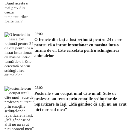
02:00
O femeie din Iași a fost reținută pentru 24 de ore
pentru că a intrat intenționat cu mașina într-o
turmă de oi. Este cercetată pentru schingiuirea
animalelor
02:00
Posturile s-au ocupat unul câte unul! Sute de
profesori au trecut prin emoțiile ședințelor de
repartizare la Iași. „Mă gândesc că alții nu au avut
nici norocul meu”