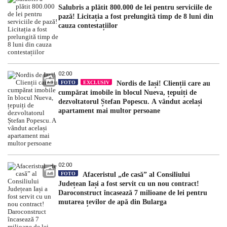
Salubris a plătit 800.000 de lei pentru serviciile de
pază! Licitația a fost prelungită timp de 8 luni din
cauza contestațiilor
02:00
FOTO
EXCLUSIV
Nordis de Iași! Clienții care au
cumpărat imobile în blocul Nueva, țepuiți de
dezvoltatorul Ștefan Popescu. A vândut același
apartament mai multor persoane
02:00
FOTO
Afaceristul „de casă” al Consiliului
Județean Iași a fost servit cu un nou contract!
Daroconstruct încasează 7 milioane de lei pentru
mutarea țevilor de apă din Bularga