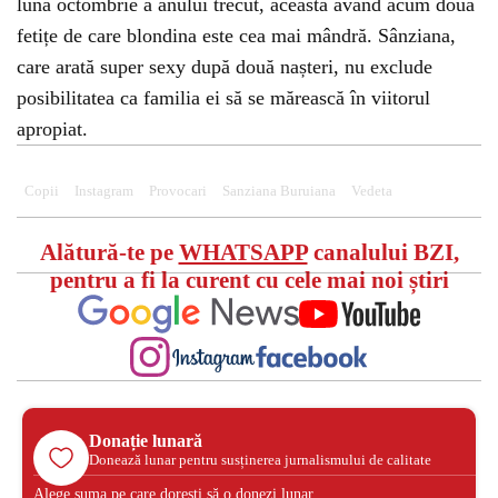
luna octombrie a anului trecut, aceasta având acum două
fetițe de care blondina este cea mai mândră. Sânziana,
care arată super sexy după două nașteri, nu exclude
posibilitatea ca familia ei să se mărească în viitorul
apropiat.
Copii
Instagram
Provocari
Sanziana Buruiana
Vedeta
Alătură-te pe
WHATSAPP
canalului BZI,
pentru a fi la curent cu cele mai noi știri
Donație lunară
Donează lunar pentru susținerea jurnalismului de calitate
Alege suma pe care dorești să o donezi lunar