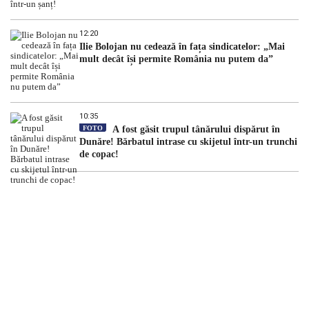
12:20
Ilie Bolojan nu cedează în fața sindicatelor: „Mai
mult decât își permite România nu putem da”
10:35
FOTO
A fost găsit trupul tânărului dispărut în
Dunăre! Bărbatul intrase cu skijetul într-un trunchi
de copac!