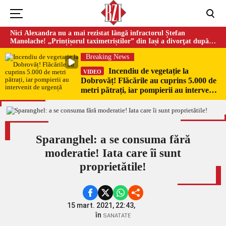
Nici Alexandra nu a mai rezistat lângă infractorul Ștefan
Manolache! „Prințișorul taximetriștilor” din Iași a divorţat după
doi ani de căsnicie
Breaking News
Incendiu de vegetație la
VIDEO
Dobrovăț! Flăcările au cuprins 5.000 de
metri pătrați, iar pompierii au intervenit
de urgență
Sparanghel: a se consuma fără
moderatie! Iata care îi sunt
proprietătile!
15 mart. 2021, 22:43,
în
SANATATE