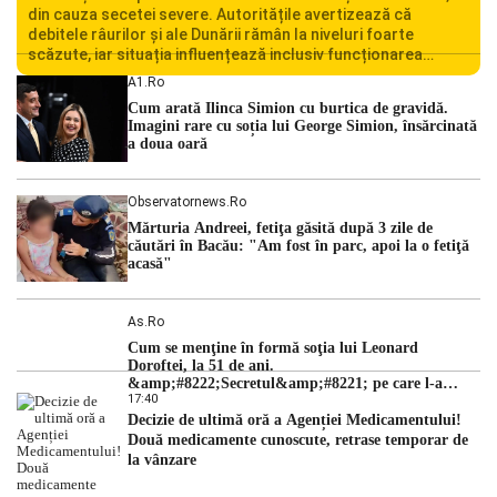
din cauza secetei severe. Autoritățile avertizează că
debitele râurilor și ale Dunării rămân la niveluri foarte
scăzute, iar situația influențează inclusiv funcționarea
Centralei Nucleare de la Cernavodă. România se confruntă
A1.ro
cu una dintre cele mai dificile perioade din punct de vedere
Cum arată Ilinca Simion cu burtica de gravidă.
hidrologic din ultimii ani. Lipsa […]
Imagini rare cu soția lui George Simion, însărcinată
a doua oară
Observatornews.ro
Mărturia Andreei, fetiţa găsită după 3 zile de
căutări în Bacău: "Am fost în parc, apoi la o fetiţă
acasă"
As.ro
Cum se menţine în formă soţia lui Leonard
Doroftei, la 51 de ani.
&amp;#8222;Secretul&amp;#8221; pe care l-a
17:40
dezvăluit
Decizie de ultimă oră a Agenției Medicamentului!
Două medicamente cunoscute, retrase temporar de
la vânzare