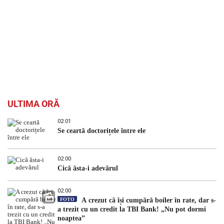
ULTIMA ORĂ
02:01
Se ceartă doctorițele între ele
02:00
Cică ăsta-i adevărul
02:00
FOTO
A crezut că își cumpără boiler în rate, dar s-
a trezit cu un credit la TBI Bank! „Nu pot dormi
noaptea”