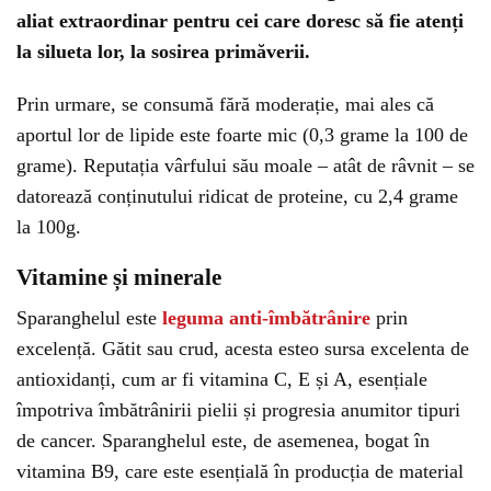
aliat extraordinar pentru cei care doresc să fie atenți
la silueta lor, la sosirea primăverii.
Prin urmare, se consumă fără moderație, mai ales că
aportul lor de lipide este foarte mic (0,3 grame la 100 de
grame). Reputația vârfului său moale – atât de râvnit – se
datorează conținutului ridicat de proteine, cu 2,4 grame
la 100g.
Vitamine și minerale
Sparanghelul este
leguma anti-îmbătrânire
prin
excelență. Gătit sau crud, acesta esteo sursa excelenta de
antioxidanți, cum ar fi vitamina C, E și A, esențiale
împotriva îmbătrânirii pielii și progresia anumitor tipuri
de cancer. Sparanghelul este, de asemenea, bogat în
vitamina B9, care este esențială în producția de material