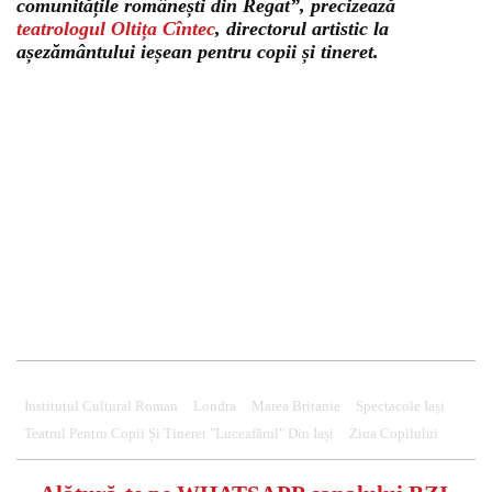
comunitățile românești din Regat”, precizează
teatrologul Oltița Cîntec
, directorul artistic la
așezământului ieșean pentru copii și tineret.
Institutul Cultural Roman
Londra
Marea Britanie
Spectacole Iași
Teatrul Pentru Copii Și Tineret "Luceafărul" Din Iași
Ziua Copilului