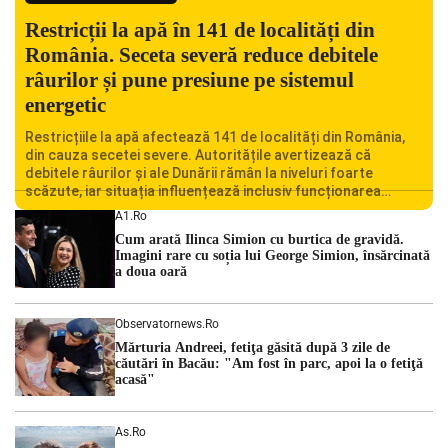
Restricții la apă în 141 de localități din
România. Seceta severă reduce debitele
râurilor și pune presiune pe sistemul
energetic
Restricțiile la apă afectează 141 de localități din România,
din cauza secetei severe. Autoritățile avertizează că
debitele râurilor și ale Dunării rămân la niveluri foarte
scăzute, iar situația influențează inclusiv funcționarea
Centralei Nucleare de la Cernavodă. România se confruntă
A1.ro
cu una dintre cele mai dificile perioade din punct de vedere
Cum arată Ilinca Simion cu burtica de gravidă.
hidrologic din ultimii ani. Lipsa […]
Imagini rare cu soția lui George Simion, însărcinată
a doua oară
Observatornews.ro
Mărturia Andreei, fetiţa găsită după 3 zile de
căutări în Bacău: "Am fost în parc, apoi la o fetiţă
acasă"
As.ro