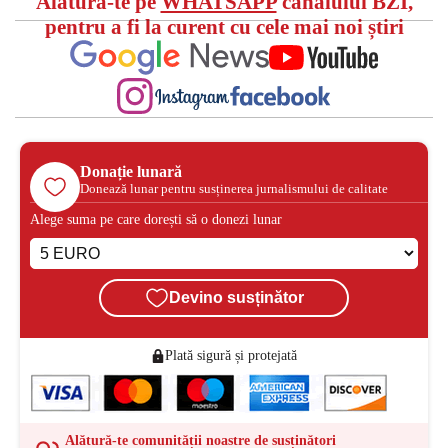
Alătură-te pe
WHATSAPP
canalului BZI,
pentru a fi la curent cu cele mai noi știri
Donație lunară
Donează lunar pentru susținerea jurnalismului de calitate
Alege suma pe care dorești să o donezi lunar
Devino susținător
Plată sigură și protejată
Alătură-te comunității noastre de susținători