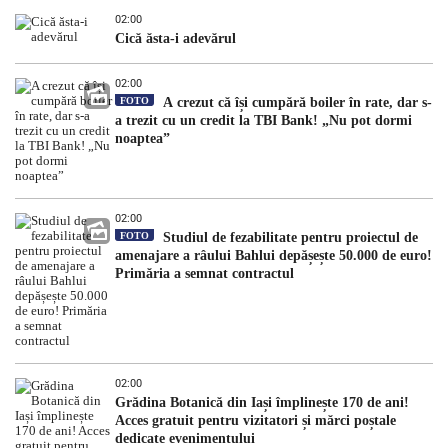
02:00
Cică ăsta-i adevărul
02:00
FOTO
A crezut că își cumpără boiler în rate, dar s-
a trezit cu un credit la TBI Bank! „Nu pot dormi
noaptea”
02:00
FOTO
Studiul de fezabilitate pentru proiectul de
amenajare a râului Bahlui depășește 50.000 de euro!
Primăria a semnat contractul
02:00
Grădina Botanică din Iași împlinește 170 de ani!
Acces gratuit pentru vizitatori și mărci poștale
dedicate evenimentului