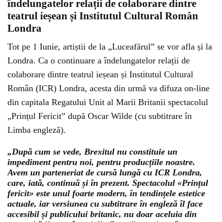
îndelungatelor relații de colaborare dintre
teatrul ieșean și Institutul Cultural Român
Londra
Tot pe 1 Iunie, artiștii de la „Luceafărul” se vor afla și la
Londra. Ca o continuare a îndelungatelor relații de
colaborare dintre teatrul ieșean și Institutul Cultural
Român (ICR) Londra, acesta din urmă va difuza on-line
din capitala Regatului Unit al Marii Britanii spectacolul
„Prințul Fericit” după Oscar Wilde (cu subtitrare în
Limba engleză).
„După cum se vede, Brexitul nu constituie un
impediment pentru noi, pentru producțiile noastre.
Avem un parteneriat de cursă lungă cu ICR Londra,
care, iată, continuă și în prezent. Spectacolul «Prințul
fericit» este unul foarte modern, în tendințele estetice
actuale, iar versiunea cu subtitrare în engleză îl face
accesibil și publicului britanic, nu doar aceluia din