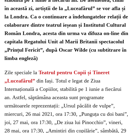
stabilită pe 1 iunie a fiecărui an. De asemenea, chiar
în această zi, artiștii de la „Luceafărul” se vor afla și
la Londra. Ca o continuare a îndelungatelor relații de
colaborare dintre teatrul ieșean și Institutul Cultural
Român Londra, acesta din urma va difuza on-line din
capitala Regatului Unit al Marii Britanii spectacolul
„Prințul Fericit”, după Oscar Wilde (cu subtitrare în
limba engleză)
Zile speciale la
Teatrul pentru Copii și Tineret
„Luceafărul”
din Iași. Totul e legat de Ziua
Internațională a Copiilor, stabilită pe 1 iunie a fiecărui
an. Astfel, săptămâna aceasta sunt programate
următoarele reprezentații: „Ursul păcălit de vulpe”,
miercuri, 26 mai 2021, ora 17:30, „Punguța cu doi bani”,
joi, 27 mai, ora 17:30, „De ziua lui Pinocchio”, vineri,
28 mai, ora 17:30, „Amintiri din copilărie”, sâmbătă, 29