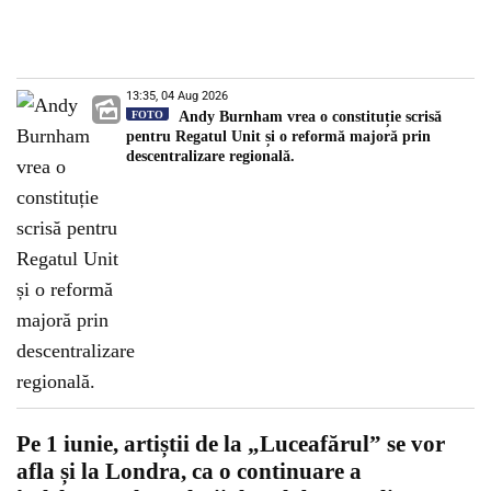
13:35, 04 Aug 2026
FOTO
Andy Burnham vrea o constituție scrisă
pentru Regatul Unit și o reformă majoră prin
descentralizare regională.
Pe 1 iunie, artiștii de la „Luceafărul” se vor
afla și la Londra, ca o continuare a