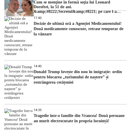
Cum se menţine în formă soţia lui Leonard
Doroftei, la 51 de ani.
&amp;#8222;Secretul&amp;#8221; pe care l-a
dezvăluit
17:40
Decizie de ultimă oră a Agenției Medicamentului!
Două medicamente cunoscute, retrase temporar de
la vânzare
14:40
Donald Trump lovește din nou în imigrație: ordin
pentru blocarea „turismului de naștere” și
restrângerea cetățeniei
14:35
Tragedie într-o familie din Vrancea! Două persoane
au murit electrocutate în propria locuință!