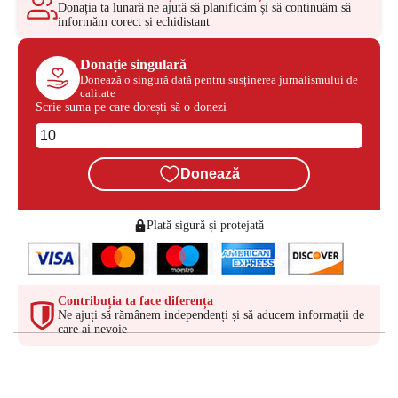
Donația ta lunară ne ajută să planificăm și să continuăm să
informăm corect și echidistant
Donație singulară
Donează o singură dată pentru susținerea jurnalismului de
calitate
Scrie suma pe care dorești să o donezi
Donează
Plată sigură și protejată
Contribuția ta face diferența
Ne ajuți să rămânem independenți și să aducem informații de
care ai nevoie