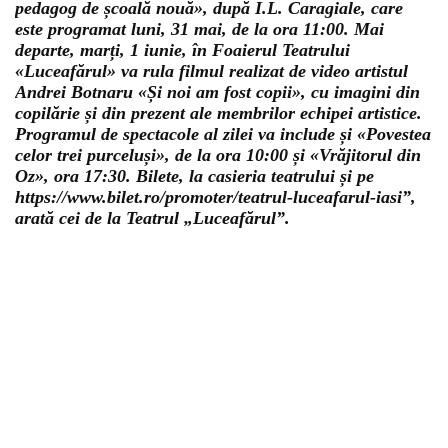
pedagog de școală nouă», după I.L. Caragiale, care
este programat luni, 31 mai, de la ora 11:00. Mai
departe, marți, 1 iunie, în Foaierul Teatrului
«Luceafărul» va rula filmul realizat de video artistul
Andrei Botnaru «Și noi am fost copii», cu imagini din
copilărie și din prezent ale membrilor echipei artistice.
Programul de spectacole al zilei va include și «Povestea
celor trei purceluși», de la ora 10:00 și «Vrăjitorul din
Oz», ora 17:30. Bilete, la casieria teatrului și pe
https://www.bilet.ro/promoter/teatrul-luceafarul-iasi”,
arată cei de la Teatrul „Luceafărul”.