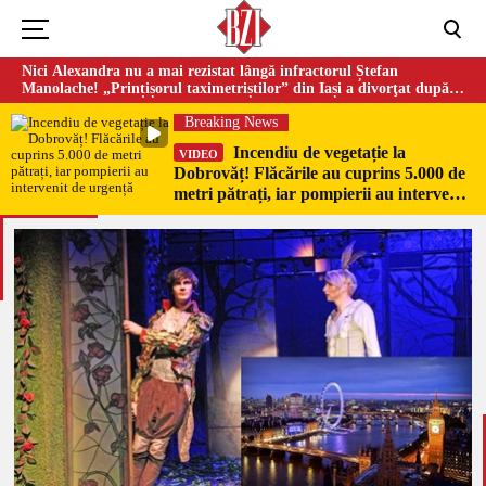
Nici Alexandra nu a mai rezistat lângă infractorul Ștefan
Manolache! „Prințișorul taximetriștilor” din Iași a divorţat după
doi ani de căsnicie
Breaking News
Incendiu de vegetație la
VIDEO
Dobrovăț! Flăcările au cuprins 5.000 de
metri pătrați, iar pompierii au intervenit
de urgență