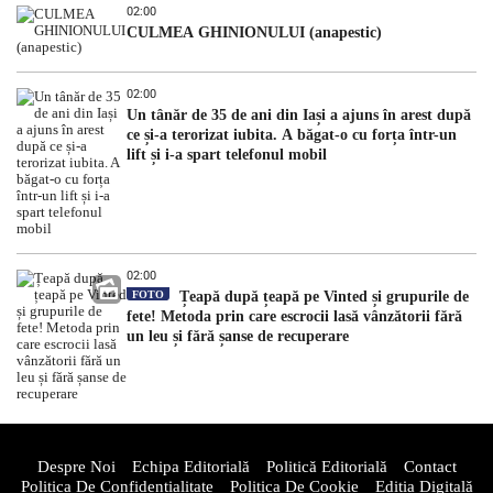
02:00
CULMEA GHINIONULUI (anapestic)
02:00
Un tânăr de 35 de ani din Iași a ajuns în arest după
ce și-a terorizat iubita. A băgat-o cu forța într-un
lift și i-a spart telefonul mobil
02:00
FOTO
Țeapă după țeapă pe Vinted și grupurile de
fete! Metoda prin care escrocii lasă vânzătorii fără
un leu și fără șanse de recuperare
Despre Noi
Echipa Editorială
Politică Editorială
Contact
Politica De Confidentialitate
Politica De Cookie
Ediția Digitală