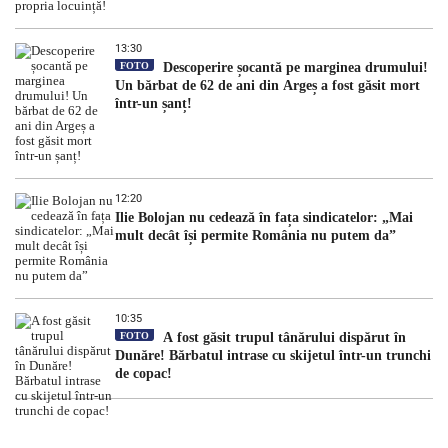
13:30
FOTO
Descoperire șocantă pe marginea drumului!
Un bărbat de 62 de ani din Argeș a fost găsit mort
într-un șanț!
12:20
Ilie Bolojan nu cedează în fața sindicatelor: „Mai
mult decât își permite România nu putem da”
10:35
FOTO
A fost găsit trupul tânărului dispărut în
Dunăre! Bărbatul intrase cu skijetul într-un trunchi
de copac!