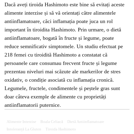
Dacă aveți tiroida Hashimoto este bine să evitați aceste
alimente interzise și să vă orientați către alimentele
antiinflamatoare, căci inflamația poate juca un rol
important în tiroidita Hashimoto. Prin urmare, o dietă
antiinflamatoare, bogată în fructe și legume, poate
reduce semnificativ simptomele. Un studiu efectuat pe
218 femei cu tiroidită Hashimoto a constatat că
persoanele care consumau frecvent fructe și legume
prezentau niveluri mai scăzute ale markerilor de stres
oxidativ, o condiție asociată cu inflamația cronică.
Legumele, fructele, condimentele și peștele gras sunt
doar câteva exemple de alimente cu proprietăți
antiinflamatorii puternice.
Alimente Interzise
Boala Celiacă
Dietă Antiinflamatoare
Intoleranță La Gluten
Tiroida Hashimoto