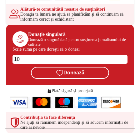
Alătură-te comunității noastre de susținători
Donația ta lunară ne ajută să planificăm și să continuăm să
informăm corect și echidistant
Donație singulară
Donează o singură dată pentru susținerea jurnalismului de
calitate
Scrie suma pe care dorești să o donezi
Donează
Plată sigură și protejată
Contribuția ta face diferența
Ne ajuți să rămânem independenți și să aducem informații de
care ai nevoie