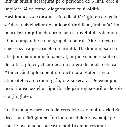
Într-un studiu desfășurat pe o perioadă de 6 luni, care a
implicat 34 de femei diagnosticate cu tiroidită
Hashimoto, s-a constatat că o dietă fără gluten a dus la
scăderea nivelurilor de anticorpi tiroidieni, îmbunătățind
în același timp funcția tiroidiană și nivelul de vitamina
D, în comparație cu un grup de control. Alte cercetări
sugerează că persoanele cu tiroidită Hashimoto, sau cu
afecțiuni autoimune în general, ar putea beneficia de o
dietă fără gluten, chiar dacă nu suferă de boala celiacă.
Atunci când optezi pentru o dietă fără gluten, evită
alimentele care conțin grâu, orz și secară. De exemplu,
majoritatea pastelor, tipurilor de pâine și sosurilor de soia
conțin gluten.
O alimentație care exclude cerealele este mai restrictivă
decât una fără gluten. În ciuda posibilelor avantaje pe
care le poate aduce această modificare în regimul