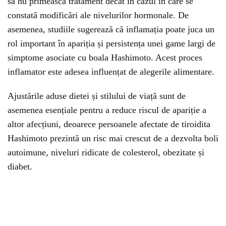
să nu primească tratament decât în cazul în care se
constată modificări ale nivelurilor hormonale. De
asemenea, studiile sugerează că inflamația poate juca un
rol important în apariția și persistența unei game largi de
simptome asociate cu boala Hashimoto. Acest proces
inflamator este adesea influențat de alegerile alimentare.
Ajustările aduse dietei și stilului de viață sunt de
asemenea esențiale pentru a reduce riscul de apariție a
altor afecțiuni, deoarece persoanele afectate de tiroidita
Hashimoto prezintă un risc mai crescut de a dezvolta boli
autoimune, niveluri ridicate de colesterol, obezitate și
diabet.