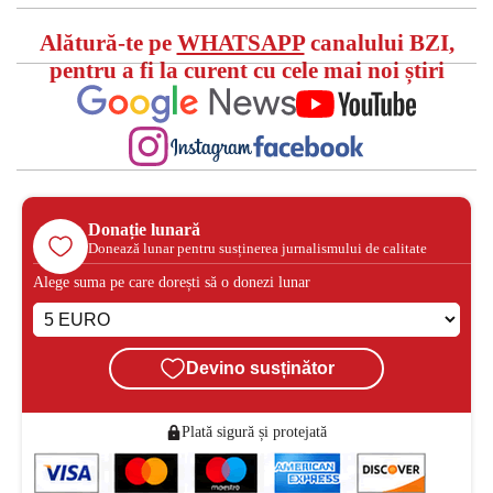
Alătură-te pe
WHATSAPP
canalului BZI,
pentru a fi la curent cu cele mai noi știri
Donație lunară
Donează lunar pentru susținerea jurnalismului de calitate
Alege suma pe care dorești să o donezi lunar
Devino susținător
Plată sigură și protejată