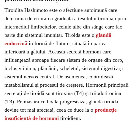
Tiroidita Hashimoto este o afecțiune autoimună care
determină deteriorarea graduală a țesutului tiroidian prin
intermediul limfocitelor, celule albe din sânge care fac
parte din sistemul imunitar. Tiroida este o
glandă
endocrină
în formă de fluture, situată în partea
inferioară a gâtului. Aceasta secretă hormoni care
influențează aproape fiecare sistem de organe din corp,
inclusiv inima, plămânii, scheletul, sistemul digestiv și
sistemul nervos central. De asemenea, controlează
metabolismul și procesul de creștere. Hormonii principali
secretați de tiroidă sunt tiroxina (T4) și triiodotironina
(T3). Pe măsură ce boala progresează, glanda tiroidă
devine tot mai afectată, ceea ce duce la o
producție
insuficientă de hormoni
tiroidieni.