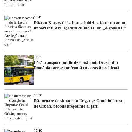
18:41
Răzvan Kovacs de la Insula Iubirii a făcut un anunț
important! Are legătura cu iubita lui: „A spus da!”
18:21
Fără transport public de două luni. Orașul din
România care se confruntă cu această problemă
18:00
Răsturnare de situație în Ungaria: Omul înlăturat
de Orbán, propus președinte al țării
17:40