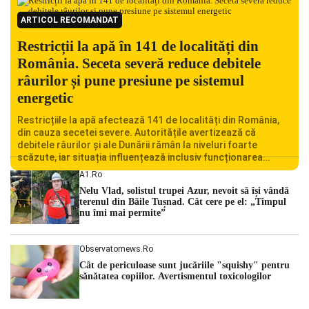
ARTICOL RECOMANDAT
Restricții la apă în 141 de localități din
România. Seceta severă reduce debitele
râurilor și pune presiune pe sistemul
energetic
Restricțiile la apă afectează 141 de localități din România,
din cauza secetei severe. Autoritățile avertizează că
debitele râurilor și ale Dunării rămân la niveluri foarte
scăzute, iar situația influențează inclusiv funcționarea
Centralei Nucleare de la Cernavodă. România se confruntă
A1.ro
cu una dintre cele mai dificile perioade din punct de vedere
Nelu Vlad, solistul trupei Azur, nevoit să își vândă
hidrologic din ultimii ani. Lipsa […]
terenul din Băile Tușnad. Cât cere pe el: „Timpul
nu îmi mai permite”
Observatornews.ro
Cât de periculoase sunt jucăriile "squishy" pentru
sănătatea copiilor. Avertismentul toxicologilor