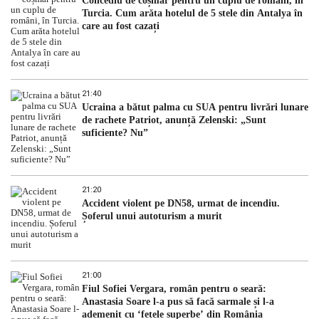
Concediu de coșmar pentru un cuplu de români, în
Turcia. Cum arăta hotelul de 5 stele din Antalya în
care au fost cazați
21:40
Ucraina a bătut palma cu SUA pentru livrări lunare
de rachete Patriot, anunță Zelenski: „Sunt
suficiente? Nu”
21:20
Accident violent pe DN58, urmat de incendiu.
Șoferul unui autoturism a murit
21:00
Fiul Sofiei Vergara, român pentru o seară:
Anastasia Soare l-a pus să facă sarmale și l-a
ademenit cu ‘fetele superbe’ din România