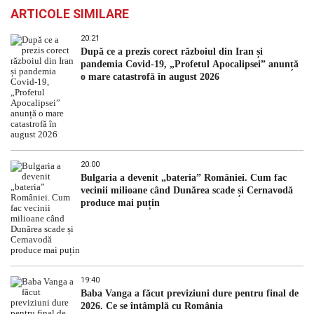
ARTICOLE SIMILARE
20:21
După ce a prezis corect războiul din Iran și
pandemia Covid-19, „Profetul Apocalipsei” anunță
o mare catastrofă în august 2026
20:00
Bulgaria a devenit „bateria” României. Cum fac
vecinii milioane când Dunărea scade și Cernavodă
produce mai puțin
19:40
Baba Vanga a făcut previziuni dure pentru final de
2026. Ce se întâmplă cu România