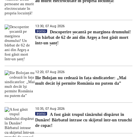
au murit electrocutate în propria locuință!
13:30, 07 Aug 2026
FOTO
Descoperire șocantă pe marginea drumului!
Un bărbat de 62 de ani din Argeș a fost găsit mort
într-un șanț!
12:20, 07 Aug 2026
Ilie Bolojan nu cedează în fața sindicatelor: „Mai
mult decât își permite România nu putem da”
10:35, 07 Aug 2026
FOTO
A fost găsit trupul tânărului dispărut în
Dunăre! Bărbatul intrase cu skijetul într-un trunchi
de copac!