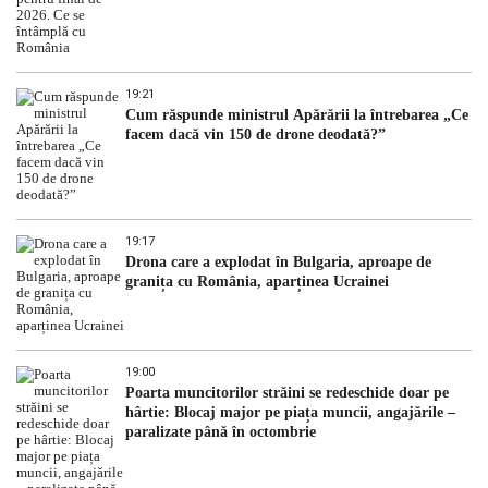
19:21
Cum răspunde ministrul Apărării la întrebarea „Ce
facem dacă vin 150 de drone deodată?”
19:17
Drona care a explodat în Bulgaria, aproape de
granița cu România, aparținea Ucrainei
19:00
Poarta muncitorilor străini se redeschide doar pe
hârtie: Blocaj major pe piața muncii, angajările –
paralizate până în octombrie