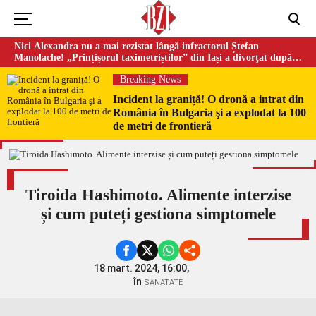
Nici Alexandra nu a mai rezistat lângă infractorul Ștefan
Manolache! „Prințișorul taximetriștilor” din Iași a divorţat după
doi ani de căsnicie
Breaking News
Incident la graniță! O dronă a intrat din
România în Bulgaria şi a explodat la 100
de metri de frontieră
Tiroida Hashimoto. Alimente interzise
și cum puteți gestiona simptomele
18 mart. 2024, 16:00,
în
SANATATE