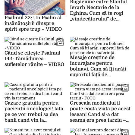
Rugăciune către Sfântul
Ierarh Nectarie de la
Eghina: Cum să te rogi
Psalmul 22: Un Psalm al
„vindecătorului“ de
însănătoșirii dinspre
cancer
spirit spre trup – VIDEO
Când se citește Psalmul
Mesaje creștine de
142: Tămăduirea
încurajare pentru
sufletelor rănite – VIDEO
bolnavi. Cum să îți arăți
suportul față de
persoanele în suferință
Cazare gratuita pentru
Greseala medicului il
pacientii oncologici! Iata
poate costa viata pe acest
pe ce vor trebui sa dea
iesean! Cand si-a dat
banii cand vin la
seama era prea tarziu –
tratament
FOTO