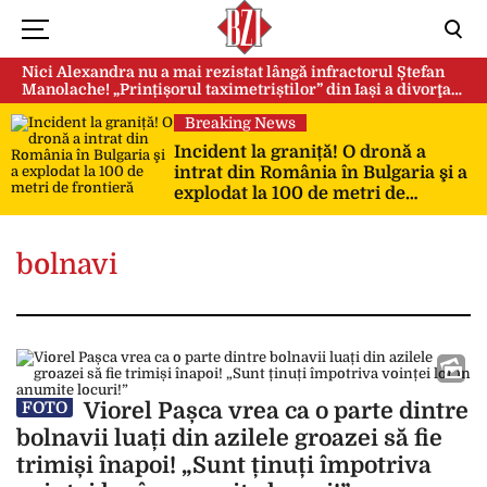
Nici Alexandra nu a mai rezistat lângă infractorul Ștefan
Manolache! „Prințișorul taximetriștilor” din Iași a divorţat
după doi ani de căsnicie
Breaking News
Incident la graniță! O dronă a
intrat din România în Bulgaria şi a
explodat la 100 de metri de
frontieră
bolnavi
Viorel Pașca vrea ca o parte dintre
FOTO
bolnavii luați din azilele groazei să fie
trimiși înapoi! „Sunt ținuți împotriva