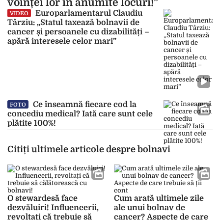
voinței lor în anumite locuri!”
Europarlamentarul Claudiu
VIDEO
Târziu: „Statul taxează bolnavii de
cancer și persoanele cu dizabilități –
apără interesele celor mari”
Ce înseamnă fiecare cod la
FOTO
concediu medical? Iată care sunt cele
plătite 100%!
Citiți ultimele articole despre bolnavi
O stewardesă face
Cum arată ultimele zile
dezvăluiri! Influencerii,
ale unui bolnav de
revoltați că trebuie să
cancer? Aspecte de care