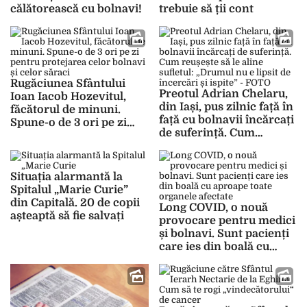
călătorească cu bolnavi!
trebuie să ții cont
Rugăciunea Sfântului
Preotul Adrian Chelaru,
Ioan Iacob Hozevitul,
din Iași, pus zilnic față în
făcătorul de minuni.
față cu bolnavii încărcați
Spune-o de 3 ori pe zi
de suferință. Cum
pentru protejarea celor
reușește să le aline
bolnavi și celor săraci
sufletul: „Drumul nu e
lipsit de încercări și
Situația alarmantă la
ispite” – FOTO
Spitalul „Marie Curie”
din Capitală. 20 de copii
Long COVID, o nouă
așteaptă să fie salvați
provocare pentru medici
și bolnavi. Sunt pacienți
care ies din boală cu
aproape toate organele
afectate