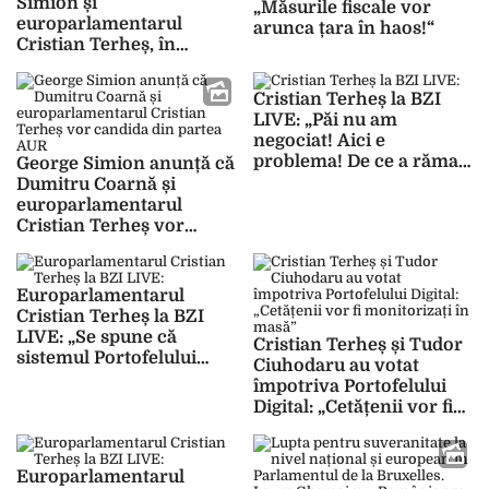
Simion și
săracă și de asta nu cred
„Măsurile fiscale vor
europarlamentarul
că suntem frați, nu
arunca țara în haos!“
Cristian Terheș, în
suntem cetățeni de mâna
platoul BZI LIVE:
a doua, cred că ne
„Boierul din Iași, Mihai
confundați!” – FOTO
Cristian Terheș la BZI
Chirica, am văzut că are
LIVE: „Păi nu am
niste excese de
negociat! Aici e
grandomanie”
problema! De ce a rămas
George Simion anunță că
grâul ăla în România?!
Dumitru Coarnă și
Pentru că înţelegerea nu
europarlamentarul
a fost să rămână”
Cristian Terheș vor
candida din partea AUR
Europarlamentarul
Cristian Terheș la BZI
LIVE: „Se spune că
Cristian Terheș și Tudor
sistemul Portofelului
Ciuhodaru au votat
Digital este voluntar, dar
împotriva Portofelului
şi Certificatul Verde ni se
Digital: „Cetățenii vor fi
spunea că este… dar dacă
monitorizați în masă”
nu îl aveai nu puteai să
faci o grămadă de
Europarlamentarul
lucruri”