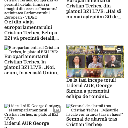
Europarlamentarul
– VIDEO
Cristian Terheș, din
platoul BZI LIVE: „Hai să
nu mai aşteptăm 20 de
O zi din viaţa
ani să se trezească şi
europarlamentarului
românii din partea asta a
Cristian Terheș. Echipa
ţării”
BZI vă prezintă detalii,
filmări şi imagini din
ceea ce înseamnă
activitatea Parlamentului
Europarlamentarul
European – VIDEO
Cristian Terheș, în
platoul BZI LIVE: „Noi,
acum, în această Uniune
Europeană, în loc să
De la Iași începe totul!
spunem ‘Vă vindem noi
Liderul AUR, George
curent!’, am zis ‘ Nu, nu,
Simion a prezentat
închidem ca să
echipa de români
cumpărăm de la voi’”
adevărați pentru
Alegerile
Europarlamentare:
”Mesajul nostru către
Semnal de alarmă tras
Liderul AUR George
Europa: Nu suntem ruda
Cristian Terheș: