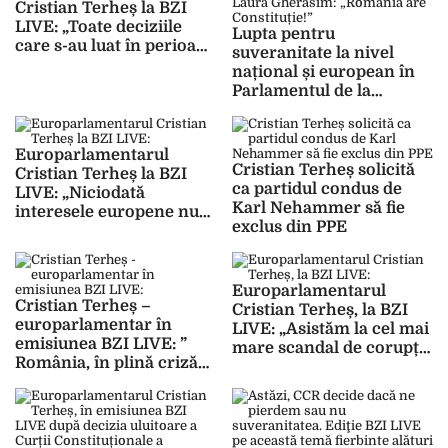
Cristian Terheș la BZI
LIVE: „Toate deciziile
Lupta pentru
care s-au luat în perioada
suveranitate la nivel
pandemiei, de fapt s-au
național și european în
luat fără a avea în spate o
Parlamentul de la
cercetare ştiinţifică
Bruxelles. Laura
serioasă”
Gherasim: „România are
Constituție!”
Europarlamentarul
Cristian Terheș solicită
Cristian Terheș la BZI
ca partidul condus de
LIVE: „Niciodată
Karl Nehammer să fie
interesele europene nu
exclus din PPE
pot să înlocuiască
interesele naţionale!”
Europarlamentarul
Cristian Terheș –
Cristian Terheș, la BZI
europarlamentar în
LIVE: „Asistăm la cel mai
emisiunea BZI LIVE: ”
mare scandal de corupție
România, în plină criză
din lume, la nivel de
energetică, își închide
Uniunea Europeană…! E
surse de energie…! Să
o afacere uriașă ce o are
închidă nemții, francezii
în prim-plan pe Ursula
sau olandezii…!”
von der Leyen…!