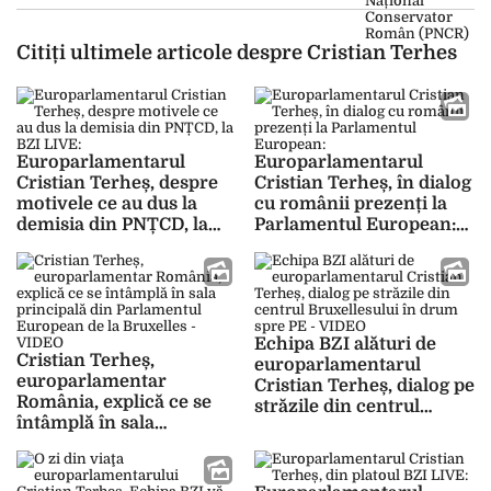
Citiți ultimele articole despre Cristian Terhes
Europarlamentarul
Europarlamentarul
Cristian Terheș, despre
Cristian Terheș, în dialog
motivele ce au dus la
cu românii prezenți la
demisia din PNȚCD, la
Parlamentul European:
BZI LIVE: „Sunt unele
„Alegerile din 2024 sunt
lucruri care ţin efectiv de
despre fiecare dintre voi,
bucătăria internă a
pentru copii și
partidului”
familiile voastre!” –
VIDEO
Echipa BZI alături de
Cristian Terheș,
europarlamentarul
europarlamentar
Cristian Terheș, dialog pe
România, explică ce se
străzile din centrul
întâmplă în sala
Bruxellesului în drum
principală din
spre PE – VIDEO
Parlamentul
European de la Bruxelles