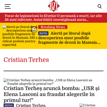
Focar de legioneloză în Elveția! O persoană a murit, iar alte
26 sunt infectate. Autoritățile investighează sursa
contaminării
Breaking News
Alertă pe litoral după
FOTO
descoperirea unor posibile
fragmente de dronă în Mamaia.
SRI a ridicat probele pentru
expertiză
Cristian Terhes
Cristian Terheș aruncă bomba: „USR și
Elena Lasconi au fraudat alegerile în
primul tur!”
Cristian Terheș,
FOTO