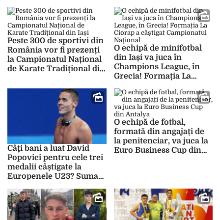
Peste 320 de sportivi vor
apreciat la nivel mondial
face spectacol
Peste 300 de sportivi din
O echipă de minifotbal
România vor fi prezenți
din Iași va juca în
la Campionatul Național
Champions League, în
de Karate Tradițional din
Grecia! Formația La
Iași
Ciorap a câștigat
Campionatul Național
O echipă de fotbal,
formată din angajați de
la penitenciar, va juca la
Câţi bani a luat David
Euro Business Cup din
Popovici pentru cele trei
Antalya
medalii câștigate la
Europenele U23? Suma
este dezamăgitoare!