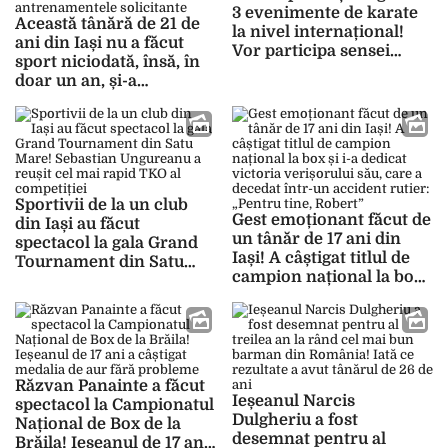
3 evenimente de karate
Această tânără de 21 de
la nivel internațional!
ani din Iași nu a făcut
Vor participa sensei
sport niciodată, însă, în
recunoscuți în toată
doar un an, și-a
lumea
transformat corpul într-
un mod incredibil! Cum
arată acum Iulia Bălașa,
după antrenamentele
solicitante
Sportivii de la un club
Gest emoționant făcut de
din Iași au făcut
un tânăr de 17 ani din
spectacol la gala Grand
Iași! A câștigat titlul de
Tournament din Satu
campion național la box
Mare! Sebastian
și i-a dedicat victoria
Ungureanu a reușit cel
verișorului său, care a
mai rapid TKO al
decedat într-un accident
competiției
rutier: „Pentru tine,
Robert”
Răzvan Panainte a făcut
Ieșeanul Narcis
spectacol la Campionatul
Dulgheriu a fost
Național de Box de la
desemnat pentru al
Brăila! Ieșeanul de 17 ani