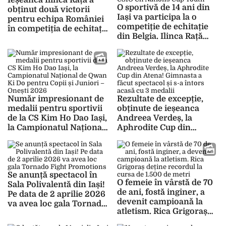
Ieșeanca Ilinca Rață a
O sportivă de 14 ani din
obținut două victorii
Iași va participa la o
pentru echipa României
competiție de echitație
în competiția de echitație
din Belgia. Ilinca Rață
din Belgia
vrea să obțină o medalie
la CSIO Ch Nations Cup
Youth
Număr impresionant de
Rezultate de excepție,
medalii pentru sportivii
obținute de ieșeanca
de la CS Kim Ho Dao Iași,
Andreea Verdeș, la
la Campionatul Național
Aphrodite Cup din
de Qwan Ki Do pentru
Atena! Gimnasta a făcut
Copii și Juniori – Onești
spectacol și s-a întors
2026
acasă cu 3 medalii
Se anunță spectacol în
O femeie în vârstă de 70
Sala Polivalentă din Iași!
de ani, fostă inginer, a
Pe data de 2 aprilie 2026
devenit campioană la
va avea loc gala Tornado
atletism. Rica Grigoraș
Fight Promotions
deține recordul la cursa