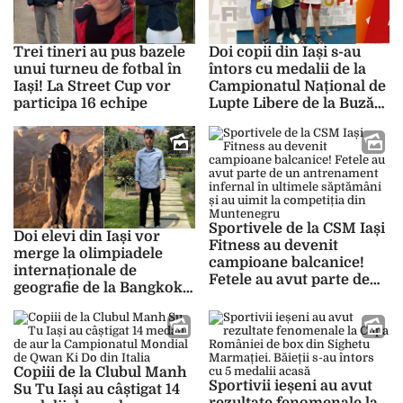
Trei tineri au pus bazele
Doi copii din Iași s-au
unui turneu de fotbal în
întors cu medalii de la
Iași! La Street Cup vor
Campionatul Național de
participa 16 echipe
Lupte Libere de la Buzău:
„Au muncit foarte mult”
Sportivele de la CSM Iași
Doi elevi din Iași vor
Fitness au devenit
merge la olimpiadele
campioane balcanice!
internaționale de
Fetele au avut parte de
geografie de la Bangkok
un antrenament infernal
și Vilnius
în ultimele săptămâni și
au uimit la competiția
din Muntenegru
Copiii de la Clubul Manh
Sportivii ieșeni au avut
Su Tu Iași au câștigat 14
rezultate fenomenale la