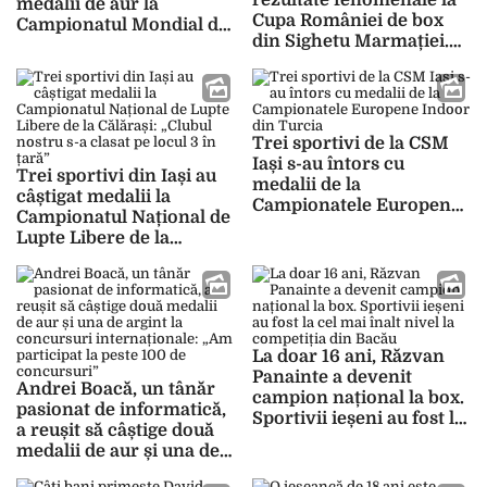
medalii de aur la
Cupa României de box
Campionatul Mondial de
din Sighetu Marmației.
Qwan Ki Do din Italia
Băieții s-au întors cu 5
medalii acasă
Trei sportivi de la CSM
Iași s-au întors cu
Trei sportivi din Iași au
medalii de la
câștigat medalii la
Campionatele Europene
Campionatul Național de
Indoor din Turcia
Lupte Libere de la
Călărași: „Clubul nostru
s-a clasat pe locul 3 în
țară”
La doar 16 ani, Răzvan
Panainte a devenit
Andrei Boacă, un tânăr
campion național la box.
pasionat de informatică,
Sportivii ieșeni au fost la
a reușit să câștige două
cel mai înalt nivel la
medalii de aur și una de
competiția din Bacău
argint la concursuri