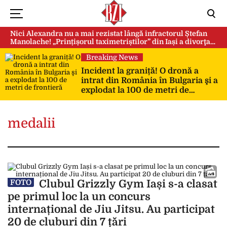
Nici Alexandra nu a mai rezistat lângă infractorul Ștefan
Manolache! „Prințișorul taximetriștilor” din Iași a divorţat
după doi ani de căsnicie
Breaking News
Incident la graniță! O dronă a
intrat din România în Bulgaria şi a
explodat la 100 de metri de
frontieră
medalii
Clubul Grizzly Gym Iași s-a clasat
FOTO
pe primul loc la un concurs
internațional de Jiu Jitsu. Au participat
20 de cluburi din 7 țări