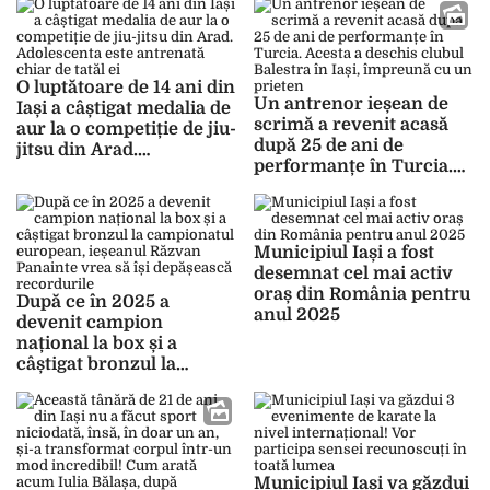
de 1.500 de metri
O luptătoare de 14 ani din
Un antrenor ieșean de
Iași a câștigat medalia de
scrimă a revenit acasă
aur la o competiție de jiu-
după 25 de ani de
jitsu din Arad.
performanțe în Turcia.
Adolescenta este
Acesta a deschis clubul
antrenată chiar de tatăl
Balestra în Iași,
ei
împreună cu un prieten
Municipiul Iași a fost
desemnat cel mai activ
oraș din România pentru
După ce în 2025 a
anul 2025
devenit campion
național la box și a
câștigat bronzul la
campionatul european,
ieșeanul Răzvan
Panainte vrea să își
depășească recordurile
Municipiul Iași va găzdui