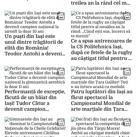
treilea an la rând cel mai
a câștigat medalia de aur
bun barman din
fără probleme
România! Iată ce
rezultate a avut tânărul
de 26 de ani
Un puști din Iași este
Ce a spus antrenoarea de
unul dintre trăgătorii de
la CS Politehnica Iași,
elită din România!
după ce fetele de la rugby
Teodor Antohi a devenit
au câștigat titlul pentru al
campion național la
nouălea an la rând:
airsoft la doar 10 ani
„Când ești sus, încerci să
te menții”
Performanță de excepție,
Patru luptători din Iași au
făcută de un băiat din
făcut spectacol la
Iași! Tudor Cătur a
Campionatul Mondial de
devenit campion
arte marțiale din Țara
național la gimnastică
Galilor! Toți s-au întors
aerobică la doar 11 ani
acasă cu medalii