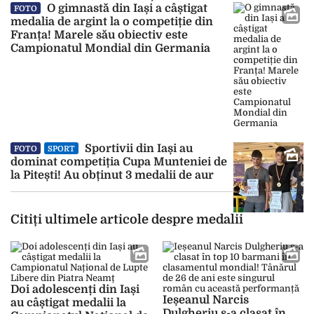
O gimnastă din Iași a câștigat
FOTO
medalia de argint la o competiție din
Franța! Marele său obiectiv este
Campionatul Mondial din Germania
Sportivii din Iași au
FOTO
SPORT
dominat competiția Cupa Munteniei de
la Pitești! Au obținut 3 medalii de aur
Citiți ultimele articole despre medalii
Doi adolescenți din Iași
Ieșeanul Narcis
au câștigat medalii la
Dulgheriu s-a clasat în