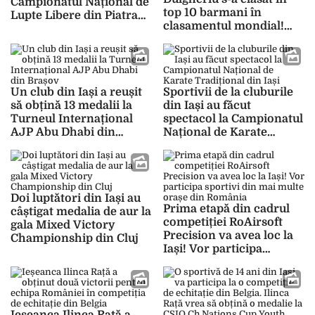
Campionatul Național de
top 10 barmani în
Lupte Libere din Piatra
clasamentul mondial!
Neamț
Tânărul de 26 de ani este
singurul român cu
această performanță
Un club din Iași a reușit
Sportivii de la cluburile
să obțină 13 medalii la
din Iași au făcut
Turneul Internațional
spectacol la Campionatul
AJP Abu Dhabi din
Național de Karate
Brașov
Tradițional din Iași
Doi luptători din Iași au
Prima etapă din cadrul
câștigat medalia de aur la
competiției RoAirsoft
gala Mixed Victory
Precision va avea loc la
Championship din Cluj
Iași! Vor participa
sportivi din mai multe
orașe din România