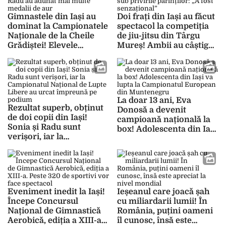
Gimnastele din Iași au
Doi frați din Iași au făcut
dominat la Campionatele
spectacol la competiția
Naționale de la Cheile
de jiu-jitsu din Târgu
Grădiștei! Elevele
Mureș! Ambii au câștigat
antrenoarei Cătălina
medalii chiar sub
Radu au adunat mai
privirile părinților: „A
multe medalii de aur
fost senzațional”
La doar 13 ani, Eva
Rezultat superb, obținut
Donosă a devenit
de doi copii din Iași!
campioană națională la
Sonia și Radu sunt
box! Adolescenta din Iași
verișori, iar la
va lupta la Campionatul
Campionatul Național de
European din
Lupte Libere au urcat
Muntenegru
împreună pe podium
Eveniment inedit la Iași!
Ieșeanul care joacă șah
Începe Concursul
cu miliardarii lumii! În
Național de Gimnastică
România, puțini oameni
Aerobică, ediția a XIII-a.
îl cunosc, însă este