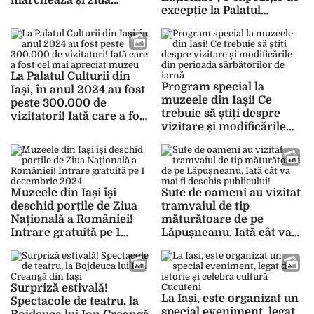
marchează și ziua
excepție la Palatul
nașterii poetei
„Alexandru Ioan Cuza”
din Ruginoasa
La Palatul Culturii din
Program special la
Iași, în anul 2024 au fost
muzeele din Iași! Ce
peste 300.000 de
trebuie să știți despre
vizitatori! Iată care a fost
vizitare și modificările
cel mai apreciat muzeu
din perioada sărbătorilor
de iarnă
Muzeele din Iași își
Sute de oameni au vizitat
deschid porțile de Ziua
tramvaiul de tip
Națională a României!
măturătoare de pe
Intrare gratuită pe 1
Lăpușneanu. Iată cât va
decembrie 2024
mai fi deschis publicului!
Surpriză estivală!
La Iași, este organizat un
Spectacole de teatru, la
special eveniment, legat