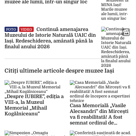
muzee ale lumii, intr-un singur loc
Continuă amenajarea
FOTO
VIDEO
Muzeului de Istorie Naturală UAIC din
Iași. Redeschiderea, amânată până la
finalul anului 2026
Citiți ultimele articole despre muzee Iași
„Despre IUBIRE”, ediția a
VIII-a, la Muzeul
Casa Memorială „Vasile
Memorial „Mihail
Alecsandri” din Mircești
Kogălniceanu”
va fi reabilitată! A fost
semnat ordinul de
începere a expertizei
tehnice