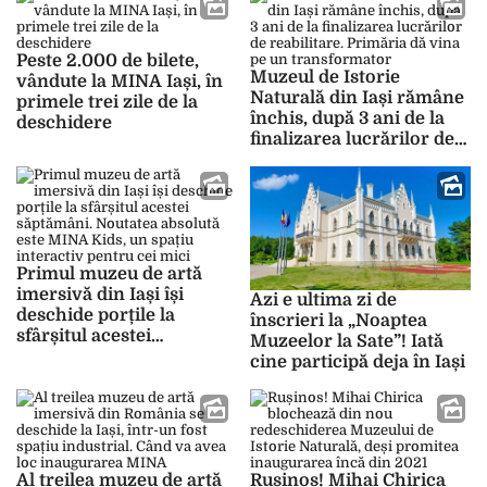
Peste 2.000 de bilete,
Muzeul de Istorie
vândute la MINA Iași, în
Naturală din Iași rămâne
primele trei zile de la
închis, după 3 ani de la
deschidere
finalizarea lucrărilor de
reabilitare. Primăria dă
vina pe un transformator
Primul muzeu de artă
imersivă din Iași își
Azi e ultima zi de
deschide porțile la
înscrieri la „Noaptea
sfârșitul acestei
Muzeelor la Sate”! Iată
săptămâni. Noutatea
cine participă deja în Iași
absolută este MINA Kids,
un spațiu interactiv
pentru cei mici
Al treilea muzeu de artă
Rușinos! Mihai Chirica