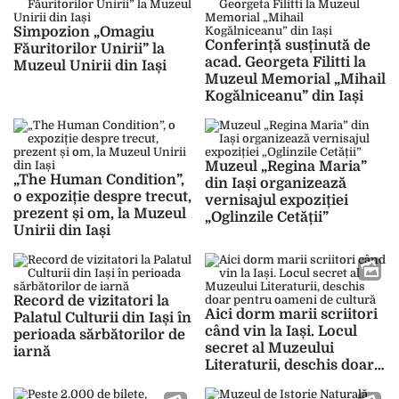
Simpozion „Omagiu
Conferință susținută de
Făuritorilor Unirii” la
acad. Georgeta Filitti la
Muzeul Unirii din Iași
Muzeul Memorial „Mihail
Kogălniceanu” din Iași
Muzeul „Regina Maria”
„The Human Condition”,
din Iași organizează
o expoziție despre trecut,
vernisajul expoziției
prezent și om, la Muzeul
„Oglinzile Cetății”
Unirii din Iași
Record de vizitatori la
Aici dorm marii scriitori
Palatul Culturii din Iași în
când vin la Iași. Locul
perioada sărbătorilor de
secret al Muzeului
iarnă
Literaturii, deschis doar
pentru oameni de cultură