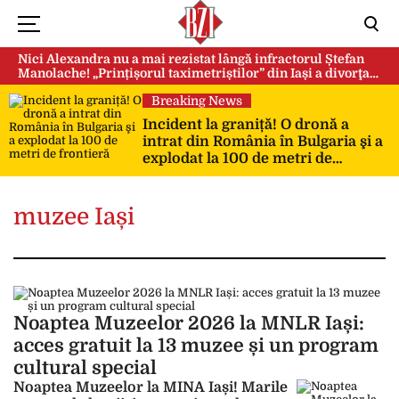
Nici Alexandra nu a mai rezistat lângă infractorul Ștefan
Manolache! „Prințișorul taximetriștilor” din Iași a divorţat
după doi ani de căsnicie
Breaking News
Incident la graniță! O dronă a
intrat din România în Bulgaria şi a
explodat la 100 de metri de
frontieră
muzee Iași
Noaptea Muzeelor 2026 la MNLR Iași:
acces gratuit la 13 muzee și un program
cultural special
Noaptea Muzeelor la MINA Iași! Marile