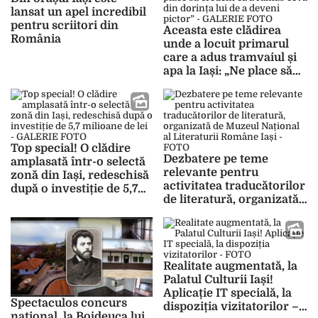
lansat un apel incredibil
pentru scriitori din
Aceasta este clădirea
România
unde a locuit primarul
care a adus tramvaiul și
apa la Iași: „Ne place să
credem că a rămas ceva
din dorința lui de a
deveni pictor” –
GALERIE FOTO
Top special! O clădire
Dezbatere pe teme
amplasată într-o selectă
relevante pentru
zonă din Iași, redeschisă
activitatea traducătorilor
după o investiție de 5,7
de literatură, organizată
milioane de lei –
de Muzeul Național al
GALERIE FOTO
Literaturii Române Iași –
FOTO
Realitate augmentată, la
Palatul Culturii Iași!
Aplicație IT specială, la
Spectaculos concurs
dispoziția vizitatorilor –
național, la Bojdeuca lui