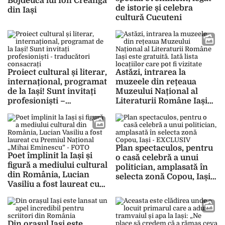
Bojdeuca lui Ion Creangă
de istorie și celebra
din Iași
cultură Cucuteni
Proiect cultural și literar,
Astăzi, intrarea la
internațional, programat
muzeele din rețeaua
de la Iași! Sunt invitați
Muzeului Național al
profesioniști –
Literaturii Române Iași
traducători consacrați
este gratuită. Iată lista
locațiilor care pot fi
vizitate
Plan spectaculos, pentru
Poet împlinit la Iași și
o casă celebră a unui
figură a mediului cultural
politician, amplasată în
din România, Lucian
selecta zonă Copou, Iași –
Vasiliu a fost laureat cu
EXCLUSIV
Premiul Național „Mihai
Eminescu” – FOTO
Din orașul Iași este