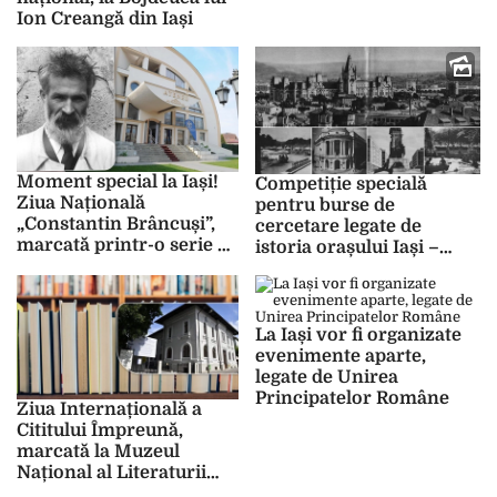
FOTO
Ion Creangă din Iași
Moment special la Iași!
Competiție specială
Ziua Națională
pentru burse de
„Constantin Brâncuși”,
cercetare legate de
marcată printr-o serie de
istoria orașului Iași –
evenimente
FOTO
spectaculoase
La Iași vor fi organizate
evenimente aparte,
legate de Unirea
Principatelor Române
Ziua Internațională a
Cititului Împreună,
marcată la Muzeul
Național al Literaturii
Române Iași