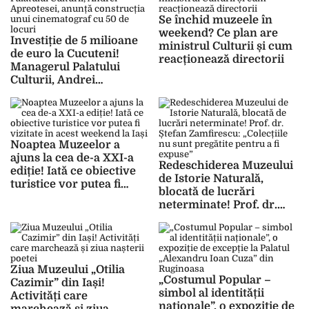
Se închid muzeele în
weekend? Ce plan are
Investiție de 5 milioane
ministrul Culturii și cum
de euro la Cucuteni!
reacționează directorii
Managerul Palatului
Culturii, Andrei
Apreotesei, anunță
construcția unui
cinematograf cu 50 de
locuri
Noaptea Muzeelor a
ajuns la cea de-a XXI-a
Redeschiderea Muzeului
ediție! Iată ce obiective
de Istorie Naturală,
turistice vor putea fi
blocată de lucrări
vizitate în acest weekend
neterminate! Prof. dr.
la Iași
Ștefan
Zamfirescu: „Colecțiile
nu sunt pregătite pentru
a fi expuse”
Ziua Muzeului „Otilia
„Costumul Popular –
Cazimir” din Iași!
simbol al identității
Activități care
naționale”, o expoziție de