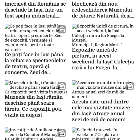
imersivă din România se
blochează din nou
deschide la Iași, într-un
redeschiderea Muzeului
fost spațiu industrial.
de Istorie Naturală, deși
Când va avea loc
promitea inaugurarea
inaugurarea MINA
încă din 2021
Expoziție unică de
Ce poți face în Iași până
pictură, în acest
la reluarea spectacolelor
weekend, la Iași! Colecția
de teatru, operă și
rară a lui Fuego, la
concerte. Zeci de
Muzeul
expoziții, vernisaje și
Municipal „Regina Maria”
evenimente pentru toate
vârstele
Muzeele din Iași rămân
Acesta este unul dintre
deschise până seara
cele mai vizitate muzee
târziu. Ce expoziții poți
din Iași! Atrage anual
vizita în august
zeci de mii de oameni